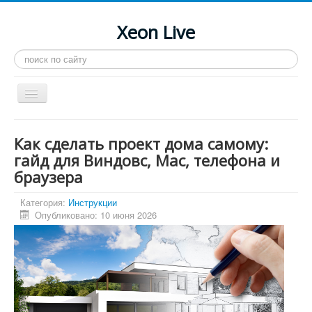
Xeon Live
Искать...
Toggle
Navigation
Главная
Как сделать проект дома самому:
LGA 2011-3
гайд для Виндовс, Mac, телефона и
браузера
LGA 2011
Процессоры
Категория:
Инструкции
Опубликовано: 10 июня 2026
Инструкции
Рейтинги
Конференция
Системные программы