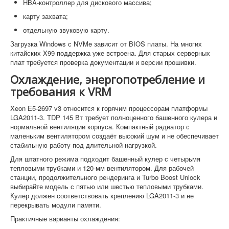
HBA-контроллер для дискового массива;
карту захвата;
отдельную звуковую карту.
Загрузка Windows с NVMe зависит от BIOS платы. На многих
китайских X99 поддержка уже встроена. Для старых серверных
плат требуется проверка документации и версии прошивки.
Охлаждение, энергопотребление и
требования к VRM
Xeon E5-2697 v3 относится к горячим процессорам платформы
LGA2011-3. TDP 145 Вт требует полноценного башенного кулера и
нормальной вентиляции корпуса. Компактный радиатор с
маленьким вентилятором создаёт высокий шум и не обеспечивает
стабильную работу под длительной нагрузкой.
Для штатного режима подходит башенный кулер с четырьмя
тепловыми трубками и 120-мм вентилятором. Для рабочей
станции, продолжительного рендеринга и Turbo Boost Unlock
выбирайте модель с пятью или шестью тепловыми трубками.
Кулер должен соответствовать креплению LGA2011-3 и не
перекрывать модули памяти.
Практичные варианты охлаждения: