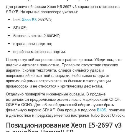
Для розничной версии Xeon E5-2697 v3 характерна маркировка
SR1XF. На крышке процессора указаны:
Intel
Xeon E5
-2697V3;
SR1XF;
базовая частота 2.60GHZ;
страна производства;
серийная маркировка партии.
Перед покупкой запросите фотографию крышки. Убедитесь, что
надписи читаются полностью. Проверьте отсутствие глубоких
царапин, сколов текстолита, следов сильного удара и
повреждений контактной площадки. Небольшие следы от
прижимной рамки встречаются на бывших в эксплуатации
процессорах и не относятся к критическим дефектам.
Отдельно проверяйте инженерные образцы. В продаже
встречаются предрелизные экземпляры с маркировками QFQF,
QGEF и QGN3. Для обычной домашней сборки лучше брать
финальную версию SR1XF. Она проще в подборе
BIOS
, понятнее
в диагностике и предсказуемее при настройке Turbo Boost Unlock.
Позиционирование Xeon E5-2697 v3