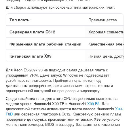
Для сборки используют три основных типа материнских плат:
Тип платы
Преимущества
Серверная плата C612
Хорошая совместимо
Фирменная плата рабочей станции
Качественная элемен
Китайская плата X99
Низкая цена, доступ
Для Xeon E5-2697 v3 не подходит самая дешёвая плата с
упрощённым VRM. Даже запуск Windows не подтверждает
устойчивость платформы. Проблемы появляются под
длительным рендерингом, архивированием, стресс-тестом и
одновременной нагрузкой на процессор и видеокарту.
Среди китайских плат для этого CPU рационально смотреть на
модели уровня Huananzhi X99-TF и Huananzhi
X99-F8
. Для
двухсокетной системы используется плата класса Huananzhi
X99-
F8D
или серверная платформа C612. Конкретную ревизию платы
проверяйте до покупки: производители китайских X99 регулярно
меняют контроллеры, BIOS и разводку без заметного изменения