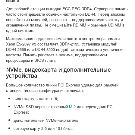
памяти.
Для рабочей станции выгодна ECC REG DDR4. Серверная память
часто стоит дешевле обычной настольной DDR4. Перед заказом
сверяйте тип модулей, ранговость, поддерживаемую частоту и
ограничения платы. Не смешивайте RDIMM и обычные UDIMM в
одной системе.
Максимальная поддерживаемая частота контроллера памяти
Xeon E5-2697 v3 составляет DDR4-2133. Установка модулей
DDR4-2666 или DDR4-3200 не даёт автоматического увеличения
частоты. Память работает в режиме, поддерживаемом
процессором и BIOS платы.
NVMe, видеокарта и дополнительные
устройства
Большое количество линий PCI Express удобно для рабочей
станции. Типовая конфигурация включает:
видеокарту в слоте x16;
NVMe SSD через встроенный
M
.2 или переходник PCI
Express;
дополнительный NVMe-накопитель;
сетевую карту 2,5 или 10 Гбит/с;