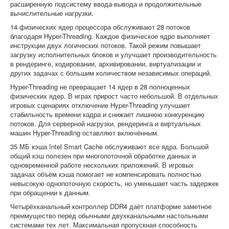
расширенную подсистему ввода-вывода и продолжительные
вычислительные нагрузки.
14 физических ядер процессора обслуживают 28 потоков
благодаря Hyper-Threading. Каждое физическое ядро выполняет
инструкции двух логических потоков. Такой режим повышает
загрузку исполнительных блоков и улучшает производительность
в рендеринге, кодировании, архивировании, виртуализации и
других задачах с большим количеством независимых операций.
Hyper-Threading не превращает 14 ядер в 28 полноценных
физических ядер. В играх прирост часто небольшой. В отдельных
игровых сценариях отключение Hyper-Threading улучшает
стабильность времени кадра и снижает лишнюю конкуренцию
потоков. Для серверной нагрузки, рендеринга и виртуальных
машин Hyper-Threading оставляют включённым.
35 МБ кэша Intel Smart Cache обслуживают все ядра. Большой
общий кэш полезен при многопоточной обработке данных и
одновременной работе нескольких приложений. В игровых
задачах объём кэша помогает не компенсировать полностью
невысокую однопоточную скорость, но уменьшает часть задержек
при обращении к данным.
Четырёхканальный контроллер DDR4 даёт платформе заметное
преимущество перед обычными двухканальными настольными
системами тех лет. Максимальная пропускная способность