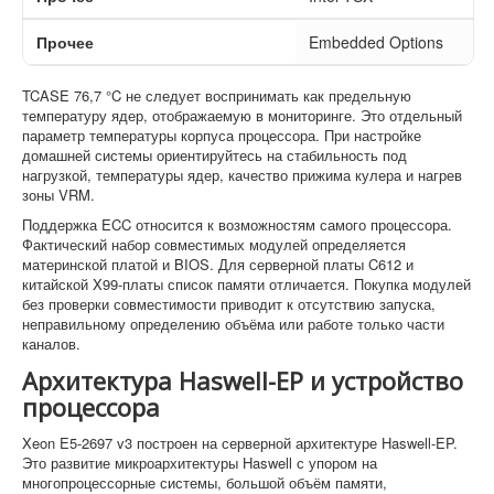
Прочее
Embedded Options
TCASE 76,7 °C не следует воспринимать как предельную
температуру ядер, отображаемую в мониторинге. Это отдельный
параметр температуры корпуса процессора. При настройке
домашней системы ориентируйтесь на стабильность под
нагрузкой, температуры ядер, качество прижима кулера и нагрев
зоны VRM.
Поддержка ECC относится к возможностям самого процессора.
Фактический набор совместимых модулей определяется
материнской платой и BIOS. Для серверной платы C612 и
китайской X99-платы список памяти отличается. Покупка модулей
без проверки совместимости приводит к отсутствию запуска,
неправильному определению объёма или работе только части
каналов.
Архитектура Haswell-EP и устройство
процессора
Xeon E5-2697 v3 построен на серверной архитектуре Haswell-EP.
Это развитие микроархитектуры Haswell с упором на
многопроцессорные системы, большой объём памяти,