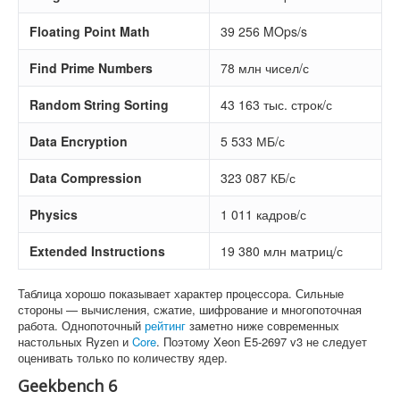
Floating Point Math
39 256 MOps/s
Find Prime Numbers
78 млн чисел/с
Random String Sorting
43 163 тыс. строк/с
Data Encryption
5 533 МБ/с
Data Compression
323 087 КБ/с
Physics
1 011 кадров/с
Extended Instructions
19 380 млн матриц/с
Таблица хорошо показывает характер процессора. Сильные
стороны — вычисления, сжатие, шифрование и многопоточная
работа. Однопоточный
рейтинг
заметно ниже современных
настольных Ryzen и
Core
. Поэтому Xeon E5-2697 v3 не следует
оценивать только по количеству ядер.
Geekbench 6