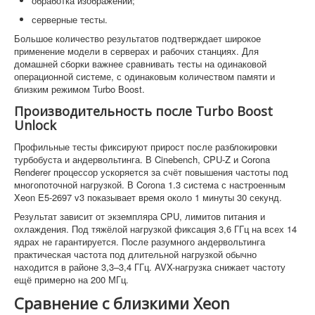
обработка изображений;
серверные тесты.
Большое количество результатов подтверждает широкое
применение модели в серверах и рабочих станциях. Для
домашней сборки важнее сравнивать тесты на одинаковой
операционной системе, с одинаковым количеством памяти и
близким режимом Turbo Boost.
Производительность после Turbo Boost
Unlock
Профильные тесты фиксируют прирост после разблокировки
турбобуста и андервольтинга. В Cinebench, CPU-Z и Corona
Renderer процессор ускоряется за счёт повышения частоты под
многопоточной нагрузкой. В Corona 1.3 система с настроенным
Xeon E5-2697 v3 показывает время около 1 минуты 30 секунд.
Результат зависит от экземпляра CPU, лимитов питания и
охлаждения. Под тяжёлой нагрузкой фиксация 3,6 ГГц на всех 14
ядрах не гарантируется. После разумного андервольтинга
практическая частота под длительной нагрузкой обычно
находится в районе 3,3–3,4 ГГц. AVX-нагрузка снижает частоту
ещё примерно на 200 МГц.
Сравнение с близкими Xeon