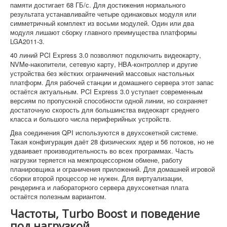
памяти достигает 68 ГБ/с. Для достижения нормального
результата устанавливайте четыре одинаковых модуля или
симметричный комплект из восьми модулей. Один или два
модуля лишают сборку главного преимущества платформы
LGA2011-3.
40 линий PCI Express 3.0 позволяют подключить видеокарту,
NVMe-накопители, сетевую карту, HBA-контроллер и другие
устройства без жёстких ограничений массовых настольных
платформ. Для рабочей станции и домашнего сервера этот запас
остаётся актуальным. PCI Express 3.0 уступает современным
версиям по пропускной способности одной линии, но сохраняет
достаточную скорость для большинства видеокарт среднего
класса и большого числа периферийных устройств.
Два соединения QPI используются в двухсокетной системе.
Такая конфигурация даёт 28 физических ядер и 56 потоков, но не
удваивает производительность во всех программах. Часть
нагрузки теряется на межпроцессорном обмене, работу
планировщика и ограничения приложений. Для домашней игровой
сборки второй процессор не нужен. Для виртуализации,
рендеринга и лабораторного сервера двухсокетная плата
остаётся полезным вариантом.
Частоты, Turbo Boost и поведение
под нагрузкой