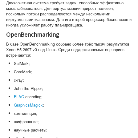
Двухсокетная система требует задач, способных эффективно
масштабироваться. Для виртуализации прирост полезен,
поскольку потоки распределяются между несколькими
виртуальными машинами. Для игр второй процессор бесполезен и
иногда усложняет работу планировщика.
OpenBenchmarking
В базе OpenBenchmarking собрано более трёх тысяч результатов
Xeon E5-2697 v3 под Linux. Среди поддерживаемых сценариев
встречаются:
SciMark;
CoreMark;
c-ray;
John the Ripper;
FLAC
encoding;
GraphicsMagick
;
компиляция;
шифрование;
научные расчёты;