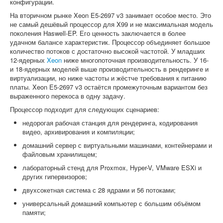
конфигурации.
На вторичном рынке Xeon E5-2697 v3 занимает особое место. Это
не самый дешёвый процессор для X99 и не максимальная модель
поколения Haswell-EP. Его ценность заключается в более
удачном балансе характеристик. Процессор объединяет большое
количество потоков с достаточно высокой частотой. У младших
12-ядерных
Xeon
ниже многопоточная производительность. У 16-
и 18-ядерных моделей выше производительность в рендеринге и
виртуализации, но ниже частоты и жёстче требования к питанию
платы. Xeon E5-2697 v3 остаётся промежуточным вариантом без
выраженного перекоса в одну задачу.
Процессор подходит для следующих сценариев:
недорогая рабочая станция для рендеринга, кодирования
видео, архивирования и компиляции;
домашний сервер с виртуальными машинами, контейнерами и
файловым хранилищем;
лабораторный стенд для Proxmox, Hyper-V, VMware ESXi и
других гипервизоров;
двухсокетная система с 28 ядрами и 56 потоками;
универсальный домашний компьютер с большим объёмом
памяти;