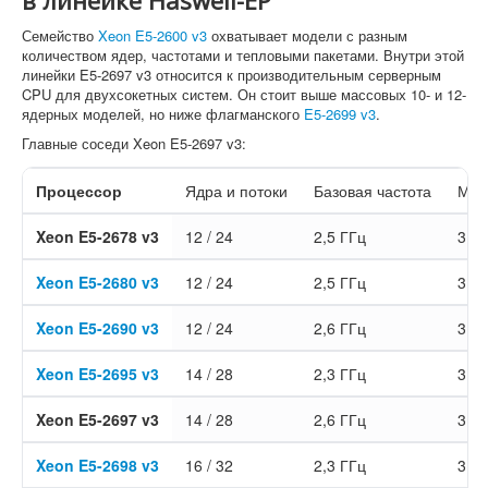
в линейке Haswell-EP
Семейство
Xeon E5-2600 v3
охватывает модели с разным
количеством ядер, частотами и тепловыми пакетами. Внутри этой
линейки E5-2697 v3 относится к производительным серверным
CPU для двухсокетных систем. Он стоит выше массовых 10- и 12-
ядерных моделей, но ниже флагманского
E5-2699 v3
.
Главные соседи Xeon E5-2697 v3:
Процессор
Ядра и потоки
Базовая частота
Мак
Xeon E5-2678 v3
12 / 24
2,5 ГГц
3,3 
Xeon E5-2680 v3
12 / 24
2,5 ГГц
3,3 
Xeon E5-2690 v3
12 / 24
2,6 ГГц
3,5 
Xeon E5-2695 v3
14 / 28
2,3 ГГц
3,3 
Xeon E5-2697 v3
14 / 28
2,6 ГГц
3,6 
Xeon E5-2698 v3
16 / 32
2,3 ГГц
3,6 