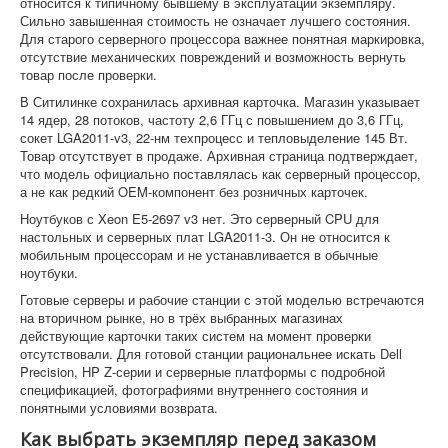
относится к типичному бывшему в эксплуатации экземпляру.
Сильно завышенная стоимость не означает лучшего состояния.
Для старого серверного процессора важнее понятная маркировка,
отсутствие механических повреждений и возможность вернуть
товар после проверки.
В Ситилинке сохранилась архивная карточка. Магазин указывает
14 ядер, 28 потоков, частоту 2,6 ГГц с повышением до 3,6 ГГц,
сокет LGA2011-v3, 22-нм техпроцесс и тепловыделение 145 Вт.
Товар отсутствует в продаже. Архивная страница подтверждает,
что модель официально поставлялась как серверный процессор,
а не как редкий OEM-компонент без розничных карточек.
Ноутбуков с Xeon E5-2697 v3 нет. Это серверный CPU для
настольных и серверных плат LGA2011-3. Он не относится к
мобильным процессорам и не устанавливается в обычные
ноутбуки.
Готовые серверы и рабочие станции с этой моделью встречаются
на вторичном рынке, но в трёх выбранных магазинах
действующие карточки таких систем на момент проверки
отсутствовали. Для готовой станции рациональнее искать Dell
Precision, HP Z-серии и серверные платформы с подробной
спецификацией, фотографиями внутреннего состояния и
понятными условиями возврата.
Как выбрать экземпляр перед заказом