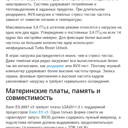
неисправность. Система удерживает потребление и
тепловыделение в заданных пределах. При длительном
рендеринге, AVX-нагрузке и тяжёлых стресс-тестах частота
зависит от лимитов питания и температуры.
Максимальные 3,6 ГГц в штатном режиме относятся к нагрузке на
одно или два ядра. Утверждение о постоянных 3,6 ГГц на всех 14
ядрах без настройки неверно. Для фиксации более высокой
частоты на большем количестве ядер используют
неофициальный Turbo Boost Unlock.
В играх нагрузка распределяется иначе, чем в стресс-тестах.
Даже тяжёлая игра редко загружает все вычислительные блоки
так же интенсивно, как
рендеринг
или AVX-тест. Поэтому игровой
компьютер удерживает более высокие частоты проще. Запись
экрана, фоновые приложения и высокая частота кадров
увеличивают нагрузку и требуют нормального охлаждения.
Материнские платы, память и
совместимость
Xeon E5-2697 v3 требует платы LGA2011-3 с поддержкой
процессоров
Xeon E5 v3
. Одна только форма сокета не
гарантирует запуск. BIOS должен содержать нужный микрокод, а
подсистема питания должна выдерживать продолжительную
нагрузку 14-ядерного процессора с TDP 145 Вт.