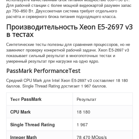
Для рабочей станции с более мощной видеокартой разумен запас
до 750–850 Вт. Двухсокетная система требует отдельного
расчёта и серверного блока питания подходящего класса.
Производительность Xeon E5-2697 v3
в тестах
Синтетические тесты полезны для сравнения процессоров, но не
заменяют проверку конкретной рабочей задачи. Xeon E5-2697 v3
показывает сильный результат в многопоточных тестах и
умеренный результат при нагрузке на одно ядро.
PassMark PerformanceTest
Средний CPU Mark для Intel Xeon E5-2697 v3 составляет 18 180
баллов. Single Thread Rating достигает 1 967 баллов.
Тест PassMark
Результат
CPU Mark
18 180
Single Thread Rating
1 967
Integer Math
78 470 MOps/s