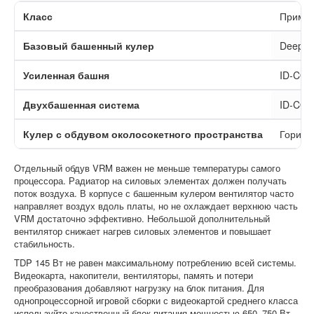
Класс
Приме
Базовый башенный кулер
Deepco
Усиленная башня
ID-COO
Двухбашенная система
ID-COO
Кулер с обдувом околосокетного пространства
Горизо
Отдельный обдув VRM важен не меньше температуры самого
процессора. Радиатор на силовых элементах должен получать
поток воздуха. В корпусе с башенным кулером вентилятор часто
направляет воздух вдоль платы, но не охлаждает верхнюю часть
VRM достаточно эффективно. Небольшой дополнительный
вентилятор снижает нагрев силовых элементов и повышает
стабильность.
TDP 145 Вт не равен максимальному потреблению всей системы.
Видеокарта, накопители, вентиляторы, память и потери
преобразования добавляют нагрузку на блок питания. Для
однопроцессорной игровой сборки с видеокартой среднего класса
используйте качественный блок питания мощностью 650–750 Вт.