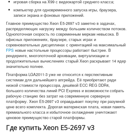
игровая сборка на X99 с видеокартой среднего класса;
компьютер для одновременного запуска игры, браузера,
записи экрана и фоновых приложений.
Главное преимущество Xeon E5-2697 v3 заметно в задачах,
распределяющих нагрузку между большим количеством потоков.
Однопоточная скорость по современным меркам невысока. В
офисных приложениях, браузере, старых играх и
соревновательных дисциплинах с ориентацией на максимальный
FPS
новые настольные процессоры работают быстрее. В
рендеринге, многопоточной архивации, виртуализации и
продолжительных вычислениях старый Xeon раскрывает 14 ядер
значительно полнее.
Платформа LGA2011-3 уже не относится к перспективным
системам для дальнейшего апгрейда. Её приобретают ради
низкой стоимости процессора, дешёвой ECC REG DDR4,
большого количества линий PCI Express и возможности собрать
рабочую станцию без затрат на современную серверную
платформу. Xeon E5-2697 v3 оправдывает покупку при разумной
цене всего комплекта. Дорогая материнская плата, новая память
премиального класса и избыточное охлаждение уничтожают
ценовое преимущество старой платформы.
Где купить Xeon E5-2697 v3