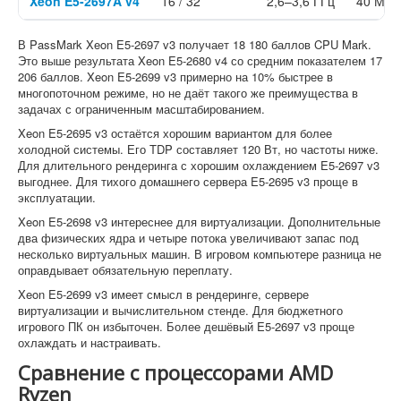
Xeon E5-2697A v4
16 / 32
2,6–3,6 ГГц
40 МБ
В PassMark Xeon E5-2697 v3 получает 18 180 баллов CPU Mark.
Это выше результата Xeon E5-2680 v4 со средним показателем 17
206 баллов. Xeon E5-2699 v3 примерно на 10% быстрее в
многопоточном режиме, но не даёт такого же преимущества в
задачах с ограниченным масштабированием.
Xeon E5-2695 v3 остаётся хорошим вариантом для более
холодной системы. Его TDP составляет 120 Вт, но частоты ниже.
Для длительного рендеринга с хорошим охлаждением E5-2697 v3
выгоднее. Для тихого домашнего сервера E5-2695 v3 проще в
эксплуатации.
Xeon E5-2698 v3 интереснее для виртуализации. Дополнительные
два физических ядра и четыре потока увеличивают запас под
несколько виртуальных машин. В игровом компьютере разница не
оправдывает обязательную переплату.
Xeon E5-2699 v3 имеет смысл в рендеринге, сервере
виртуализации и вычислительном стенде. Для бюджетного
игрового ПК он избыточен. Более дешёвый E5-2697 v3 проще
охлаждать и настраивать.
Сравнение с процессорами AMD
Ryzen