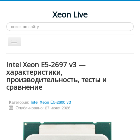
Xeon Live
Искать...
Toggle
Navigation
Главная
Intel Xeon E5-2697 v3 —
LGA 2011-3
характеристики,
производительность, тесты и
LGA 2011
сравнение
Процессоры
Инструкции
Категория:
Intel Xeon E5-2600 v3
Опубликовано: 27 июня 2026
Рейтинги
Конференция
Системные программы