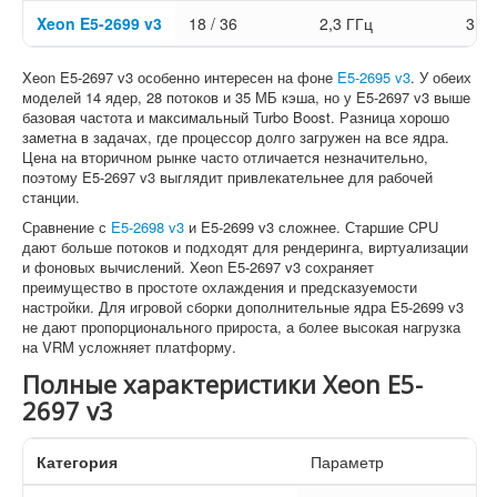
Xeon E5-2699 v3
18 / 36
2,3 ГГц
3,6 
Xeon E5-2697 v3 особенно интересен на фоне
E5-2695 v3
. У обеих
моделей 14 ядер, 28 потоков и 35 МБ кэша, но у E5-2697 v3 выше
базовая частота и максимальный Turbo Boost. Разница хорошо
заметна в задачах, где процессор долго загружен на все ядра.
Цена на вторичном рынке часто отличается незначительно,
поэтому E5-2697 v3 выглядит привлекательнее для рабочей
станции.
Сравнение с
E5-2698 v3
и E5-2699 v3 сложнее. Старшие CPU
дают больше потоков и подходят для рендеринга, виртуализации
и фоновых вычислений. Xeon E5-2697 v3 сохраняет
преимущество в простоте охлаждения и предсказуемости
настройки. Для игровой сборки дополнительные ядра E5-2699 v3
не дают пропорционального прироста, а более высокая нагрузка
на VRM усложняет платформу.
Полные характеристики Xeon E5-
2697 v3
Категория
Параметр