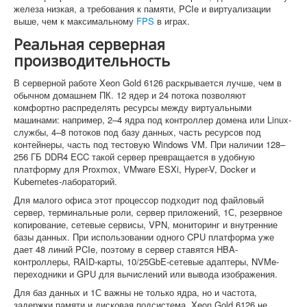
железа низкая, а требования к памяти, PCIe и виртуализации
выше, чем к максимальному
FPS
в играх.
Реальная серверная
производительность
В серверной работе Xeon Gold 6126 раскрывается лучше, чем в
обычном домашнем ПК. 12 ядер и 24 потока позволяют
комфортно распределять ресурсы между виртуальными
машинами: например, 2–4 ядра под контроллер домена или Linux-
службы, 4–8 потоков под базу данных, часть ресурсов под
контейнеры, часть под тестовую Windows VM. При наличии 128–
256 ГБ DDR4 ECC такой сервер превращается в удобную
платформу для Proxmox, VMware ESXi, Hyper-V, Docker и
Kubernetes-лабораторий.
Для малого офиса этот процессор подходит под файловый
сервер, терминальные роли, сервер приложений, 1С, резервное
копирование, сетевые сервисы, VPN, мониторинг и внутренние
базы данных. При использовании одного CPU платформа уже
дает 48 линий PCIe, поэтому в сервер ставятся HBA-
контроллеры, RAID-карты, 10/25GbE-сетевые адаптеры, NVMe-
переходники и GPU для вычислений или вывода изображения.
Для баз данных и 1С важны не только ядра, но и частота,
задержки памяти и дисковая подсистема. Xeon Gold 6126 не