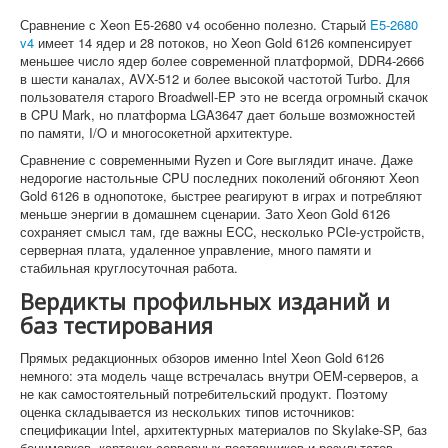
Сравнение с Xeon E5-2680 v4 особенно полезно. Старый
E5-2680
v4
имеет 14 ядер и 28 потоков, но Xeon Gold 6126 компенсирует
меньшее число ядер более современной платформой, DDR4-2666
в шести каналах, AVX-512 и более высокой частотой Turbo. Для
пользователя старого Broadwell-EP это не всегда огромный скачок
в CPU Mark, но платформа LGA3647 дает больше возможностей
по памяти, I/O и многосокетной архитектуре.
Сравнение с современными Ryzen и Core выглядит иначе. Даже
недорогие настольные CPU последних поколений обгоняют Xeon
Gold 6126 в однопотоке, быстрее реагируют в играх и потребляют
меньше энергии в домашнем сценарии. Зато Xeon Gold 6126
сохраняет смысл там, где важны ECC, несколько PCIe-устройств,
серверная плата, удаленное управление, много памяти и
стабильная круглосуточная работа.
Вердикты профильных изданий и
баз тестирования
Прямых редакционных обзоров именно Intel Xeon Gold 6126
немного: эта модель чаще встречалась внутри OEM-серверов, а
не как самостоятельный потребительский продукт. Поэтому
оценка складывается из нескольких типов источников:
спецификации Intel, архитектурных материалов по Skylake-SP, баз
бенчмарков, карточек серверных поставщиков и результатов