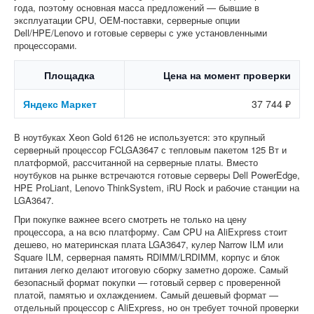
года, поэтому основная масса предложений — бывшие в
эксплуатации CPU, OEM-поставки, серверные опции
Dell/HPE/Lenovo и готовые серверы с уже установленными
процессорами.
Площадка
Цена на момент проверки
Яндекс Маркет
37 744 ₽
В ноутбуках Xeon Gold 6126 не используется: это крупный
серверный процессор FCLGA3647 с тепловым пакетом 125 Вт и
платформой, рассчитанной на серверные платы. Вместо
ноутбуков на рынке встречаются готовые серверы Dell PowerEdge,
HPE ProLiant, Lenovo ThinkSystem, iRU Rock и рабочие станции на
LGA3647.
При покупке важнее всего смотреть не только на цену
процессора, а на всю платформу. Сам CPU на AliExpress стоит
дешево, но материнская плата LGA3647, кулер Narrow ILM или
Square ILM, серверная память RDIMM/LRDIMM, корпус и блок
питания легко делают итоговую сборку заметно дороже. Самый
безопасный формат покупки — готовый сервер с проверенной
платой, памятью и охлаждением. Самый дешевый формат —
отдельный процессор с AliExpress, но он требует точной проверки