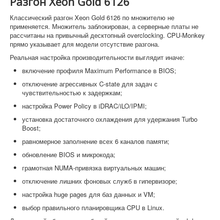
Разгон Xeon Gold 6126
Классический разгон Xeon Gold 6126 по множителю не
применяется. Множитель заблокирован, а серверные платы не
рассчитаны на привычный десктопный overclocking. CPU-Monkey
прямо указывает для модели отсутствие разгона.
Реальная настройка производительности выглядит иначе:
включение профиля Maximum Performance в BIOS;
отключение агрессивных C-state для задач с
чувствительностью к задержкам;
настройка Power Policy в iDRAC/iLO/IPMI;
установка достаточного охлаждения для удержания Turbo
Boost;
равномерное заполнение всех 6 каналов памяти;
обновление BIOS и микрокода;
грамотная NUMA-привязка виртуальных машин;
отключение лишних фоновых служб в гипервизоре;
настройка huge pages для баз данных и VM;
выбор правильного планировщика CPU в Linux.