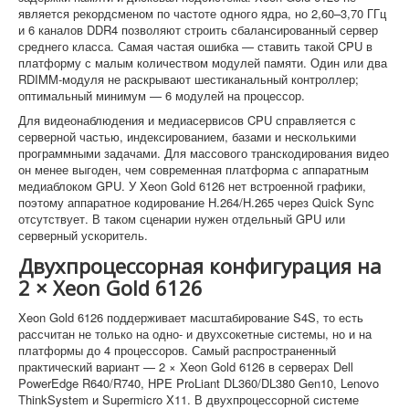
является рекордсменом по частоте одного ядра, но 2,60–3,70 ГГц
и 6 каналов DDR4 позволяют строить сбалансированный сервер
среднего класса. Самая частая ошибка — ставить такой CPU в
платформу с малым количеством модулей памяти. Один или два
RDIMM-модуля не раскрывают шестиканальный контроллер;
оптимальный минимум — 6 модулей на процессор.
Для видеонаблюдения и медиасервисов CPU справляется с
серверной частью, индексированием, базами и несколькими
программными задачами. Для массового транскодирования видео
он менее выгоден, чем современная платформа с аппаратным
медиаблоком GPU. У Xeon Gold 6126 нет встроенной графики,
поэтому аппаратное кодирование H.264/H.265 через Quick Sync
отсутствует. В таком сценарии нужен отдельный GPU или
серверный ускоритель.
Двухпроцессорная конфигурация на
2 × Xeon Gold 6126
Xeon Gold 6126 поддерживает масштабирование S4S, то есть
рассчитан не только на одно- и двухсокетные системы, но и на
платформы до 4 процессоров. Самый распространенный
практический вариант — 2 × Xeon Gold 6126 в серверах Dell
PowerEdge R640/R740, HPE ProLiant DL360/DL380 Gen10, Lenovo
ThinkSystem и Supermicro X11. В двухпроцессорной системе