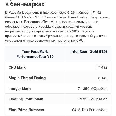
в бенчмарках
В PassMark одиночный Intel Xeon Gold 6126 набирает 17 492
балла CPU Mark и 2 140 баллов Single Thread Rating. Результаты
собраны по PerformanceTest V10, выборка небольшая — 19
образцов, поэтому у PassMark указан средний уровень
погрешности. Для серверного процессора 2017 года это
приличный многопоточный результат, но однопоточный уровень
уже заметно ниже современных настольных CPU.
Тест PassMark
Intel Xeon Gold 6126
PerformanceTest V10
CPU Mark
17 492
Single Thread Rating
2 140
Integer Math
71 350 MOps/Sec
Floating Point Math
43 315 MOps/Sec
Find Prime Numbers
64 Million Primes/Sec