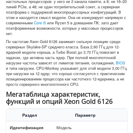
настольных процессоров: у него не 2 канала памяти, а 6; не 16–20
линий PCIe, а 48; не один потребительский сокет, а серверная
платформа с поддержкой многопроцессорных конфигураций. В
этом и находится смысл модели. Она не конкурирует напрямую с
современными
Core i5
или Ryzen 5 в домашнем ПК, зато дает
платформенные возможности, которых у массовых процессоров
нет.
По частотам Xeon Gold 6126 занимает сильную позицию среди
серверных Skylake-SP среднего класса. База 2,60 ГГц для 12-
ядерной модели хороша, а Turbo Boost до 3,70 ГГц помогает в
задачах, где активна часть ядер. При полной многопоточной
нагрузке частоты зависят от лимитов питания, охлаждения,
BIOS
и типа нагрузки. CPU-Monkey указывает для этой модели 3,00 ГГц
при нагрузке на 12 ядер, что хорошо согласуется с практическим
позиционированием процессора как частотного 12-ядерника, а не
просто серверного многопоточного CPU.
Мегатаблица характеристик,
функций и опций Xeon Gold 6126
Раздел
Параметр
Идентификация
Модель