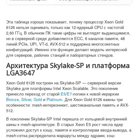
Эта таблица хорошо показывает, почему процессор Xeon Gold
6126 нельзя оценивать только как 12-ядерный CPU с частотой
2,60 ГГц. В обычном ПК такие цифры не выглядят выдающимися,
но в серверной среде добавляются ECC, 6 каналов памяти, 48
линий PCIe, UPI, VT-d, AVX-512 и поддержка многосокетных
конфигураций. Именно эти функции делают модель интересной
для серверов, рабочих станций и лабораторных стендов.
Архитектура Skylake-SP и платформа
LGA3647
Xeon Gold 6126 построен на Skylake-SP — серверной версии
Skylake для платформы Intel Xeon Scalable. Это поколение
принесло переход от старой
E5
/
E7
-логики к новой иерархии
Bronze
,
Silver
,
Gold
и
Platinum
. Для Xeon Gold 6126 важны три
особенности: mesh-интерконнект, шестиканальная память и AVX-
512.
В поколении Skylake-SP Intel перешла от кольцевой внутренней
шины к mesh-архитектуре. В старых Xeon E5 рост числа ядер
усложнял доступ к кэшу, памяти и контроллерам ввода-вывода, а
mesh-сетка распределила маршруты между ядрами, кэш-