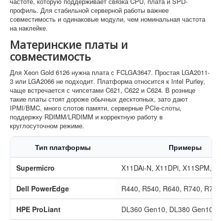
частоте, которую поддерживает связка CPU, плата и SPD-
профиль. Для стабильной серверной работы важнее
совместимость и одинаковые модули, чем номинальная частота
на наклейке.
Материнские платы и
совместимость
Для Xeon Gold 6126 нужна плата с FCLGA3647. Простая LGA2011-
3 или LGA2066 не подходит. Платформа относится к Intel Purley,
чаще встречается с чипсетами C621, C622 и C624. В рознице
такие платы стоят дороже обычных десктопных, зато дают
IPMI/BMC, много слотов памяти, серверные PCIe-слоты,
поддержку RDIMM/LRDIMM и корректную работу в
круглосуточном режиме.
Тип платформы
Примеры
Supermicro
X11DAi-N, X11DPi, X11SPM, X
Dell PowerEdge
R440, R540, R640, R740, R740
HPE ProLiant
DL360 Gen10, DL380 Gen10