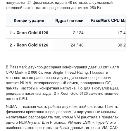
получается 24 физических ядра и 48 потоков, а суммарный
тепловой пакет только процессоров достигает 250 Вт.
Конфигурация
Ядра / потоки
PassMark CPU Mark
1 × Xeon Gold 6126
12 / 24
17 492
2 × Xeon Gold 6126
24 / 48
30 281
В PassMark двухпроцессорная конфигурация дает 30 281 балл
CPU Mark и 2 066 баллов Single Thread Rating. Прирост в
многопотоке не равен ровно двум одиночным процессорам:
влияют NUMA, межпроцессорный обмен, планировщик ОС,
память, частоты и конкретная нагрузка. Но для виртуализации,
рендера и пакетных задач 2 × Xeon Gold 6126 заметно мощнее
одного CPU.
NUMA — важная часть работы двухсокетной системы. Память
физически привязана к процессорам, и виртуальные машины
желательно распределять так, чтобы VM работала в пределах
одного NUMA-узла. Для Proxmox, VMware ESXi и Hyper-V это
особенно важно при тяжелых базах данных, игровых VM, CAD-