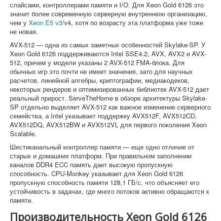
слайсами, контроллерами памяти и I/O. Для Xeon Gold 6126 это
значит более современную серверную внутреннюю организацию,
чем у
Xeon E5 v3
/v4, хотя по возрасту эта платформа уже тоже
не новая.
AVX-512 — одна из самых заметных особенностей Skylake-SP. У
Xeon Gold 6126 поддерживаются Intel SSE4.2, AVX, AVX2 и AVX-
512, причем у модели указаны 2 AVX-512 FMA-блока. Для
обычных игр это почти не имеет значения, зато для научных
расчетов, линейной алгебры, криптографии, медиакодеков,
некоторых рендеров и оптимизированных библиотек AVX-512 дает
реальный прирост. ServeTheHome в обзоре архитектуры Skylake-
SP отдельно выделяет AVX-512 как важное изменение серверного
семейства, а Intel указывает поддержку AVX512F, AVX512CD,
AVX512DQ, AVX512BW и AVX512VL для первого поколения Xeon
Scalable.
Шестиканальный контроллер памяти — еще одно отличие от
старых и домашних платформ. При правильном заполнении
каналов DDR4 ECC память дает высокую пропускную
способность. CPU-Monkey указывает для Xeon Gold 6126
пропускную способность памяти 128,1 ГБ/с, что объясняет его
устойчивость в задачах, где много потоков активно обращаются к
памяти.
Производительность Xeon Gold 6126