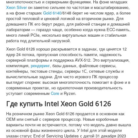
многопоточностью и серверными функциями. На фоне младших
Xeon Silver
он заметно сильнее по частотам и масштабированию,
а на фоне старших
Gold 6140
/6148 берет не числом ядер, а более
простой тепловой и ценовой логикой на вторичном рынке. Для
домашнего ПК его берут редко, для рабочей станции и домашней
лаборатории — гораздо чаще, особенно когда нужна ECC-память,
много линий PCIe, несколько виртуальных машин и стабильная
работа под длительной нагрузкой.
Xeon Gold 6126 хорошо раскрывается в задачах, где ценятся 12
ядер 24 потока, пропускная способность памяти, надежность
серверной платформы и поддержка AVX-512. Это виртуализация,
компиляция,
рендеринг
, базы данных, файловые сервисы,
контейнеры, тестовые стенды, серверы 1С, сетевые службы и
вычислительные задачи. Для чисто игрового ПК процессор
выглядит спорнее: высокая многопоточность помогает в фоне и в
современных проектах, но однопоточная производительность
уступает современным
Core
и Ryzen.
Где купить Intel Xeon Gold 6126
На розничном рынке Xeon Gold 6126 продается в основном как
OEM или снятый с серверов процессор. Новые коробочные
варианты почти не встречаются, потому что модель давно вышла
из основной фазы жизненного цикла. У Intel для этой модели
указан статус End of Servicing Updates с датой 31 декабря 2023