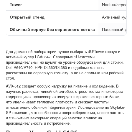
Tower
Noctua/сервер
Открытый стенд
Активный куле
Обычный корпус без серверного потока
Пассивный рад
Для домашней лаборатории лучше выбирать 4U/Tower-корпус и
активный кулер LGA3647. Серверные 1U-системы
производительны, но шумят на уровне оборудования для стойки.
Dell R640/R740, HPE DL360/DL380 и подобные машины
рассчитаны на серверную комнату, а не на спальню или рабочий
стол.
AVX-512 создает особую нагрузку на питание и охлаждение. В
научных расчетах, линейной алгебре, стресс-тестах и некоторых
кодировщиках процессор активирует широкие векторные блоки,
что увеличивает тепловую плотность и снижает частоты
относительно обычной integer-нагрузки. Исследование по Skylake-
SP отмечает, что особенности энергосбережения, uncore-частоты
и 512-битных векторных операций заметно влияют на
производительность и потребление.