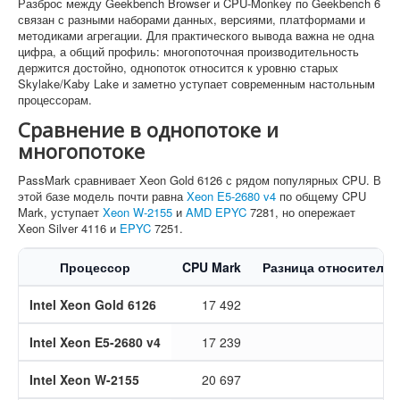
Разброс между Geekbench Browser и CPU-Monkey по Geekbench 6
связан с разными наборами данных, версиями, платформами и
методиками агрегации. Для практического вывода важна не одна
цифра, а общий профиль: многопоточная производительность
держится достойно, однопоток относится к уровню старых
Skylake/Kaby Lake и заметно уступает современным настольным
процессорам.
Сравнение в однопотоке и
многопотоке
PassMark сравнивает Xeon Gold 6126 с рядом популярных CPU. В
этой базе модель почти равна
Xeon E5-2680 v4
по общему CPU
Mark, уступает
Xeon W-2155
и
AMD EPYC
7281, но опережает
Xeon Silver 4116 и
EPYC
7251.
Процессор
CPU Mark
Разница относительн
Intel Xeon Gold 6126
17 492
Intel Xeon E5-2680 v4
17 239
Intel Xeon W-2155
20 697