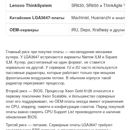
Lenovo ThinkSystem
SR630, SR650 и ThinkAgile VX
Китайские LGA3647-платы
Machinist, Huananzhi и аналог
OEM-серверы
iRU, Depo, Kraftway и другие
Главный риск при покупке платы — несовпадение механики
кулера. У LGA3647 встречаются варианты Narrow ILM и Square
ILM. Кулер, рассчитанный на один формат, не ставится
нормально на другой. У серверов 1U и 2U часто используются
пассивные радиаторы, которые работают только при мощном
фронтальном воздушном потоке. В обычном корпусе такой
радиатор перегревает процессор.
Второй риск — BIOS. Процессор Xeon Gold 6126 относится к
первому поколению Xeon Scalable, и большинство серверных
плат его поддерживает, но OEM-платы иногда имеют ограничения
по CPU, stepping, памяти и конфигурации сокетов. Перед покупкой
платы важно сверять CPU Support List производителя и наличие
обновления BIOS.
Третий риск — питание. Серверные платы LGA3647 требуют
качественного EPS-питания, а двухпроцессорные системы —