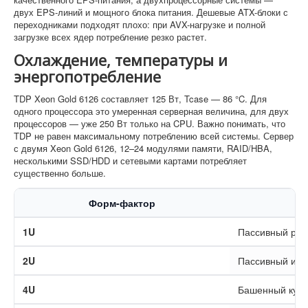
двух EPS-линий и мощного блока питания. Дешевые ATX-блоки с
переходниками подходят плохо: при AVX-нагрузке и полной
загрузке всех ядер потребление резко растет.
Охлаждение, температуры и
энергопотребление
TDP Xeon Gold 6126 составляет 125 Вт, Tcase — 86 °C. Для
одного процессора это умеренная серверная величина, для двух
процессоров — уже 250 Вт только на CPU. Важно понимать, что
TDP не равен максимальному потреблению всей системы. Сервер
с двумя Xeon Gold 6126, 12–24 модулями памяти, RAID/HBA,
несколькими SSD/HDD и сетевыми картами потребляет
существенно больше.
Форм-фактор
1U
Пассивный рад
2U
Пассивный или
4U
Башенный кул