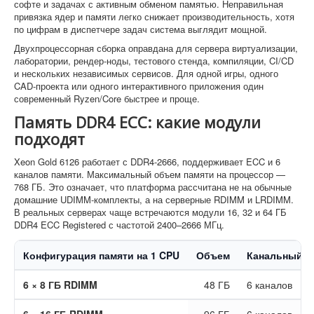
софте и задачах с активным обменом памятью. Неправильная
привязка ядер и памяти легко снижает производительность, хотя
по цифрам в диспетчере задач система выглядит мощной.
Двухпроцессорная сборка оправдана для сервера виртуализации,
лаборатории, рендер-ноды, тестового стенда, компиляции, CI/CD
и нескольких независимых сервисов. Для одной игры, одного
CAD-проекта или одного интерактивного приложения один
современный Ryzen/Core быстрее и проще.
Память DDR4 ECC: какие модули
подходят
Xeon Gold 6126 работает с DDR4-2666, поддерживает ECC и 6
каналов памяти. Максимальный объем памяти на процессор —
768 ГБ. Это означает, что платформа рассчитана не на обычные
домашние UDIMM-комплекты, а на серверные RDIMM и LRDIMM.
В реальных серверах чаще встречаются модули 16, 32 и 64 ГБ
DDR4 ECC Registered с частотой 2400–2666 МГц.
Конфигурация памяти на 1 CPU
Объем
Канальный р
6 × 8 ГБ RDIMM
48 ГБ
6 каналов