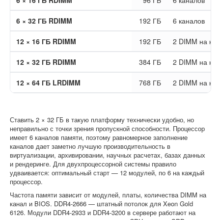
6 × 16 ГБ RDIMM
96 ГБ
6 каналов
6 × 32 ГБ RDIMM
192 ГБ
6 каналов
12 × 16 ГБ RDIMM
192 ГБ
2 DIMM на ка
12 × 32 ГБ RDIMM
384 ГБ
2 DIMM на ка
12 × 64 ГБ LRDIMM
768 ГБ
2 DIMM на ка
Ставить 2 × 32 ГБ в такую платформу технически удобно, но
неправильно с точки зрения пропускной способности. Процессор
имеет 6 каналов памяти, поэтому равномерное заполнение
каналов дает заметно лучшую производительность в
виртуализации, архивировании, научных расчетах, базах данных
и рендеринге. Для двухпроцессорной системы правило
удваивается: оптимальный старт — 12 модулей, по 6 на каждый
процессор.
Частота памяти зависит от модулей, платы, количества DIMM на
канал и BIOS. DDR4-2666 — штатный потолок для Xeon Gold
6126. Модули DDR4-2933 и DDR4-3200 в сервере работают на