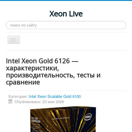
Xeon Live
Искать...
Toggle
Navigation
Главная
Intel Xeon Gold 6126 —
LGA 2011-3
характеристики,
производительность, тесты и
LGA 2011
сравнение
Процессоры
Инструкции
Категория:
Intel Xeon Scalable Gold 6100
Опубликовано: 23 мая 2026
Рейтинги
Конференция
Системные программы