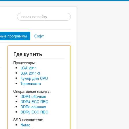
Искать...
ные программы
Софт
Где купить
Процессоры:
LGA 2011
LGA 2011-3
Кулер для CPU
Термопаста
Оперативная память:
DDR4 обычная
DDR4 ECC REG
DDR3 обычная
DDR3 ECC REG
SSD накопители:
Netac