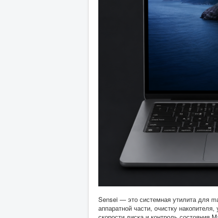
Sensei — это системная утилита для m
аппаратной части, очистку накопителя,
скорости диска и контроль состояния 