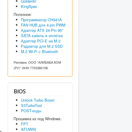
Goldenfir
KingSpec
Полезное:
Программатор CH341A
FAN HUB для 4-pin PWM
Адаптер ATX 24-Pin 90°
SATA кабель в оплётке
Адаптер PCI-E на M.2
Радиатор для M.2 SSD
M.2 Wi-Fi с Bluetooth
Реклама. ООО “АЛИБАБА.КОМ
(РУ)” ИНН 7703380158.
BIOS
Unlock Turbo Boost
S3TurboTool
POST-коды
Прошивка из под Windows:
FPT
AFUWIN
м