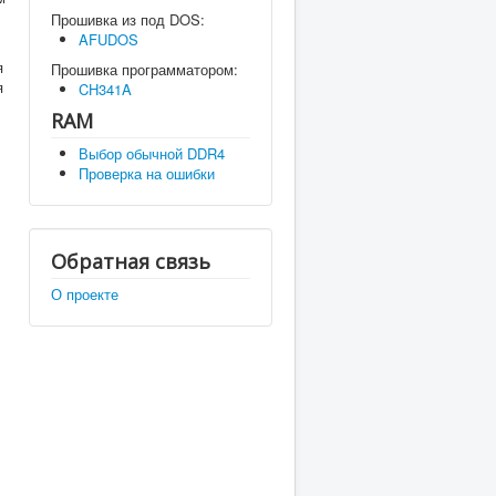
,
Прошивка из под DOS:
AFUDOS
я
Прошивка программатором:
я
CH341A
RAM
Выбор обычной DDR4
Проверка на ошибки
Обратная связь
О проекте