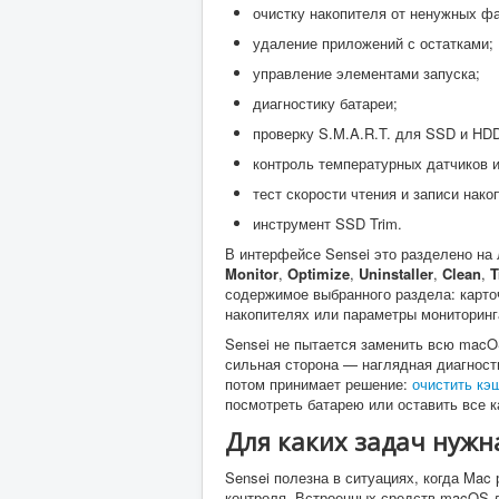
очистку накопителя от ненужных ф
удаление приложений с остатками;
управление элементами запуска;
диагностику батареи;
проверку S.M.A.R.T. для SSD и HD
контроль температурных датчиков и
тест скорости чтения и записи нако
инструмент SSD Trim.
В интерфейсе Sensei это разделено на
Monitor
,
Optimize
,
Uninstaller
,
Clean
,
T
содержимое выбранного раздела: карточ
накопителях или параметры мониторинг
Sensei не пытается заменить всю macO
сильная сторона — наглядная диагност
потом принимает решение:
очистить кэ
посмотреть батарею или оставить все к
Для каких задач нужна
Sensei полезна в ситуациях, когда Mac
контроля. Встроенных средств macOS д