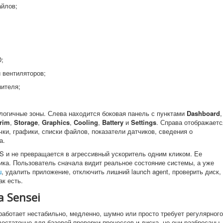
айлов;
D;
 вентиляторов;
пителя;
 логичные зоны. Слева находится боковая панель с пунктами
Dashboard
,
rim
,
Storage
,
Graphics
,
Cooling
,
Battery
и
Settings
. Справа отображаетс
ки, графики, списки файлов, показатели датчиков, сведения о
а.
S и не превращается в агрессивный ускоритель одним кликом. Ее
ика. Пользователь сначала видит реальное состояние системы, а уже
ш
, удалить приложение, отключить лишний launch agent, проверить диск,
ак есть.
 Sensei
 работает нестабильно, медленно, шумно или просто требует регулярного
остаточно для базовой проверки процессов и диска, но они разбросаны