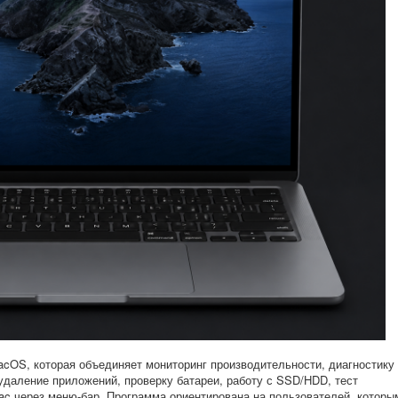
acOS, которая объединяет мониторинг производительности, диагностику
 удаление приложений, проверку батареи, работу с SSD/HDD, тест
Mac через меню-бар. Программа ориентирована на пользователей, которы