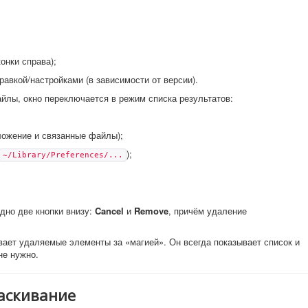
онки справа);
равкой/настройками (в зависимости от версии).
йлы, окно переключается в режим списка результатов:
ложение и связанные файлы);
);
~/Library/Preferences/...
дно две кнопки внизу:
Cancel
и
Remove
, причём удаление
вает удаляемые элементы за «магией». Он всегда показывает список и
не нужно.
аскивание