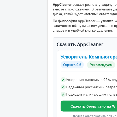
AppCleaner
решает ровно эту задачу: о
вместе с приложением. В результате де
диска, какой будет итоговый объём уда
По философии AppCleaner — утилита «о
занимается обслуживанием диска, не пр
следов и в удобной кнопке удаления.
Скачать AppCleaner
Ускоритель Компьютер
Оценка 9.6
Рекомендуем
Ускорение системы в 95% сл
✓
Надежный российский разраб
✓
Подходит начинающим поль
✓
Скачать бесплатно на W
Лучшая альтернатива для но