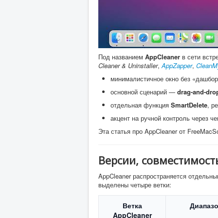
Под названием
AppCleaner
в сети встр
Cleaner & Uninstaller
,
AppZapper
,
Clean
минималистичное окно без «дашбор
основной сценарий —
drag-and-dro
отдельная функция
SmartDelete
, р
акцент на ручной контроль через че
Эта статья про AppCleaner от FreeMacS
Версии, совместимост
AppCleaner распространяется отдельны
выделены четыре ветки:
Ветка
Диапаз
AppCleaner