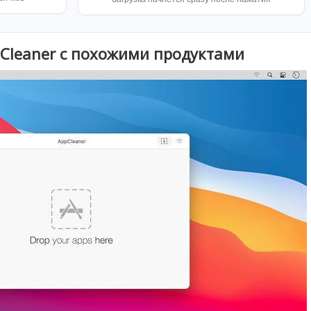
pCleaner с похожими продуктами