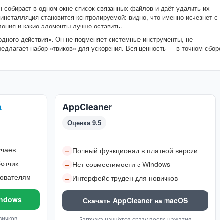
н собирает в одном окне список связанных файлов и даёт удалить их
инсталляция становится контролируемой: видно, что именно исчезнет с
ления и какие элементы лучше оставить.
дного действия». Он не подменяет системные инструменты, не
едлагает набор «твиков» для ускорения. Вся ценность — в точном сбор
а
AppCleaner
Оценка 9.5
учаев
Полный функционал в платной версии
–
отчик
Нет совместимости с Windows
–
зователям
Интерфейс труден для новичков
–
indows
Скачать AppCleaner на macOS
вичков
Загрузка начнётся сразу после нажатия