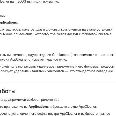
leaner на macOS выглядит привычно:
app
.
plications
.
ких мастеров, пакетов
.pkg
и фоновых компонентов на этапе установки
к обычное приложение, которому требуется доступ к файловой системе
ать системное предупреждение Gatekeeper (в зависимости от настроек
пуска AppCleaner открывает главное окно.
яцией полезно закрыть удаляемое приложение и его фоновые процессы.
окирует удаление «занятых» элементов — это стандартное поведение
аботы
а и двух режимов выбора приложения:
те приложение из
Applications
и бросаете в окно AppCleaner.
ечень установленного софта внутри AppCleaner и выбираете нужное