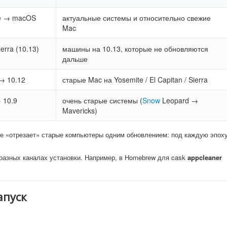
e → macOS
актуальные системы и относительно свежие
Mac
erra (10.13)
машины на 10.13, которые не обновляются
дальше
→ 10.12
старые Mac на Yosemite / El Capitan / Sierra
 10.9
очень старые системы (
Snow
Leopard →
Mavericks)
 не «отрезает» старые компьютеры одним обновлением: под каждую эпох
 разных каналах установки. Например, в Homebrew для cask
appcleaner
апуск