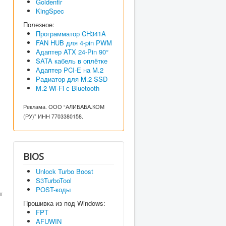
Goldenfir
KingSpec
Полезное:
Программатор CH341A
FAN HUB для 4-pin PWM
Адаптер ATX 24-Pin 90°
SATA кабель в оплётке
Адаптер PCI-E на M.2
Радиатор для M.2 SSD
M.2 Wi-Fi с Bluetooth
Реклама. ООО “АЛИБАБА.КОМ
(РУ)” ИНН 7703380158.
BIOS
Unlock Turbo Boost
S3TurboTool
POST-коды
т
Прошивка из под Windows:
FPT
AFUWIN