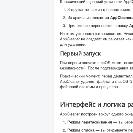
Классический сценарий установки AppC
Загружается архив с приложением.
Из архива извлекается
AppCleaner.
Приложение переносится в папку
Ap
На этом установка заканчивается. Ника
AppCleaner не создаёт: он работает ка
для удаления.
Первый запуск
При первом запуске macOS может показ
безопасности). После подтверждения за
Практический момент: перед деинсталл
AppCleaner удаляет файлы, а macOS бл
файловой системы и процессов.
Интерфейс и логика р
AppCleaner построен вокруг одного окн
Режим перетаскивания
— вы берё
Режим списка
— вы открываете пер