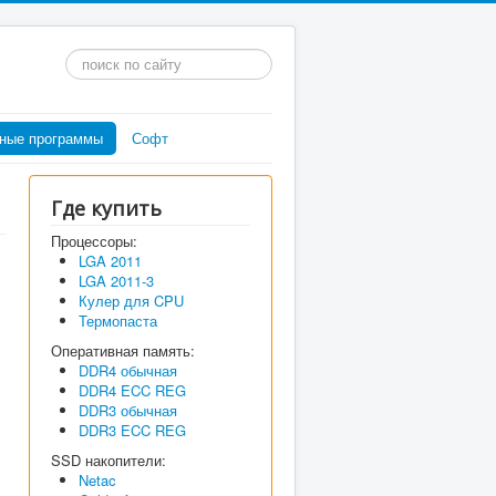
Искать...
ные программы
Софт
Где купить
Процессоры:
LGA 2011
LGA 2011-3
Кулер для CPU
Термопаста
Оперативная память:
DDR4 обычная
DDR4 ECC REG
DDR3 обычная
DDR3 ECC REG
SSD накопители:
Netac