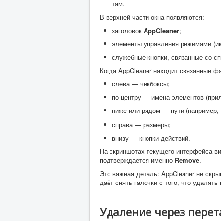
там.
В верхней части окна появляются:
заголовок
AppCleaner
;
элементы управления режимами (ик
служебные кнопки, связанные со сп
Когда AppCleaner находит связанные фа
слева — чекбоксы;
по центру — имена элементов (при
ниже или рядом — пути (например,
справа — размеры;
внизу — кнопки действий.
На скриншотах текущего интерфейса ви
подтверждается именно
Remove
.
Это важная деталь: AppCleaner не скры
даёт снять галочки с того, что удалять 
Удаление через перет