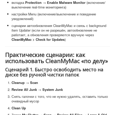
вкладка
Protection
→
Enable Malware Monitor
(включение/
выключение real-time мониторинга)
настройки Menu (включение/выключение и поведение
уведомлений)
сценарии автообновления CleanMyMac и связь с background
item Updater (если он не разрешён, автообновление не
работает, а обновления проверяются вручную через
CleanMyMac > Check for Updates
)
Практические сценарии: как
использовать CleanMyMac «по делу»
Сценарий 1. Быстро освободить место на
диске без ручной чистки папок
Cleanup
→
Scan
Review All Junk
→
System Junk
Снять галочки с того, что не нужно удалять, оставить только
очевидный мусор
Clean Up
Затем
My Clutter
→
Scan
→
Review All Files
→
Large & Old