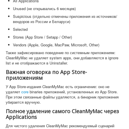
All Applications
Unused (не открывались 6 месяцев)
Suspicious (отдельно отмечены приложения из источников/
вендоров из России и Беларуси)
Selected
Stores (App Store / Setapp / Other)
Vendors (Apple, Google, MacPaw, Microsoft, Other)
Также зафиксировано поведение по системным приложениям:
CleanMyMac не удаляет system apps, они добавляются в ignore
list и не отображаются в Uninstaller.
Важная оговорка по App Store-
приложениям
У App Store-издания CleanMyMac есть ограничение: оно не
удаляет
core
binaries приложений, установленных из App Store.
При этом связанные файлы удаляются, а бинарник приложения
убирается вручную.
Полное удаление самого CleanMyMac через
Applications
Для чистого удаления CleanMyMac рекомендуемый сценарий