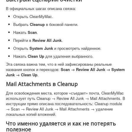
В официальных шагах описана связка:
Открыть CleanMyMac.
Выбрать
Cleanup
в боковой панели.
Нажать
Scan
.
Перейти в
Review All Junk
.
Открыть
System Junk
и просмотреть найденное.
Нажать
Clean Up
для удаления выбранного.
Эта связка важна тем, что в ней зафиксированы реальные
названия кнопок и переходов:
Scan → Review All Junk → System
Junk → Clean Up
.
Mail Attachments в Cleanup
Для освобождения места, которое «съедает» почта, CleanMyMac
использует путь Cleanup → Review All Junk → Mail Attachments. В
инструкции прямо описана последовательность: Cleanup module
→ Scan → Review All Junk → Mail Attachments → удаление
локальных копий вложений.
Что именно удаляется и как не потерять
полезное