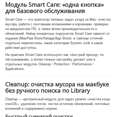
Модуль Smart Care: «одна кнопка»
для базового обслуживания
Smart Care — это агрегатор типовых задач ухода за Mac: очистка
мусора, работа с почтовыми вложениями и корзинами, проверка
на вредоносное ПО, а также блоки производительности и
обновлений. Набор конкретных подпунктов Smart Care зависит от
издания (MacPaw Store/Setapp/App Store): в таблице отличий
отдельно перечислены, какие категории System Junk и какие
действия доступны.
На практике Smart Care используют как «быстрый проход» по
обслуживанию, а более тонкую настройку делают уже в
отдельных модулях Cleanup / Protection / Performance /
Applications.
Cleanup: очистка мусора на макбуке
без ручного поиска по Library
Cleanup — центральный модуль для задач уровня «очистка кэша
macOS», удаление логов, чистка остатков обновлений, почтовых
вложений и содержимого корзин.
Быстрый сценарий очистки