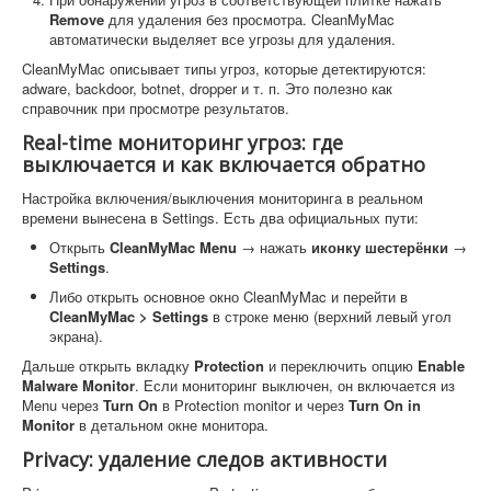
Remove
для удаления без просмотра. CleanMyMac
автоматически выделяет все угрозы для удаления.
CleanMyMac описывает типы угроз, которые детектируются:
adware, backdoor, botnet, dropper и т. п. Это полезно как
справочник при просмотре результатов.
Real-time мониторинг угроз: где
выключается и как включается обратно
Настройка включения/выключения мониторинга в реальном
времени вынесена в Settings. Есть два официальных пути:
Открыть
CleanMyMac Menu
→ нажать
иконку шестерёнки
→
Settings
.
Либо открыть основное окно CleanMyMac и перейти в
CleanMyMac > Settings
в строке меню (верхний левый угол
экрана).
Дальше открыть вкладку
Protection
и переключить опцию
Enable
Malware Monitor
. Если мониторинг выключен, он включается из
Menu через
Turn On
в Protection monitor и через
Turn On in
Monitor
в детальном окне монитора.
Privacy: удаление следов активности