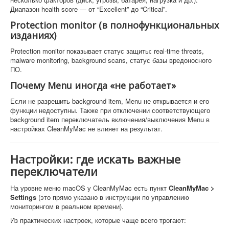
Диапазон health score — от “Excellent” до “Critical”.
Protection monitor (в полнофункциональных
изданиях)
Protection monitor показывает статус защиты: real-time threats,
malware monitoring, background scans, статус базы вредоносного
ПО.
Почему Menu иногда «не работает»
Если не разрешить background item, Menu не открывается и его
функции недоступны. Также при отключении соответствующего
background item переключатель включения/выключения Menu в
настройках CleanMyMac не влияет на результат.
Настройки: где искать важные
переключатели
На уровне меню macOS у CleanMyMac есть пункт
CleanMyMac >
Settings
(это прямо указано в инструкции по управлению
мониторингом в реальном времени).
Из практических настроек, которые чаще всего трогают: