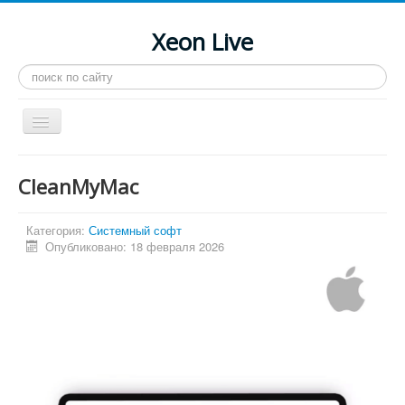
Xeon Live
Искать...
Toggle
Navigation
Главная
CleanMyMac
LGA 2011-3
LGA 2011
Категория:
Системный софт
Опубликовано: 18 февраля 2026
Процессоры
Инструкции
Рейтинги
Конференция
Системные программы