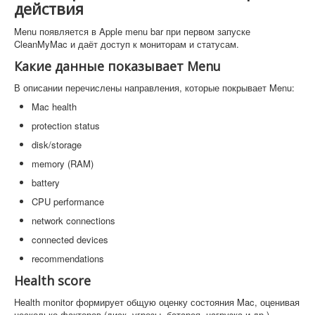
действия
Menu появляется в Apple menu bar при первом запуске
CleanMyMac и даёт доступ к мониторам и статусам.
Какие данные показывает Menu
В описании перечислены направления, которые покрывает Menu:
Mac health
protection status
disk/storage
memory (RAM)
battery
CPU performance
network connections
connected devices
recommendations
Health score
Health monitor формирует общую оценку состояния Mac, оценивая
несколько факторов (диск, угрозы, батарея, нагрузка и др.).