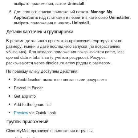
выбрать приложения, затем
Uninstall
.
Для полного списка приложений нажать
Manage My
Applications
над плитками и перейти в категорию
Uninstaller
,
выбрать приложения и нажать
Uninstall
.
Детали карточек и группировка
В режиме детального просмотра приложения сортируются по
размеру, имени и дате последнего запуска (по возрастанию/
убыванию). Для каждого приложения показываются name, last
opened date и total size (с учётом ресурсов). Ресурсы
раскрываются через disclosure arrow рядом с размером.
По правому клику доступны действия:
Select/deselect вместе со связанными ресурсами
Reveal in Finder
Get app info
Add to the ignore list
Preview
via Quick Look
Группы приложений
CleanMyMac организует приложения в группы: