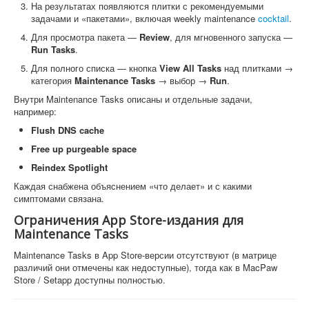
На результатах появляются плитки с рекомендуемыми
задачами и «пакетами», включая weekly maintenance
cocktail
.
Для просмотра пакета —
Review
, для мгновенного запуска —
Run Tasks
.
Для полного списка — кнопка
View All Tasks
над плитками →
категория
Maintenance Tasks
→ выбор →
Run
.
Внутри Maintenance Tasks описаны и отдельные задачи,
например:
Flush DNS cache
Free up purgeable space
Reindex Spotlight
Каждая снабжена объяснением «что делает» и с какими
симптомами связана.
Ограничения App Store-издания для
Maintenance Tasks
Maintenance Tasks в App Store-версии отсутствуют (в матрице
различий они отмечены как недоступные), тогда как в MacPaw
Store / Setapp доступны полностью.