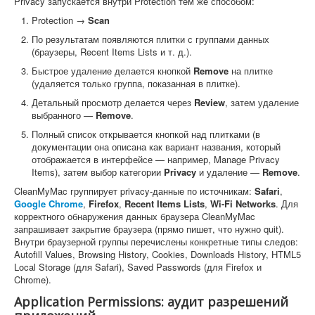
Privacy запускается внутри Protection тем же способом:
Protection →
Scan
По результатам появляются плитки с группами данных
(браузеры, Recent Items Lists и т. д.).
Быстрое удаление делается кнопкой
Remove
на плитке
(удаляется только группа, показанная в плитке).
Детальный просмотр делается через
Review
, затем удаление
выбранного —
Remove
.
Полный список открывается кнопкой над плитками (в
документации она описана как вариант названия, который
отображается в интерфейсе — например, Manage Privacy
Items), затем выбор категории
Privacy
и удаление —
Remove
.
CleanMyMac группирует privacy-данные по источникам:
Safari
,
Google Chrome
,
Firefox
,
Recent Items Lists
,
Wi-Fi Networks
. Для
корректного обнаружения данных браузера CleanMyMac
запрашивает закрытие браузера (прямо пишет, что нужно quit).
Внутри браузерной группы перечислены конкретные типы следов:
Autofill Values, Browsing History, Cookies, Downloads History, HTML5
Local Storage (для Safari), Saved Passwords (для Firefox и
Chrome).
Application Permissions: аудит разрешений