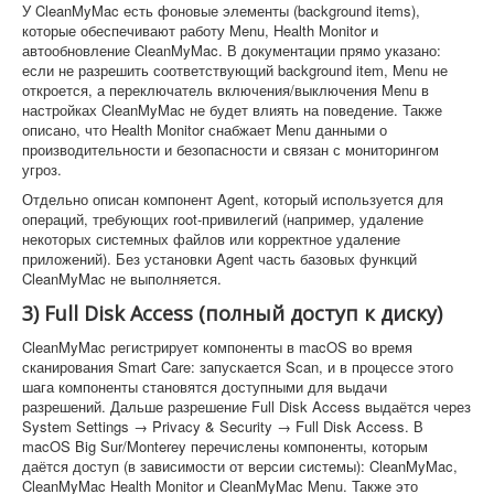
У CleanMyMac есть фоновые элементы (background items),
которые обеспечивают работу Menu, Health Monitor и
автообновление CleanMyMac. В документации прямо указано:
если не разрешить соответствующий background item, Menu не
откроется, а переключатель включения/выключения Menu в
настройках CleanMyMac не будет влиять на поведение. Также
описано, что Health Monitor снабжает Menu данными о
производительности и безопасности и связан с мониторингом
угроз.
Отдельно описан компонент Agent, который используется для
операций, требующих root-привилегий (например, удаление
некоторых системных файлов или корректное удаление
приложений). Без установки Agent часть базовых функций
CleanMyMac не выполняется.
3) Full Disk Access (полный доступ к диску)
CleanMyMac регистрирует компоненты в macOS во время
сканирования Smart Care: запускается Scan, и в процессе этого
шага компоненты становятся доступными для выдачи
разрешений. Дальше разрешение Full Disk Access выдаётся через
System Settings → Privacy & Security → Full Disk Access. В
macOS Big Sur/Monterey перечислены компоненты, которым
даётся доступ (в зависимости от версии системы): CleanMyMac,
CleanMyMac Health Monitor и CleanMyMac Menu. Также это