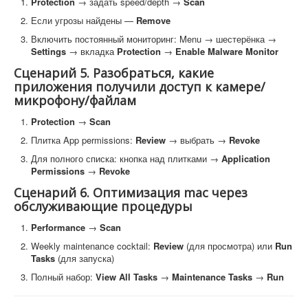
Protection
→ задать speed/depth →
Scan
Если угрозы найдены —
Remove
Включить постоянный мониторинг: Menu → шестерёнка →
Settings
→ вкладка
Protection
→
Enable Malware Monitor
Сценарий 5. Разобраться, какие
приложения получили доступ к камере/
микрофону/файлам
Protection
→
Scan
Плитка App permissions:
Review
→ выбрать →
Revoke
Для полного списка: кнопка над плитками →
Application
Permissions
→
Revoke
Сценарий 6. Оптимизация mac через
обслуживающие процедуры
Performance
→
Scan
Weekly maintenance cocktail:
Review
(для просмотра) или
Run
Tasks
(для запуска)
Полный набор:
View All Tasks
→
Maintenance Tasks
→
Run