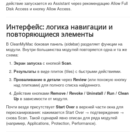
действие запускается из Assistant через рекомендацию Allow Full
Disk Access и кнопку Allow Access.
Интерфейс: логика навигации и
повторяющиеся элементы
В CleanMyMac боковая панель (sidebar) разделяет функции на
модули. Внутри большинства модулей повторяется одна и та же
схема:
Экран запуска
с кнопкой
Scan
.
Результаты
в виде плиток (tiles) с быстрыми действиями.
Проваливание в детали
через
Review
(или похожую кнопку
над плитками) для полного списка найденного.
Действие кнопками
Remove / Revoke / Uninstall / Run / Clean
Up
в зависимости от модуля.
Почти везде присутствует
Start Over
в верхней части окна для
пересканирования: нажимается Start Over → подтверждение →
снова Scan. Такой сценарий явно описан для ряда модулей
(например, Applications, Protection, Performance).