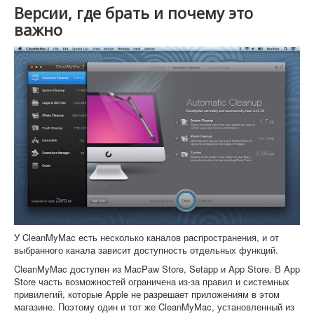
Версии, где брать и почему это
важно
У CleanMyMac есть несколько каналов распространения, и от
выбранного канала зависит доступность отдельных функций.
CleanMyMac доступен из MacPaw Store, Setapp и App Store. В App
Store часть возможностей ограничена из-за правил и системных
привилегий, которые Apple не разрешает приложениям в этом
магазине. Поэтому один и тот же CleanMyMac, установленный из