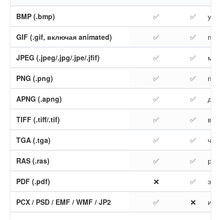
BMP (.bmp)
✅
✅
уни
GIF (.gif, включая animated)
✅
✅
под
JPEG (.jpeg/.jpg/.jpe/.jfif)
✅
✅
мож
PNG (.png)
✅
✅
плю
APNG (.apng)
✅
✅
для
TIFF (.tiff/.tif)
✅
✅
выб
TGA (.tga)
✅
✅
час
RAS (.ras)
✅
✅
ред
PDF (.pdf)
❌
✅
экс
PCX / PSD / EMF / WMF / JP2
✅
❌
имп