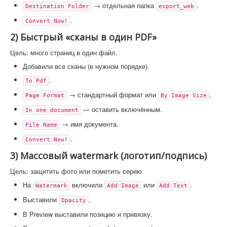
→ отдельная папка
.
Destination Folder
export_web
.
Convert Now!
2) Быстрый «сканы в один PDF»
Цель: много страниц в один файл.
Добавили все сканы (в нужном порядке).
.
To Pdf
→ стандартный формат или
.
Page Format
By Image Size
— оставить включённым.
In one document
→ имя документа.
File Name
.
Convert Now!
3) Массовый watermark (логотип/подпись)
Цель: защитить фото или пометить серию.
На
включили
или
.
Watermark
Add Image
Add Text
Выставили
.
Opacity
В Preview выставили позицию и привязку.