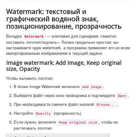
Watermark: текстовый и
графический водяной знак,
позиционирование, прозрачность
Вкладка
— ключевая для сценариев «пакетно
Watermark
поставить логотип/подпись». Логика предельно простая: вы
настраиваете один watermark, а программа применяет его ко всем
импортированным изображениям в текущей задаче.
Image watermark: Add Image, Keep original
size, Opacity
Чтобы наложить логотип:
В блоке Image Watermark включите
.
Add Image
Выберите файл через окно проводника и подтвердите
.
Open
При необходимости смените файл кнопкой
.
Browse...
Настройте
(прозрачность).
Opacity
Если нужно, включите
, чтобы не
Keep original size
растягивать логотип.