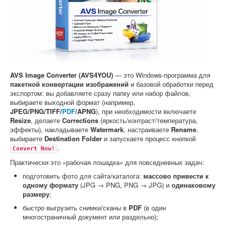
Софт
AVS Image Converter (AVS4YOU)
— это Windows-программа для
пакетной конвертации изображений
и базовой обработки перед
экспортом: вы добавляете сразу папку или набор файлов,
выбираете выходной формат (например,
JPEG/PNG/TIFF/
PDF
/APNG
), при необходимости включаете
Resize
, делаете
Corrections
(яркость/контраст/температура,
эффекты), накладываете
Watermark
, настраиваете
Rename
,
выбираете
Destination Folder
и запускаете процесс кнопкой
.
Convert Now!
Практически это «рабочая лошадка» для повседневных задач:
подготовить фото для сайта/каталога:
массово привести к
одному формату
(JPG → PNG, PNG → JPG) и
одинаковому
размеру
;
быстро выгрузить снимки/сканы в
PDF
(в один
многостраничный документ или раздельно);