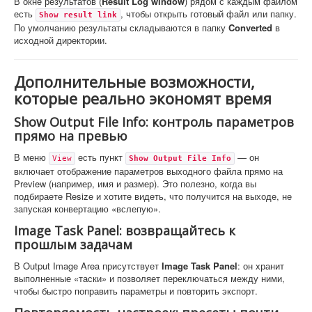
В окне результатов (
Result Log window
) рядом с каждым файлом
есть
, чтобы открыть готовый файл или папку.
Show result link
По умолчанию результаты складываются в папку
Converted
в
исходной директории.
Дополнительные возможности,
которые реально экономят время
Show Output File Info: контроль параметров
прямо на превью
В меню
есть пункт
— он
View
Show Output File Info
включает отображение параметров выходного файла прямо на
Preview (например, имя и размер). Это полезно, когда вы
подбираете Resize и хотите видеть, что получится на выходе, не
запуская конвертацию «вслепую».
Image Task Panel: возвращайтесь к
прошлым задачам
В Output Image Area присутствует
Image Task Panel
: он хранит
выполненные «таски» и позволяет переключаться между ними,
чтобы быстро поправить параметры и повторить экспорт.