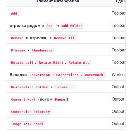
Элемент интерфейса
Где на
Toolbar / 
Add
стрелка рядом с
→
Toolbar
Add
Add Folder
и стрелка →
Toolbar / 
Remove
Remove All
/
Toolbar /
Preview
thumbnails
,
,
Toolbar / 
Rotate Left
Rotate Right
Rotate All
Вкладки
Working A
Conversion / Corrections / Watermark
+
Output Im
Destination Folder
Browse...
(потом
)
Output Im
Convert Now!
Pause
Output Im
Conversion Priority
Output Im
Image Task Panel