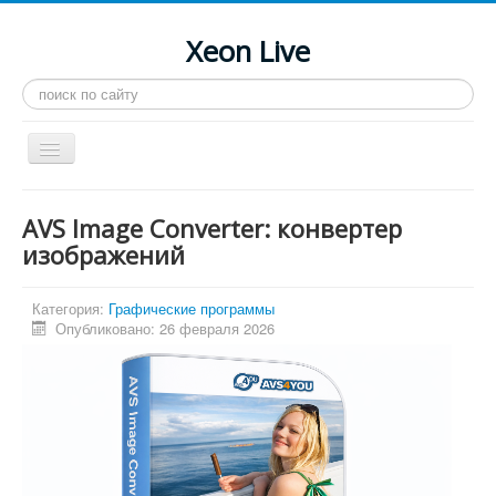
Xeon Live
Искать...
Toggle
Navigation
Главная
AVS Image Converter: конвертер
LGA 2011-3
изображений
LGA 2011
Категория:
Графические программы
Процессоры
Опубликовано: 26 февраля 2026
Инструкции
Рейтинги
Конференция
Системные программы