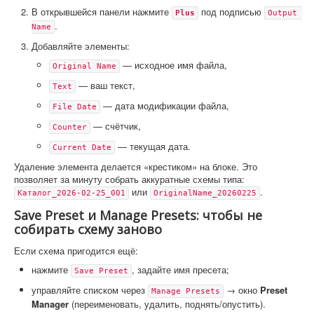
В открывшейся панели нажмите
под подписью
Plus
Output 
.
Name
Добавляйте элементы:
— исходное имя файла,
Original Name
— ваш текст,
Text
— дата модификации файла,
File Date
— счётчик,
Counter
— текущая дата.
Current Date
Удаление элемента делается «крестиком» на блоке. Это
позволяет за минуту собрать аккуратные схемы типа:
или
.
Каталог_2026-02-25_001
OriginalName_20260225
Save Preset и Manage Presets: чтобы не
собирать схему заново
Если схема пригодится ещё:
нажмите
, задайте имя пресета;
Save Preset
управляйте списком через
→ окно
Preset
Manage Presets
Manager
(переименовать, удалить, поднять/опустить).