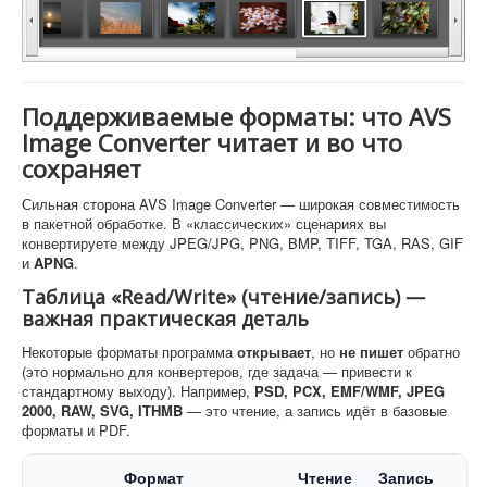
Поддерживаемые форматы: что AVS
Image Converter читает и во что
сохраняет
Сильная сторона AVS Image Converter — широкая совместимость
в пакетной обработке. В «классических» сценариях вы
конвертируете между JPEG/JPG, PNG, BMP, TIFF, TGA, RAS, GIF
и
APNG
.
Таблица «Read/Write» (чтение/запись) —
важная практическая деталь
Некоторые форматы программа
открывает
, но
не пишет
обратно
(это нормально для конвертеров, где задача — привести к
стандартному выходу). Например,
PSD, PCX, EMF/WMF, JPEG
2000, RAW, SVG, ITHMB
— это чтение, а запись идёт в базовые
форматы и PDF.
Формат
Чтение
Запись