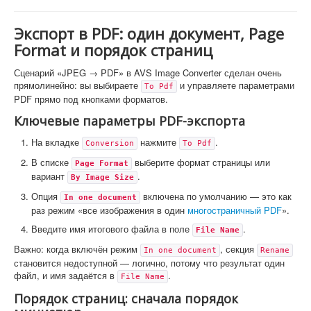
Экспорт в PDF: один документ, Page
Format и порядок страниц
Сценарий «JPEG → PDF» в AVS Image Converter сделан очень
прямолинейно: вы выбираете
и управляете параметрами
To Pdf
PDF прямо под кнопками форматов.
Ключевые параметры PDF-экспорта
На вкладке
нажмите
.
Conversion
To Pdf
В списке
выберите формат страницы или
Page Format
вариант
.
By Image Size
Опция
включена по умолчанию — это как
In one document
раз режим «все изображения в один
многостраничный PDF
».
Введите имя итогового файла в поле
.
File Name
Важно: когда включён режим
, секция
In one document
Rename
становится недоступной — логично, потому что результат один
файл, и имя задаётся в
.
File Name
Порядок страниц: сначала порядок