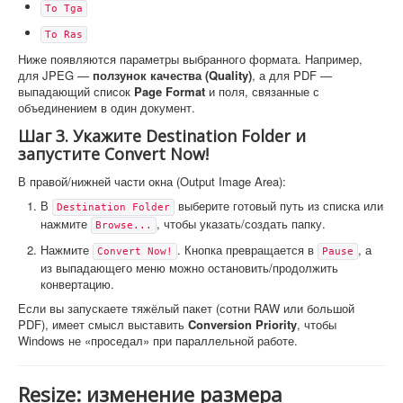
To Tga
To Ras
Ниже появляются параметры выбранного формата. Например,
для JPEG —
ползунок качества (Quality)
, а для PDF —
выпадающий список
Page Format
и поля, связанные с
объединением в один документ.
Шаг 3. Укажите Destination Folder и
запустите Convert Now!
В правой/нижней части окна (Output Image Area):
В
выберите готовый путь из списка или
Destination Folder
нажмите
, чтобы указать/создать папку.
Browse...
Нажмите
. Кнопка превращается в
, а
Convert Now!
Pause
из выпадающего меню можно остановить/продолжить
конвертацию.
Если вы запускаете тяжёлый пакет (сотни RAW или большой
PDF), имеет смысл выставить
Conversion Priority
, чтобы
Windows не «проседал» при параллельной работе.
Resize: изменение размера