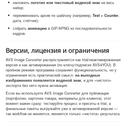
наложить
логотип или текстовый водяной знак
на весь
набор;
переименовать архив по шаблону (например,
Text + Counter
,
дата, счётчик);
собрать
анимацию
в GIF/APNG из последовательности
кадров.
Версии, лицензия и ограничения
AVS Image Converter распространяется как trial/неактивированная
версия и как активированная (по ключу/подписке AVS4YOU). В
пробном режиме программа сохраняет функциональность, но у
ограничения есть практический смысл:
на выходных
изображениях появляется водяной знак
, и для «чистого»
экспорта без него нужна активация.
Если вы используете AVS Image Converter для публикации
(портфолио, карточки товара, материалы для клиента), этот
момент важен сразу: тестируйте процесс и пресеты в trial, а
финальные пакеты выгружайте уже в активированной версии —
так workflow не меняется, меняется только «чистота» результата.