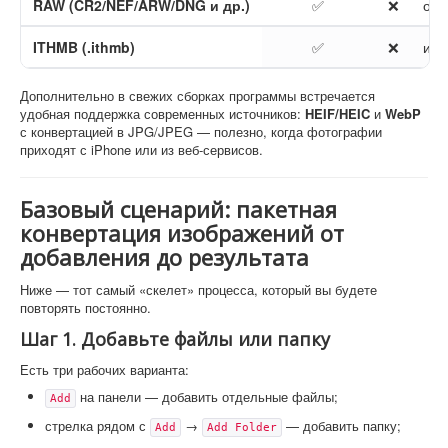
RAW (CR2/NEF/ARW/DNG и др.)
✅
❌
отк
ITHMB (.ithmb)
✅
❌
имп
Дополнительно в свежих сборках программы встречается
удобная поддержка современных источников:
HEIF/HEIC
и
WebP
с конвертацией в JPG/JPEG — полезно, когда фотографии
приходят с iPhone или из веб-сервисов.
Базовый сценарий: пакетная
конвертация изображений от
добавления до результата
Ниже — тот самый «скелет» процесса, который вы будете
повторять постоянно.
Шаг 1. Добавьте файлы или папку
Есть три рабочих варианта:
на панели — добавить отдельные файлы;
Add
стрелка рядом с
→
— добавить папку;
Add
Add Folder