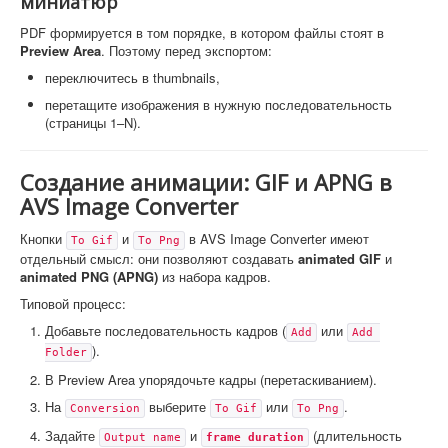
миниатюр
PDF формируется в том порядке, в котором файлы стоят в
Preview Area
. Поэтому перед экспортом:
переключитесь в thumbnails,
перетащите изображения в нужную последовательность
(страницы 1–N).
Создание анимации: GIF и APNG в
AVS Image Converter
Кнопки
и
в AVS Image Converter имеют
To Gif
To Png
отдельный смысл: они позволяют создавать
animated GIF
и
animated PNG (APNG)
из набора кадров.
Типовой процесс:
Добавьте последовательность кадров (
или
Add
Add 
).
Folder
В Preview Area упорядочьте кадры (перетаскиванием).
На
выберите
или
.
Conversion
To Gif
To Png
Задайте
и
(длительность
Output name
frame duration