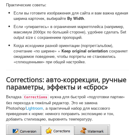
Практические советы:
Если вы готовите изображения для сайта и вам важна единая
ширина карточек, выбирайте
By Width
.
Если «упираетесь» в ограничения маркетплейса (например,
максимум 2000px по большей стороне), удобнее сделать Set
output size с сохранением пропорций.
Когда исходники разной ориентации (портрет/альбом),
сочетание «по ширине» +
Keep original orientation
сохраняет
ожидаемое поведение, чтобы портреты не становились
«сплющенными» при общей настройке.
Corrections: авто-коррекции, ручные
параметры, эффекты и «сброс»
Вкладка
нужна для быстрой «подготовки партии»
Corrections
без перехода в тяжёлый редактор. Это не замена
Photoshop/
Lightroom
, а практичный набор для массового
приведения к норме: немного поправить экспозицию и тон,
добавить стилизацию, выровнять температуру.