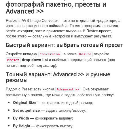
фотографий пакетно, пресеты и
Advanced >>
Resize в AVS Image Converter — это не отдельный «редактор», а
часть конвертационного пайплайна. То есть программа сначала
берёт исходник, затем применяет выбранный Resize-пресет,
после этого — остальные настройки и выгружает результат.
Быстрый вариант: выбрать готовый пресет
Откройте вкладку
, в блоке
откройте
Conversion
Resize
drop-down list
и выберите подходящий вариант (под
Preset
печать, под веб, под аватар).
Точный вариант: Advanced >> и ручные
режимы
Рядом с Preset есть кнопка
. Она открывает
Advanced >>
расширенную панель, где можно задать собственную логику:
Original Size
— сохранить исходный размер;
Set output size
— задать ширину/высоту;
By Width
— фиксировать ширину;
By Height
— фиксировать высоту.