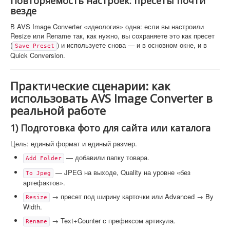
Повторяемость настроек: пресеты почти
везде
В AVS Image Converter «идеология» одна: если вы настроили
Resize или Rename так, как нужно, вы сохраняете это как пресет
(
) и используете снова — и в основном окне, и в
Save Preset
Quick Conversion.
Практические сценарии: как
использовать AVS Image Converter в
реальной работе
1) Подготовка фото для сайта или каталога
Цель: единый формат и единый размер.
— добавили папку товара.
Add Folder
— JPEG на выходе, Quality на уровне «без
To Jpeg
артефактов».
→ пресет под ширину карточки или Advanced → By
Resize
Width.
→ Text+Counter с префиксом артикула.
Rename