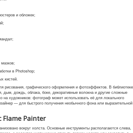
остеров и обложек;
й;
мандал;
 мазков;
ботки в Photoshop;
х кистей.
 для рисования, графического оформления и фотоэффектов. В библиотеке
, дым, дождь, облака, боке, декоративные волокна и другие сложные
о на художников: фотограф может использовать её для локального
изайнер — для быстрого получения необычного фона или выразительной
 Flame Painter
ганизовано вокруг холста. Основные инструменты располагаются слева,