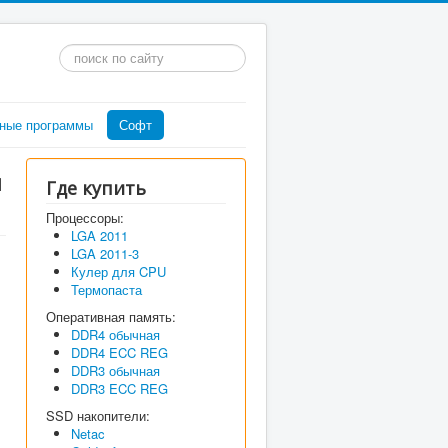
Искать...
ные программы
Софт
и
Где купить
Процессоры:
LGA 2011
LGA 2011-3
Кулер для CPU
Термопаста
Оперативная память:
DDR4 обычная
DDR4 ECC REG
DDR3 обычная
DDR3 ECC REG
SSD накопители:
Netac