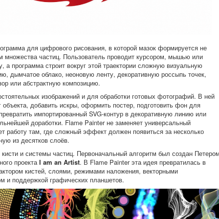
рограмма для цифрового рисования, в которой мазок формируется не
м множества частиц. Пользователь проводит курсором, мышью или
у, а программа строит вокруг этой траектории сложную визуальную
ю, дымчатое облако, неоновую ленту, декоративную россыпь точек,
зор или абстрактную композицию.
стоятельных изображений и для обработки готовых фотографий. В ней
 объекта, добавить искры, оформить постер, подготовить фон для
 превратить импортированный SVG-контур в декоративную линию или
льнейшей доработки. Flame Painter не заменяет универсальный
ет работу там, где сложный эффект должен появиться за несколько
ную из десятков слоёв.
кисти и системы частиц. Первоначальный алгоритм был создан Петеро
ного проекта
I am an Artist
. В Flame Painter эта идея превратилась в
актором кистей, слоями, режимами наложения, векторными
ом и поддержкой графических планшетов.