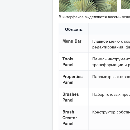
В интерфейсе выделяются восемь осно
Область
Menu Bar
Главное меню с ком
редактирования, ф
Tools
Панель инструменто
Panel
трансформации и р
Properties
Параметры активно
Panel
Brushes
Набор готовых пре
Panel
Brush
Конструктор собст
Creator
Panel