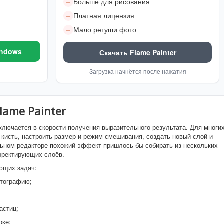
Больше для рисования
–
Платная лицензия
–
Мало ретуши фото
–
indows
Скачать Flame Painter
Загрузка начнётся после нажатия
lame Painter
ключается в скорости получения выразительного результата. Для многи
кисть, настроить размер и режим смешивания, создать новый слой и
льном редакторе похожий эффект пришлось бы собирать из нескольких
орректирующих слоёв.
ющих задач:
отографию;
астиц;
оке;