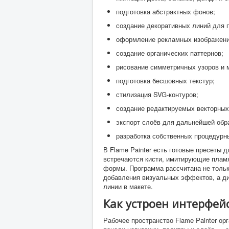
подготовка абстрактных фонов;
создание декоративных линий для п
оформление рекламных изображени
создание органических паттернов;
рисование симметричных узоров и 
подготовка бесшовных текстур;
стилизация SVG-контуров;
создание редактируемых векторных
экспорт слоёв для дальнейшей обра
разработка собственных процедурны
В Flame Painter есть готовые пресеты
встречаются кисти, имитирующие пламя
формы. Программа рассчитана не тольк
добавления визуальных эффектов, а д
линии в макете.
Как устроен интерфейс
Рабочее пространство Flame Painter ор