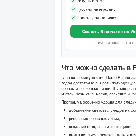
Ретушь фото
✓
Русский интерфейс
✓
Просто для новичков
✓
Скачать бесплатно на W
Лучшая альтернатива
Что можно сделать в F
Главное преимущество Flame Painter за
задач достаточно выбрать подходящую 
провести несколько линий. В универса
кистей, размытия, масок, свечения и к
Программа особенно удобна для следу
добавление световых следов на ф
рисование неоновых линий;
создание огня, искр и светящихся ч
имитация дыма, облаков, дождя и б