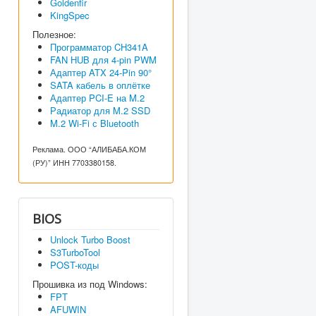
Goldenfir
KingSpec
Полезное:
Программатор CH341A
FAN HUB для 4-pin PWM
Адаптер ATX 24-Pin 90°
SATA кабель в оплётке
Адаптер PCI-E на M.2
Радиатор для M.2 SSD
M.2 Wi-Fi с Bluetooth
Реклама. ООО “АЛИБАБА.КОМ
(РУ)” ИНН 7703380158.
BIOS
Unlock Turbo Boost
S3TurboTool
POST-коды
Прошивка из под Windows:
FPT
AFUWIN