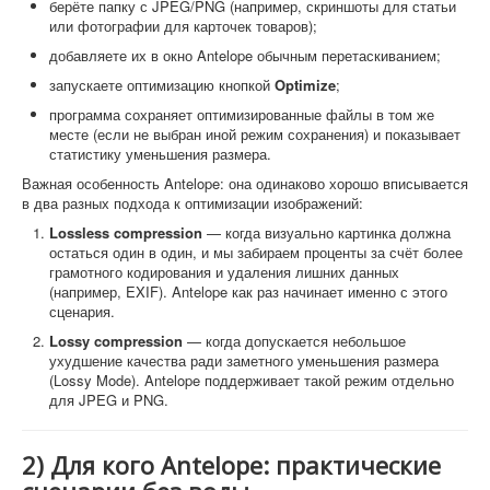
берёте папку с JPEG/PNG (например, скриншоты для статьи
или фотографии для карточек товаров);
добавляете их в окно Antelope обычным перетаскиванием;
запускаете оптимизацию кнопкой
Optimize
;
программа сохраняет оптимизированные файлы в том же
месте (если не выбран иной режим сохранения) и показывает
статистику уменьшения размера.
Важная особенность Antelope: она одинаково хорошо вписывается
в два разных подхода к оптимизации изображений:
Lossless compression
— когда визуально картинка должна
остаться один в один, и мы забираем проценты за счёт более
грамотного кодирования и удаления лишних данных
(например, EXIF). Antelope как раз начинает именно с этого
сценария.
Lossy compression
— когда допускается небольшое
ухудшение качества ради заметного уменьшения размера
(Lossy Mode). Antelope поддерживает такой режим отдельно
для JPEG и PNG.
2) Для кого Antelope: практические