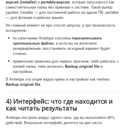
версия (installer)
и
portable-версия
, которая запускается как
самостоятельная папка без привязки к системе. Такой выбор
удобен: installer — для постоянной работы на одном ПК, portable
— для флешки и рабочих машин.
Но главный момент не про способ запуска, а про безопасность
исходников:
по умолчанию Antelope способна
перезаписывать
оригинальные файлы
, и если вы не включили
резервирование, восстановить исходный вариант будет
сложно;
правильная привычка для первых прогонов: либо работать с
копией папки, либо включить
Backup original file
в
настройках.
В Antelope эта опция видна прямо в настройках как чекбокс
Backup original file
.
4) Интерфейс: что где находится и
как читать результаты
Antelope построен вокруг одного окна, где вы выполняете 90%
действий. Визуально интерфейс делится на две части: