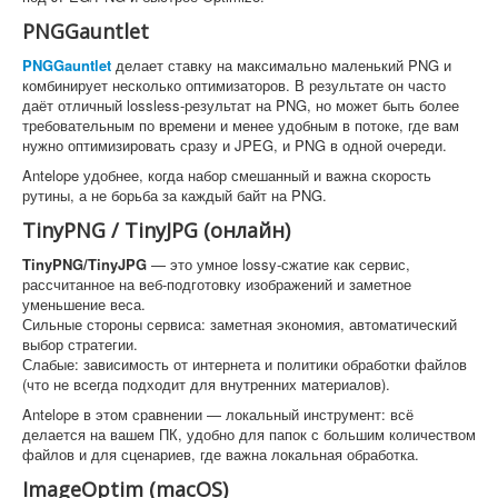
PNGGauntlet
PNGGauntlet
делает ставку на максимально маленький PNG и
комбинирует несколько оптимизаторов. В результате он часто
даёт отличный lossless-результат на PNG, но может быть более
требовательным по времени и менее удобным в потоке, где вам
нужно оптимизировать сразу и JPEG, и PNG в одной очереди.
Antelope удобнее, когда набор смешанный и важна скорость
рутины, а не борьба за каждый байт на PNG.
TinyPNG / TinyJPG (онлайн)
TinyPNG/TinyJPG
— это умное lossy-сжатие как сервис,
рассчитанное на веб-подготовку изображений и заметное
уменьшение веса.
Сильные стороны сервиса: заметная экономия, автоматический
выбор стратегии.
Слабые: зависимость от интернета и политики обработки файлов
(что не всегда подходит для внутренних материалов).
Antelope в этом сравнении — локальный инструмент: всё
делается на вашем ПК, удобно для папок с большим количеством
файлов и для сценариев, где важна локальная обработка.
ImageOptim (macOS)