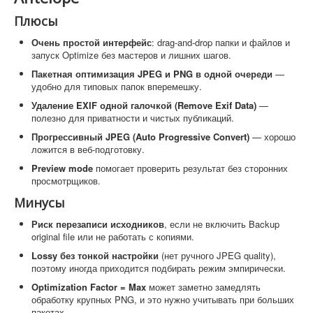
Плюсы
Очень простой интерфейс
: drag-and-drop папки и файлов и
запуск Optimize без мастеров и лишних шагов.
Пакетная оптимизация JPEG и PNG в одной очереди
—
удобно для типовых папок вперемешку.
Удаление EXIF одной галочкой (Remove Exif Data)
—
полезно для приватности и чистых публикаций.
Прогрессивный JPEG (Auto Progressive Convert)
— хорошо
ложится в веб-подготовку.
Preview mode
помогает проверить результат без сторонних
просмотрщиков.
Минусы
Риск перезаписи исходников
, если не включить Backup
original file или не работать с копиями.
Lossy без тонкой настройки
(нет ручного JPEG quality),
поэтому иногда приходится подбирать режим эмпирически.
Optimization Factor = Max
может заметно замедлять
обработку крупных PNG, и это нужно учитывать при больших
пакетах.