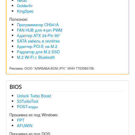
Netac
Goldenfir
KingSpec
Полезное:
Программатор CH341A
FAN HUB для 4-pin PWM
Адаптер ATX 24-Pin 90°
SATA кабель в оплётке
Адаптер PCI-E на M.2
Радиатор для M.2 SSD
M.2 Wi-Fi с Bluetooth
Реклама. ООО “АЛИБАБА.КОМ (РУ)” ИНН 7703380158.
BIOS
Unlock Turbo Boost
S3TurboTool
POST-коды
Прошивка из под Windows:
FPT
AFUWIN
Прошивка из под DOS: