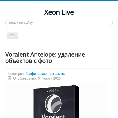
Xeon Live
Искать...
Toggle
Navigation
Главная
Voralent Antelope: удаление
LGA 2011-3
объектов с фото
LGA 2011
Категория:
Графические программы
Процессоры
Опубликовано: 04 марта 2026
Инструкции
Рейтинги
Конференция
Системные программы