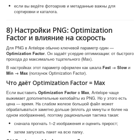
если вы ведёте фотоархив и метаданные важны для
сортировки и каталога.
8) Настройки PNG: Optimization
Factor и влияние на скорость
Для PNG в Antelope обычно ключевой параметр один —
Optimization Factor
. Он задаёт усердие оптимизации: от быстрого
прохода до максимально тщательного (Max).
В настройках этот параметр оформлен как шкала
Fast → Slow
и
Min → Max
(ползунок Optimization Factor).
Что даёт Optimization Factor = Max
Если выставить
Optimization Factor
в
Max
, Antelope чаще
выжимает дополнительные килобайты из PNG. Но у этого есть
цена — время. На слабом железе большой файл может
обрабатываться заметно дольше (вплоть до минуты и более на
одном изображении), поэтому рациональная тактика такая:
сначала прогнать 1–2 изображения и оценить прирост;
затем запускать пакет на всю папку.