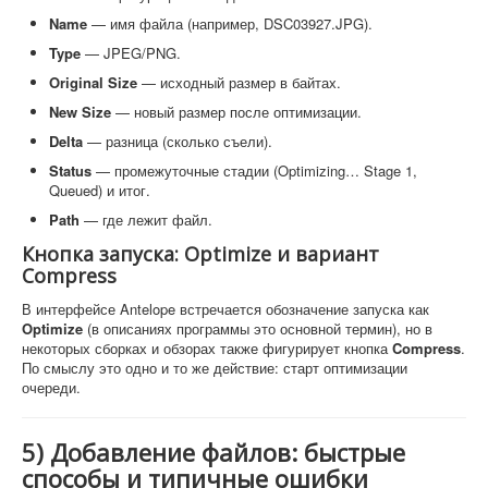
Name
— имя файла (например, DSC03927.JPG).
Type
— JPEG/PNG.
Original Size
— исходный размер в байтах.
New Size
— новый размер после оптимизации.
Delta
— разница (сколько съели).
Status
— промежуточные стадии (Optimizing… Stage 1,
Queued) и итог.
Path
— где лежит файл.
Кнопка запуска: Optimize и вариант
Compress
В интерфейсе Antelope встречается обозначение запуска как
Optimize
(в описаниях программы это основной термин), но в
некоторых сборках и обзорах также фигурирует кнопка
Compress
.
По смыслу это одно и то же действие: старт оптимизации
очереди.
5) Добавление файлов: быстрые
способы и типичные ошибки