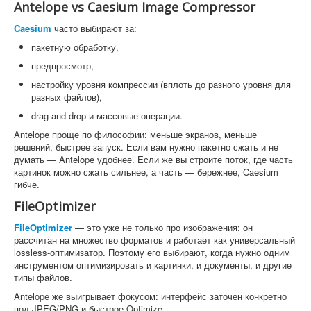
Antelope vs Caesium Image Compressor
Caesium
часто выбирают за:
пакетную обработку,
предпросмотр,
настройку уровня компрессии (вплоть до разного уровня для
разных файлов),
drag-and-drop и массовые операции.
Antelope проще по философии: меньше экранов, меньше
решений, быстрее запуск. Если вам нужно пакетно сжать и не
думать — Antelope удобнее. Если же вы строите поток, где часть
картинок можно сжать сильнее, а часть — бережнее, Caesium
гибче.
FileOptimizer
FileOptimizer
— это уже не только про изображения: он
рассчитан на множество форматов и работает как универсальный
lossless-оптимизатор. Поэтому его выбирают, когда нужно одним
инструментом оптимизировать и картинки, и документы, и другие
типы файлов.
Antelope же выигрывает фокусом: интерфейс заточен конкретно
под JPEG/PNG и быстрое Optimize.