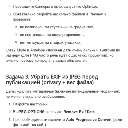
Перетащите баннеры в окно, запустите Optimize.
Обязательно откройте несколько файлов в Preview и
проверьте:
не появились ли ступеньки на градиентах,
не пострадала ли полупрозрачность,
нет ли шумов на гладких участках.
Lossy Mode в Antelope способен дать очень сильный выигрыш по
размеру (для PNG часто речь идёт о десятках процентов), но
именно поэтому контроль глазами обязателен.
Задача 3. Убрать EXIF из JPEG перед
публикацией (privacy + вес файла)
Цель: удалить метаданные (включая потенциальные геоданные),
не меняя визуально изображение.
Откройте настройки.
В
JPEG OPTIONS
включите
Remove Exif Data
.
При необходимости включите
Auto Progressive Convert
(если
фото идёт на сайт).