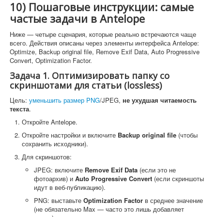
10) Пошаговые инструкции: самые
частые задачи в Antelope
Ниже — четыре сценария, которые реально встречаются чаще
всего. Действия описаны через элементы интерфейса Antelope:
Optimize, Backup original file, Remove Exif Data, Auto Progressive
Convert, Optimization Factor.
Задача 1. Оптимизировать папку со
скриншотами для статьи (lossless)
Цель:
уменьшить размер PNG
/JPEG,
не ухудшая читаемость
текста
.
Откройте Antelope.
Откройте настройки и включите
Backup original file
(чтобы
сохранить исходники).
Для скриншотов:
JPEG: включите
Remove Exif Data
(если это не
фотоархив) и
Auto Progressive Convert
(если скриншоты
идут в веб-публикацию).
PNG: выставьте
Optimization Factor
в среднее значение
(не обязательно Max — часто это лишь добавляет