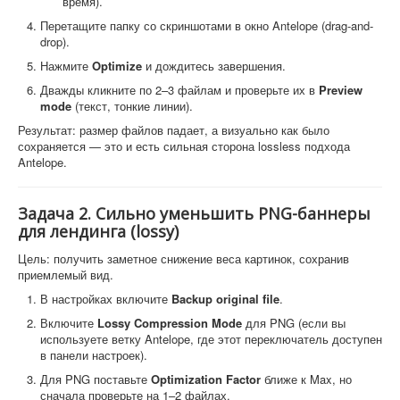
время).
Перетащите папку со скриншотами в окно Antelope (drag-and-
drop).
Нажмите
Optimize
и дождитесь завершения.
Дважды кликните по 2–3 файлам и проверьте их в
Preview
mode
(текст, тонкие линии).
Результат: размер файлов падает, а визуально как было
сохраняется — это и есть сильная сторона lossless подхода
Antelope.
Задача 2. Сильно уменьшить PNG-баннеры
для лендинга (lossy)
Цель: получить заметное снижение веса картинок, сохранив
приемлемый вид.
В настройках включите
Backup original file
.
Включите
Lossy Compression Mode
для PNG (если вы
используете ветку Antelope, где этот переключатель доступен
в панели настроек).
Для PNG поставьте
Optimization Factor
ближе к Max, но
сначала проверьте на 1–2 файлах.