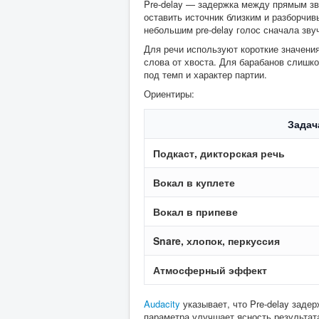
Pre-delay — задержка между прямым зв
оставить источник близким и разборчивы
небольшим pre-delay голос сначала звуч
Для речи используют короткие значения.
слова от хвоста. Для барабанов слишк
под темп и характер партии.
Ориентиры:
Задач
Подкаст, дикторская речь
Вокал в куплете
Вокал в припеве
Snare, хлопок, перкуссия
Атмосферный эффект
Audacity
указывает, что Pre-delay задер
параметра улучшает ясность результата