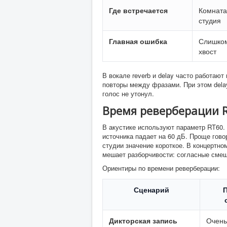
Где встречается
Комната,
студия
Главная ошибка
Слишко
хвост
В вокале reverb и delay часто работают
повторы между фразами. При этом dela
голос не утонул.
Время реверберации 
В акустике используют параметр RT60. 
источника падает на 60 дБ. Проще гово
студии значение короткое. В концертн
мешает разборчивости: согласные смеш
Ориентиры по времени реверберации:
Сценарий
Дикторская запись
Очень