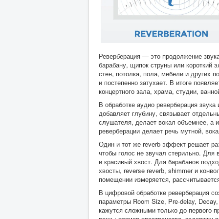
Реверберация — это продолжение звука 
барабану, щипок струны или короткий э
стен, потолка, пола, мебели и других 
и постепенно затухает. В итоге появля
концертного зала, храма, студии, ванн
В обработке аудио реверберация звука 
добавляет глубину, связывает отдельны
слушателя, делает вокал объемнее, а 
реверберации делает речь мутной, вок
Один и тот же reverb эффект решает ра
чтобы голос не звучал стерильно. Для в
и красивый хвост. Для барабанов подхо
хвосты, reverse reverb, shimmer и кон
помещении измеряется, рассчитывается
В цифровой обработке реверберация со
параметры Room Size, Pre-delay, Decay, D
кажутся сложными только до первого п
вещь: размер пространства, задержку п