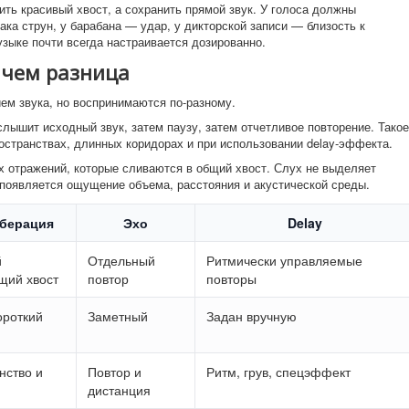
ть красивый хвост, а сохранить прямой звук. У голоса должны
ака струн, у барабана — удар, у дикторской записи — близость к
зыке почти всегда настраивается дозированно.
в чем разница
ем звука, но воспринимаются по-разному.
лышит исходный звук, затем паузу, затем отчетливое повторение. Такое
остранствах, длинных коридорах и при использовании delay-эффекта.
 отражений, которые сливаются в общий хвост. Слух не выделяет
 появляется ощущение объема, расстояния и акустической среды.
берация
Эхо
Delay
й
Отдельный
Ритмически управляемые
щий хвост
повтор
повторы
ороткий
Заметный
Задан вручную
нство и
Повтор и
Ритм, грув, спецэффект
дистанция