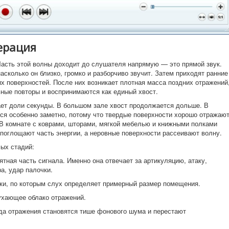
ерация
Часть этой волны доходит до слушателя напрямую — это прямой звук.
асколько он близко, громко и разборчиво звучит. Затем приходят ранние
х поверхностей. После них возникает плотная масса поздних отражений
ьные повторы и воспринимаются как единый хвост.
ает доли секунды. В большом зале хвост продолжается дольше. В
тся особенно заметно, потому что твердые поверхности хорошо отражаю
 В комнате с коврами, шторами, мягкой мебелью и книжными полками
 поглощают часть энергии, а неровные поверхности рассеивают волну.
ых стадий:
тная часть сигнала. Именно она отвечает за артикуляцию, атаку,
а, удар палочки.
ки, по которым слух определяет примерный размер помещения.
ухающее облако отражений.
да отражения становятся тише фонового шума и перестают