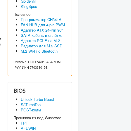
Goldenfir
KingSpec
Полезное:
Программатор CH341A
FAN HUB для 4-pin PWM
Адаптер ATX 24-Pin 90°
SATA кабель в оплётке
т
Адаптер PCI-E на M.2
й
Радиатор для M.2 SSD
M.2 Wi-Fi с Bluetooth
Реклама. ООО “АЛИБАБА.КОМ
(РУ)” ИНН 7703380158.
BIOS
ь
Unlock Turbo Boost
S3TurboTool
POST-коды
Прошивка из под Windows:
FPT
AFUWIN