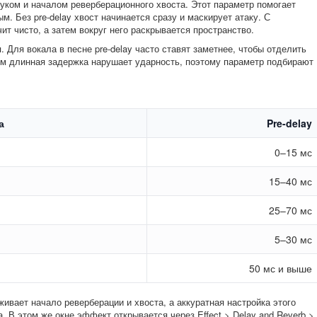
уком и началом реверберационного хвоста. Этот параметр помогает
м. Без pre-delay хвост начинается сразу и маскирует атаку. С
ит чисто, а затем вокруг него раскрывается пространство.
 Для вокала в песне pre-delay часто ставят заметнее, чтобы отделить
ом длинная задержка нарушает ударность, поэтому параметр подбирают
а
Pre-delay
0–15 мс
15–40 мс
25–70 мс
5–30 мс
50 мс и выше
живает начало реверберации и хвоста, а аккуратная настройка этого
. В этом же окне эффект открывается через Effect > Delay and Reverb >