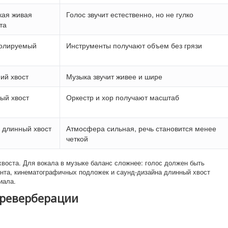
кая живая
Голос звучит естественно, но не гулко
та
олируемый
Инструменты получают объем без грязи
ий хвост
Музыка звучит живее и шире
ый хвост
Оркестр и хор получают масштаб
 длинный хвост
Атмосфера сильная, речь становится менее
четкой
хвоста. Для вокала в музыке баланс сложнее: голос должен быть
иента, кинематографичных подложек и саунд-дизайна длинный хвост
иала.
реверберации