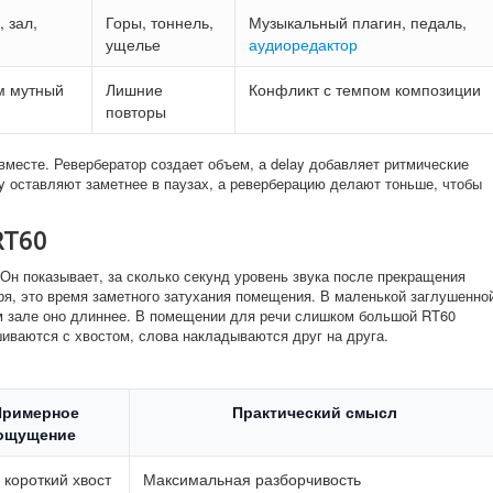
 зал,
Горы, тоннель,
Музыкальный плагин, педаль,
ущелье
аудиоредактор
м мутный
Лишние
Конфликт с темпом композиции
повторы
 вместе. Ревербератор создает объем, а delay добавляет ритмические
y оставляют заметнее в паузах, а реверберацию делают тоньше, чтобы
RT60
Он показывает, за сколько секунд уровень звука после прекращения
ря, это время заметного затухания помещения. В маленькой заглушенно
ом зале оно длиннее. В помещении для речи слишком большой RT60
иваются с хвостом, слова накладываются друг на друга.
Примерное
Практический смысл
ощущение
 короткий хвост
Максимальная разборчивость