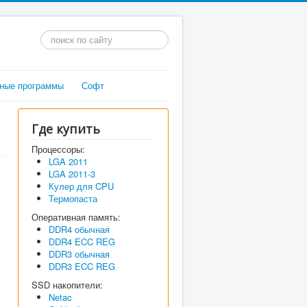
Искать...
ные программы
Софт
Где купить
Процессоры:
LGA 2011
LGA 2011-3
Кулер для CPU
Термопаста
Оперативная память:
DDR4 обычная
DDR4 ECC REG
DDR3 обычная
DDR3 ECC REG
SSD накопители:
Netac