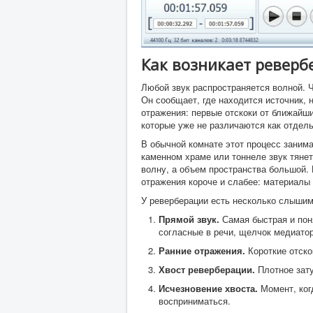
Как возникает реверб
Любой звук распространяется волной. 
Он сообщает, где находится источник, н
отражения: первые отскоки от ближайши
которые уже не различаются как отдел
В обычной комнате этот процесс заним
каменном храме или тоннеле звук тяне
волну, а объем пространства большой.
отражения короче и слабее: материалы
У реверберации есть несколько слышим
Прямой звук.
Самая быстрая и поня
согласные в речи, щелчок медиатор
Ранние отражения.
Короткие отско
Хвост реверберации.
Плотное зат
Исчезновение хвоста.
Момент, ког
восприниматься.