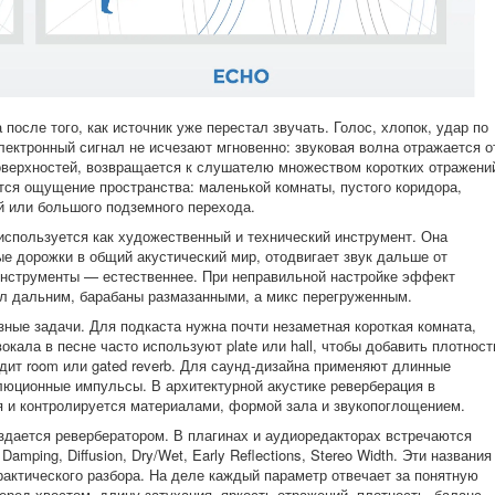
после того, как источник уже перестал звучать. Голос, хлопок, удар по
лектронный сигнал не исчезают мгновенно: звуковая волна отражается о
поверхностей, возвращается к слушателю множеством коротких отражени
ется ощущение пространства: маленькой комнаты, пустого коридора,
ой или большого подземного перехода.
используется как художественный и технический инструмент. Она
е дорожки в общий акустический мир, отодвигает звук дальше от
инструменты — естественнее. При неправильной настройке эффект
ал дальним, барабаны размазанными, а микс перегруженным.
зные задачи. Для подкаста нужна почти незаметная короткая комната,
окала в песне часто используют plate или hall, чтобы добавить плотност
дит room или gated reverb. Для саунд-дизайна применяют длинные
волюционные импульсы. В архитектурной акустике реверберация в
 и контролируется материалами, формой зала и звукопоглощением.
здается ревербератором. В плагинах и аудиоредакторах встречаются
amping, Diffusion, Dry/Wet, Early Reflections, Stereo Width. Эти названия
рактического разбора. На деле каждый параметр отвечает за понятную
еред хвостом, длину затухания, яркость отражений, плотность, баланс