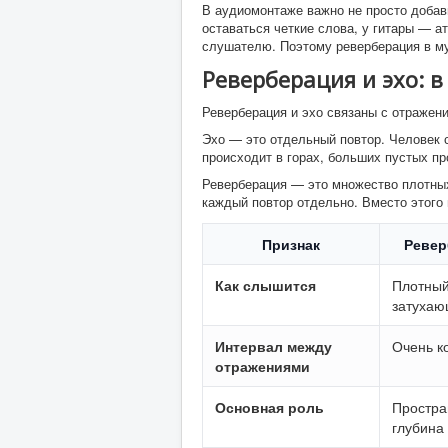
В аудиомонтаже важно не просто добави
оставаться четкие слова, у гитары — ат
слушателю. Поэтому реверберация в му
Реверберация и эхо: 
Реверберация и эхо связаны с отражени
Эхо — это отдельный повтор. Человек с
происходит в горах, больших пустых пр
Реверберация — это множество плотных
каждый повтор отдельно. Вместо этого
Признак
Ревер
Как слышится
Плотны
затухаю
Интервал между
Очень к
отражениями
Основная роль
Простра
глубина