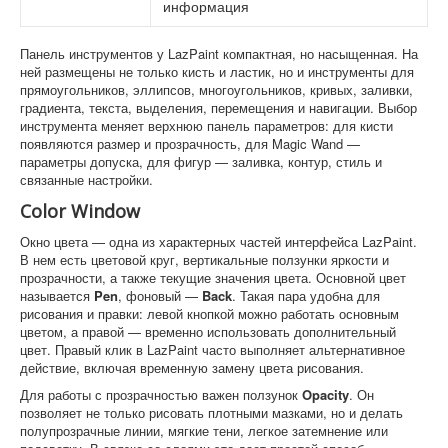
информация
Панель инструментов у LazPaint компактная, но насыщенная. На
ней размещены не только кисть и ластик, но и инструменты для
прямоугольников, эллипсов, многоугольников, кривых, заливки,
градиента, текста, выделения, перемещения и навигации. Выбор
инструмента меняет верхнюю панель параметров: для кисти
появляются размер и прозрачность, для Magic Wand —
параметры допуска, для фигур — заливка, контур, стиль и
связанные настройки.
Color Window
Окно цвета — одна из характерных частей интерфейса LazPaint.
В нем есть цветовой круг, вертикальные ползунки яркости и
прозрачности, а также текущие значения цвета. Основной цвет
называется
Pen
, фоновый —
Back
. Такая пара удобна для
рисования и правки: левой кнопкой можно работать основным
цветом, а правой — временно использовать дополнительный
цвет. Правый клик в LazPaint часто выполняет альтернативное
действие, включая временную замену цвета рисования.
Для работы с прозрачностью важен ползунок
Opacity
. Он
позволяет не только рисовать плотными мазками, но и делать
полупрозрачные линии, мягкие тени, легкое затемнение или