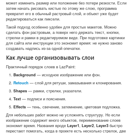
может изменить размер или положение без потери резкости. Если
затем начать рисовать кистью по этому же слою, программа
превратит его в обычный растровый слой, и объект уже будет
редактироваться как пиксели.
Такой подход особенно удобен для простых макетов. Можно
сделать фон растровым, а поверх него держать текст, кнопки,
стрелки и рамки в редактируемом виде. При подготовке картинки
для сайта или инструкции это экономит время: не нужно заново
создавать надпись из-за одной опечатки.
Как лучше организовывать слои
Практичный порядок слоев в LazPaint:
Background
— исходное изображение или фон.
Retouch
— слой для ретуши, замазывания и клонирования.
Shapes
— рамки, стрелки, указатели.
Text
— подписи и пояснения.
Effects
— тень, свечение, затемнение, цветовая подложка.
Для небольших работ можно не усложнять структуру. Но если
изображение содержит много объектов, переименование слоев
экономит время. Названия вроде
Layer1
,
Layer2
,
Layer3
быстро
перестают помогать, когда в проекте есть несколько стрелок, две