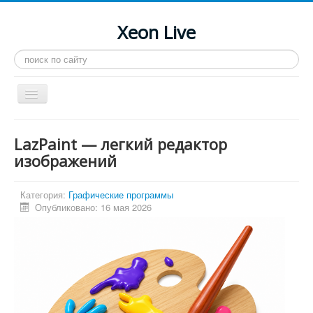
Xeon Live
Искать...
Toggle
Navigation
Главная
LazPaint — легкий редактор
LGA 2011-3
изображений
LGA 2011
Категория:
Графические программы
Процессоры
Опубликовано: 16 мая 2026
Инструкции
Рейтинги
Конференция
Системные программы