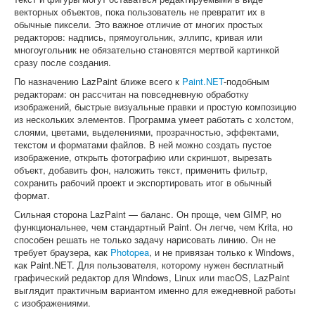
векторных объектов, пока пользователь не превратит их в
обычные пиксели. Это важное отличие от многих простых
редакторов: надпись, прямоугольник, эллипс, кривая или
многоугольник не обязательно становятся мертвой картинкой
сразу после создания.
По назначению LazPaint ближе всего к
Paint.NET
-подобным
редакторам: он рассчитан на повседневную обработку
изображений, быстрые визуальные правки и простую композицию
из нескольких элементов. Программа умеет работать с холстом,
слоями, цветами, выделениями, прозрачностью, эффектами,
текстом и форматами файлов. В ней можно создать пустое
изображение, открыть фотографию или скриншот, вырезать
объект, добавить фон, наложить текст, применить фильтр,
сохранить рабочий проект и экспортировать итог в обычный
формат.
Сильная сторона LazPaint — баланс. Он проще, чем GIMP, но
функциональнее, чем стандартный Paint. Он легче, чем Krita, но
способен решать не только задачу нарисовать линию. Он не
требует браузера, как
Photopea
, и не привязан только к Windows,
как Paint.NET. Для пользователя, которому нужен бесплатный
графический редактор для Windows, Linux или macOS, LazPaint
выглядит практичным вариантом именно для ежедневной работы
с изображениями.