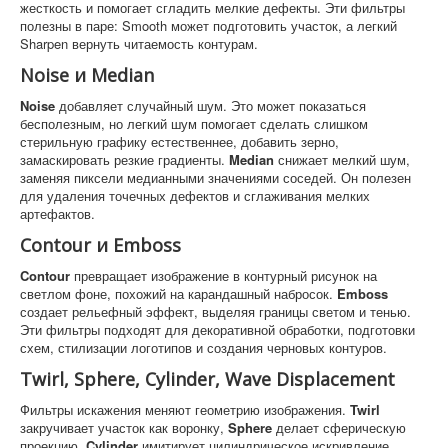
жесткость и помогает сгладить мелкие дефекты. Эти фильтры
полезны в паре: Smooth может подготовить участок, а легкий
Sharpen вернуть читаемость контурам.
Noise и Median
Noise
добавляет случайный шум. Это может показаться
бесполезным, но легкий шум помогает сделать слишком
стерильную графику естественнее, добавить зерно,
замаскировать резкие градиенты.
Median
снижает мелкий шум,
заменяя пиксели медианными значениями соседей. Он полезен
для удаления точечных дефектов и сглаживания мелких
артефактов.
Contour и Emboss
Contour
превращает изображение в контурный рисунок на
светлом фоне, похожий на карандашный набросок.
Emboss
создает рельефный эффект, выделяя границы светом и тенью.
Эти фильтры подходят для декоративной обработки, подготовки
схем, стилизации логотипов и создания черновых контуров.
Twirl, Sphere, Cylinder, Wave Displacement
Фильтры искажения меняют геометрию изображения.
Twirl
закручивает участок как воронку,
Sphere
делает сферическую
проекцию,
Cylinder
имитирует цилиндрическое искривление,