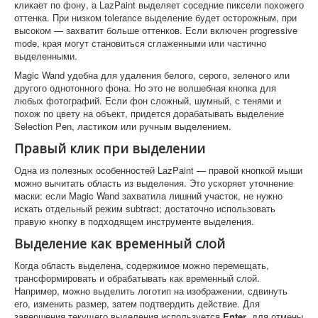
кликает по фону, а LazPaint выделяет соседние пиксели похожего
оттенка. При низком tolerance выделение будет осторожным, при
высоком — захватит больше оттенков. Если включен progressive
mode, края могут становиться сглаженными или частично
выделенными.
Magic Wand удобна для удаления белого, серого, зеленого или
другого однотонного фона. Но это не волшебная кнопка для
любых фотографий. Если фон сложный, шумный, с тенями и
похож по цвету на объект, придется дорабатывать выделение
Selection Pen, ластиком или ручным выделением.
Правый клик при выделении
Одна из полезных особенностей LazPaint — правой кнопкой мыши
можно вычитать область из выделения. Это ускоряет уточнение
маски: если Magic Wand захватила лишний участок, не нужно
искать отдельный режим subtract; достаточно использовать
правую кнопку в подходящем инструменте выделения.
Выделение как временный слой
Когда область выделена, содержимое можно перемещать,
трансформировать и обрабатывать как временный слой.
Например, можно выделить логотип на изображении, сдвинуть
его, изменить размер, затем подтвердить действие. Для
завершения текущего выделения используется
Enter
, для отмены