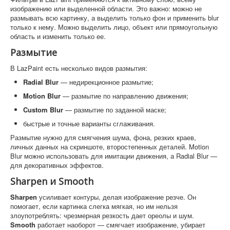
изображению или выделенной области. Это важно: можно не
размывать всю картинку, а выделить только фон и применить blur
только к нему. Можно выделить лицо, объект или прямоугольную
область и изменить только ее.
Размытие
В LazPaint есть несколько видов размытия:
Radial Blur
— недирекционное размытие;
Motion Blur
— размытие по направлению движения;
Custom Blur
— размытие по заданной маске;
быстрые и точные варианты сглаживания.
Размытие нужно для смягчения шума, фона, резких краев,
личных данных на скриншоте, второстепенных деталей. Motion
Blur можно использовать для имитации движения, а Radial Blur —
для декоративных эффектов.
Sharpen и Smooth
Sharpen
усиливает контуры, делая изображение резче. Он
помогает, если картинка слегка мягкая, но им нельзя
злоупотреблять: чрезмерная резкость дает ореолы и шум.
Smooth
работает наоборот — смягчает изображение, убирает