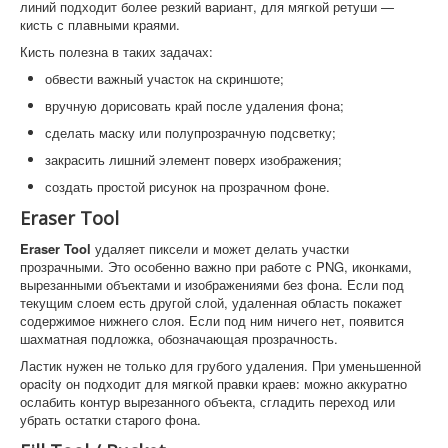
линий подходит более резкий вариант, для мягкой ретуши —
кисть с плавными краями.
Кисть полезна в таких задачах:
обвести важный участок на скриншоте;
вручную дорисовать край после удаления фона;
сделать маску или полупрозрачную подсветку;
закрасить лишний элемент поверх изображения;
создать простой рисунок на прозрачном фоне.
Eraser Tool
Eraser Tool
удаляет пиксели и может делать участки
прозрачными. Это особенно важно при работе с PNG, иконками,
вырезанными объектами и изображениями без фона. Если под
текущим слоем есть другой слой, удаленная область покажет
содержимое нижнего слоя. Если под ним ничего нет, появится
шахматная подложка, обозначающая прозрачность.
Ластик нужен не только для грубого удаления. При уменьшенной
opacity он подходит для мягкой правки краев: можно аккуратно
ослабить контур вырезанного объекта, сгладить переход или
убрать остатки старого фона.