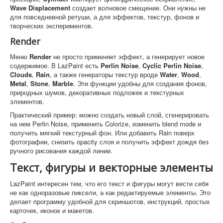
Wave Displacement
создает волновое смещение. Они нужны не
для повседневной ретуши, а для эффектов, текстур, фонов и
творческих экспериментов.
Render
Меню
Render
не просто применяет эффект, а генерирует новое
содержимое. В LazPaint есть
Perlin Noise
,
Cyclic Perlin Noise
,
Clouds
,
Rain
, а также генераторы текстур вроде
Water
,
Wood
,
Metal
,
Stone
,
Marble
. Эти функции удобны для создания фонов,
природных шумов, декоративных подложек и текстурных
элементов.
Практический пример: можно создать новый слой, сгенерировать
на нем Perlin Noise, применить Colorize, изменить blend mode и
получить мягкий текстурный фон. Или добавить Rain поверх
фотографии, снизить opacity слоя и получить эффект дождя без
ручного рисования каждой линии.
Текст, фигуры и векторные элементы
LazPaint интересен тем, что его текст и фигуры могут вести себя
не как одноразовые пиксели, а как редактируемые элементы. Это
делает программу удобной для скриншотов, инструкций, простых
карточек, иконок и макетов.