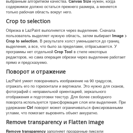
выбранным алгоритмом качества.
Canvas Size
нужен, когда
содержимое должно остаться прежнего размера, а меняется
только рабочая область вокруг него.
Crop to selection
Обрезка в LazPaint выполняется через выделение. Сначала
пользователь выделяет нужную область, затем выбирает
Image >
Crop to selection
. В результате холст уменьшается до границ
выделения, а все, что было за пределами, отбрасывается. У
программы нет отдельной
Crop Tool
в стиле некоторых
редакторов, но сама операция обрезки через выделение работает
прямо и предсказуемо.
Поворот и отражение
LazPaint умеет поворачивать изображение на 90 градусов,
отражать его по горизонтали и вертикали. Это нужно для сканов,
фотографий с неправильной ориентацией, зеркального
отображения и подготовки текстур. Для более свободного
поворота используется трансформация слоя или выделения. При
удержании
Ctrl
поворот может ограничиваться фиксированными
углами, что помогает выровнять объект аккуратно.
Remove transparency и Flatten image
Remove transparency
заполняет прозрачные пиксели