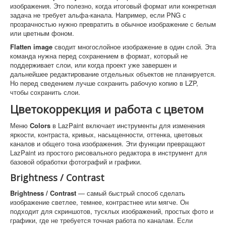
изображения. Это полезно, когда итоговый формат или конкретная
задача не требует альфа-канала. Например, если PNG с
прозрачностью нужно превратить в обычное изображение с белым
или цветным фоном.
Flatten image
сводит многослойное изображение в один слой. Эта
команда нужна перед сохранением в формат, который не
поддерживает слои, или когда проект уже завершен и
дальнейшее редактирование отдельных объектов не планируется.
Но перед сведением лучше сохранить рабочую копию в LZP,
чтобы сохранить слои.
Цветокоррекция и работа с цветом
Меню
Colors
в LazPaint включает инструменты для изменения
яркости, контраста, кривых, насыщенности, оттенка, цветовых
каналов и общего тона изображения. Эти функции превращают
LazPaint из простого рисовального редактора в инструмент для
базовой обработки фотографий и графики.
Brightness / Contrast
Brightness / Contrast
— самый быстрый способ сделать
изображение светлее, темнее, контрастнее или мягче. Он
подходит для скриншотов, тусклых изображений, простых фото и
графики, где не требуется точная работа по каналам. Если