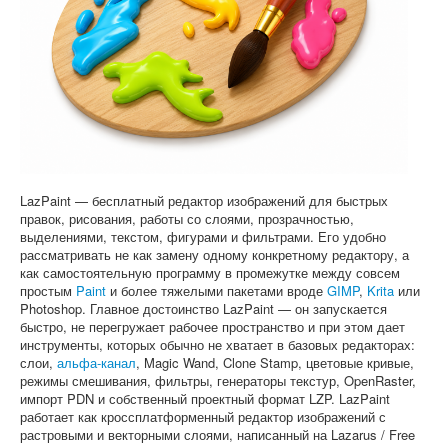
Софт
LazPaint — бесплатный редактор изображений для быстрых
правок, рисования, работы со слоями, прозрачностью,
выделениями, текстом, фигурами и фильтрами. Его удобно
рассматривать не как замену одному конкретному редактору, а
как самостоятельную программу в промежутке между совсем
простым
Paint
и более тяжелыми пакетами вроде
GIMP
,
Krita
или
Photoshop. Главное достоинство LazPaint — он запускается
быстро, не перегружает рабочее пространство и при этом дает
инструменты, которых обычно не хватает в базовых редакторах:
слои,
альфа-канал
, Magic Wand, Clone Stamp, цветовые кривые,
режимы смешивания, фильтры, генераторы текстур, OpenRaster,
импорт PDN и собственный проектный формат LZP. LazPaint
работает как кроссплатформенный редактор изображений с
растровыми и векторными слоями, написанный на Lazarus / Free