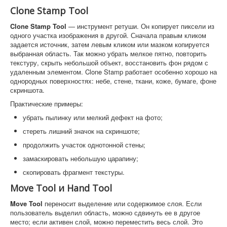
Clone Stamp Tool
Clone Stamp Tool
— инструмент ретуши. Он копирует пиксели из
одного участка изображения в другой. Сначала правым кликом
задается источник, затем левым кликом или мазком копируется
выбранная область. Так можно убрать мелкое пятно, повторить
текстуру, скрыть небольшой объект, восстановить фон рядом с
удаленным элементом. Clone Stamp работает особенно хорошо на
однородных поверхностях: небе, стене, ткани, коже, бумаге, фоне
скриншота.
Практические примеры:
убрать пылинку или мелкий дефект на фото;
стереть лишний значок на скриншоте;
продолжить участок однотонной стены;
замаскировать небольшую царапину;
скопировать фрагмент текстуры.
Move Tool и Hand Tool
Move Tool
переносит выделение или содержимое слоя. Если
пользователь выделил область, можно сдвинуть ее в другое
место; если активен слой, можно переместить весь слой. Это