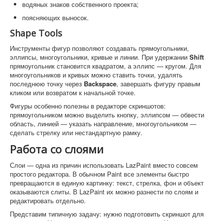
водяных знаков собственного проекта;
поясняющих выносок.
Shape Tools
Инструменты фигур позволяют создавать прямоугольники,
эллипсы, многоугольники, кривые и линии. При удержании
Shift
прямоугольник становится квадратом, а эллипс — кругом. Для
многоугольников и кривых можно ставить точки, удалять
последнюю точку через
Backspace
, завершать фигуру правым
кликом или возвратом к начальной точке.
Фигуры особенно полезны в редакторе скриншотов:
прямоугольником можно выделить кнопку, эллипсом — обвести
область, линией — указать направление, многоугольником —
сделать стрелку или нестандартную рамку.
Работа со слоями
Слои — одна из причин использовать LazPaint вместо совсем
простого редактора. В обычном Paint все элементы быстро
превращаются в единую картинку: текст, стрелка, фон и объект
оказываются слиты. В LazPaint их можно разнести по слоям и
редактировать отдельно.
Представим типичную задачу: нужно подготовить скриншот для