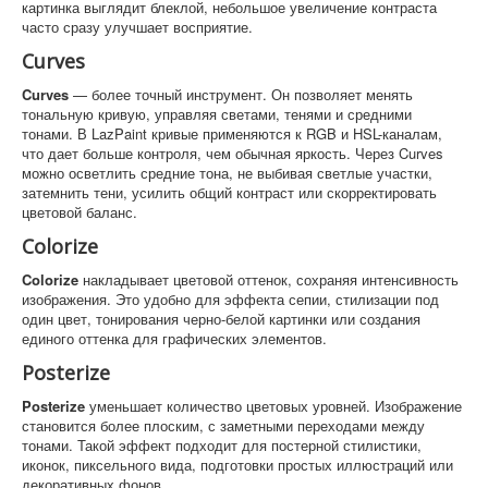
картинка выглядит блеклой, небольшое увеличение контраста
часто сразу улучшает восприятие.
Curves
Curves
— более точный инструмент. Он позволяет менять
тональную кривую, управляя светами, тенями и средними
тонами. В LazPaint кривые применяются к RGB и HSL-каналам,
что дает больше контроля, чем обычная яркость. Через Curves
можно осветлить средние тона, не выбивая светлые участки,
затемнить тени, усилить общий контраст или скорректировать
цветовой баланс.
Colorize
Colorize
накладывает цветовой оттенок, сохраняя интенсивность
изображения. Это удобно для эффекта сепии, стилизации под
один цвет, тонирования черно-белой картинки или создания
единого оттенка для графических элементов.
Posterize
Posterize
уменьшает количество цветовых уровней. Изображение
становится более плоским, с заметными переходами между
тонами. Такой эффект подходит для постерной стилистики,
иконок, пиксельного вида, подготовки простых иллюстраций или
декоративных фонов.