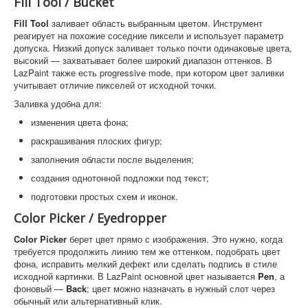
Fill Tool / Bucket
Fill Tool
заливает область выбранным цветом. Инструмент
реагирует на похожие соседние пиксели и использует параметр
допуска. Низкий допуск заливает только почти одинаковые цвета,
высокий — захватывает более широкий диапазон оттенков. В
LazPaint также есть progressive mode, при котором цвет заливки
учитывает отличие пикселей от исходной точки.
Заливка удобна для:
изменения цвета фона;
раскрашивания плоских фигур;
заполнения области после выделения;
создания однотонной подложки под текст;
подготовки простых схем и иконок.
Color Picker / Eyedropper
Color Picker
берет цвет прямо с изображения. Это нужно, когда
требуется продолжить линию тем же оттенком, подобрать цвет
фона, исправить мелкий дефект или сделать подпись в стиле
исходной картинки. В LazPaint основной цвет называется
Pen
, а
фоновый —
Back
; цвет можно назначать в нужный слот через
обычный или альтернативный клик.