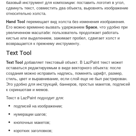
базовый инструмент для композиции: поставить логотип в угол,
сдвинуть текст, совместить два объекта, выровнять изображение
относительно холста.
Hand Tool
перемещает вид холста без изменения изображения.
Его можно временно вызвать удержанием
Space
, что удобно при
увеличенном масштабе: пользователь продолжает работать
кистью или выделением, зажимает пробел, сдвигает холст и
возвращается к прежнему инструменту.
Text Tool
Text Tool
добавляет текстовый объект. В LazPaint текст может
оставаться редактируемым в виде векторного объекта: после
создания можно исправить надпись, поменять шрифт, размер,
стиль, цвет и выравнивание, если слой еще не был растрирован.
Это удобно для инструкций, баннеров, простых макетов, подписей
к скриншотам и мемов.
Текст в LazPaint подходит для:
подписей на изображении;
нумерации шагов;
кнопочных макетов;
коротких заголовков;