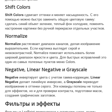
Shift Colors
Shift Colors
сдвигает оттенки и меняет насыщенность. С его
помощью можно быстро заменить общую цветовую гамму:
сделать синий объект зеленее, теплый фон холоднее, поменять
настроение картинки без ручной перекраски отдельных участков.
Normalize
Normalize
растягивает диапазон каналов, делая изображение
выразительнее. Если картинка выглядит серой и
низкоконтрастной, Normalize помогает использовать более
широкий диапазон яркости и цвета. Для быстрых исправлений это
один из самых полезных пунктов меню Colors.
Negative, Linear Negative и Grayscale
Negative
инвертирует цвета с учетом гамма-коррекции,
Linear
Negative
делает линейную инверсию, а
Grayscale
переводит
изображение в оттенки серого. Эти команды полезны не только
для эффектов, но и для проверки контраста, подготовки масок,
создания графических заготовок.
Фильтры и эффекты
Фильтры в LazPaint применяются к активному слою, всему