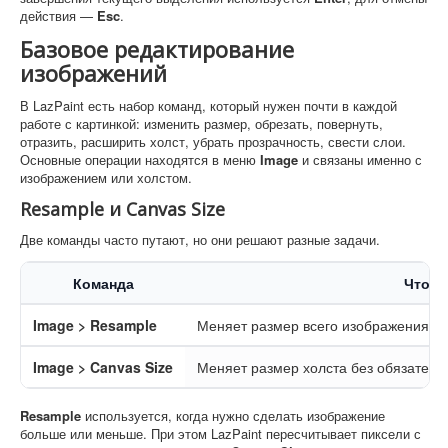
действия —
Esc
.
Базовое редактирование
изображений
В LazPaint есть набор команд, который нужен почти в каждой
работе с картинкой: изменить размер, обрезать, повернуть,
отразить, расширить холст, убрать прозрачность, свести слои.
Основные операции находятся в меню
Image
и связаны именно с
изображением или холстом.
Resample и Canvas Size
Две команды часто путают, но они решают разные задачи.
Команда
Что д
Image > Resample
Меняет размер всего изображения с 
Image > Canvas Size
Меняет размер холста без обязател
Resample
используется, когда нужно сделать изображение
больше или меньше. При этом LazPaint пересчитывает пиксели с