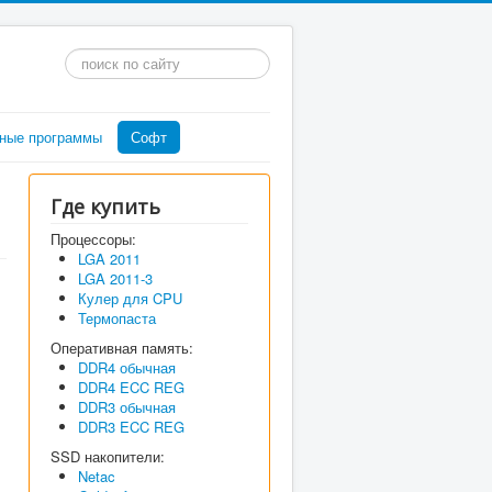
Искать...
ные программы
Софт
Где купить
Процессоры:
LGA 2011
LGA 2011-3
Кулер для CPU
Термопаста
Оперативная память:
DDR4 обычная
DDR4 ECC REG
DDR3 обычная
DDR3 ECC REG
SSD накопители:
Netac