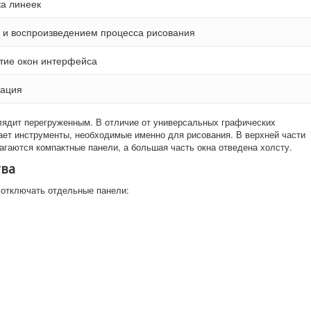
ка линеек
 и воспроизведением процесса рисования
тие окон интерфейса
ация
лядит перегруженным. В отличие от универсальных графических
ает инструменты, необходимые именно для рисования. В верхней части
агаются компактные панели, а большая часть окна отведена холсту.
тва
отключать отдельные панели: