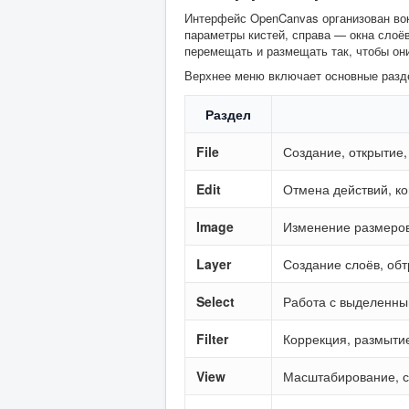
Интерфейс OpenCanvas организован вок
параметры кистей, справа — окна слоё
перемещать и размещать так, чтобы он
Верхнее меню включает основные разд
Раздел
File
Создание, открытие,
Edit
Отмена действий, ко
Image
Изменение размеров
Layer
Создание слоёв, об
Select
Работа с выделенны
Filter
Коррекция, размыти
View
Масштабирование, се