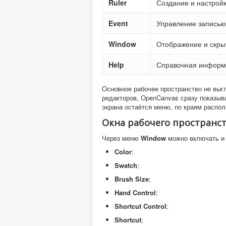
Ruler
Создание и настрой
Event
Управление записью
Window
Отображение и скры
Help
Справочная информ
Основное рабочее пространство не выг
редакторов, OpenCanvas сразу показыв
экрана остаётся меню, по краям распол
Окна рабочего пространс
Через меню
Window
можно включать и 
Color
;
Swatch
;
Brush Size
;
Hand Control
;
Shortcut Control
;
Shortcut
;