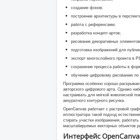
создание фонов;
построение архитектуры в перспект
работа с референсами;
разработка концепт-артов;
рисование декоративных элементов
подготовка изображений для публик
экспорт многослойного проекта в P
сохранение процесса работы в фор
обучение цифровому рисованию по
Программа особенно хорошо раскрывает
авторского цифрового арта. Однако наб
настраивать для мягкой живописной по
аккуратного контурного рисунка.
OpenCanvas работает с растровой графи
иллюстратора такой подход естественен
стирать участки изображения, работать
масштабируемых векторных объектов ра
Интерфейс OpenCanva