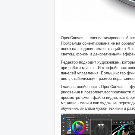
OpenCanvas — специализированный рас
Программа ориентирована не на обрабо
всего на создание иллюстраций: от быс
светом, фоном и декоративными эффек
Редактор подходит художникам, которы
при работе мышью. Интерфейс построен 
панелей управления. Большинство функ
цвет, стабилизация, размер пера, списо
Главная особенность OpenCanvas — ф
рисования и позволяет воспроизвести п
просмотре Event-файла видно, как фор
менялись слои и как художник переходи
обучения, анализа чужой техники и раз