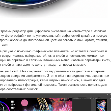
тровый редактор для цифрового рисования на компьютере с Windows.
тку фотографий и не на универсальный графический дизайн, а прежде
трого наброска до многослойной цветной работы с лайн-артом, тенями,
тами.
е рисуют с помощью графического планшета, но остаётся понятным и
вокруг холста, набора кистей, окна слоёв и нескольких компактных
ций не спрятано в сложных вложенных меню: базовые параметры кисти
к слоёв и навигация по холсту находятся перед глазами.
ункция
Event
. Она сохраняет последовательность действий во время
роцесс создания изображения. Это не обычная видеозапись экрана: при
мировалась иллюстрация, какие штрихи наносились, в каком порядке
л от наброска к финальной покраске. Такая возможность полезна для
бора собственных ошибок.