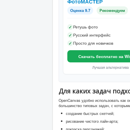
ФотоМАСТЕР
Оценка 9.7
Рекомендуем
Ретушь фото
✓
Русский интерфейс
✓
Просто для новичков
✓
Скачать бесплатно на W
Лучшая альтернатива
Для каких задач подх
OpenCanvas удобно использовать как 
большинство типовых задач, с которым
создание быстрых скетчей;
рисование чистого лайн-арта;
покраска персонажей;