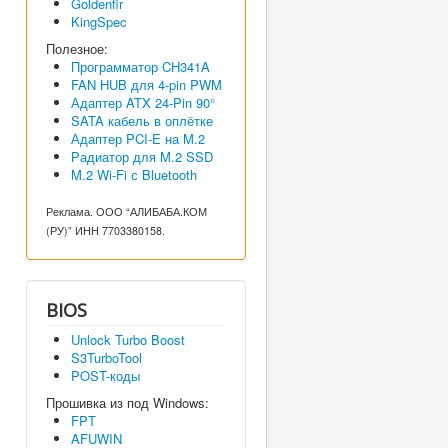
Goldenfir
KingSpec
Полезное:
Программатор CH341A
FAN HUB для 4-pin PWM
Адаптер ATX 24-Pin 90°
SATA кабель в оплётке
Адаптер PCI-E на M.2
Радиатор для M.2 SSD
M.2 Wi-Fi с Bluetooth
Реклама. ООО “АЛИБАБА.КОМ
(РУ)” ИНН 7703380158.
BIOS
Unlock Turbo Boost
S3TurboTool
POST-коды
Прошивка из под Windows:
FPT
AFUWIN