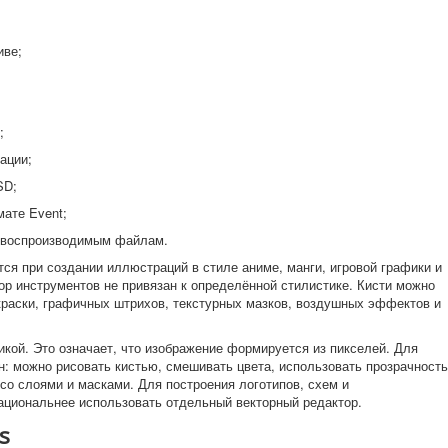
иве;
;
ации;
SD;
мате Event;
 воспроизводимым файлам.
ся при создании иллюстраций в стиле аниме, манги, игровой графики и
ор инструментов не привязан к определённой стилистике. Кисти можно
краски, графичных штрихов, текстурных мазков, воздушных эффектов и
кой. Это означает, что изображение формируется из пикселей. Для
: можно рисовать кистью, смешивать цвета, использовать прозрачность
 со слоями и масками. Для построения логотипов, схем и
циональнее использовать отдельный векторный редактор.
s