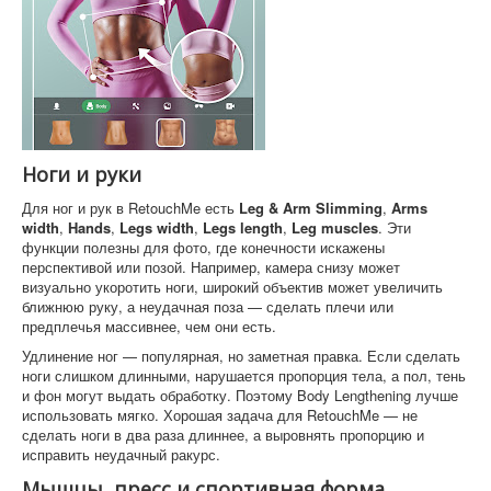
Ноги и руки
Для ног и рук в RetouchMe есть
Leg & Arm Slimming
,
Arms
width
,
Hands
,
Legs width
,
Legs length
,
Leg muscles
. Эти
функции полезны для фото, где конечности искажены
перспективой или позой. Например, камера снизу может
визуально укоротить ноги, широкий объектив может увеличить
ближнюю руку, а неудачная поза — сделать плечи или
предплечья массивнее, чем они есть.
Удлинение ног — популярная, но заметная правка. Если сделать
ноги слишком длинными, нарушается пропорция тела, а пол, тень
и фон могут выдать обработку. Поэтому Body Lengthening лучше
использовать мягко. Хорошая задача для RetouchMe — не
сделать ноги в два раза длиннее, а выровнять пропорцию и
исправить неудачный ракурс.
Мышцы, пресс и спортивная форма