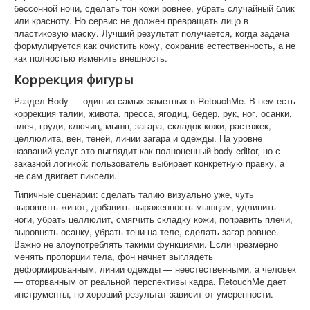
бессонной ночи, сделать тон кожи ровнее, убрать случайный блик
или красноту. Но сервис не должен превращать лицо в
пластиковую маску. Лучший результат получается, когда задача
формулируется как очистить кожу, сохранив естественность, а не
как полностью изменить внешность.
Коррекция фигуры
Раздел Body — один из самых заметных в RetouchMe. В нем есть
коррекция талии, живота, пресса, ягодиц, бедер, рук, ног, осанки,
плеч, груди, ключиц, мышц, загара, складок кожи, растяжек,
целлюлита, вен, теней, линии загара и одежды. На уровне
названий услуг это выглядит как полноценный body editor, но с
заказной логикой: пользователь выбирает конкретную правку, а
не сам двигает пиксели.
Типичные сценарии: сделать талию визуально уже, чуть
выровнять живот, добавить выраженность мышцам, удлинить
ноги, убрать целлюлит, смягчить складку кожи, поправить плечи,
выровнять осанку, убрать тени на теле, сделать загар ровнее.
Важно не злоупотреблять такими функциями. Если чрезмерно
менять пропорции тела, фон начнет выглядеть
деформированным, линии одежды — неестественными, а человек
— оторванным от реальной перспективы кадра. RetouchMe дает
инструменты, но хороший результат зависит от умеренности.