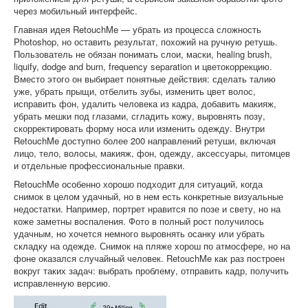
через мобильный интерфейс.
Главная идея RetouchMe — убрать из процесса сложность
Photoshop, но оставить результат, похожий на ручную ретушь.
Пользователь не обязан понимать слои, маски, healing brush,
liquify, dodge and burn, frequency separation и цветокоррекцию.
Вместо этого он выбирает понятные действия: сделать талию
уже, убрать прыщи, отбелить зубы, изменить цвет волос,
исправить фон, удалить человека из кадра, добавить макияж,
убрать мешки под глазами, сгладить кожу, выровнять позу,
скорректировать форму носа или изменить одежду. Внутри
RetouchMe доступно более 200 направлений ретуши, включая
лицо, тело, волосы, макияж, фон, одежду, аксессуары, питомцев
и отдельные профессиональные правки.
RetouchMe особенно хорошо подходит для ситуаций, когда
снимок в целом удачный, но в нем есть конкретные визуальные
недостатки. Например, портрет нравится по позе и свету, но на
коже заметны воспаления. Фото в полный рост получилось
удачным, но хочется немного выровнять осанку или убрать
складку на одежде. Снимок на пляже хорош по атмосфере, но на
фоне оказался случайный человек. RetouchMe как раз построен
вокруг таких задач: выбрать проблему, отправить кадр, получить
исправленную версию.