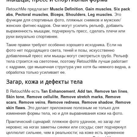
RetouchMe предлагает
Muscle Definition
,
Gain muscles
,
Six pack
abs
,
Pectoral muscles
,
Biceps
,
Shoulders
,
Leg muscles
. Это
функции для спортивных фото, пляжных снимков и мужских/
женских фитнес-кадров. Они могут усилить рельеф, добавить
выраженность мышцам, подчеркнуть пресс, сделать плечи или
руки визуально спортивнее.
Такие правки требуют особенно хорошего исходника. Если на
фото нет подходящего света, теней и позы, искусственно
добавленный пресс или мышцы могут смотреться грубо. Рельеф
тела строится на светотени, поэтому RetouchMe лучше работает
с кадрами, где мышечная структура уже хотя бы немного видна, а
обработка только усиливает ее.
Загар, кожа и дефекты тела
В RetouchMe есть
Tan Enhancement
,
Add tan
,
Remove tan lines
,
Skin tone
,
Remove cellulite
,
Remove stretch marks
,
Remove
scars
,
Remove veins
,
Remove redness
,
Remove shadow
,
Remove
skin flaws
. Это делает приложение полезным не только для
изменения формы тела, но и для выравнивания кожи на фото.
Практический сценарий: пляжное фото удачное, но загар лег
неровно; на ногах заметны синяки или сосуды; свет подчеркнул
целлюлит сильнее, чем в реальности; на коже есть временное