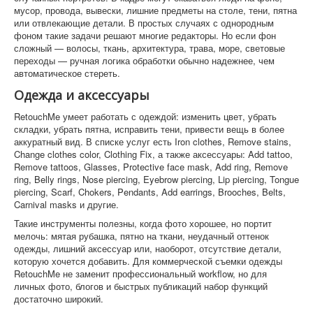
мусор, провода, вывески, лишние предметы на столе, тени, пятна
или отвлекающие детали. В простых случаях с однородным
фоном такие задачи решают многие редакторы. Но если фон
сложный — волосы, ткань, архитектура, трава, море, световые
переходы — ручная логика обработки обычно надежнее, чем
автоматическое стереть.
Одежда и аксессуары
RetouchMe умеет работать с одеждой: изменить цвет, убрать
складки, убрать пятна, исправить тени, привести вещь в более
аккуратный вид. В списке услуг есть Iron clothes, Remove stains,
Change clothes color, Clothing Fix, а также аксессуары: Add tattoo,
Remove tattoos, Glasses, Protective face mask, Add ring, Remove
ring, Belly rings, Nose piercing, Eyebrow piercing, Lip piercing, Tongue
piercing, Scarf, Chokers, Pendants, Add earrings, Brooches, Belts,
Carnival masks и другие.
Такие инструменты полезны, когда фото хорошее, но портит
мелочь: мятая рубашка, пятно на ткани, неудачный оттенок
одежды, лишний аксессуар или, наоборот, отсутствие детали,
которую хочется добавить. Для коммерческой съемки одежды
RetouchMe не заменит профессиональный workflow, но для
личных фото, блогов и быстрых публикаций набор функций
достаточно широкий.