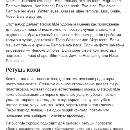
Neck lift, Remove eye bags, Hide freckles, Whiten teeth, Align teeth,
Remove braces, Add braces, Replace teeth, Eye size, Eye color,
Remove red eyes, Whiten eyes, Glasses glare removal, Lips, Smile,
Nose, Ears и другие.
Этот набор делает RetouchMe удобным именно как приложение
для ретуши лица. В нем можно не просто улучшить селфи, а
отдельно выбрать нужный тип правки. Например, если проблема
только в зубах, достаточно Teeth Whitener или Align teeth. Если
мешают темные круги — Remove eye bags. Если на фото заметны
высыпания — Remove pimples. Если хочется легкой пластики
портрета — Face shape, Slim Face, Jawline Reshaping или Nose
Reshaping.
Ретушь кожи
Кожа — одна из главных зон, где автоматические редакторы
часто ошибаются. Слишком сильное сглаживание делает лицо
пластиковой, убивает поры и естественный объем. В RetouchMe
кожа обрабатывается через отдельные услуги: убрать прыщи,
удалить морщины, сгладить кожу, скрыть веснушки, убрать
покраснения, улучшить тон кожи, убрать мешки под глазами.
Такой подход лучше, чем один общий фильтр, потому что
пользователь выбирает точечную проблему.
RetouchMe хорошо подходит для бытовой ретуши портрета:
убрать воспаление перед публикацией, смягчить усталость после