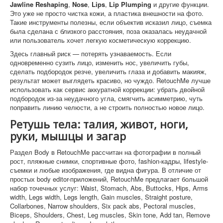
Jawline Reshaping
,
Nose
,
Lips
,
Lip Plumping
и другие функции.
Это уже не просто чистка кожи, а пластика внешности на фото.
Такие инструменты полезны, если объектив исказил лицо, съемка
была сделана с близкого расстояния, поза оказалась неудачной
или пользователь хочет легкую косметическую коррекцию.
Здесь главный риск — потерять узнаваемость. Если
одновременно сузить лицо, изменить нос, увеличить губы,
сделать подбородок резче, увеличить глаза и добавить макияж,
результат может выглядеть красиво, но чуждо. RetouchMe лучше
использовать как сервис аккуратной коррекции: убрать двойной
подбородок из-за неудачного угла, смягчить асимметрию, чуть
поправить линию челюсти, а не строить полностью новое лицо.
Ретушь тела: талия, живот, ноги,
руки, мышцы и загар
Раздел Body в RetouchMe рассчитан на фотографии в полный
рост, пляжные снимки, спортивные фото, fashion-кадры, lifestyle-
съемки и любые изображения, где видна фигура. В отличие от
простых body editor-приложений, RetouchMe предлагает большой
набор точечных услуг: Waist, Stomach, Abs, Buttocks, Hips, Arms
width, Legs width, Legs length, Gain muscles, Straight posture,
Collarbones, Narrow shoulders, Six pack abs, Pectoral muscles,
Biceps, Shoulders, Chest, Leg muscles, Skin tone, Add tan, Remove