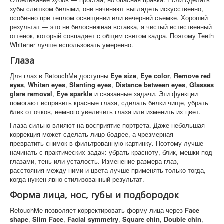
зубы слишком белыми, они начинают выглядеть искусственно,
особенно при теплом освещении или вечерней съемке. Хороший
результат — это не белоснежная вставка, а чистый естественный
оттенок, который совпадает с общим светом кадра. Поэтому Teeth
Whitener лучше использовать умеренно.
Глаза
Для глаз в RetouchMe доступны
Eye size
,
Eye color
,
Remove red
eyes
,
Whiten eyes
,
Slanting eyes
,
Distance between eyes
,
Glasses
glare removal
,
Eye sparkle
и связанные задачи. Эти функции
помогают исправить красные глаза, сделать белки чище, убрать
блик от очков, немного увеличить глаза или изменить их цвет.
Глаза сильно влияют на восприятие портрета. Даже небольшая
коррекция может сделать лицо бодрее, а чрезмерная —
превратить снимок в фильтрованную картинку. Поэтому лучше
начинать с практических задач: убрать красноту, блик, мешки под
глазами, тень или усталость. Изменение размера глаз,
расстояния между ними и цвета лучше применять только тогда,
когда нужен явно стилизованный результат.
Форма лица, нос, губы и подбородок
RetouchMe позволяет корректировать форму лица через
Face
shape
,
Slim Face
,
Facial symmetry
,
Square chin
,
Double chin
,