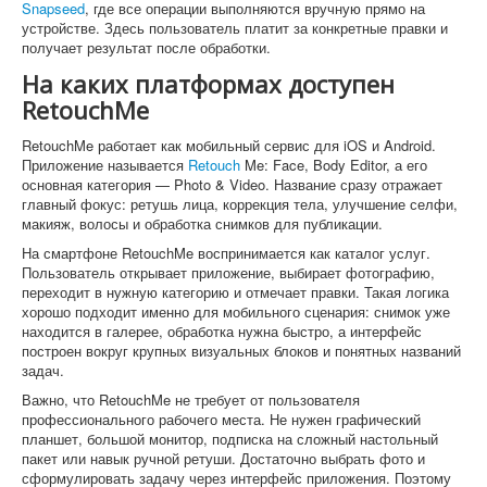
Snapseed
, где все операции выполняются вручную прямо на
устройстве. Здесь пользователь платит за конкретные правки и
получает результат после обработки.
На каких платформах доступен
RetouchMe
RetouchMe работает как мобильный сервис для iOS и Android.
Приложение называется
Retouch
Me: Face, Body Editor, а его
основная категория — Photo & Video. Название сразу отражает
главный фокус: ретушь лица, коррекция тела, улучшение селфи,
макияж, волосы и обработка снимков для публикации.
На смартфоне RetouchMe воспринимается как каталог услуг.
Пользователь открывает приложение, выбирает фотографию,
переходит в нужную категорию и отмечает правки. Такая логика
хорошо подходит именно для мобильного сценария: снимок уже
находится в галерее, обработка нужна быстро, а интерфейс
построен вокруг крупных визуальных блоков и понятных названий
задач.
Важно, что RetouchMe не требует от пользователя
профессионального рабочего места. Не нужен графический
планшет, большой монитор, подписка на сложный настольный
пакет или навык ручной ретуши. Достаточно выбрать фото и
сформулировать задачу через интерфейс приложения. Поэтому