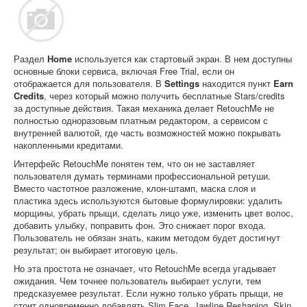
Раздел
Home
используется как стартовый экран. В нем доступны
основные блоки сервиса, включая Free Trial, если он
отображается для пользователя. В
Settings
находится пункт
Earn
Credits
, через который можно получить бесплатные Stars/credits
за доступные действия. Такая механика делает RetouchMe не
полностью одноразовым платным редактором, а сервисом с
внутренней валютой, где часть возможностей можно покрывать
накопленными кредитами.
Интерфейс RetouchMe понятен тем, что он не заставляет
пользователя думать терминами профессиональной ретуши.
Вместо частотное разложение, клон-штамп, маска слоя и
пластика здесь используются бытовые формулировки: удалить
морщины, убрать прыщи, сделать лицо уже, изменить цвет волос,
добавить улыбку, поправить фон. Это снижает порог входа.
Пользователь не обязан знать, каким методом будет достигнут
результат; он выбирает итоговую цель.
Но эта простота не означает, что RetouchMe всегда угадывает
ожидания. Чем точнее пользователь выбирает услуги, тем
предсказуемее результат. Если нужно только убрать прыщи, не
стоит одновременно добавлять Slim Face, Jawline Reshaping, Skin