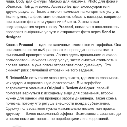
лица, Body для фигуры, Makeup для макияжа, Photo для фона и
объектов, Hair для волос, Accessories для аксессуаров или
другие разделы. После этого он нажимает на конкретные услуги.
Если нужно, на фото можно отметить область пальцем, например
при очистке фона или удалении объекта. Затем заказ
подтверждается через кнопку
Proceed
, после чего пользователь
проверяет выбранные услуги и отправляет фото через
Send to
designer
.
Кнопка
Proceed
— один из ключевых элементов интерфейса. Она
появляется после выбора правок и переводит пользователя к
финальной проверке заказа. Логика здесь правильная: сначала
пользователь набирает набор услуг, затем смотрит стоимость и
состав заказа, а уже потом отправляет фото дизайнеру. Это
снижает риск случайной отправки не того задания.
В RetouchMe есть также экран результата, где можно сравнивать
исходную и обработанную фотографию. В интерфейсе
встречаются элементы
Original
и
Review designer
: первый
помогает вернуться к исходному виду для сравнения, второй
нужен для оценки или проверки работы дизайнера. Такая схема
полезна, потому что ретушь внешности всегда субъективна.
Одному пользователю нужна максимально незаметная правка,
другому — более выраженный эффект. Возможность сравнить до
и после помогает понять, не переборщили ли с коррекцией.