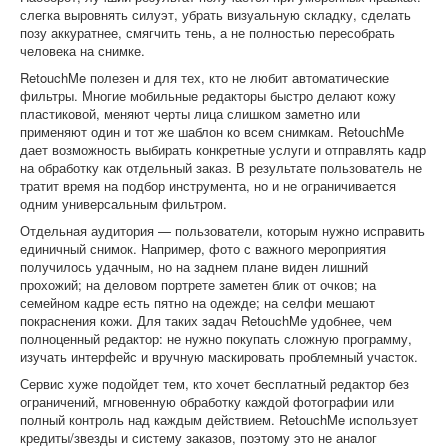
слегка выровнять силуэт, убрать визуальную складку, сделать
позу аккуратнее, смягчить тень, а не полностью пересобрать
человека на снимке.
RetouchMe полезен и для тех, кто не любит автоматические
фильтры. Многие мобильные редакторы быстро делают кожу
пластиковой, меняют черты лица слишком заметно или
применяют один и тот же шаблон ко всем снимкам. RetouchMe
дает возможность выбирать конкретные услуги и отправлять кадр
на обработку как отдельный заказ. В результате пользователь не
тратит время на подбор инструмента, но и не ограничивается
одним универсальным фильтром.
Отдельная аудитория — пользователи, которым нужно исправить
единичный снимок. Например, фото с важного мероприятия
получилось удачным, но на заднем плане виден лишний
прохожий; на деловом портрете заметен блик от очков; на
семейном кадре есть пятно на одежде; на селфи мешают
покраснения кожи. Для таких задач RetouchMe удобнее, чем
полноценный редактор: не нужно покупать сложную программу,
изучать интерфейс и вручную маскировать проблемный участок.
Сервис хуже подойдет тем, кто хочет бесплатный редактор без
ограничений, мгновенную обработку каждой фотографии или
полный контроль над каждым действием. RetouchMe использует
кредиты/звезды и систему заказов, поэтому это не аналог