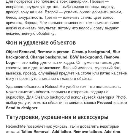
Для портретов это полезно в трех сценариях. Первый —
исправить неудачную деталь: выбившиеся волосы, седину,
пробор, зону на шее. Второй — усилить образ: добавить объем,
блеск, аккуратность. Третий — изменить стиль: цвет волос,
прическа, борода. Чем сильнее изменение, тем внимательнее
нужно оценивать результат, потому что волосы сразу выдают
некачественную обработку.
Фон и удаление объектов
Object Removal
,
Remove a person
,
Cleanup background
,
Blur
background
,
Change background
,
B&W background
,
Remove
Logo
— это набор для очистки кадра. Он нужен не только для
красоты, но и для композиции. Лишний человек, мусорный бак,
вывеска, провод, случайный предмет на столе или пятно на стене
могут перетянуть внимание с главного объекта.
Удаление объектов в RetouchMe удобно тем, что пользователь
может отметить область пальцем и отправить задачу на
обработку. Для Cleanup background используется категория Photo,
выбор услуги, отметка области на снимке, кнопка
Proceed
и затем
Send to designer
.
Татуировки, украшения и аксессуары
RetouchMe позволяет как убирать, так и добавлять некоторые
детали:
Tattoo Removal
,
Add tattoo
,
Remove tattoos
,
Add ring
,