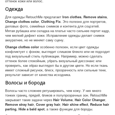
оттенок кожи или волос.
Одежда
Для одежды RetouchMe предлагает
Iron clothes
,
Remove stains
,
Change clothes color
,
Clothing Fix
. Это полезно для портретов,
деловых фото, семейных снимков и контента для соцсетей.
Мятая рубашка или складка на платье часто сильнее портит кадр,
чем мелкий дефект кожи. Исправление одежды делает снимок
аккуратнее, но не меняет саму сцену.
Change clothes color
особенно полезен, если цвет одежды
конфликтует с фоном, выглядит слишком блекло или не подходит
под визуальный стиль публикации. Например, можно сделать
оттенок более спокойным, убрать визуальный диссонанс или
проверить, как образ выглядел бы в другом цвете. Но если ткань
имеет сложный рисунок, блеск, прозрачность или сильные тени,
результат зависит от качества исходника.
Волосы и борода
Волосы часто сложнее ретушировать, чем кожу. У них много
тонких границ, прядей, бликов и полупрозрачных зон. RetouchMe
закрывает такие задачи через
Hair Volume
,
Hair Color Changer
,
Remove stray hair
,
Cover gray hair
,
Hair shine effect
,
Reduce hair
parting
,
Hide a bald spot
, а также функции для бороды.