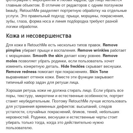
главным объектом. В отличие от редакторов с одним ползунком
beauty, RetouchMe разделяет портретную обработку на отдельные
услуги. Это правильный подход: прыщи, морщины, покраснения,
зубы, глаза, форма носа и линия подбородка требуют разной
логики обработки.
Кожа и несовершенства
Для кожи в RetouchMe есть несколько типов правок.
Remove
pimples
убирает прыщи и воспаления.
Remove wrinkles
работает
с морщинами.
Smooth the skin
делает кожу ровнее.
Remove
moles
позволяет убрать родинки, если пользователь хочет
изменить конкретную деталь.
Hide freckles
скрывает веснушки.
Remove redness
помогает при покраснениях.
Skin Tone
выравнивает оттенок кожи. Вместе эти функции закрывают
типичный набор задач для ретуши лица.
Хорошая ретушь кожи не должна стирать лицо. Если убрать все
поры, текстуру, микротени и естественные особенности, портрет
станет неубедительным. Поэтому RetouchMe лучше использовать
для устранения временных дефектов: высыпаний, следов
усталости, случайных покраснений, бликов, теней, небольших
неровностей. Родинки, веснушки и естественные черты стоит
убирать только тогда, когда это действительно нужно
пользователю.