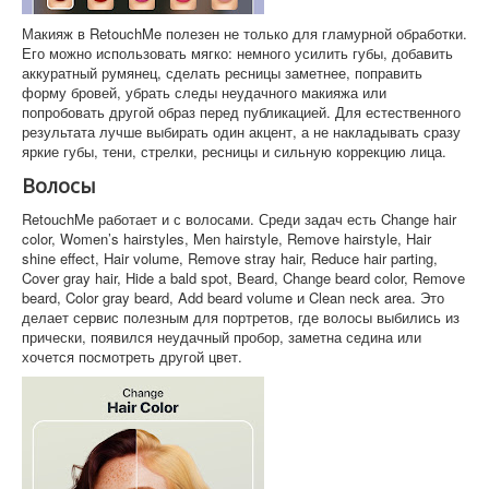
Макияж в RetouchMe полезен не только для гламурной обработки.
Его можно использовать мягко: немного усилить губы, добавить
аккуратный румянец, сделать ресницы заметнее, поправить
форму бровей, убрать следы неудачного макияжа или
попробовать другой образ перед публикацией. Для естественного
результата лучше выбирать один акцент, а не накладывать сразу
яркие губы, тени, стрелки, ресницы и сильную коррекцию лица.
Волосы
RetouchMe работает и с волосами. Среди задач есть Change hair
color, Women’s hairstyles, Men hairstyle, Remove hairstyle, Hair
shine effect, Hair volume, Remove stray hair, Reduce hair parting,
Cover gray hair, Hide a bald spot, Beard, Change beard color, Remove
beard, Color gray beard, Add beard volume и Clean neck area. Это
делает сервис полезным для портретов, где волосы выбились из
прически, появился неудачный пробор, заметна седина или
хочется посмотреть другой цвет.