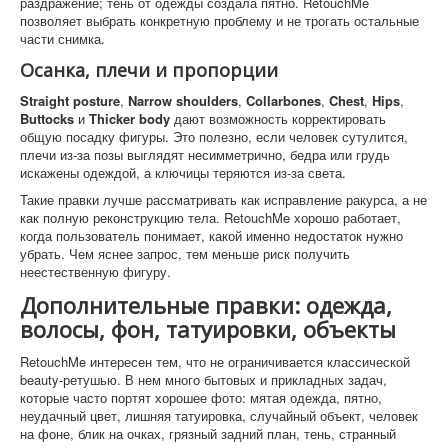
раздражение; тень от одежды создала пятно. RetouchMe
позволяет выбрать конкретную проблему и не трогать остальные
части снимка.
Осанка, плечи и пропорции
Straight posture
,
Narrow shoulders
,
Collarbones
,
Chest
,
Hips
,
Buttocks
и
Thicker body
дают возможность корректировать
общую посадку фигуры. Это полезно, если человек сутулится,
плечи из-за позы выглядят несимметрично, бедра или грудь
искажены одеждой, а ключицы теряются из-за света.
Такие правки лучше рассматривать как исправление ракурса, а не
как полную реконструкцию тела. RetouchMe хорошо работает,
когда пользователь понимает, какой именно недостаток нужно
убрать. Чем яснее запрос, тем меньше риск получить
неестественную фигуру.
Дополнительные правки: одежда,
волосы, фон, татуировки, объекты
RetouchMe интересен тем, что не ограничивается классической
beauty-ретушью. В нем много бытовых и прикладных задач,
которые часто портят хорошее фото: мятая одежда, пятно,
неудачный цвет, лишняя татуировка, случайный объект, человек
на фоне, блик на очках, грязный задний план, тень, странный