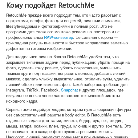
Кому подойдет RetouchMe
RetouchMe прежде всего подходит тем, кто часто работает с
портретами, селфи, фото для соцсетей, личными снимками,
lifestyle-кадрами и фотографиями в полный рост. Это не
программа для сложного монтажа рекламных постеров и не
профессиональный
RAW-конвертер
. Ее сильная сторона —
прикладная ретушь внешности и быстрое исправление заметных
дефектов на готовом изображении.
Для владельцев личных блогов RetouchMe удобен тем, что
закрывает типичные задачи перед публикацией: убрать прыщи на
фото, сделать кожу ровнее, убрать покраснения, уменьшить
темные круги под глазами, поправить волосы, добавить легкий
макияж, сделать улыбку выразительнее, отбелить зубы, удалить
лишний объект или изменить фон. Такой набор востребован для
Instagram, TikTok, Facebook,
Snapchat
и других площадок, где
визуальное впечатление часто важнее технической чистоты
исходного кадра.
Сервис также подойдет людям, которым нужна коррекция фигуры
без самостоятельной работы в body editor. В RetouchMe есть
отдельные задачи для талии, живота, бедер, рук, ног, ягодиц,
мышц, загара, осанки, плеч, груди, ключиц и других зон тела. Это
не означает, что каждое фото нужно агрессивно менять.
Наоборот, лучший результат получается при умеренных правках: