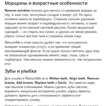
Морщины и возрастные особенности
Remove wrinkles
полезен для мягкого сглаживания морщин на
лбу, в зоне глаз, носогубных складок и вокруг губ. Но здесь
особенно важно не переборщить. Слишком сильное удаление
морщин меняет возраст и индивидуальность человека, а также
нарушает естественный световой рисунок. Более аккуратный
сценарий — не стирать все линии, а сделать их менее резкими,
убрать только жесткие тени и сохранить объем лица.
RetouchMe в этом смысле удобен тем, что пользователь
выбирает конкретную услугу, а не применяет общий
омолаживающий фильтр. Если нужно только смягчить одну зону,
не обязательно одновременно менять лицо, глаза, губы и
подбородок. Чем меньше лишних вмешательств, тем натуральнее
итог.
Зубы и улыбка
Для улыбки в RetouchMe есть
Whiten teeth
,
Align teeth
,
Remove
braces
,
Add braces
,
Replace teeth
и
Smile
. Это заметно шире,
чем обычное отбеливание. Можно сделать зубы светлее,
выровнять визуальное восприятие улыбки, убрать брекеты,
добавить брекеты для стилизованного эффекта или
скорректировать улыбку.
Отбеливание зубов — простая, но опасная правка. Если сделать