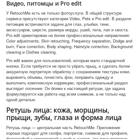
Видео, питомцы и Pro edit
У RetouchMe есть не только фотоуслуги. В общей структуре
сервиса присутствуют категории Video, Pets и Pro edit. В разделе
питомцев встречаются задачи для глаз, улыбки, тени,
аксессуаров, шерсти, размера морды, ушей, тела, лап и хвоста.
Pro edit ориентирован на более профессиональные направления:
Color adjustments, Skin retouching, Frequency separation, Dodge and
burn, Face correction, Body shaping, Hairstyle correction, Background
cleaning и Clothes cleaning.
Pro edit важен для пользователей, которым мало стандартной
кнопки. Если требуется не просто убрать прыщ, а сделать более
аккуратную портретную обработку с сохранением текстуры кожи,
выровнять объемы, почистить фон, поправить одежду и
выполнить комплексную коррекцию, профессиональный раздел
выглядит логичнее. Он ближе к настоящей ретуши, где задача
формулируется как работа над всем снимком, а не только над
одной деталью.
Ретушь лица: кожа, морщины,
прыщи, зубы, глаза и форма лица
Ретушь лица — центральная часть RetouchMe. Приложение
хорошо подходит для селфи, портретов, снимков для профиля,
фотографий с мероприятий и любых кадров, где лицо является