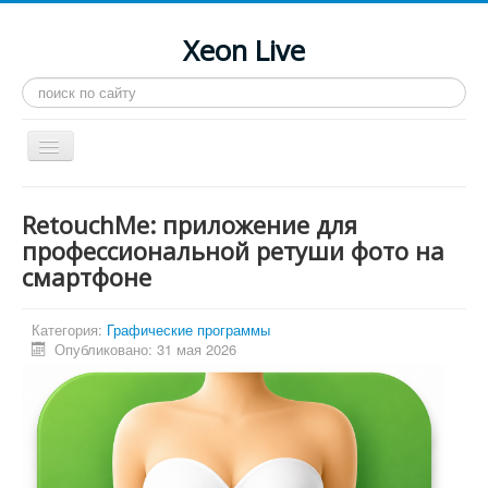
Xeon Live
Искать...
Toggle
Navigation
Главная
RetouchMe: приложение для
LGA 2011-3
профессиональной ретуши фото на
смартфоне
LGA 2011
Процессоры
Категория:
Графические программы
Инструкции
Опубликовано: 31 мая 2026
Рейтинги
Конференция
Системные программы