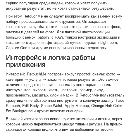
сервис популярен среди людей, которые хотят получить
аккуратный результат, но не хотят становиться ретушерами.
При этом RetouchMe не следует воспринимать как замену всему
набору профессиональных инструментов. Он закрывает
конкретную нишу: быстрые и понятные правки внешности, фона,
одежды и деталей на фото. Для пакетной цветокоррекции
больших съемок, работы с RAW, тонкой настройки экспозиции и
каталожного хранения фотографий лучше подходят Lightroom,
Capture One или другие специализированные редакторы.
Интерфейс и логика работы
приложения
Интерфейс RetouchMe построен вокруг простой схемы: фото →
категория → услуга → заказ → готовый результат. Это важное
отличие от редакторов, где сначала нужно открыть панель
инструментов, выбрать кисть, настроить размер, силу,
прозрачность, масштаб, слои и маски. В RetouchMe пользователь
сразу видит не абстрактный инструмент, а конечную задачу: Face
Retouch, Edit Body, Shape Waist, Apply Makeup, Change Hair Color,
Fix Background и другие похожие сценарии.
В нижней части экранов используются категории и иконки, через
которые можно переключаться между типами ретуши. На промо-
скриншотах хорошо видно, что внутри выбранной категории