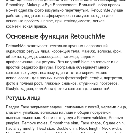
Smoothing, Makeup и Eye Enhancement. Большой набор правок
может сделать фото визуально перетянутым. RetouchMe лучше
работает, когда заказ сформулирован аккуратно: одна-две
основные проблемы плюс, при необходимости, легкая
косметическая правка.
Основные функции RetouchMe
RetouchMe охватывает несколько крупных направлений
обработки: ретушь лица, коррекция тела, макияж, волосы, фон,
объекты, одежда, аксессуары, питомцы, видео и
профессиональная ретушь. Это не узкий blemish remover и не
простой редактор фигуры. Программа объединяет много
конкретных услуг, поэтому один и тот же сервис можно
использовать для разных типов фотографий: селфи, портретов,
фото в полный рост, пляжных снимков, студийных портретов,
lifestyle-кадров, семейных фото и контента для соцсетей.
Ретушь лица
Раздел Face закрывает задачи, связанные с кожей, чертами лица,
глазами, улыбкой, волосами на лице и общей портретной
выразительностью. В нем есть услуги Remove wrinkles, Remove
pimples, Remove moles, Smooth the skin, Face shape, Square chin,
Facial symmetry, Head size, Double chin, Neck length, Neck width,