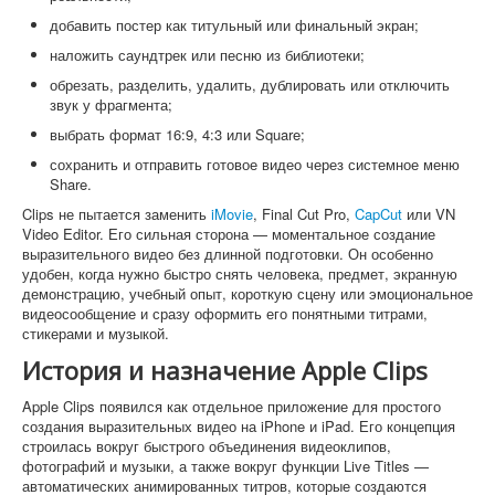
добавить постер как титульный или финальный экран;
наложить саундтрек или песню из библиотеки;
обрезать, разделить, удалить, дублировать или отключить
звук у фрагмента;
выбрать формат 16:9, 4:3 или Square;
сохранить и отправить готовое видео через системное меню
Share.
Clips не пытается заменить
iMovie
, Final Cut Pro,
CapCut
или VN
Video Editor. Его сильная сторона — моментальное создание
выразительного видео без длинной подготовки. Он особенно
удобен, когда нужно быстро снять человека, предмет, экранную
демонстрацию, учебный опыт, короткую сцену или эмоциональное
видеосообщение и сразу оформить его понятными титрами,
стикерами и музыкой.
История и назначение Apple Clips
Apple Clips появился как отдельное приложение для простого
создания выразительных видео на iPhone и iPad. Его концепция
строилась вокруг быстрого объединения видеоклипов,
фотографий и музыки, а также вокруг функции Live Titles —
автоматических анимированных титров, которые создаются