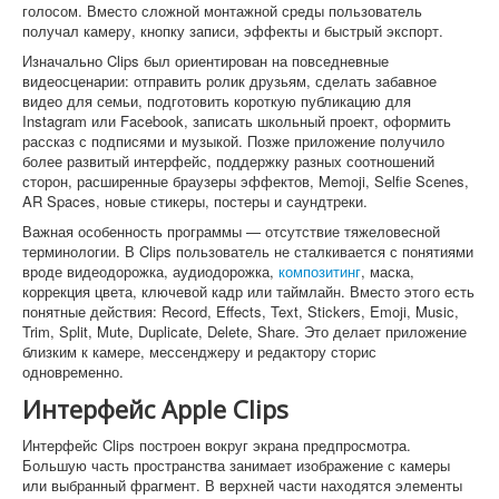
голосом. Вместо сложной монтажной среды пользователь
получал камеру, кнопку записи, эффекты и быстрый экспорт.
Изначально Clips был ориентирован на повседневные
видеосценарии: отправить ролик друзьям, сделать забавное
видео для семьи, подготовить короткую публикацию для
Instagram или Facebook, записать школьный проект, оформить
рассказ с подписями и музыкой. Позже приложение получило
более развитый интерфейс, поддержку разных соотношений
сторон, расширенные браузеры эффектов, Memoji, Selfie Scenes,
AR Spaces, новые стикеры, постеры и саундтреки.
Важная особенность программы — отсутствие тяжеловесной
терминологии. В Clips пользователь не сталкивается с понятиями
вроде видеодорожка, аудиодорожка,
композитинг
, маска,
коррекция цвета, ключевой кадр или таймлайн. Вместо этого есть
понятные действия: Record, Effects, Text, Stickers, Emoji, Music,
Trim, Split, Mute, Duplicate, Delete, Share. Это делает приложение
близким к камере, мессенджеру и редактору сторис
одновременно.
Интерфейс Apple Clips
Интерфейс Clips построен вокруг экрана предпросмотра.
Большую часть пространства занимает изображение с камеры
или выбранный фрагмент. В верхней части находятся элементы