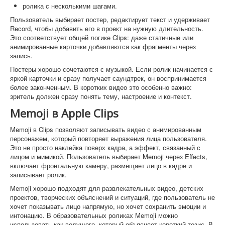
ролика с несколькими шагами.
Пользователь выбирает постер, редактирует текст и удерживает
Record, чтобы добавить его в проект на нужную длительность.
Это соответствует общей логике Clips: даже статичные или
анимированные карточки добавляются как фрагменты через
запись.
Постеры хорошо сочетаются с музыкой. Если ролик начинается с
яркой карточки и сразу получает саундтрек, он воспринимается
более законченным. В коротких видео это особенно важно:
зритель должен сразу понять тему, настроение и контекст.
Memoji в Apple Clips
Memoji в Clips позволяют записывать видео с анимированным
персонажем, который повторяет выражения лица пользователя.
Это не просто наклейка поверх кадра, а эффект, связанный с
лицом и мимикой. Пользователь выбирает Memoji через Effects,
включает фронтальную камеру, размещает лицо в кадре и
записывает ролик.
Memoji хорошо подходят для развлекательных видео, детских
проектов, творческих объяснений и ситуаций, где пользователь не
хочет показывать лицо напрямую, но хочет сохранить эмоции и
интонацию. В образовательных роликах Memoji можно
использовать как ведущего, который объясняет короткий тезис. В