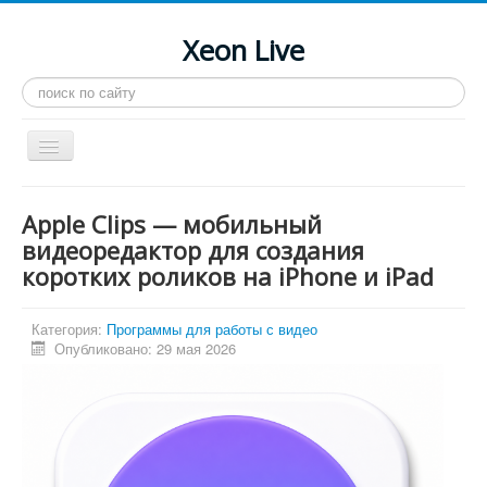
Xeon Live
Искать...
Toggle
Navigation
Главная
Apple Clips — мобильный
LGA 2011-3
видеоредактор для создания
коротких роликов на iPhone и iPad
LGA 2011
Процессоры
Категория:
Программы для работы с видео
Инструкции
Опубликовано: 29 мая 2026
Рейтинги
Конференция
Системные программы