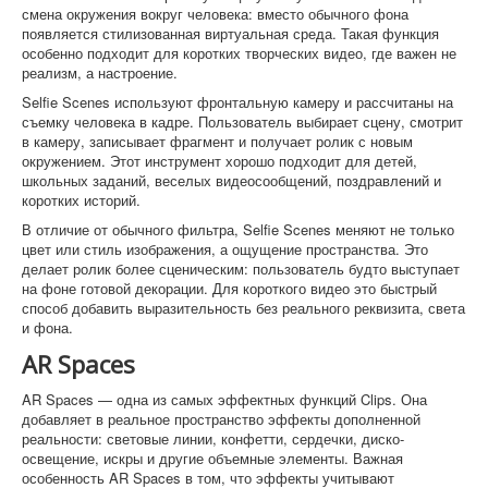
смена окружения вокруг человека: вместо обычного фона
появляется стилизованная виртуальная среда. Такая функция
особенно подходит для коротких творческих видео, где важен не
реализм, а настроение.
Selfie Scenes используют фронтальную камеру и рассчитаны на
съемку человека в кадре. Пользователь выбирает сцену, смотрит
в камеру, записывает фрагмент и получает ролик с новым
окружением. Этот инструмент хорошо подходит для детей,
школьных заданий, веселых видеосообщений, поздравлений и
коротких историй.
В отличие от обычного фильтра, Selfie Scenes меняют не только
цвет или стиль изображения, а ощущение пространства. Это
делает ролик более сценическим: пользователь будто выступает
на фоне готовой декорации. Для короткого видео это быстрый
способ добавить выразительность без реального реквизита, света
и фона.
AR Spaces
AR Spaces — одна из самых эффектных функций Clips. Она
добавляет в реальное пространство эффекты дополненной
реальности: световые линии, конфетти, сердечки, диско-
освещение, искры и другие объемные элементы. Важная
особенность AR Spaces в том, что эффекты учитывают