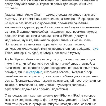
сразу получает готовый короткий ролик для сохранения или
отправки.
Главная идея Apple Clips — сделать создание видео таким же
быстрым, как съемка обычного клипа на телефон. В приложении
не нужно разбираться с дорожками, сложными панелями,
ключевыми кадрами, ручной синхронизацией звука и монтажными
окнами. В центре интерфейса находится предпросмотр камеры,
большая красная кнопка записи, кнопка Effects, доступ к
медиатеке, музыка, миниатюры фрагментов и кнопка Share.
Пользователь записывает фрагмент, отпускает кнопку,
записывает следующий, меняет порядок клипов, добавляет
Live
Titles, стикеры, эмодзи, фильтры, постеры и музыку.
Apple Clips особенно хорошо подходит для тех случаев, когда
нужен не длинный ролик с точной монтажной драматургией, а
выразительное короткое видео: поздравление, объяснение темы,
реакция, мини-
инструкция
, школьная работа, быстрый обзор,
семейная нарезка, ролик для чата или публикация в социальных
сетях. Программа делает акцент на визуальной простоте, крупном
тексте, анимированных элементах, субтитрах голосом и
эффектной подаче без сложной подготовки.
Clips создавался как приложение для iPhone и iPad, в котором
можно объединять видео, фото и музыку, добавлять Live Titles,
фильтры, речевые пузырьки, фигуры, эмодзи и полноэкранные