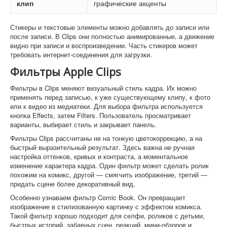
клип
графические акценты
Стикеры и текстовые элементы можно добавлять до записи или
после записи. В Clips они полностью анимированные, а движение
видно при записи и воспроизведении. Часть стикеров может
требовать интернет-соединения для загрузки.
Фильтры Apple Clips
Фильтры в Clips меняют визуальный стиль кадра. Их можно
применять перед записью, к уже существующему клипу, к фото
или к видео из медиатеки. Для выбора фильтра используется
кнопка Effects, затем Filters. Пользователь просматривает
варианты, выбирает стиль и закрывает панель.
Фильтры Clips рассчитаны не на тонкую цветокоррекцию, а на
быстрый выразительный результат. Здесь важна не ручная
настройка оттенков, кривых и контраста, а моментальное
изменение характера кадра. Один фильтр может сделать ролик
похожим на комикс, другой — смягчить изображение, третий —
придать сцене более декоративный вид.
Особенно узнаваем фильтр Comic Book. Он превращает
изображение в стилизованную картинку с эффектом комикса.
Такой фильтр хорошо подходит для селфи, роликов с детьми,
быстрых историй, забавных сцен, реакций, мини-обзоров и