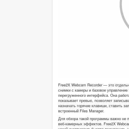
Free2X Webcam Recorder — это отдельн
снимки с камеры и базовое управление 
перегруженного интерфейса. Она работа
показывает превью, позволяет записыва
назначать горячие клавиши, ставить з
встроенный Files Manager.
Для обзора такой программы важно не п
веб-камерных эффектов. Free2X Webcam
узкий инструмент: быстро подключить к