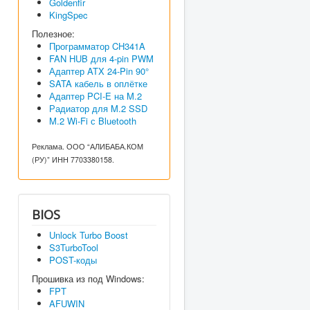
Goldenfir
KingSpec
Полезное:
Программатор CH341A
FAN HUB для 4-pin PWM
Адаптер ATX 24-Pin 90°
SATA кабель в оплётке
Адаптер PCI-E на M.2
Радиатор для M.2 SSD
M.2 Wi-Fi с Bluetooth
Реклама. ООО “АЛИБАБА.КОМ
(РУ)” ИНН 7703380158.
BIOS
Unlock Turbo Boost
S3TurboTool
POST-коды
Прошивка из под Windows:
FPT
AFUWIN