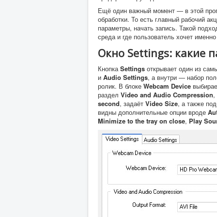
Ещё один важный момент — в этой про
обработки. То есть главный рабочий ак
параметры, начать запись. Такой подх
среда и где пользователь хочет именно
Окно Settings: какие
Кнопка
Settings
открывает один из сам
и
Audio Settings
, а внутри — набор по
ролик. В блоке
Webcam Device
выбирае
раздел
Video and Audio Compression
,
second
, задаёт
Video Size
, а также по
видны дополнительные опции вроде
Au
Minimize to the tray on close
,
Play Soun