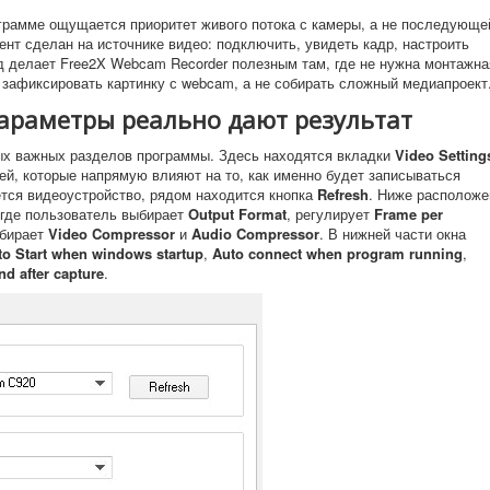
грамме ощущается приоритет живого потока с камеры, а не последующе
цент сделан на источнике видео: подключить, увидеть кадр, настроить
од делает Free2X Webcam Recorder полезным там, где не нужна монтажна
 зафиксировать картинку с webcam, а не собирать сложный медиапроект
 параметры реально дают результат
ых важных разделов программы. Здесь находятся вкладки
Video Setting
лей, которые напрямую влияют на то, как именно будет записываться
тся видеоустройство, рядом находится кнопка
Refresh
. Ниже расположе
 где пользователь выбирает
Output Format
, регулирует
Frame per
дбирает
Video Compressor
и
Audio Compressor
. В нижней части окна
to Start when windows startup
,
Auto connect when program running
,
d after capture
.