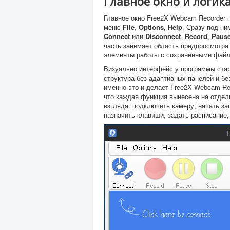
Главное окно и логик
Главное окно Free2X Webcam Recorder 
меню
File
,
Options
,
Help
. Сразу под ни
Connect
или
Disconnect
,
Record
,
Paus
часть занимает область предпросмотра
элементы работы с сохранёнными файл
Визуально интерфейс у программы стар
структура без адаптивных панелей и б
именно это и делает Free2X Webcam Re
что каждая функция вынесена на отдел
взгляда: подключить камеру, начать зап
назначить клавиши, задать расписание,