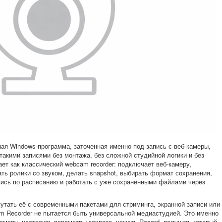
ая Windows-программа, заточенная именно под запись с веб-камеры,
такими записями без монтажа, без сложной студийной логики и без
ет как классический webcam recorder: подключает веб-камеру,
ть ролики со звуком, делать snapshot, выбирать формат сохранения,
апись по расписанию и работать с уже сохранёнными файлами через
утать её с современными пакетами для стриминга, экранной записи или
 Recorder не пытается быть универсальной медиастудией. Это именно
амеру, настроить параметры захвата, нажать Record, получить готовый