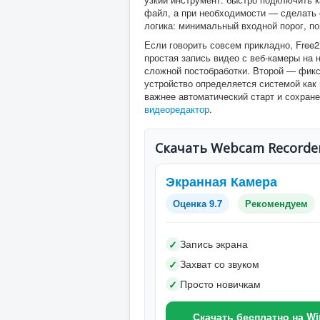
файл, а при необходимости — сделать с
логика: минимальный входной порог, по
Если говорить совсем прикладно, Free
простая запись видео с веб-камеры на 
сложной постобработки. Второй — фик
устройство определяется системой как 
важнее автоматический старт и сохран
видеоредактор
.
Скачать Webcam Recorde
Экранная Камера
Оценка 9.7
Рекомендуем
Запись экрана
✓
Захват со звуком
✓
Просто новичкам
✓
Скачать бесплатно на W