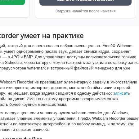
Загрузка начнётся после нажатия
order умеет на практике
ий, который для своего класса собран очень цельно. Free2X Webcam
ы, умеет одновременно писать звук, делает снимки кадра, сохраняет
я — в JPG и BMP. Для управления доступны пользовательские горячие
а Schedule, через которую можно настроить запуск или остановку запис
 предусмотрен watermark и встроенный файловый менеджер для уже
X Webcam Recorder не превращает элементарную задачу в многоэтапную
логики проекта, импортов, дорожек, монтажной тайм-линии и прочей
ру, но мешает, когда задача сводится к одному действию:
записать
айл на диске. Именно поэтому программа воспринимается как
часть более крупной медиасистемы.
ает следующее: если человеку нужен webcam recorder для Windows,
оказывает главные элементы управления, Free2X Webcam Recorder решае
тно и по архитектуре интерфейса, и по набору команд, и по тому, как
анения и списком записей.