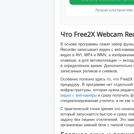
Лучшая альтернатива
Что Free2X Webcam Rec
В основе программы лежит набор функц
Recorder записывает видео с веб-камер
видео в AVI, MP4 и WMV, а изображени
клавиши, а для автоматизации — вкладк
в определённое время. Дополнительно
записанных роликов и снимков.
Особенно полезно здесь то, что Free2
процедуру. В программе нет отдельной 
инфраструктуры, которая нужна редакто
видео с веб-камеры
и сразу получить ф
специализированная утилита, а не как 
С практической точки зрения это означ
который запускается быстро и сразу п
задачу без лишних отвлечений. Это заме
организован нижний блок с папкой сохр