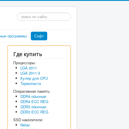
Искать...
ные программы
Софт
Где купить
Процессоры:
LGA 2011
LGA 2011-3
Кулер для CPU
Термопаста
Оперативная память:
DDR4 обычная
DDR4 ECC REG
DDR3 обычная
DDR3 ECC REG
SSD накопители:
Netac