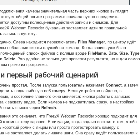
 подключения камеры значительная часть верхних кнопок выглядит
етствует общей логике программы: сначала нужно определить
вятся доступны полноценные действия записи и снимков. Для
ree2X Webcam Recorder буквально заставляет идти по правильной
ь запись в пустоту.
удачно. Слева находится переключатель
Files Manager
, по центру идёт
ены небольшие иконки служебных команд. Когда запись уже была
в полноценный список файлов с полями вроде
FileName
,
Date
,
Size
,
Type
и
Delete
. Это удобно не только для проверки результата, но и для самог
лом прямо из программы.
и первый рабочий сценарий
 очень простая. После запуска пользователь нажимает
Connect
, а затем
делить подключённую веб-камеру. Если устройство найдено, в
вью, и состояние главного окна меняется: кнопки работы с записью
ва к захвату видео. Если камера не подхватилась сразу, в настройках
бновить список через
Refresh
.
вания это означает, что Free2X Webcam Recorder хорошо подходит для
к компьютеру заранее. В ситуации, когда задача состоит в том, чтобы
 короткий ролик с лицом или просто протестировать камеру с
ма не заставляет делать лишние шаги. Она сразу ведёт пользователя к