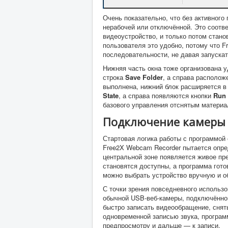
Очень показательно, что без активного
нерабочей или отключённой. Это соотв
видеоустройство, и только потом стано
пользователя это удобно, потому что F
последовательности, не давая запускат
Нижняя часть окна тоже организована 
строка
Save Folder
, а справа располож
выполнена, нижний блок расширяется 
State
, а справа появляются кнопки
Run
базового управления отснятым материа
Подключение камеры 
Стартовая логика работы с программой
Free2X Webcam Recorder пытается опре
центральной зоне появляется живое пре
становятся доступны, а программа гото
можно выбрать устройство вручную и о
С точки зрения повседневного использо
обычной USB-веб-камеры, подключённой 
быстро записать видеообращение, снять
одновременной записью звука, програм
предпросмотру и дальше — к записи.