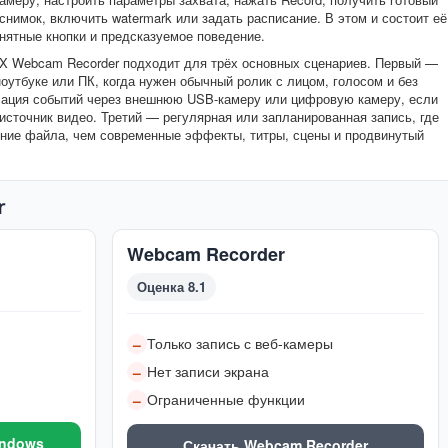
нимок, включить watermark или задать расписание. В этом и состоит её
нятные кнопки и предсказуемое поведение.
2X Webcam Recorder подходит для трёх основных сценариев. Первый —
ноутбуке или ПК, когда нужен обычный ролик с лицом, голосом и без
сация событий через внешнюю USB-камеру или цифровую камеру, если
источник видео. Третий — регулярная или запланированная запись, где
ение файла, чем современные эффекты, титры, сцены и продвинутый
r
Webcam Recorder
Оценка 8.1
Только запись с веб-камеры
–
Нет записи экрана
–
Ограниченные функции
–
indows
Скачать Webcam Recorder