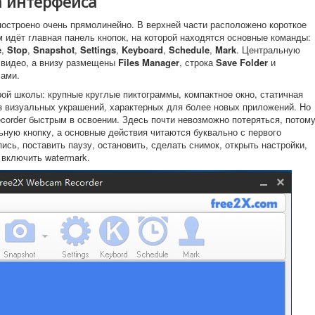
а интерфейса
построено очень прямолинейно. В верхней части расположено короткое
м идёт главная панель кнопок, на которой находятся основные команды:
e
,
Stop
,
Snapshot
,
Settings
,
Keyboard
,
Schedule
,
Mark
. Центральную
 видео, а внизу размещены
Files Manager
, строка
Save Folder
и
ами.
ой школы: крупные круглые пиктограммы, компактное окно, статичная
ез визуальных украшений, характерных для более новых приложений. Но
corder быстрым в освоении. Здесь почти невозможно потеряться, потом
ьную кнопку, а основные действия читаются буквально с первого
ись, поставить паузу, остановить, сделать снимок, открыть настройки,
 включить watermark.