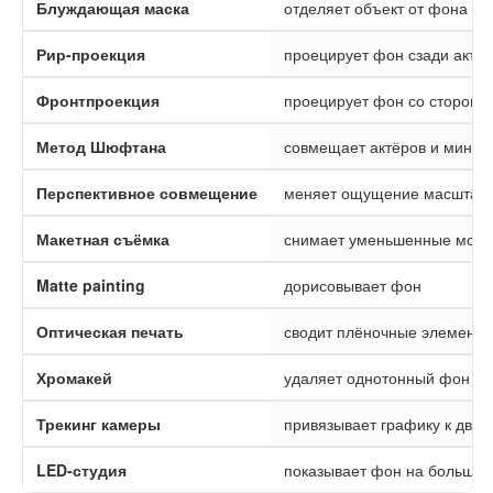
Блуждающая маска
отделяет объект от фона
Рир-проекция
проецирует фон сзади актё
Фронтпроекция
проецирует фон со стороны
Метод Шюфтана
совмещает актёров и миниа
Перспективное совмещение
меняет ощущение масштаб
Макетная съёмка
снимает уменьшенные мод
Matte painting
дорисовывает фон
Оптическая печать
сводит плёночные элементы
Хромакей
удаляет однотонный фон
Трекинг камеры
привязывает графику к дви
LED-студия
показывает фон на большом