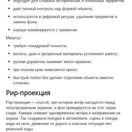
подходит для сложных исторических и плёночных эффектов;
даёт полный контроль над формой объекта;
используется в цифровой ретуши, удалении предметов и
замене фона;
хорошо комбинируется с трекингом.
Минусы:
требует покадровой точности;
волосы, дым и прозрачные материалы усложняют работу;
ручная доработка занимает много времени;
при плохом крае появляется ореол;
быстрый motion blur делает отделение объекта заметно
сложнее.
Рир-проекция
Рир-проекция — способ, при котором актёр находится перед
полупрозрачным экраном, а фон проецируется на этот экран
сзади. Камера снимает одновременно актёра и изображение на
экране. Так создавали поездки в автомобиле, сцены в поезде,
виды из окон, движение по дороге и опасные ситуации без
реальной езды.