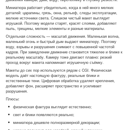
Миниатюра работает убедительно, когда в ней много мелких
деталей: царапины, грязь, окна, рельеф, следы эксплуатации,
мелкие источники света. Слишком чистый макет выглядит
игрушкой. Поэтому модели старят, красят слоями, добавляют
пыль, трещины, мелкие элементы и разные материалы.
Отдельная сложность — масштаб движения. Маленькая волна,
маленький огонь и быстрый дым выдают миниатюру. Поэтому
воду, взрывы и разрушения снимают с повышенной частотой
кадров. При замедлении движение становится тяжелее и ближе к
реальному масштабу. Камеру тоже двигают плавно: резкий
проход вокруг макета напоминает игрушечную съёмку.
Макеты до сих пор используются рядом с CGI. Физическая
модель даёт настоящую фактуру, реальные блики и
естественные тени. Цифровая обработка удаляет крепления,
добавляет фон, расширяет пространство и усиливает
разрушения.
Плюсы:
физическая фактура выглядит естественно;
свет и блики появляются реально;
миниатюра дешевле полноразмерной декорации;