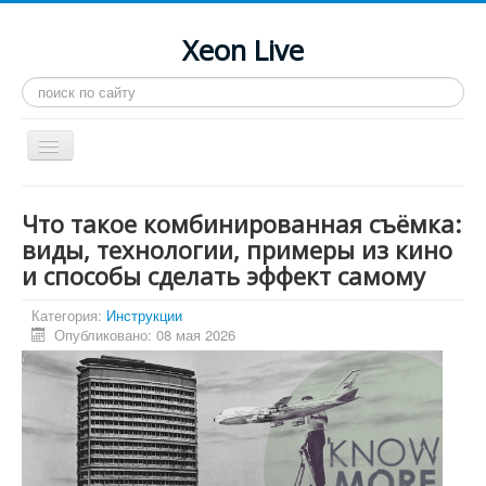
Xeon Live
Искать...
Toggle
Navigation
Главная
Что такое комбинированная съёмка:
LGA 2011-3
виды, технологии, примеры из кино
и способы сделать эффект самому
LGA 2011
Процессоры
Категория:
Инструкции
Опубликовано: 08 мая 2026
Инструкции
Рейтинги
Конференция
Системные программы