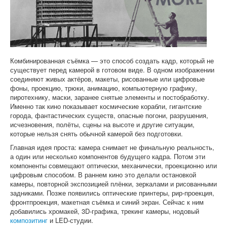
Софт
Комбинированная съёмка — это способ создать кадр, который не
существует перед камерой в готовом виде. В одном изображении
соединяют живых актёров, макеты, рисованные или цифровые
фоны, проекцию, трюки, анимацию, компьютерную графику,
пиротехнику, маски, заранее снятые элементы и постобработку.
Именно так кино показывает космические корабли, гигантские
города, фантастических существ, опасные погони, разрушения,
исчезновения, полёты, сцены на высоте и другие ситуации,
которые нельзя снять обычной камерой без подготовки.
Главная идея проста: камера снимает не финальную реальность,
а один или несколько компонентов будущего кадра. Потом эти
компоненты совмещают оптически, механически, проекционно или
цифровым способом. В раннем кино это делали остановкой
камеры, повторной экспозицией плёнки, зеркалами и рисованными
задниками. Позже появились оптические принтеры, рир-проекция,
фронтпроекция, макетная съёмка и синий экран. Сейчас к ним
добавились хромакей, 3D-графика, трекинг камеры, нодовый
композитинг
и LED-студии.