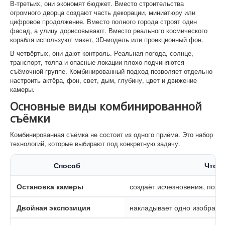
В-третьих, они экономят бюджет. Вместо строительства
огромного дворца создают часть декорации, миниатюру или
цифровое продолжение. Вместо полного города строят один
фасад, а улицу дорисовывают. Вместо реального космического
корабля используют макет, 3D-модель или проекционный фон.
В-четвёртых, они дают контроль. Реальная погода, солнце,
транспорт, толпа и опасные локации плохо подчиняются
съёмочной группе. Комбинированный подход позволяет отдельно
настроить актёра, фон, свет, дым, глубину, цвет и движение
камеры.
Основные виды комбинированной
съёмки
Комбинированная съёмка не состоит из одного приёма. Это набор
технологий, которые выбирают под конкретную задачу.
Способ
Что д
Остановка камеры
создаёт исчезновения, поя
Двойная экспозиция
накладывает одно изображе