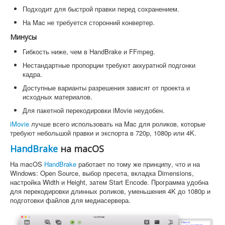
Подходит для быстрой правки перед сохранением.
На Mac не требуется сторонний конвертер.
Минусы
Гибкость ниже, чем в HandBrake и FFmpeg.
Нестандартные пропорции требуют аккуратной подгонки
кадра.
Доступные варианты разрешения зависят от проекта и
исходных материалов.
Для пакетной перекодировки iMovie неудобен.
iMovie
лучше всего использовать на Mac для роликов, которые
требуют небольшой правки и экспорта в 720p, 1080p или 4K.
HandBrake
на macOS
На macOS
HandBrake
работает по тому же принципу, что и на
Windows: Open Source, выбор пресета, вкладка Dimensions,
настройка Width и Height, затем Start Encode. Программа удобна
для перекодировки длинных роликов, уменьшения 4K до 1080p и
подготовки файлов для медиасервера.