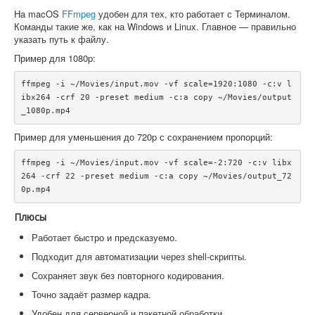
На macOS
FFmpeg
удобен для тех, кто работает с Терминалом.
Команды такие же, как на Windows и Linux. Главное — правильно
указать путь к файлу.
Пример для 1080p:
ffmpeg -i ~/Movies/input.mov -vf scale=1920:1080 -c:v l
ibx264 -crf 20 -preset medium -c:a copy ~/Movies/output
Пример для уменьшения до 720p с сохранением пропорций:
ffmpeg -i ~/Movies/input.mov -vf scale=-2:720 -c:v libx
264 -crf 22 -preset medium -c:a copy ~/Movies/output_72
Плюсы
Работает быстро и предсказуемо.
Подходит для автоматизации через shell-скрипты.
Сохраняет звук без повторного кодирования.
Точно задаёт размер кадра.
Удобен для серверной и пакетной обработки.