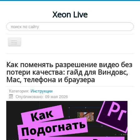
Xeon Live
Искать...
Toggle
Navigation
Главная
Как поменять разрешение видео без
LGA 2011-3
потери качества: гайд для Виндовс,
Mac, телефона и браузера
LGA 2011
Процессоры
Категория:
Инструкции
Опубликовано: 09 мая 2026
Инструкции
Рейтинги
Конференция
Системные программы