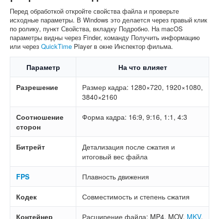
Перед обработкой откройте свойства файла и проверьте
исходные параметры. В Windows это делается через правый клик
по ролику, пункт Свойства, вкладку Подробно. На macOS
параметры видны через Finder, команду Получить информацию
или через
QuickTime
Player в окне Инспектор фильма.
Параметр
На что влияет
Разрешение
Размер кадра: 1280×720, 1920×1080,
3840×2160
Соотношение
Форма кадра: 16:9, 9:16, 1:1, 4:3
сторон
Битрейт
Детализация после сжатия и
итоговый вес файла
FPS
Плавность движения
Кодек
Совместимость и степень сжатия
Контейнер
Расширение файла: MP4, MOV,
MKV
,