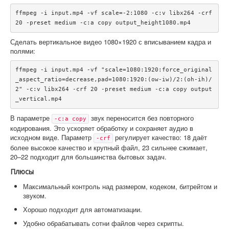
ffmpeg -i input.mp4 -vf scale=-2:1080 -c:v libx264 -crf 
Сделать вертикальное видео 1080×1920 с вписыванием кадра и
полями:
ffmpeg -i input.mp4 -vf "scale=1080:1920:force_original
_aspect_ratio=decrease,pad=1080:1920:(ow-iw)/2:(oh-ih)/
2" -c:v libx264 -crf 20 -preset medium -c:a copy output
В параметре
звук переносится без повторного
-c:a copy
кодирования. Это ускоряет обработку и сохраняет аудио в
исходном виде. Параметр
регулирует качество: 18 даёт
-crf
более высокое качество и крупный файл, 23 сильнее сжимает,
20–22 подходит для большинства бытовых задач.
Плюсы
Максимальный контроль над размером, кодеком, битрейтом и
звуком.
Хорошо подходит для автоматизации.
Удобно обрабатывать сотни файлов через скрипты.