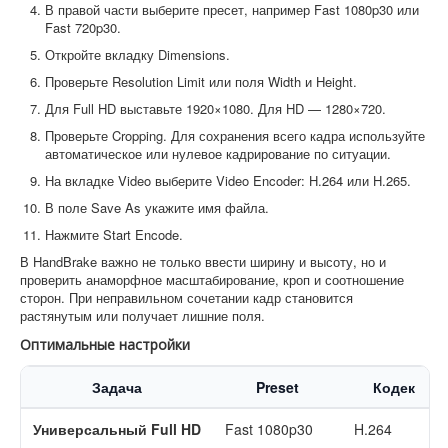
В правой части выберите пресет, например Fast 1080p30 или
Fast 720p30.
Откройте вкладку Dimensions.
Проверьте Resolution Limit или поля Width и Height.
Для Full HD выставьте 1920×1080. Для HD — 1280×720.
Проверьте Cropping. Для сохранения всего кадра используйте
автоматическое или нулевое кадрирование по ситуации.
На вкладке Video выберите Video Encoder: H.264 или H.265.
В поле Save As укажите имя файла.
Нажмите Start Encode.
В HandBrake важно не только ввести ширину и высоту, но и
проверить анаморфное масштабирование, кроп и соотношение
сторон. При неправильном сочетании кадр становится
растянутым или получает лишние поля.
Оптимальные настройки
Задача
Preset
Кодек
Универсальный Full HD
Fast 1080p30
H.264