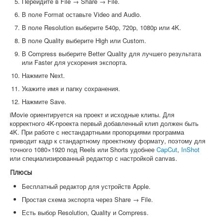
Перейдите в File → Share → File.
В поле Format оставьте Video and Audio.
В поле Resolution выберите 540p, 720p, 1080p или 4K.
В поле Quality выберите High или Custom.
В Compress выберите Better Quality для лучшего результата
или Faster для ускорения экспорта.
Нажмите Next.
Укажите имя и папку сохранения.
Нажмите Save.
iMovie ориентируется на проект и исходные клипы. Для
корректного 4K-проекта первый добавленный клип должен быть
4K. При работе с нестандартными пропорциями программа
приводит кадр к стандартному проектному формату, поэтому для
точного 1080×1920 под Reels или Shorts удобнее
CapCut
,
InShot
или специализированный редактор с настройкой canvas.
Плюсы
Бесплатный редактор для устройств Apple.
Простая схема экспорта через Share → File.
Есть выбор Resolution, Quality и Compress.