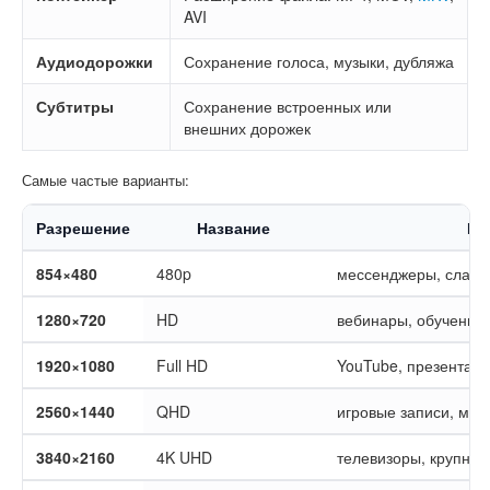
AVI
Аудиодорожки
Сохранение голоса, музыки, дубляжа
Субтитры
Сохранение встроенных или
внешних дорожек
Самые частые варианты:
Разрешение
Название
Гд
854×480
480p
мессенджеры, слабы
1280×720
HD
вебинары, обучение,
1920×1080
Full HD
YouTube, презентаци
2560×1440
QHD
игровые записи, мон
3840×2160
4K UHD
телевизоры, крупные