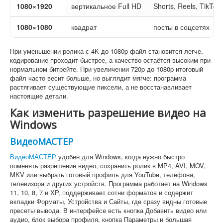
1080×1920
вертикальное Full HD
Shorts, Reels, TikTok
1080×1080
квадрат
посты в соцсетях
При уменьшении ролика с 4K до 1080p файл становится легче,
кодирование проходит быстрее, а качество остаётся высоким при
нормальном битрейте. При увеличении 720p до 1080p итоговый
файл часто весит больше, но выглядит мягче: программа
растягивает существующие пиксели, а не восстанавливает
настоящие детали.
Как изменить разрешение видео на
Windows
ВидеоМАСТЕР
ВидеоМАСТЕР
удобен для Windows, когда нужно быстро
поменять разрешение видео, сохранить ролик в MP4, AVI, MOV,
MKV или выбрать готовый профиль для YouTube, телефона,
телевизора и других устройств. Программа работает на Windows
11, 10, 8, 7 и XP, поддерживает сотни форматов и содержит
вкладки Форматы, Устройства и Сайты, где сразу видны готовые
пресеты вывода. В интерфейсе есть кнопка Добавить видео или
аудио, блок выбора профиля, кнопка Параметры и большая