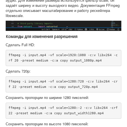
аудио. Для изменения размера используется фильтр scale; он
задаёт ширину и высоту выходного видео. Документация FFmpeg
отдельно описывает масштабирование и работу рескейлера
libswscale.
Команды для изменения разрешения
Сделать Full HD:
ffmpeg -i input.mp4 -vf scale=1920:1080 -c:v libx264 -c
Сделать 720p:
ffmpeg -i input.mp4 -vf scale=1280:720 -c:v libx264 -cr
Сохранить пропорции по ширине 1280 пикселей:
ffmpeg -i input.mp4 -vf scale=1280:-2 -c:v libx264 -crf 
Сохранить пропорции по высоте 1080 пикселей: