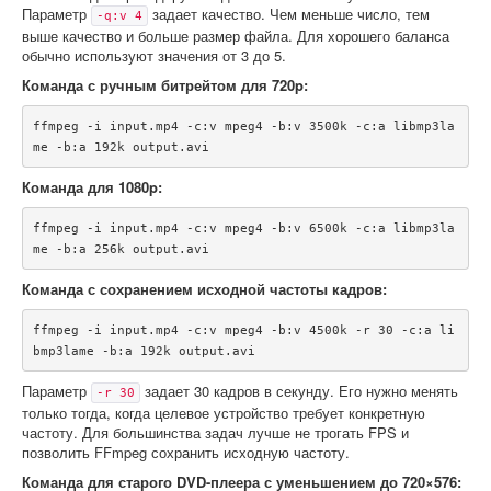
Параметр
задает качество. Чем меньше число, тем
-q:v 4
выше качество и больше размер файла. Для хорошего баланса
обычно используют значения от 3 до 5.
Команда с ручным битрейтом для 720p:
ffmpeg -i input.mp4 -c:v mpeg4 -b:v 3500k -c:a libmp3la
Команда для 1080p:
ffmpeg -i input.mp4 -c:v mpeg4 -b:v 6500k -c:a libmp3la
Команда с сохранением исходной частоты кадров:
ffmpeg -i input.mp4 -c:v mpeg4 -b:v 4500k -r 30 -c:a li
Параметр
задает 30 кадров в секунду. Его нужно менять
-r 30
только тогда, когда целевое устройство требует конкретную
частоту. Для большинства задач лучше не трогать FPS и
позволить FFmpeg сохранить исходную частоту.
Команда для старого DVD-плеера с уменьшением до 720×576: