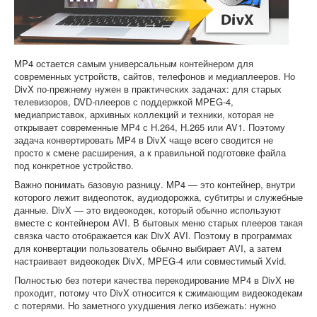
Софт
MP4 остается самым универсальным контейнером для
современных устройств, сайтов, телефонов и медиаплееров. Но
DivX по-прежнему нужен в практических задачах: для старых
телевизоров, DVD-плееров с поддержкой MPEG-4,
медиаприставок, архивных коллекций и техники, которая не
открывает современные MP4 с H.264, H.265 или AV1. Поэтому
задача конвертировать MP4 в DivX чаще всего сводится не
просто к смене расширения, а к правильной подготовке файла
под конкретное устройство.
Важно понимать базовую разницу. MP4 — это контейнер, внутри
которого лежит видеопоток, аудиодорожка, субтитры и служебные
данные. DivX — это видеокодек, который обычно используют
вместе с контейнером AVI. В бытовых меню старых плееров такая
связка часто отображается как DivX AVI. Поэтому в программах
для конвертации пользователь обычно выбирает AVI, а затем
настраивает видеокодек DivX, MPEG-4 или совместимый Xvid.
Полностью без потери качества перекодирование MP4 в DivX не
проходит, потому что DivX относится к сжимающим видеокодекам
с потерями. Но заметного ухудшения легко избежать: нужно