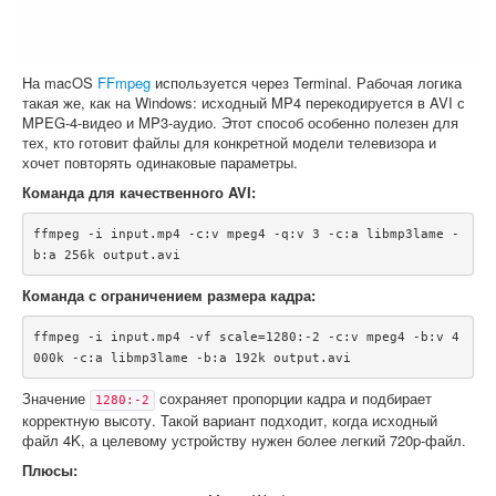
На macOS
FFmpeg
используется через Terminal. Рабочая логика
такая же, как на Windows: исходный MP4 перекодируется в AVI с
MPEG-4-видео и MP3-аудио. Этот способ особенно полезен для
тех, кто готовит файлы для конкретной модели телевизора и
хочет повторять одинаковые параметры.
Команда для качественного AVI:
ffmpeg -i input.mp4 -c:v mpeg4 -q:v 3 -c:a libmp3lame -
Команда с ограничением размера кадра:
ffmpeg -i input.mp4 -vf scale=1280:-2 -c:v mpeg4 -b:v 4
Значение
сохраняет пропорции кадра и подбирает
1280:-2
корректную высоту. Такой вариант подходит, когда исходный
файл 4K, а целевому устройству нужен более легкий 720p-файл.
Плюсы: