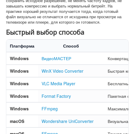
сохранить исходное разрешение, не менять частоту кадров, не
завышать компрессию и выбрать нормальный битрейт. На
практике хороший результат получается тогда, когда готовый
файл визуально не отличается от исходника при просмотре на
телевизоре или плеере, для которого он готовился.
Быстрый выбор способа
Платформа
Способ
Windows
ВидеоМАСТЕР
Конвертация 
Windows
WinX Video Converter
Быстрая конв
Windows
VLC Media Player
Бесплатный в
Windows
Format Factory
Пакетная об
Windows
FFmpeg
Максимальный
macOS
Wondershare UniConverter
Визуальная 
macOS
FFmpeg
Точная настр