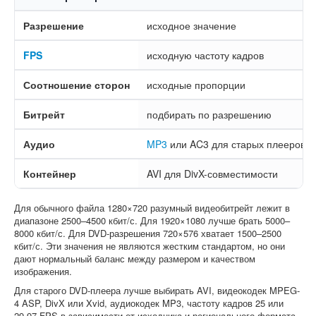
Разрешение
исходное значение
FPS
исходную частоту кадров
Соотношение сторон
исходные пропорции
Битрейт
подбирать по разрешению
Аудио
MP3
или AC3 для старых плееров
Контейнер
AVI для DivX-совместимости
Для обычного файла 1280×720 разумный видеобитрейт лежит в
диапазоне 2500–4500 кбит/с. Для 1920×1080 лучше брать 5000–
8000 кбит/с. Для DVD-разрешения 720×576 хватает 1500–2500
кбит/с. Эти значения не являются жестким стандартом, но они
дают нормальный баланс между размером и качеством
изображения.
Для старого DVD-плеера лучше выбирать AVI, видеокодек MPEG-
4 ASP, DivX или Xvid, аудиокодек MP3, частоту кадров 25 или
29,97 FPS в зависимости от исходника и регионального формата.