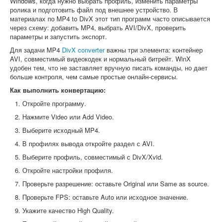
Windows, когда нужно выбрать профиль, изменить параметры
ролика и подготовить файл под внешнее устройство. В
материалах по MP4 to DivX этот тип программ часто описывается
через схему: добавить MP4, выбрать AVI/DivX, проверить
параметры и запустить экспорт.
Для задачи MP4
DivX converter
важны три элемента: контейнер
AVI, совместимый видеокодек и нормальный битрейт. WinX
удобен тем, что не заставляет вручную писать команды, но дает
больше контроля, чем самые простые онлайн-сервисы.
Как выполнить конвертацию:
Откройте программу.
Нажмите Video или Add Video.
Выберите исходный MP4.
В профилях вывода откройте раздел с AVI.
Выберите профиль, совместимый с DivX/Xvid.
Откройте настройки профиля.
Проверьте разрешение: оставьте Original или Same as source.
Проверьте FPS: оставьте Auto или исходное значение.
Укажите качество High Quality.