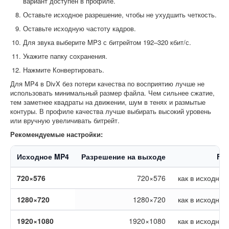
вариант доступен в профиле.
Оставьте исходное разрешение, чтобы не ухудшить четкость.
Оставьте исходную частоту кадров.
Для звука выберите MP3 с битрейтом 192–320 кбит/с.
Укажите папку сохранения.
Нажмите Конвертировать.
Для MP4 в DivX без потери качества по восприятию лучше не
использовать минимальный размер файла. Чем сильнее сжатие,
тем заметнее квадраты на движении, шум в тенях и размытые
контуры. В профиле качества лучше выбирать высокий уровень
или вручную увеличивать битрейт.
Рекомендуемые настройки:
Исходное MP4
Разрешение на выходе
FP
720×576
720×576
как в исходник
1280×720
1280×720
как в исходник
1920×1080
1920×1080
как в исходник