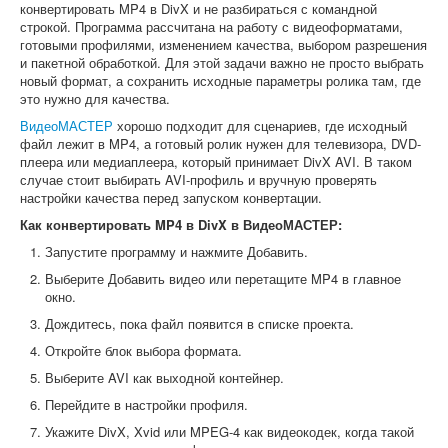
конвертировать MP4 в DivX и не разбираться с командной
строкой. Программа рассчитана на работу с видеоформатами,
готовыми профилями, изменением качества, выбором разрешения
и пакетной обработкой. Для этой задачи важно не просто выбрать
новый формат, а сохранить исходные параметры ролика там, где
это нужно для качества.
ВидеоМАСТЕР
хорошо подходит для сценариев, где исходный
файл лежит в MP4, а готовый ролик нужен для телевизора, DVD-
плеера или медиаплеера, который принимает DivX AVI. В таком
случае стоит выбирать AVI-профиль и вручную проверять
настройки качества перед запуском конвертации.
Как конвертировать MP4 в DivX в ВидеоМАСТЕР:
Запустите программу и нажмите Добавить.
Выберите Добавить видео или перетащите MP4 в главное
окно.
Дождитесь, пока файл появится в списке проекта.
Откройте блок выбора формата.
Выберите AVI как выходной контейнер.
Перейдите в настройки профиля.
Укажите DivX, Xvid или MPEG-4 как видеокодек, когда такой