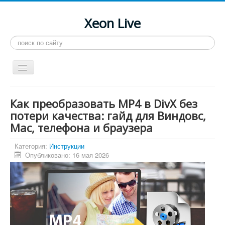
Xeon Live
Искать...
Toggle
Navigation
Главная
Как преобразовать MP4 в DivX без
LGA 2011-3
потери качества: гайд для Виндовс,
Mac, телефона и браузера
LGA 2011
Процессоры
Категория:
Инструкции
Опубликовано: 16 мая 2026
Инструкции
Рейтинги
Конференция
Системные программы