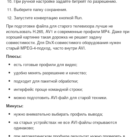
При ручной настройке задайте битрейт по разрешению.
Выберите папку сохранения.
Запустите конвертацию кнопкой Run.
При подготовке файла для старого телевизора лучше не
использовать H.265, AV1 и современные профили MP4. Даже при
хорошей картинке такая дорожка не решает задачу
совместимости. Для DivX-совместимого оборудования нужен
старый MPEG-4-подход, часто внутри AVI.
Плюсы:
есть готовые профили для видео;
удобно менять разрешение и качество;
подходит для пакетной обработки;
интерфейс проще командной строки;
можно подготовить AVI-файл для старой техники.
Минусы:
нужно внимательно выбирать профиль вывода;
на старых устройствах не все AVI-файлы открываются
одинаково;
при автоматическом профиле результат нужно проверять в