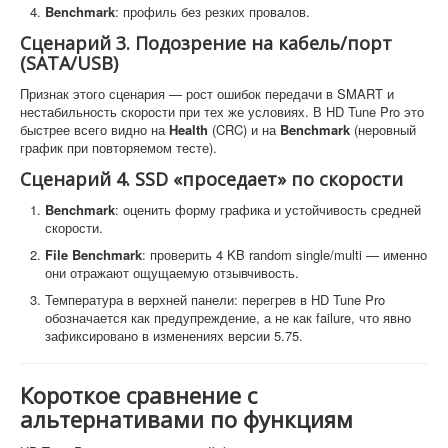
Benchmark
: профиль без резких провалов.
Сценарий 3. Подозрение на кабель/порт
(SATA/USB)
Признак этого сценария — рост ошибок передачи в SMART и
нестабильность скорости при тех же условиях. В HD Tune Pro это
быстрее всего видно на
Health
(CRC) и на
Benchmark
(неровный
график при повторяемом тесте).
Сценарий 4. SSD «проседает» по скорости
Benchmark
: оценить форму графика и устойчивость средней
скорости.
File Benchmark
: проверить 4 KB random single/multi — именно
они отражают ощущаемую отзывчивость.
Температура в верхней панели: перегрев в HD Tune Pro
обозначается как предупреждение, а не как failure, что явно
зафиксировано в изменениях версии 5.75.
Короткое сравнение с
альтернативами по функциям