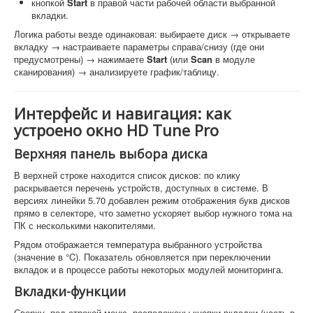
кнопкой
Start
в правой части рабочей области выбранной
вкладки.
Логика работы везде одинаковая: выбираете диск → открываете
вкладку → настраиваете параметры справа/снизу (где они
предусмотрены) → нажимаете
Start
(или
Scan
в модуле
сканирования) → анализируете график/таблицу.
Интерфейс и навигация: как
устроено окно HD Tune Pro
Верхняя панель выбора диска
В верхней строке находится список дисков: по клику
раскрывается перечень устройств, доступных в системе. В
версиях линейки 5.70 добавлен режим отображения букв дисков
прямо в селекторе, что заметно ускоряет выбор нужного тома на
ПК с несколькими накопителями.
Рядом отображается температура выбранного устройства
(значение в °C). Показатель обновляется при переключении
вкладок и в процессе работы некоторых модулей мониторинга.
Вкладки-функции
Сверху, под строкой меню, расположены кнопки-вкладки (часть в