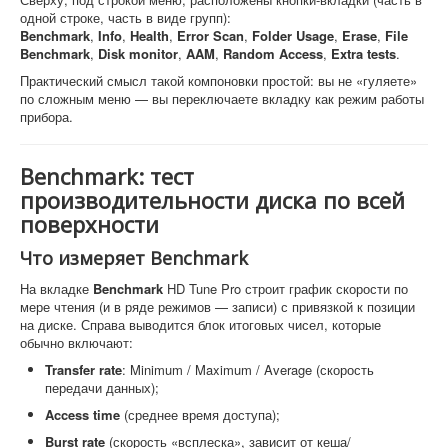
одной строке, часть в виде групп):
Benchmark
,
Info
,
Health
,
Error Scan
,
Folder Usage
,
Erase
,
File
Benchmark
,
Disk monitor
,
AAM
,
Random Access
,
Extra tests
.
Практический смысл такой компоновки простой: вы не «гуляете»
по сложным меню — вы переключаете вкладку как режим работы
прибора.
Benchmark: тест
производительности диска по всей
поверхности
Что измеряет Benchmark
На вкладке
Benchmark
HD Tune Pro строит график скорости по
мере чтения (и в ряде режимов — записи) с привязкой к позиции
на диске. Справа выводится блок итоговых чисел, которые
обычно включают:
Transfer rate
: Minimum / Maximum / Average (скорость
передачи данных);
Access time
(среднее время доступа);
Burst rate
(скорость «всплеска», зависит от кеша/