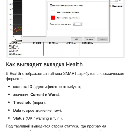
Как выглядит вкладка Health
В
Health
отображается таблица SMART-атрибутов в классическом
формате:
колонка
ID
(идентификатор атрибута);
значения
Current
и
Worst
;
Threshold
(порог);
Data
(сырое значение, raw);
Status
(OK / warning и т. п.).
Под таблицей выводится строка статуса, где программа