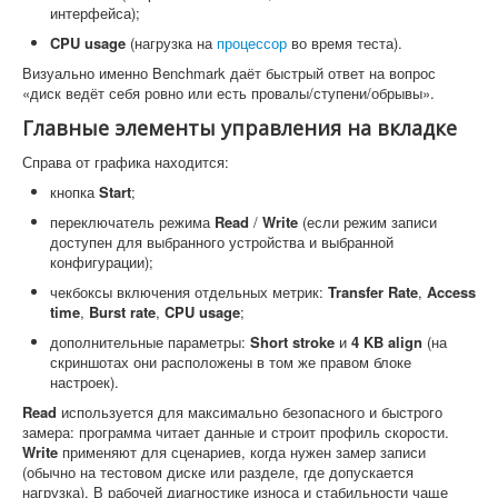
интерфейса);
CPU usage
(нагрузка на
процессор
во время теста).
Визуально именно Benchmark даёт быстрый ответ на вопрос
«диск ведёт себя ровно или есть провалы/ступени/обрывы».
Главные элементы управления на вкладке
Справа от графика находится:
кнопка
Start
;
переключатель режима
Read
/
Write
(если режим записи
доступен для выбранного устройства и выбранной
конфигурации);
чекбоксы включения отдельных метрик:
Transfer Rate
,
Access
time
,
Burst rate
,
CPU usage
;
дополнительные параметры:
Short stroke
и
4 KB align
(на
скриншотах они расположены в том же правом блоке
настроек).
Read
используется для максимально безопасного и быстрого
замера: программа читает данные и строит профиль скорости.
Write
применяют для сценариев, когда нужен замер записи
(обычно на тестовом диске или разделе, где допускается
нагрузка). В рабочей диагностике износа и стабильности чаще