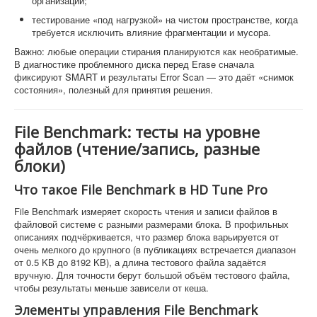
организации;
тестирование «под нагрузкой» на чистом пространстве, когда
требуется исключить влияние фрагментации и мусора.
Важно: любые операции стирания планируются как необратимые.
В диагностике проблемного диска перед Erase сначала
фиксируют SMART и результаты Error Scan — это даёт «снимок
состояния», полезный для принятия решения.
File Benchmark: тесты на уровне
файлов (чтение/запись, разные
блоки)
Что такое File Benchmark в HD Tune Pro
File Benchmark измеряет скорость чтения и записи файлов в
файловой системе с разными размерами блока. В профильных
описаниях подчёркивается, что размер блока варьируется от
очень мелкого до крупного (в публикациях встречается диапазон
от 0.5 KB до 8192 KB), а длина тестового файла задаётся
вручную. Для точности берут большой объём тестового файла,
чтобы результаты меньше зависели от кеша.
Элементы управления File Benchmark