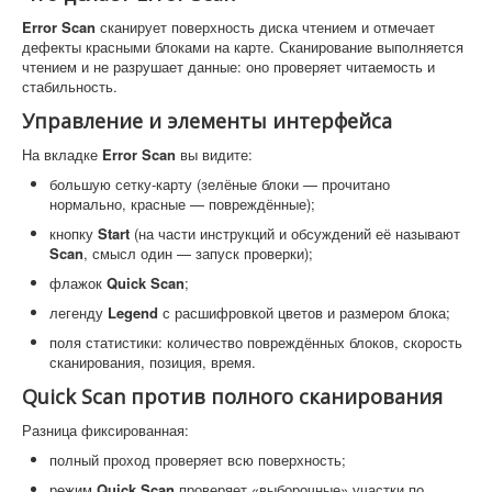
Error Scan
сканирует поверхность диска чтением и отмечает
дефекты красными блоками на карте. Сканирование выполняется
чтением и не разрушает данные: оно проверяет читаемость и
стабильность.
Управление и элементы интерфейса
На вкладке
Error Scan
вы видите:
большую сетку-карту (зелёные блоки — прочитано
нормально, красные — повреждённые);
кнопку
Start
(на части инструкций и обсуждений её называют
Scan
, смысл один — запуск проверки);
флажок
Quick Scan
;
легенду
Legend
с расшифровкой цветов и размером блока;
поля статистики: количество повреждённых блоков, скорость
сканирования, позиция, время.
Quick Scan против полного сканирования
Разница фиксированная:
полный проход проверяет всю поверхность;
режим
Quick Scan
проверяет «выборочные» участки по