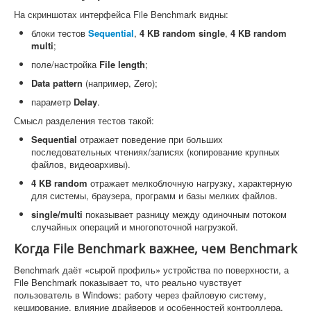
На скриншотах интерфейса File Benchmark видны:
блоки тестов
Sequential
,
4 KB random single
,
4 KB random
multi
;
поле/настройка
File length
;
Data pattern
(например, Zero);
параметр
Delay
.
Смысл разделения тестов такой:
Sequential
отражает поведение при больших
последовательных чтениях/записях (копирование крупных
файлов, видеоархивы).
4 KB random
отражает мелкоблочную нагрузку, характерную
для системы, браузера, программ и базы мелких файлов.
single/multi
показывает разницу между одиночным потоком
случайных операций и многопоточной нагрузкой.
Когда File Benchmark важнее, чем Benchmark
Benchmark даёт «сырой профиль» устройства по поверхности, а
File Benchmark показывает то, что реально чувствует
пользователь в Windows: работу через файловую систему,
кеширование, влияние драйверов и особенностей контроллера.