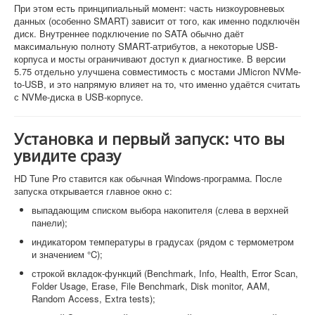
При этом есть принципиальный момент: часть низкоуровневых
данных (особенно SMART) зависит от того, как именно подключён
диск. Внутреннее подключение по SATA обычно даёт
максимальную полноту SMART-атрибутов, а некоторые USB-
корпуса и мосты ограничивают доступ к диагностике. В версии
5.75 отдельно улучшена совместимость с мостами JMicron NVMe-
to-USB, и это напрямую влияет на то, что именно удаётся считать
с NVMe-диска в USB-корпусе.
Установка и первый запуск: что вы
увидите сразу
HD Tune Pro ставится как обычная Windows-программа. После
запуска открывается главное окно с:
выпадающим списком выбора накопителя (слева в верхней
панели);
индикатором температуры в градусах (рядом с термометром
и значением °C);
строкой вкладок-функций (Benchmark, Info, Health, Error Scan,
Folder Usage, Erase, File Benchmark, Disk monitor, AAM,
Random Access, Extra tests);