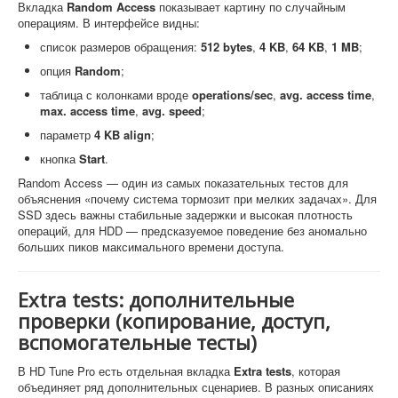
Вкладка
Random Access
показывает картину по случайным
операциям. В интерфейсе видны:
список размеров обращения:
512 bytes
,
4 KB
,
64 KB
,
1 MB
;
опция
Random
;
таблица с колонками вроде
operations/sec
,
avg. access time
,
max. access time
,
avg. speed
;
параметр
4 KB align
;
кнопка
Start
.
Random Access — один из самых показательных тестов для
объяснения «почему система тормозит при мелких задачах». Для
SSD здесь важны стабильные задержки и высокая плотность
операций, для HDD — предсказуемое поведение без аномально
больших пиков максимального времени доступа.
Extra tests: дополнительные
проверки (копирование, доступ,
вспомогательные тесты)
В HD Tune Pro есть отдельная вкладка
Extra tests
, которая
объединяет ряд дополнительных сценариев. В разных описаниях