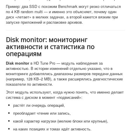
Пример: два SSD с похожим Benchmark могут резко отличаться
по 4 KB random multi — и именно это объясняет, почему один
диск «летает» в мелких задачах, а второй кажется вязким при
запуске приложений и распаковке архивов.
Disk monitor: мониторинг
активности и статистика по
операциям
Disk monitor
в HD Tune Pro — модуль наблюдения за
активностью. В истории изменений отдельно указано, что в
мониторинге добавлялись диапазоны размеров передачи данных
(например, 128 KB–2 MB), а также расширялись диагностические
показатели по активности.
Этот модуль используют, когда нужно понять, что именно делает
система с диском в момент «подвисаний»:
растёт ли очередь операций,
преобладает чтение или запись,
какой характер нагрузки (мелкие блоки или крупные),
на каких позициях и томах идёт активность.