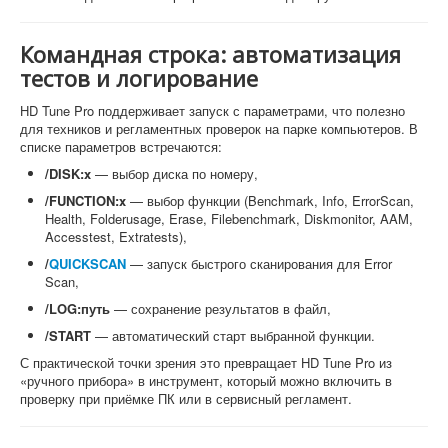
Командная строка: автоматизация
тестов и логирование
HD Tune Pro поддерживает запуск с параметрами, что полезно
для техников и регламентных проверок на парке компьютеров. В
списке параметров встречаются:
/DISK:x
— выбор диска по номеру,
/FUNCTION:x
— выбор функции (Benchmark, Info, ErrorScan,
Health, Folderusage, Erase, Filebenchmark, Diskmonitor, AAM,
Accesstest, Extratests),
/
QUICKSCAN
— запуск быстрого сканирования для Error
Scan,
/LOG:путь
— сохранение результатов в файл,
/START
— автоматический старт выбранной функции.
С практической точки зрения это превращает HD Tune Pro из
«ручного прибора» в инструмент, который можно включить в
проверку при приёмке ПК или в сервисный регламент.