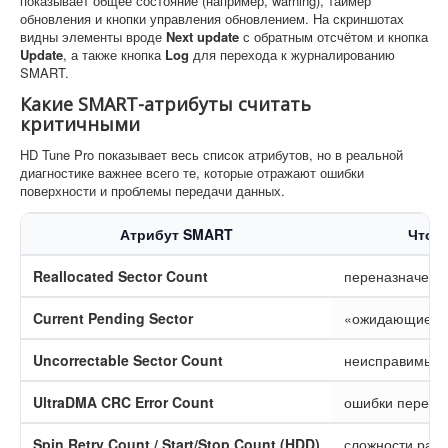
показывает общее состояние (например, warning), таймер
обновления и кнопки управления обновлением. На скриншотах
видны элементы вроде
Next update
с обратным отсчётом и кнопка
Update
, а также кнопка
Log
для перехода к журналированию
SMART.
Какие SMART-атрибуты считать
критичными
HD Tune Pro показывает весь список атрибутов, но в реальной
диагностике важнее всего те, которые отражают ошибки
поверхности и проблемы передачи данных.
Атрибут SMART
Что о
Reallocated Sector Count
переназначенн
Current Pending Sector
«ожидающие» 
Uncorrectable Sector Count
неисправимые 
UltraDMA CRC Error Count
ошибки переда
Spin Retry Count / Start/Stop Count (HDD)
сложности раск