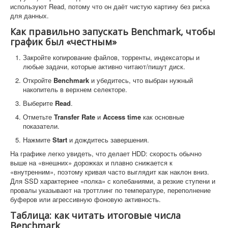
используют Read, потому что он даёт чистую картину без риска
для данных.
Как правильно запускать Benchmark, чтобы
график был «честным»
Закройте копирование файлов, торренты, индексаторы и
любые задачи, которые активно читают/пишут диск.
Откройте
Benchmark
и убедитесь, что выбран нужный
накопитель в верхнем селекторе.
Выберите
Read
.
Отметьте
Transfer Rate
и
Access time
как основные
показатели.
Нажмите
Start
и дождитесь завершения.
На графике легко увидеть, что делает HDD: скорость обычно
выше на «внешних» дорожках и плавно снижается к
«внутренним», поэтому кривая часто выглядит как наклон вниз.
Для SSD характернее «полка» с колебаниями, а резкие ступени и
провалы указывают на троттлинг по температуре, переполнение
буферов или агрессивную фоновую активность.
Таблица: как читать итоговые числа
Benchmark