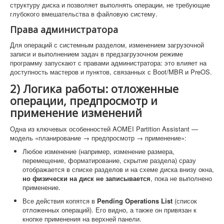
структуру диска и позволяет выполнять операции, не требующие
глубокого вмешательства в файловую систему.
Права администратора
Для операций с системным разделом, изменением загрузочной
записи и выполнением задач в предзагрузочном режиме
программу запускают с правами администратора: это влияет на
доступность мастеров и пунктов, связанных с Boot/MBR и PreOS.
2) Логика работы: отложенные
операции, предпросмотр и
применение изменений
Одна из ключевых особенностей AOMEI Partition Assistant —
модель «планирование → предпросмотр → применение»:
Любое изменение (например, изменение размера,
перемещение, форматирование, скрытие раздела) сразу
отображается в списке разделов и на схеме диска внизу окна,
но физически на диск не записывается
, пока не выполнено
применение.
Все действия копятся в
Pending Operations List
(список
отложенных операций). Его видно, а также он привязан к
кнопке применения на верхней панели.