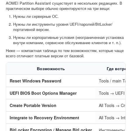
AOMEI Partition Assistant существует в нескольких редакциях. В
практическом выборе обычно ориентируются на три вещи:
Нужны ли серверные ОС.
Нужны ли инструменты уровня UEFI/паролей/BitLocker/
портативной версии.
Нужны ли корпоративные условия (неограниченная установка
внутри компании, сервисное обслуживание клиентов и т. п.).
Ниже — компактная таблица по тем возможностям, которые чаще
всего отличают платные версии от базовой.
Возможность
Где встреч
Reset Windows Password
Tools / main Ta
UEFI BIOS Boot Options Manager
Tools → UEFI BI
Create Portable Version
All Tools → Creat
Integrate to Recovery Environment
All Tools → Inte
BitLocker Encryption / Manage BitLocker
Инструменты Bit