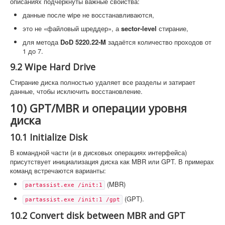
описаниях подчёркнуты важные свойства:
данные после wipe не восстанавливаются,
это не «файловый шреддер», а
sector-level
стирание,
для метода
DoD 5220.22-M
задаётся количество проходов от
1 до 7.
9.2 Wipe Hard Drive
Стирание диска полностью удаляет все разделы и затирает
данные, чтобы исключить восстановление.
10) GPT/MBR и операции уровня
диска
10.1 Initialize Disk
В командной части (и в дисковых операциях интерфейса)
присутствует инициализация диска как MBR или GPT. В примерах
команд встречаются варианты:
(MBR)
partassist.exe /init:1
(GPT).
partassist.exe /init:1 /gpt
10.2 Convert disk between MBR and GPT