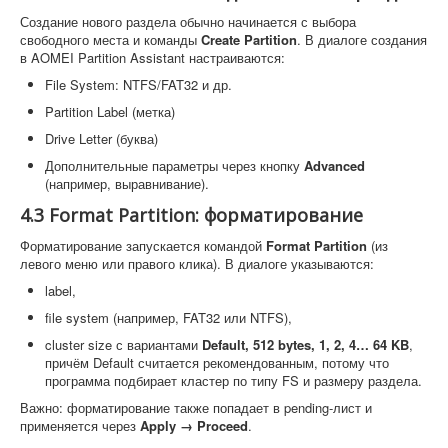
Создание нового раздела обычно начинается с выбора
свободного места и команды
Create Partition
. В диалоге создания
в AOMEI Partition Assistant настраиваются:
File System: NTFS/FAT32 и др.
Partition Label (метка)
Drive Letter (буква)
Дополнительные параметры через кнопку
Advanced
(например, выравнивание).
4.3 Format Partition: форматирование
Форматирование запускается командой
Format Partition
(из
левого меню или правого клика). В диалоге указываются:
label,
file system (например, FAT32 или NTFS),
cluster size с вариантами
Default, 512 bytes, 1, 2, 4… 64 KB
,
причём Default считается рекомендованным, потому что
программа подбирает кластер по типу FS и размеру раздела.
Важно: форматирование также попадает в pending-лист и
применяется через
Apply → Proceed
.