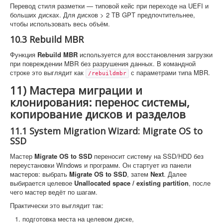
Перевод стиля разметки — типовой кейс при переходе на UEFI и
больших дисках. Для дисков > 2 TB GPT предпочтительнее,
чтобы использовать весь объём.
10.3 Rebuild MBR
Функция
Rebuild MBR
используется для восстановления загрузки
при повреждении MBR без разрушения данных. В командной
строке это выглядит как
с параметрами типа MBR.
/rebuildmbr
11) Мастера миграции и
клонирования: перенос системы,
копирование дисков и разделов
11.1 System Migration Wizard: Migrate OS to
SSD
Мастер
Migrate OS to SSD
переносит систему на SSD/HDD без
переустановки Windows и программ. Он стартует из панели
мастеров: выбрать
Migrate OS to SSD
, затем
Next
. Далее
выбирается целевое
Unallocated space / existing partition
, после
чего мастер ведёт по шагам.
Практически это выглядит так:
подготовка места на целевом диске,