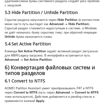
удаление/смена буквы системного раздела создаёт риск проблем
с загрузкой.
5.3 Hide Partition / Unhide Partition
Скрытие раздела запускается через
Hide Partition
(в контекстном
меню часто путь выглядит как
Advanced → Hide Partition
).
Скрытый раздел становится недоступным в системе, а Windows
не даёт назначать букву скрытому тому; при обратной операции
Unhide
буква назначается снова.
5.4 Set Active Partition
Команда
Set Active Partition
задаёт активный раздел (актуально
для MBR/Legacy-загрузки). В интерфейсе встречается путь
Advanced → Set Active Partition
.
6) Конвертация файловых систем и
типов разделов
6.1 Convert to NTFS
AOMEI Partition Assistant умеет преобразовывать FAT в NTFS
через
Convert to NTFS
(путь через
Advanced → Convert to NTFS
тоже используется). Действие добавляется в pending-список и
применяется кнопкой
Apply
.