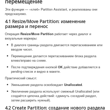
перемещение
Эти функции — «хлеб» Partition Assistant, и реализованы они
предсказуемо.
4.1 Resize/Move Partition: изменение
размера и перенос
Операция
Resize/Move Partition
работает через диалог и
визуальные маркеры:
В диалоге границы раздела двигаются перетаскиванием или
вводом чисел.
Перемещение делается перетаскиванием блока раздела
влево/вправо на схеме.
После подтверждения кнопкой
OK
действие добавляется в
pending-список и видно в макете.
Практический смысл:
Уменьшение раздела освобождает
Unallocated
.
Увеличение раздела использует смежный Unallocated (или
создаётся цепочка действий: сдвинуть соседний раздел,
затем расширить нужный).
4.2 Create Partition: создание нового раздела