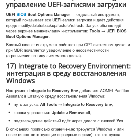
управление UEFI-записями загрузки
UEFI
BIOS
Boot Options Manager
— отдельный инструмент,
который показывает все UEFI-записи загрузки и даёт действия
вроде modify/delete/backup/restore/refresh. Запуск обычно идёт
через верхнее меню/вкладку инструментов:
Tools → UEFI BIOS
Boot Options Manager
.
Важный нюанс: инструмент работает при GPT-системном диске, и
при MBR появляется уведомление о несовместимости
(ограничение по типу системного диска).
17) Integrate to Recovery Environment:
интеграция в среду восстановления
Windows
Инструмент
Integrate to Recovery Env
добавляет AOMEI Partition
Assistant в штатную среду восстановления Windows:
путь запуска:
All Tools → Integrate to Recovery Env
,
кнопки управления:
Update
и
Remove all
,
подтверждение действий идёт через диалог с кнопкой
Yes
.
В описаниях прописано ограничение: требуется Windows 7 или
новее (и соответствующие серверные версии), так как нужна