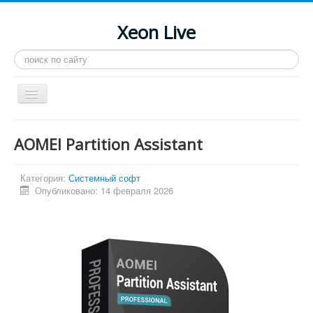
Xeon Live
Искать...
Toggle
Navigation
Главная
AOMEI Partition Assistant
LGA 2011-3
LGA 2011
Категория:
Системный софт
Опубликовано: 14 февраля 2026
Процессоры
Инструкции
Рейтинги
Конференция
Системные программы