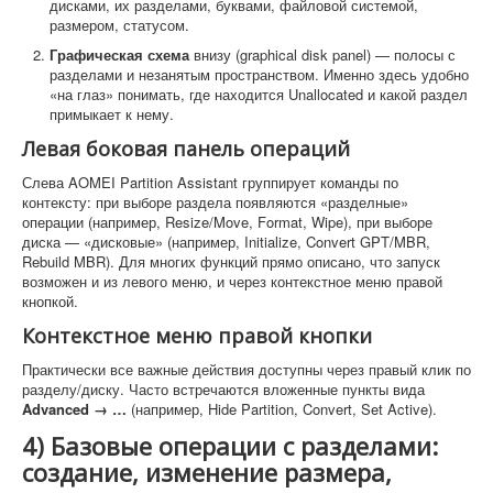
дисками, их разделами, буквами, файловой системой,
размером, статусом.
Графическая схема
внизу (graphical disk panel) — полосы с
разделами и незанятым пространством. Именно здесь удобно
«на глаз» понимать, где находится Unallocated и какой раздел
примыкает к нему.
Левая боковая панель операций
Слева AOMEI Partition Assistant группирует команды по
контексту: при выборе раздела появляются «разделные»
операции (например, Resize/Move, Format, Wipe), при выборе
диска — «дисковые» (например, Initialize, Convert GPT/MBR,
Rebuild MBR). Для многих функций прямо описано, что запуск
возможен и из левого меню, и через контекстное меню правой
кнопкой.
Контекстное меню правой кнопки
Практически все важные действия доступны через правый клик по
разделу/диску. Часто встречаются вложенные пункты вида
Advanced → …
(например, Hide Partition, Convert, Set Active).
4) Базовые операции с разделами:
создание, изменение размера,