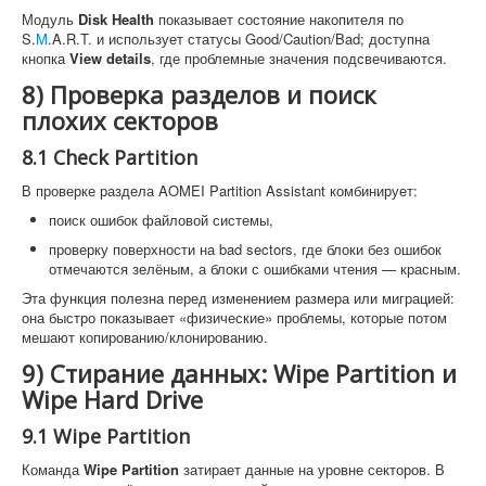
Модуль
Disk Health
показывает состояние накопителя по
S.
M
.A.R.T. и использует статусы Good/Caution/Bad; доступна
кнопка
View details
, где проблемные значения подсвечиваются.
8) Проверка разделов и поиск
плохих секторов
8.1 Check Partition
В проверке раздела AOMEI Partition Assistant комбинирует:
поиск ошибок файловой системы,
проверку поверхности на bad sectors, где блоки без ошибок
отмечаются зелёным, а блоки с ошибками чтения — красным.
Эта функция полезна перед изменением размера или миграцией:
она быстро показывает «физические» проблемы, которые потом
мешают копированию/клонированию.
9) Стирание данных: Wipe Partition и
Wipe Hard Drive
9.1 Wipe Partition
Команда
Wipe Partition
затирает данные на уровне секторов. В