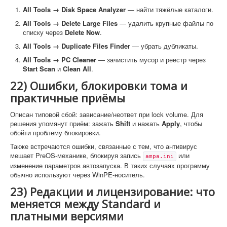
All Tools → Disk Space Analyzer
— найти тяжёлые каталоги.
All Tools → Delete Large Files
— удалить крупные файлы по
списку через
Delete Now
.
All Tools → Duplicate Files Finder
— убрать дубликаты.
All Tools → PC Cleaner
— зачистить мусор и реестр через
Start Scan
и
Clean All
.
22) Ошибки, блокировки тома и
практичные приёмы
Описан типовой сбой: зависание/неответ при lock volume. Для
решения упомянут приём: зажать
Shift
и нажать
Apply
, чтобы
обойти проблему блокировки.
Также встречаются ошибки, связанные с тем, что антивирус
мешает PreOS-механике, блокируя запись
или
ampa.ini
изменение параметров автозапуска. В таких случаях программу
обычно используют через WinPE-носитель.
23) Редакции и лицензирование: что
меняется между Standard и
платными версиями