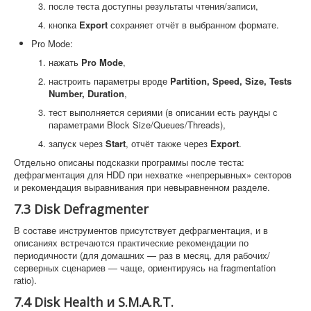
после теста доступны результаты чтения/записи,
кнопка
Export
сохраняет отчёт в выбранном формате.
Pro Mode:
нажать
Pro Mode
,
настроить параметры вроде
Partition, Speed, Size, Tests
Number, Duration
,
тест выполняется сериями (в описании есть раунды с
параметрами Block Size/Queues/Threads),
запуск через
Start
, отчёт также через
Export
.
Отдельно описаны подсказки программы после теста:
дефрагментация для HDD при нехватке «непрерывных» секторов
и рекомендация выравнивания при невыравненном разделе.
7.3 Disk Defragmenter
В составе инструментов присутствует дефрагментация, и в
описаниях встречаются практические рекомендации по
периодичности (для домашних — раз в месяц, для рабочих/
серверных сценариев — чаще, ориентируясь на fragmentation
ratio).
7.4 Disk Health и S.M.A.R.T.