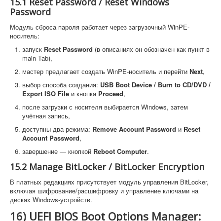
15.1 Reset Password / Reset Windows
Password
Модуль сброса пароля работает через загрузочный WinPE-
носитель:
запуск
Reset Password
(в описаниях он обозначен как пункт в
main Tab),
мастер предлагает создать WinPE-носитель и перейти
Next
,
выбор способа создания:
USB Boot Device / Burn to CD/DVD /
Export ISO File
и кнопка
Proceed
,
после загрузки с носителя выбирается Windows, затем
учётная запись,
доступны два режима:
Remove Account Password
и
Reset
Account Password
,
завершение — кнопкой
Reboot Computer
.
15.2 Manage BitLocker / BitLocker Encryption
В платных редакциях присутствует модуль управления BitLocker,
включая шифрование/расшифровку и управление ключами на
дисках Windows-устройств.
16) UEFI BIOS Boot Options Manager: