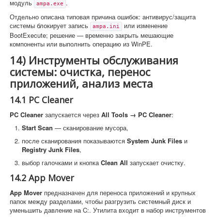
модуль
.
ampa.exe
Отдельно описана типовая причина ошибок: антивирус/защита
системы блокирует запись
или изменение
ampa.ini
BootExecute; решение — временно закрыть мешающие
компоненты или выполнить операцию из WinPE.
14) Инструменты обслуживания
системы: очистка, перенос
приложений, анализ места
14.1 PC Cleaner
PC Cleaner
запускается через
All Tools → PC Cleaner
:
Start Scan
— сканирование мусора,
после сканирования показываются
System Junk Files
и
Registry Junk Files
,
выбор галочками и кнопка
Clean All
запускает очистку.
14.2 App Mover
App Mover
предназначен для переноса приложений и крупных
папок между разделами, чтобы разгрузить системный диск и
уменьшить давление на C:. Утилита входит в набор инструментов