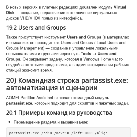
В новых версиях в платных редакциях добавлен модуль
Virtual
Disk
— создание, подключение и отключение виртуальных
дисков VHD/VHDX прямо из интерфейса.
19.2 Users and Groups
Также присутствует инструмент
Users and Groups
(в материалах
и описаниях он проходит как Users and Groups / Local Users and
Groups Management) — создание и управление локальными
пользователями и группами через путь
Tools → Users and
Groups
. Он закрывает задачу, которая в Windows Home часто
неудобна штатными средствами, а в администрировании рабочих
станций экономит время.
20) Командная строка partassist.exe:
автоматизация и сценарии
AOMEI Partition Assistant включает командный модуль
partassist.exe
, который подходит для скриптов и пакетных задач.
20.1 Примеры команд из руководства
Перемещение раздела и выравнивание:
partassist.exe /hd:0 /move:0 /left:1000 /align
