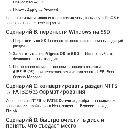
Unallocated →
OK
.
Нажать
Apply → Proceed
.
При системных изменениях программа уводит задачу в PreOS и
завершает после перезагрузки.
Сценарий B: перенести Windows на SSD
Подготовить на SSD незанятое пространство или подходящий
раздел.
Запустить мастер
Migrate OS to SSD
→
Next
→ выбрать
destination → подтвердить.
После завершения — проверить порядок загрузки
(UEFI/BIOS), при необходимости использовать UEFI Boot
Options Manager.
Сценарий C: конвертировать раздел NTFS
↔ FAT32 без форматирования
Использовать
NTFS to FAT32 Converter
, выбрать направление
конвертации, пройти шаги
Next
, запуск —
Proceed
, выход —
Finish
.
Сценарий D: быстро очистить диск и
понять, что съедает место