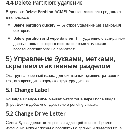
4.4 Delete Partition: удаление
В диалоге
Delete Partition
AOMEI Partition Assistant предлагает
два подхода:
Delete partition quickly
— быстрое удаление без затирания
секторов,
Delete partition and wipe data on it
— удаление с затиранием
данных, после которого восстановление утилитами
восстановления уже не сработает.
5) Управление буквами, метками,
скрытием и активным разделом
Эта группа операций важна для системных администраторов и
тех, кто приводит в порядок структуру дисков.
5.1 Change Label
Команда
Change Label
меняет метку тома через поле ввода
(Input Box) и добавляет действие в pending-список.
5.2 Change Drive Letter
Смена буквы делается через выпадающий список. Прямое
изменение буквы способно повлиять на ярлыки и приложения, а