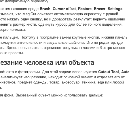
т декоративную обработку.
чаются названия вроде
Brush
,
Cursor offset
,
Restore
,
Eraser
,
Settings
,
азывают, что MagiCut сочетает автоматическую обработку с ручной
сто нажать одну кнопку, но и доработать результат: вернуть ошибочно
менить размер кисти, сдвинуть курсор для более точного выделения,
орцию коллажа.
е пальцем. Поэтому в программе важны крупные кнопки, нижняя панель
ползунки интенсивности и визуальные шаблоны. Это не редактор, где
ры. Здесь пользователь оценивает результат глазами и быстро меняет
овые пресеты.
резание человека или объекта
объекта с фотографии. Для этой задачи используются
Cutout Tool
,
Aut
 анализирует изображение, находит основной объект и отделяет его от
животное, предмет одежды, товар, аксессуар, техника, еда или любой
м.
ия фона. Вырезанный объект можно использовать дальше: