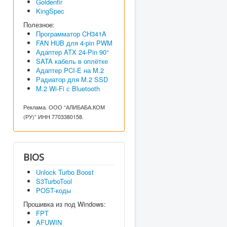
Goldenfir
KingSpec
Полезное:
Программатор CH341A
FAN HUB для 4-pin PWM
Адаптер ATX 24-Pin 90°
SATA кабель в оплётке
Адаптер PCI-E на M.2
Радиатор для M.2 SSD
M.2 Wi-Fi с Bluetooth
Реклама. ООО “АЛИБАБА.КОМ
(РУ)” ИНН 7703380158.
BIOS
Unlock Turbo Boost
S3TurboTool
POST-коды
Прошивка из под Windows:
FPT
AFUWIN