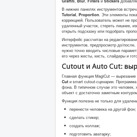
Graffiti
,
Blur
,
Filters
и
Stickers
добавляю
В нижних панелях инструментов встре
Tutorial
,
Proportion
. Эти элементы пок
коррекцией. Пользователь может не про
удаленный участок, стереть лишнее, из
открыть подсказку или подобрать проп
Интерфейс рассчитан на редактировани
инструментов, предпросмотр до/после, 
нужно точно вводить числовые парамет
его через жесты, кисть, слайдеры и гот
Cutout и Auto Cut: вы
Главная функция MagiCut — вырезание 
Cut
и smart cutout-сценарии. Программа
фона. В типичном случае это человек, 
объект с достаточно заметным контуро
Функция полезна не только для удален
перенести человека на другой фон;
сделать стикер;
создать коллаж;
подготовить аватарку;