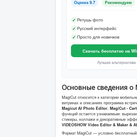
Оценка 9.7
Рекомендуем
Ретушь фото
✓
Русский интерфейс
✓
Просто для новичков
✓
Скачать бесплатно на W
Лучшая альтернатива
Основные сведения о 
MagiCut относится к категории мобиль
витринах и описаниях программа встре
Magicut AI Photo Editor
,
MagiCut - Car
функций остается узнаваемым: вырезан
стикеры, коллажи и декоративные эфф
VIDEOSHOW Video Editor & Maker & AI
Формат MagiCut — условно бесплатный 