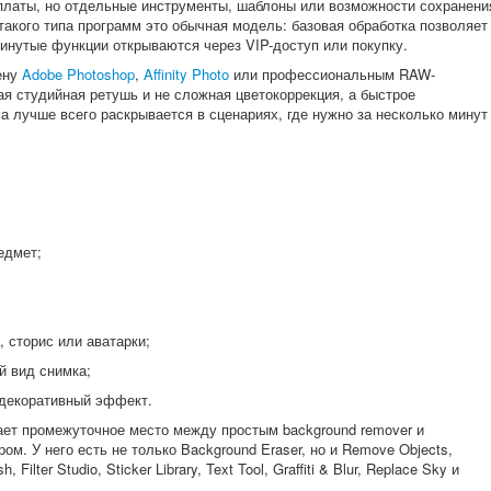
платы, но отдельные инструменты, шаблоны или возможности сохранени
такого типа программ это обычная модель: базовая обработка позволяет
винутые функции открываются через VIP-доступ или покупку.
мену
Adobe Photoshop
,
Affinity Photo
или профессиональным RAW-
кая студийная ретушь и не сложная цветокоррекция, а быстрое
 лучше всего раскрывается в сценариях, где нужно за несколько минут
едмет;
, сторис или аватарки;
й вид снимка;
 декоративный эффект.
ает промежуточное место между простым background remover и
. У него есть не только Background Eraser, но и Remove Objects,
 Filter Studio, Sticker Library, Text Tool, Graffiti & Blur, Replace Sky и