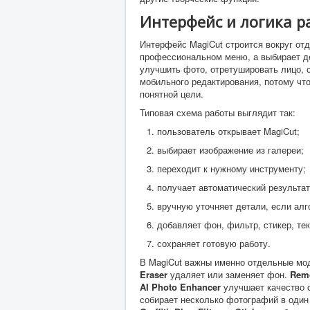
Интерфейс и логика р
Интерфейс MagiCut строится вокруг от
профессиональном меню, а выбирает де
улучшить фото, отретушировать лицо, 
мобильного редактирования, потому что
понятной цели.
Типовая схема работы выглядит так:
пользователь открывает MagiCut;
выбирает изображение из галереи;
переходит к нужному инструменту;
получает автоматический результат
вручную уточняет детали, если алг
добавляет фон, фильтр, стикер, те
сохраняет готовую работу.
В MagiCut важны именно отдельные мо
Eraser
удаляет или заменяет фон.
Remo
AI Photo Enhancer
улучшает качество 
собирает несколько фотографий в один