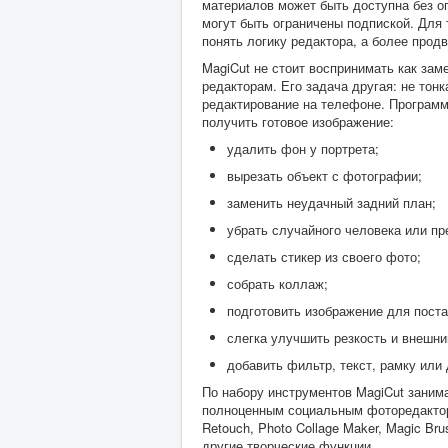
материалов может быть доступна без о
могут быть ограничены подпиской. Для 
понять логику редактора, а более прод
MagiCut не стоит воспринимать как за
редакторам. Его задача другая: не тон
редактирование на телефоне. Программа
получить готовое изображение:
удалить фон у портрета;
вырезать объект с фотографии;
заменить неудачный задний план;
убрать случайного человека или пр
сделать стикер из своего фото;
собрать коллаж;
подготовить изображение для поста
слегка улучшить резкость и внешни
добавить фильтр, текст, рамку или
По набору инструментов MagiCut заним
полноценным социальным фоторедактором
Retouch, Photo Collage Maker, Magic Brush,
другие творческие функции.