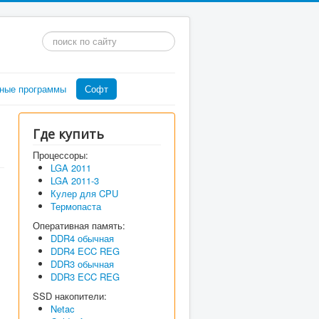
Искать...
ные программы
Софт
Где купить
Процессоры:
LGA 2011
LGA 2011-3
Кулер для CPU
Термопаста
Оперативная память:
DDR4 обычная
DDR4 ECC REG
DDR3 обычная
DDR3 ECC REG
SSD накопители:
Netac