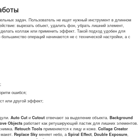
аботы
дельных задач. Пользователь не ищет нужный инструмент в длинном
йствие: вырезать объект, удалить фон, убрать лишний элемент,
сделать коллаж или применить эффект. Такой подход удобен для
 большинство операций начинаются не с технической настройки, а с
;
оритм ошибся;
кст или другой эффект;
дули.
Auto Cut
и
Cutout
отвечают за выделение объекта.
Background
ve Objects
работает как ретуширующий ластик для лишних элементов.
снимка.
Retouch Tools
применяются к лицу и коже.
Collage Creator
 макет.
Replace Sky
меняет небо, а
Spiral Effect
,
Double Exposure
,