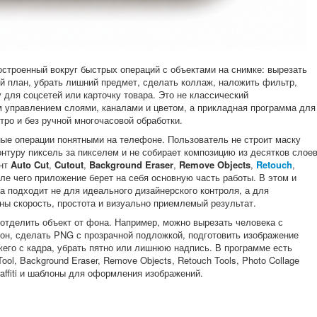
построенный вокруг быстрых операций с объектами на снимке: вырезать
ий план, убрать лишний предмет, сделать коллаж, наложить фильтр,
у для соцсетей или карточку товара. Это не классический
 управлением слоями, каналами и цветом, а прикладная программа для
тро и без ручной многочасовой обработки.
ые операции понятными на телефоне. Пользователь не строит маску
онтуру пиксель за пикселем и не собирает композицию из десятков слоев
ент
Auto Cut
,
Cutout
,
Background Eraser
,
Remove Objects
,
Retouch
,
ле чего приложение берет на себя основную часть работы. В этом и
а подходит не для идеального дизайнерского контроля, а для
ны скорость, простота и визуально приемлемый результат.
 отделить объект от фона. Например, можно вырезать человека с
фон, сделать PNG с прозрачной подложкой, подготовить изображение
жего с кадра, убрать пятно или лишнюю надпись. В программе есть
ool, Background Eraser, Remove Objects, Retouch Tools, Photo Collage
Graffiti и шаблоны для оформления изображений.