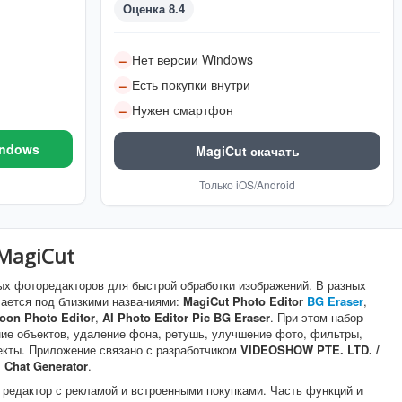
Оценка 8.4
Нет версии Windows
–
Есть покупки внутри
–
Нужен смартфон
–
indows
MagiCut скачать
Только iOS/Android
MagiCut
ных фоторедакторов для быстрой обработки изображений. В разных
чается под близкими названиями:
MagiCut Photo Editor
BG Eraser
,
toon Photo Editor
,
AI Photo Editor Pic BG Eraser
. При этом набор
ие объектов, удаление фона, ретушь, улучшение фото, фильтры,
екты. Приложение связано с разработчиком
VIDEOSHOW PTE. LTD. /
 Chat Generator
.
редактор с рекламой и встроенными покупками. Часть функций и