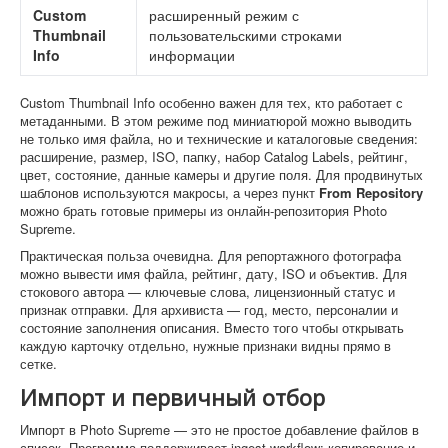
Custom
расширенный режим с
Thumbnail
пользовательскими строками
Info
информации
Custom Thumbnail Info особенно важен для тех, кто работает с
метаданными. В этом режиме под миниатюрой можно выводить
не только имя файла, но и технические и каталоговые сведения:
расширение, размер, ISO, папку, набор Catalog Labels, рейтинг,
цвет, состояние, данные камеры и другие поля. Для продвинутых
шаблонов используются макросы, а через пункт
From Repository
можно брать готовые примеры из онлайн-репозитория Photo
Supreme.
Практическая польза очевидна. Для репортажного фотографа
можно вывести имя файла, рейтинг, дату, ISO и объектив. Для
стокового автора — ключевые слова, лицензионный статус и
признак отправки. Для архивиста — год, место, персоналии и
состояние заполнения описания. Вместо того чтобы открывать
каждую карточку отдельно, нужные признаки видны прямо в
сетке.
Импорт и первичный отбор
Импорт в Photo Supreme — это не простое добавление файлов в
список. Программа поддерживает ingest workflow: копирование и