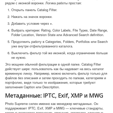
рядом с иконкой воронки. Логика работы простая:
Открыть панель Catalog Filter.
Нажать на значок воронки.
Добавить условие через
+
.
Выбрать критерии: Rating, Color Labels, File Types, Date Range,
Folder Location, Version State или Advanced Search definition.
Продолжить работу в Categories, Folders, Portfolios или Search
уже внутри отфильтрованного каталога.
Выключить фильтр той же иконкой, когда ограничение больше
не нужно.
Это мощнее обычной фильтрации в одной папке. Catalog Filter
действует шире: пользователь как бы надевает на весь каталог
временную линзу. Например, можно включить фильтр только для
файлов без описания и затем проходить по папкам, категориям и
портфолио, видя только те изображения, которые требуют
заполнения Caption или Description.
Метаданные: IPTC, Exif, XMP и MWG
Photo Supreme силен именно как менеджер метаданных. Он
поддерживает IPTC, Exif, XMP и MWG — ключевые стандарты,
которые позволяют переносить описания, авторство, ключевые