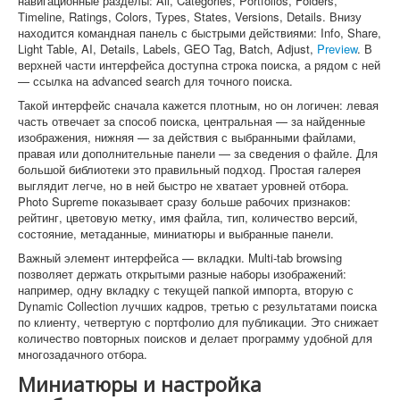
навигационные разделы: All, Categories, Portfolios, Folders,
Timeline, Ratings, Colors, Types, States, Versions, Details. Внизу
находится командная панель с быстрыми действиями: Info, Share,
Light Table, AI, Details, Labels, GEO Tag, Batch, Adjust,
Preview
. В
верхней части интерфейса доступна строка поиска, а рядом с ней
— ссылка на advanced search для точного поиска.
Такой интерфейс сначала кажется плотным, но он логичен: левая
часть отвечает за способ поиска, центральная — за найденные
изображения, нижняя — за действия с выбранными файлами,
правая или дополнительные панели — за сведения о файле. Для
большой библиотеки это правильный подход. Простая галерея
выглядит легче, но в ней быстро не хватает уровней отбора.
Photo Supreme показывает сразу больше рабочих признаков:
рейтинг, цветовую метку, имя файла, тип, количество версий,
состояние, метаданные, миниатюры и выбранные панели.
Важный элемент интерфейса — вкладки. Multi-tab browsing
позволяет держать открытыми разные наборы изображений:
например, одну вкладку с текущей папкой импорта, вторую с
Dynamic Collection лучших кадров, третью с результатами поиска
по клиенту, четвертую с портфолио для публикации. Это снижает
количество повторных поисков и делает программу удобной для
многозадачного отбора.
Миниатюры и настройка