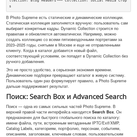
llection: Blog Headers└── Collection: Social Media Crop
s
В Photo Supreme есть статические и динамические коллекции.
Статическая коллекция заполняется вручную: пользователь сам
выбирает конкретные кадры. Dynamic Collection строится по
правилам и обновляется автоматически. Например, можно
создать коллекцию со всеми пятизвездочными портретами за
2023–2025 годы, снятыми в Москве и еще не отправленными
клиенту. Когда в каталог добавится новый файл,
соответствующий условиям, он попадет в Dynamic Collection без
ручного добавления.
Это не просто удобство, а серьезная экономия времени.
Динамические подборки превращают каталог в живую систему.
Пользователь один раз формулирует правило, а Photo Supreme
дальше поддерживает результат.
Поиск: Search Box и Advanced Search
Поиск — одна из самых сильных частей Photo Supreme. В
верхней правой части интерфейса находится
Search Box
. Он
предназначен для быстрого глобального поиска по каталогу:
имени файла, пути, встроенным метаданным IPTC/Exif/XMP,
Catalog Labels, категориям, портфолио, персонам, событиям,
описаниям, заголовкам, ключевым словам, пользовательским