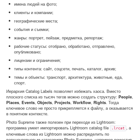
имена людей на фото;
клиенты и компании;
географические места;
события и съемки;
жанры: портрет, пейзаж, предметка, репортаж;
рабочие статусы: отобрано, обработано, отправлено,
опубликовано;
лицензии и ограничения;
типы контента: сайт, соцсети, печать, каталог, архив;
темы и объекты: транспорт, архитектура, животные, еда,
спорт.
Иерархия Catalog Labels позволяет избежать хаоса. Вместо
плоского списка из тысяч тегов можно создать структуру:
People
,
Places
,
Events
,
Objects
,
Projects
,
Workflow
,
Rights
. Тогда
ключевое слово не просто прикрепляется к файлу, а оказывается
в понятном контексте.
Photo Supreme также полезен при переходе из Lightroom:
программа умеет импортировать Lightroom catalog file
, а
.lrcat
ключевые слова из Lightroom можно распределить по
верхнеуровневым категориям Photo Supreme, например поместив