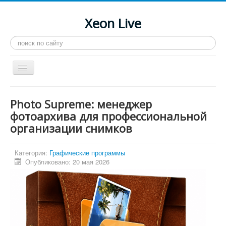
Xeon Live
Искать...
Toggle
Navigation
Главная
Photo Supreme: менеджер
LGA 2011-3
фотоархива для профессиональной
организации снимков
LGA 2011
Процессоры
Категория:
Графические программы
Инструкции
Опубликовано: 20 мая 2026
Рейтинги
Конференция
Системные программы