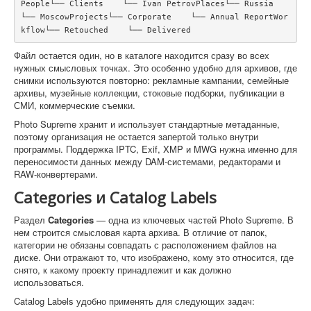
People└── Clients    └── Ivan PetrovPlaces└── Russia    
└── MoscowProjects└── Corporate    └── Annual ReportWor
kflow└── Retouched    └── Delivered
Файл остается один, но в каталоге находится сразу во всех
нужных смысловых точках. Это особенно удобно для архивов, где
снимки используются повторно: рекламные кампании, семейные
архивы, музейные коллекции, стоковые подборки, публикации в
СМИ, коммерческие съемки.
Photo Supreme хранит и использует стандартные метаданные,
поэтому организация не остается запертой только внутри
программы. Поддержка IPTC, Exif, XMP и MWG нужна именно для
переносимости данных между DAM-системами, редакторами и
RAW-конвертерами.
Categories и Catalog Labels
Раздел
Categories
— одна из ключевых частей Photo Supreme. В
нем строится смысловая карта архива. В отличие от папок,
категории не обязаны совпадать с расположением файлов на
диске. Они отражают то, что изображено, кому это относится, где
снято, к какому проекту принадлежит и как должно
использоваться.
Catalog Labels удобно применять для следующих задач: