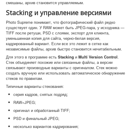
смешаны, архив становится управляемым.
Stacking и управление версиями
Photo Supreme понимает, что фотографический файл редко
существует один. У RAW может быть JPEG-пара, у исходника —
TIFF после ретуши, PSD с слоями, экспорт для клиента,
уменьшенная копия для сайта, черно-белая версия,
кадрированный вариант. Если все это лежит в сетке как
независимые файлы, архив быстро становится нечитабельным.
Для этого в программе есть
Stacking
и
Multi Version Control
.
Стек объединяет похожие или связанные файлы, а версии
связывают производные варианты с оригиналом. Стек можно
создать вручную или использовать автоматическое обнаружение
стеков по правилам.
Типичные варианты стекования:
серия кадров, снятых подряд;
RAW+JPEG;
оригинал и обработанный TIFF;
PSD и финальный JPEG;
несколько вариантов кадрирования;