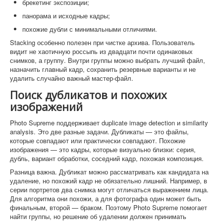
брекетинг экспозиции;
панорама и исходные кадры;
похожие дубли с минимальными отличиями.
Stacking особенно полезен при чистке архива. Пользователь
видит не хаотичную россыпь из двадцати почти одинаковых
снимков, а группу. Внутри группы можно выбрать лучший файл,
назначить главный кадр, сохранить резервные варианты и не
удалить случайно важный мастер-файл.
Поиск дубликатов и похожих
изображений
Photo Supreme поддерживает duplicate image detection и similarity
analysis. Это две разные задачи. Дубликаты — это файлы,
которые совпадают или практически совпадают. Похожие
изображения — это кадры, которые визуально близки: серия,
дубль, вариант обработки, соседний кадр, похожая композиция.
Разница важна. Дубликат можно рассматривать как кандидата на
удаление, но похожий кадр не обязательно лишний. Например, в
серии портретов два снимка могут отличаться выражением лица.
Для алгоритма они похожи, а для фотографа один может быть
финальным, второй — браком. Поэтому Photo Supreme помогает
найти группы, но решение об удалении должен принимать