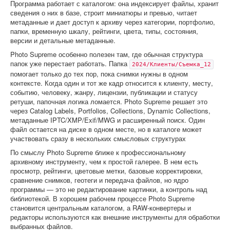
Программа работает с каталогом: она индексирует файлы, хранит
сведения о них в базе, строит миниатюры и превью, читает
метаданные и дает доступ к архиву через категории, портфолио,
папки, временную шкалу, рейтинги, цвета, типы, состояния,
версии и детальные метаданные.
Photo Supreme особенно полезен там, где обычная структура
папок уже перестает работать. Папка
2024/Клиенты/Съемка_12
помогает только до тех пор, пока снимки нужны в одном
контексте. Когда один и тот же кадр относится к клиенту, месту,
событию, человеку, жанру, лицензии, публикации и статусу
ретуши, папочная логика ломается. Photo Supreme решает это
через Catalog Labels, Portfolios, Collections, Dynamic Collections,
метаданные IPTC/XMP/Exif/MWG и расширенный поиск. Один
файл остается на диске в одном месте, но в каталоге может
участвовать сразу в нескольких смысловых структурах
По смыслу Photo Supreme ближе к профессиональному
архивному инструменту, чем к простой галерее. В нем есть
просмотр, рейтинги, цветовые метки, базовые корректировки,
сравнение снимков, геотеги и передача файлов, но ядро
программы — это не редактирование картинки, а контроль над
библиотекой. В хорошем рабочем процессе Photo Supreme
становится центральным каталогом, а RAW-конвертеры и
редакторы используются как внешние инструменты для обработки
выбранных файлов.