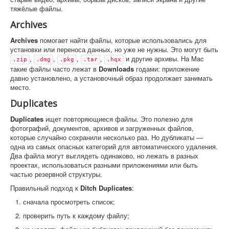
тяжёлые файлы.
Archives
Archives
помогает найти файлы, которые использовались для
установки или переноса данных, но уже не нужны. Это могут быть
,
,
,
,
и другие архивы. На Mac
.zip
.dmg
.pkg
.tar
.hqx
такие файлы часто лежат в
Downloads
годами: приложение
давно установлено, а установочный образ продолжает занимать
место.
Duplicates
Duplicates
ищет повторяющиеся файлы. Это полезно для
фотографий, документов, архивов и загруженных файлов,
которые случайно сохранили несколько раз. Но дубликаты —
одна из самых опасных категорий для автоматического удаления.
Два файла могут выглядеть одинаково, но лежать в разных
проектах, использоваться разными приложениями или быть
частью резервной структуры.
Правильный подход к
Ditch Duplicates
:
сначала просмотреть список;
проверить путь к каждому файлу;