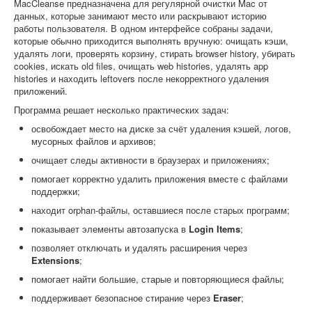
MacCleanse предназначена для регулярной очистки Mac от
данных, которые занимают место или раскрывают историю
работы пользователя. В одном интерфейсе собраны задачи,
которые обычно приходится выполнять вручную: очищать кэши,
удалять логи, проверять корзину, стирать browser history, убирать
cookies, искать old files, очищать web histories, удалять app
histories и находить leftovers после некорректного удаления
приложений.
Программа решает несколько практических задач:
освобождает место на диске за счёт удаления кэшей, логов,
мусорных файлов и архивов;
очищает следы активности в браузерах и приложениях;
помогает корректно удалить приложения вместе с файлами
поддержки;
находит orphan-файлы, оставшиеся после старых программ;
показывает элементы автозапуска в
Login Items
;
позволяет отключать и удалять расширения через
Extensions
;
помогает найти большие, старые и повторяющиеся файлы;
поддерживает безопасное стирание через
Eraser
;