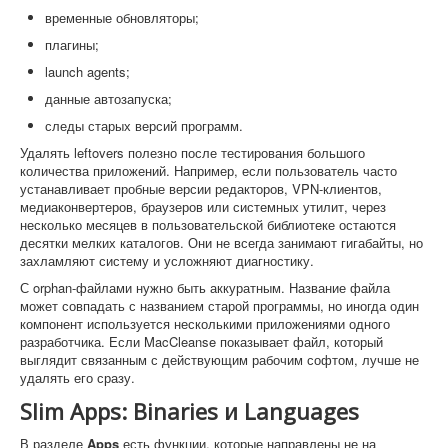
временные обновляторы;
плагины;
launch agents;
данные автозапуска;
следы старых версий программ.
Удалять leftovers полезно после тестирования большого
количества приложений. Например, если пользователь часто
устанавливает пробные версии редакторов, VPN-клиентов,
медиаконвертеров, браузеров или системных утилит, через
несколько месяцев в пользовательской библиотеке остаются
десятки мелких каталогов. Они не всегда занимают гигабайты, но
захламляют систему и усложняют диагностику.
С orphan-файлами нужно быть аккуратным. Название файла
может совпадать с названием старой программы, но иногда один
компонент используется несколькими приложениями одного
разработчика. Если MacCleanse показывает файл, который
выглядит связанным с действующим рабочим софтом, лучше не
удалять его сразу.
Slim Apps: Binaries и Languages
В разделе
Apps
есть функции, которые направлены не на