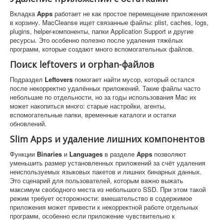
Вкладка
Apps
работает не как простое перемещение приложения
в корзину. MacCleanse ищет связанные файлы: plist, caches, logs,
plugins, helper-компоненты, папки Application Support и другие
ресурсы. Это особенно полезно после удаления тяжёлых
программ, которые создают много вспомогательных файлов.
Поиск leftovers и orphan-файлов
Подраздел
Leftovers
помогает найти мусор, который остался
после некорректно удалённых приложений. Такие файлы часто
небольшие по отдельности, но за годы использования Mac их
может накопиться много: старые настройки, агенты,
вспомогательные папки, временные каталоги и остатки
обновлений.
Slim Apps и удаление лишних компонентов
Функции
Binaries
и
Languages
в разделе
Apps
позволяют
уменьшить размер установленных приложений за счёт удаления
неиспользуемых языковых пакетов и лишних бинарных данных.
Это сценарий для пользователей, которым важно выжать
максимум свободного места из небольшого SSD. При этом такой
режим требует осторожности: вмешательство в содержимое
приложения может привести к некорректной работе отдельных
программ, особенно если приложение чувствительно к