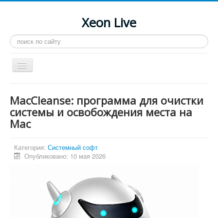
Xeon Live
Искать...
Toggle
Navigation
Главная
MacCleanse: программа для очистки
LGA 2011-3
системы и освобождения места на
Mac
LGA 2011
Процессоры
Категория:
Системный софт
Инструкции
Опубликовано: 10 мая 2026
Рейтинги
Конференция
Системные программы