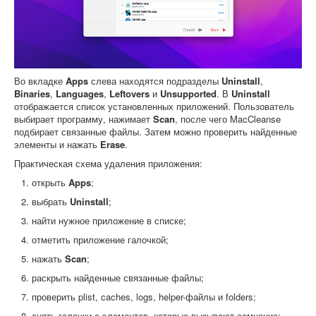
Во вкладке
Apps
слева находятся подразделы
Uninstall
,
Binaries
,
Languages
,
Leftovers
и
Unsupported
. В
Uninstall
отображается список установленных приложений. Пользователь
выбирает программу, нажимает
Scan
, после чего MacCleanse
подбирает связанные файлы. Затем можно проверить найденные
элементы и нажать
Erase
.
Практическая схема удаления приложения:
открыть
Apps
;
выбрать
Uninstall
;
найти нужное приложение в списке;
отметить приложение галочкой;
нажать
Scan
;
раскрыть найденные связанные файлы;
проверить plist, caches, logs, helper-файлы и folders;
снять галочки с элементов, которые вызывают сомнение;