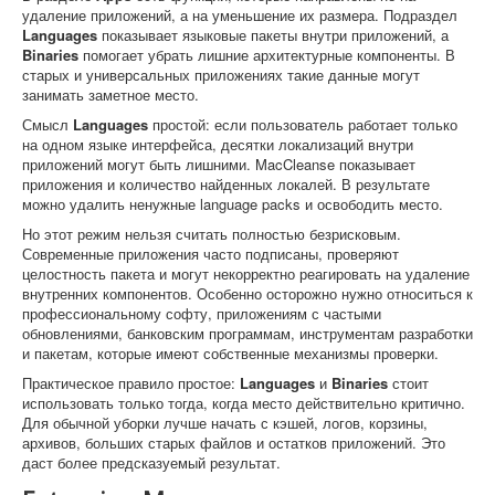
удаление приложений, а на уменьшение их размера. Подраздел
Languages
показывает языковые пакеты внутри приложений, а
Binaries
помогает убрать лишние архитектурные компоненты. В
старых и универсальных приложениях такие данные могут
занимать заметное место.
Смысл
Languages
простой: если пользователь работает только
на одном языке интерфейса, десятки локализаций внутри
приложений могут быть лишними. MacCleanse показывает
приложения и количество найденных локалей. В результате
можно удалить ненужные language packs и освободить место.
Но этот режим нельзя считать полностью безрисковым.
Современные приложения часто подписаны, проверяют
целостность пакета и могут некорректно реагировать на удаление
внутренних компонентов. Особенно осторожно нужно относиться к
профессиональному софту, приложениям с частыми
обновлениями, банковским программам, инструментам разработки
и пакетам, которые имеют собственные механизмы проверки.
Практическое правило простое:
Languages
и
Binaries
стоит
использовать только тогда, когда место действительно критично.
Для обычной уборки лучше начать с кэшей, логов, корзины,
архивов, больших старых файлов и остатков приложений. Это
даст более предсказуемый результат.