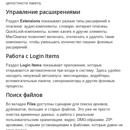
целостности пакета.
Управление расширениями
Раздел
Extensions
показывает разные типы расширений и
плагинов: аудио-компоненты, словари, интернет-плагины,
QuickLook-компоненты, screen savers и другие элементы.
MacCleanse позволяет включать, отключать и удалять такие
компоненты, чтобы уменьшить количество лишних фоновых
расширений.
Работа с Login Items
Раздел
Login Items
показывает приложения, которые
открываются автоматически при входе в систему. Здесь удобно
находить ненужный автозапуск: мессенджеры, апдейтеры,
вспомогательные панели, синхронизаторы и другие фоновые
процессы.
Поиск файлов
Во вкладке
Files
доступны сценарии для поиска архивов,
дубликатов, больших и старых файлов. Это уже не просто
очистка временных данных, а работа с реальным
пользовательским хранилищем: видео, DMG-образами, ZIP-
архивами, старыми установщиками и файлами, которые давно не
открывались.