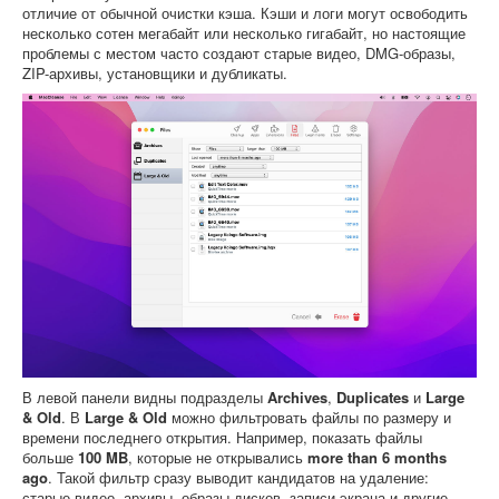
отличие от обычной очистки кэша. Кэши и логи могут освободить
несколько сотен мегабайт или несколько гигабайт, но настоящие
проблемы с местом часто создают старые видео, DMG-образы,
ZIP-архивы, установщики и дубликаты.
В левой панели видны подразделы
Archives
,
Duplicates
и
Large
& Old
. В
Large & Old
можно фильтровать файлы по размеру и
времени последнего открытия. Например, показать файлы
больше
100 MB
, которые не открывались
more than 6 months
ago
. Такой фильтр сразу выводит кандидатов на удаление:
старые видео, архивы, образы дисков, записи экрана и другие