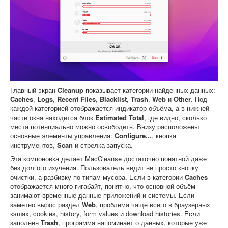
Главный экран
Cleanup
показывает категории найденных данных:
Caches
,
Logs
,
Recent Files
,
Blacklist
,
Trash
,
Web
и
Other
. Под
каждой категорией отображается индикатор объёма, а в нижней
части окна находится блок
Estimated Total
, где видно, сколько
места потенциально можно освободить. Внизу расположены
основные элементы управления:
Configure...
, кнопка
инструментов,
Scan
и стрелка запуска.
Эта компоновка делает MacCleanse достаточно понятной даже
без долгого изучения. Пользователь видит не просто кнопку
очистки, а разбивку по типам мусора. Если в категории
Caches
отображается много гигабайт, понятно, что основной объём
занимают временные данные приложений и системы. Если
заметно вырос раздел
Web
, проблема чаще всего в браузерных
кэшах, cookies, history, form values и download histories. Если
заполнен
Trash
, программа напоминает о данных, которые уже