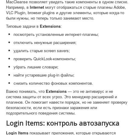
MacCleanse позволяет увидеть такие компоненты в одном списке.
Например, в
Internet
могут отображаться старые плагины Adobe,
VLC Plugin, browser plugins и другие элементы, которые когда-то
были нужны, но теперь только занимают место.
Типовые задачи в
Extensions
:
посмотреть установленные интернет-плагины;
отключить ненужные расширения;
удалить старые screen savers;
проверить QuickLook-компоненты;
убрать лишние словари;
найти устаревшие plug-in файлы;
снизить количество фоновых компонентов.
Важно понимать, что
Extensions
— это не антивирус и не
система защиты от всех угроз. Это менеджер расширений и
плагинов. Он помогает навести порядок, но не заменяет проверку
безопасности, если есть признаки заражения или
подозрительного поведения системы.
Login Items: контроль автозапуска
Login Items
показывает приложения, которые открываются