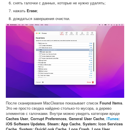
снять галочки с данных, которые не нужно удалять;
нажать
Erase
;
дождаться завершения очистки.
После сканирования MacCleanse показывает список
Found Items
.
Это не просто сводка найдено столько-то мусора, а дерево
элементов с галочками. Внутри можно увидеть категории вроде
Caches User
,
Corrupt Preferences
,
General User Cache
,
iTunes
:
iOS Software Updates
,
Steam: App Cache
,
System: Icon Services
Cache
,
System: QuickLook Cache
,
Logs Crash
,
Logs User
,