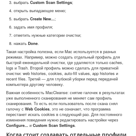
выбрать
Custom Scan Settings
;
открыть выпадающее меню;
выбрать
Create New...
;
задать имя профиля;
отметить нужные категории очистки;
нажать
Done
.
Такая настройка полезна, если Mac используется в разных
режимах. Например, можно создать отдельный профиль для
быстрой еженедельной очистки, где удаляются только caches,
logs и Trash. Второй профиль можно сделать для приватной
очистки: web histories, cookies, auto-fill values, app histories и
recent files. Третий — для глубокой уборки перед передачей
компьютера другому человеку.
Важная особенность MacCleanse: снятие галочек в результатах
уже выполненного сканирования не меняет сам профиль
сканирования. То есть если пользователь после скана снял
галочку с
Web Cookies
, это не означает, что программа
перестанет искать cookies в следующий раз. Для постоянного
изменения поведения нужно редактировать настройки через
Configure...
и
Custom Scan Settings
.
Когда стоит создавать отдельные профили