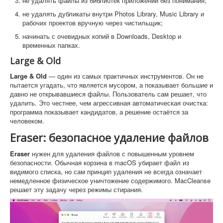
не удалять файлы из библиотек приложений без понимания;
не удалять дубликаты внутри Photos Library, Music Library и
рабочих проектов вручную через чистильщик;
начинать с очевидных копий в Downloads, Desktop и
временных папках.
Large & Old
Large & Old
— один из самых практичных инструментов. Он не
пытается угадать, что является мусором, а показывает большие и
давно не открывавшиеся файлы. Пользователь сам решает, что
удалить. Это честнее, чем агрессивная автоматическая очистка:
программа показывает кандидатов, а решение остаётся за
человеком.
Eraser: безопасное удаление файлов
Eraser
нужен для удаления файлов с повышенным уровнем
безопасности. Обычная корзина в macOS убирает файл из
видимого списка, но сам принцип удаления не всегда означает
немедленное физическое уничтожение содержимого. MacCleanse
решает эту задачу через режимы стирания.