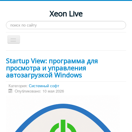
Xeon Live
Искать...
Toggle
Navigation
Главная
Startup View: программа для
LGA 2011-3
просмотра и управления
автозагрузкой Windows
LGA 2011
Процессоры
Категория:
Системный софт
Опубликовано: 10 мая 2026
Инструкции
Рейтинги
Конференция
Системные программы