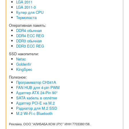
LGA 2011
LGA 2011-3
Кулер для CPU
Термопаста
Оперативная память:
DDR4 обычная
DDR4 ECC REG
DDR3 обычная
DDR3 ECC REG
SSD накопители:
Netac
Goldenfir
KingSpec
Полезное:
Программатор CH341A
FAN HUB для 4-pin PWM
Адаптер ATX 24-Pin 90°
SATA кабель в оплётке
Адаптер PCI-E на M.2
Радиатор для M.2 SSD
M.2 Wi-Fi с Bluetooth
Реклама. ООО “АЛИБАБА.КОМ (РУ)” ИНН 7703380158.