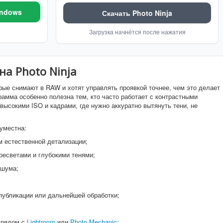
indows
Скачать Photo Ninja
Загрузка начнётся после нажатия
на Photo Ninja
рые снимают в RAW и хотят управлять проявкой точнее, чем это делает
амма особенно полезна тем, кто часто работает с контрастными
ысокими ISO и кадрами, где нужно аккуратно вытянуть тени, не
 уместна:
 естественной детализации;
ересветами и глубокими тенями;
 шума;
публикации или дальнейшей обработки;
 рядом с
Lightroom
или
Photo Mechanic
;