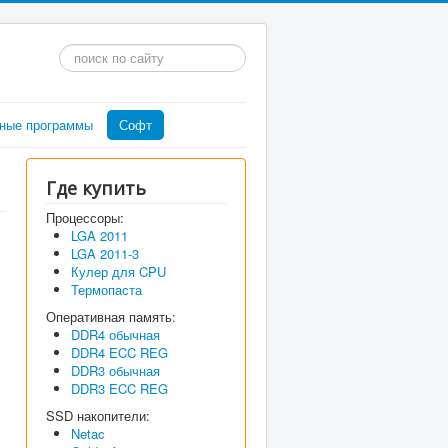
Искать...
ные программы
Софт
Где купить
Процессоры:
LGA 2011
LGA 2011-3
Кулер для CPU
Термопаста
Оперативная память:
DDR4 обычная
DDR4 ECC REG
DDR3 обычная
DDR3 ECC REG
SSD накопители:
Netac