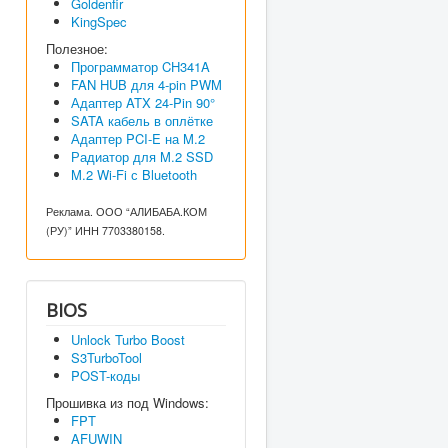
Goldenfir
KingSpec
Полезное:
Программатор CH341A
FAN HUB для 4-pin PWM
Адаптер ATX 24-Pin 90°
SATA кабель в оплётке
Адаптер PCI-E на M.2
Радиатор для M.2 SSD
M.2 Wi-Fi с Bluetooth
Реклама. ООО “АЛИБАБА.КОМ
(РУ)” ИНН 7703380158.
BIOS
Unlock Turbo Boost
S3TurboTool
POST-коды
Прошивка из под Windows:
FPT
AFUWIN