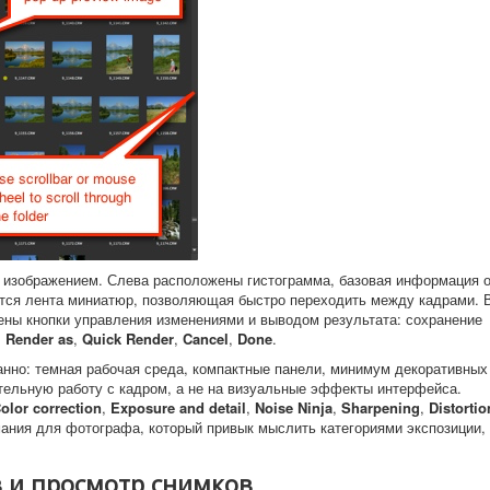
та изображением. Слева расположены гистограмма, базовая информация 
ится лента миниатюр, позволяющая быстро переходить между кадрами. 
ны кнопки управления изменениями и выводом результата: сохранение
,
Render as
,
Quick Render
,
Cancel
,
Done
.
анно: темная рабочая среда, компактные панели, минимум декоративных
тельную работу с кадром, а не на визуальные эффекты интерфейса.
olor correction
,
Exposure and detail
,
Noise Ninja
,
Sharpening
,
Distortio
мания для фотографа, который привык мыслить категориями экспозиции,
 и просмотр снимков