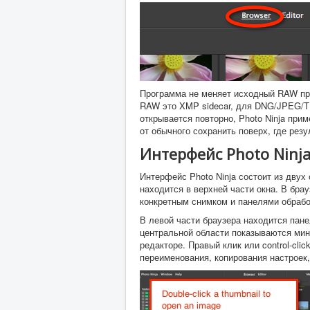
Программа не меняет исходный RAW при
RAW это XMP sidecar, для DNG/JPEG/TI
открывается повторно, Photo Ninja при
от обычного сохранить поверх, где рез
Интерфейс Photo Ninj
Интерфейс Photo Ninja состоит из дву
находится в верхней части окна. В бра
конкретным снимком и панелями обрабо
В левой части браузера находится пан
центральной области показываются ми
редакторе. Правый клик или control-cli
переименования, копирования настроек,