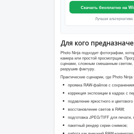
Скачать бесплатно на W
Лучшая альтернатива
Для кого предназначе
Photo Ninja подходит фотографам, кото
камера или простой просмотрщик. Прогр
сценами, сложным смешанным светом, в
разрушив фактуру.
Практические сценарии, где Photo Ninja
проявка RAW-файлов с сохранением
коррекция экспозиции в кадрах с п
подавление яркостного и цветового
восстановление светов в RAW;
подготовка JPEG/TIFF для печати, 
пакетный рендер серии снимков;
работа как внешний RAW-конвертер