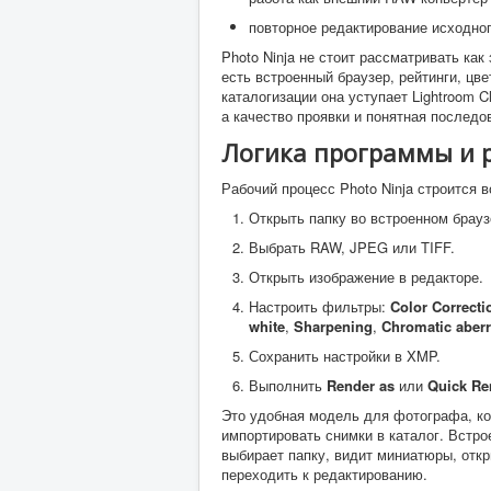
повторное редактирование исходно
Photo Ninja не стоит рассматривать к
есть встроенный браузер, рейтинги, цв
каталогизации она уступает Lightroom C
а качество проявки и понятная последо
Логика программы и 
Рабочий процесс Photo Ninja строится в
Открыть папку во встроенном брауз
Выбрать RAW, JPEG или TIFF.
Открыть изображение в редакторе.
Настроить фильтры:
Color Correcti
white
,
Sharpening
,
Chromatic aberr
Сохранить настройки в XMP.
Выполнить
Render as
или
Quick Re
Это удобная модель для фотографа, ко
импортировать снимки в каталог. Встр
выбирает папку, видит миниатюры, отк
переходить к редактированию.