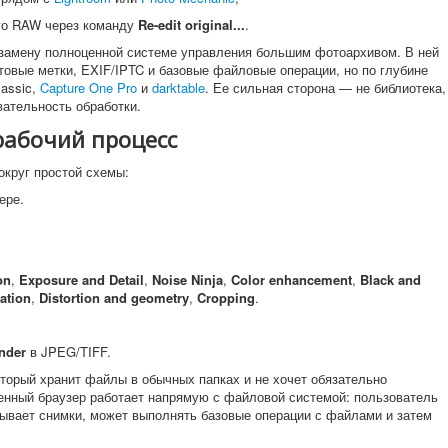
го RAW через команду
Re-edit original...
.
ак замену полноценной системе управления большим фотоархивом. В ней
етовые метки, EXIF/IPTC и базовые файловые операции, но по глубине
lassic,
Capture One Pro
и
darktable
. Ее сильная сторона — не библиотека,
вательность обработки.
рабочий процесс
округ простой схемы:
ере.
on
,
Exposure and Detail
,
Noise Ninja
,
Color enhancement
,
Black and
ation
,
Distortion and geometry
,
Cropping
.
nder
в JPEG/TIFF.
торый хранит файлы в обычных папках и не хочет обязательно
оенный браузер работает напрямую с файловой системой: пользователь
рывает снимки, может выполнять базовые операции с файлами и затем