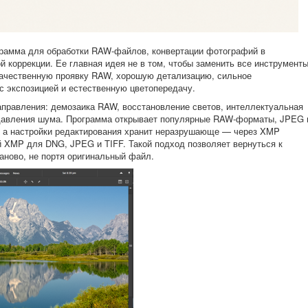
грамма для обработки RAW-файлов, конвертации фотографий в
й коррекции. Ее главная идея не в том, чтобы заменить все инструмент
 качественную проявку RAW, хорошую детализацию, сильное
 экспозицией и естественную цветопередачу.
направления: демозаика RAW, восстановление светов, интеллектуальная
подавления шума. Программа открывает популярные RAW-форматы, JPEG 
F, а настройки редактирования хранит неразрушающе — через XMP
 XMP для DNG, JPEG и TIFF. Такой подход позволяет вернуться к
аново, не портя оригинальный файл.