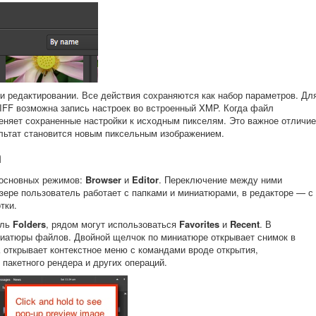
 редактировании. Все действия сохраняются как набор параметров. Дл
FF возможна запись настроек во встроенный XMP. Когда файл
меняет сохраненные настройки к исходным пикселям. Это важное отличие
ультат становится новым пиксельным изображением.
a
х основных режимов:
Browser
и
Editor
. Переключение между ними
узере пользователь работает с папками и миниатюрами, в редакторе — с
тки.
ель
Folders
, рядом могут использоваться
Favorites
и
Recent
. В
ниатюры файлов. Двойной щелчок по миниатюре открывает снимок в
ck открывает контекстное меню с командами вроде открытия,
 пакетного рендера и других операций.