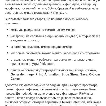
вызываются через отдельные диалоги. У фильтров, слайд-шоу,
морфинга, постерной печати, 3D-изображений и веб-камеры есть
собственные окна с вкладками и кнопками.
В PicMaster заметна старая, но понятная логика Windows-
программ:
команды разделены по тематическим меню;
настройки не спрятаны в один общий сайдбар, а открываются
в отдельных окнах;
многие инструменты имеют предпросмотр;
числовые параметры можно менять через поля со стрелками;
отдельные модули работают как самостоятельные мини-
приложения внутри PicMaster;
действие обычно подтверждается кнопками вроде
Preview
,
Generate Image
,
Print
,
Animation
,
Slide Show
,
Save
,
OK
или
Cancel
.
Удобство PicMaster зависит от задачи. Для быстрого просмотра
папки с фотографиями современный просмотрщик может быть
проще. Для обработки одного снимка с фильтрами PicMaster
понятен почти сразу: пользователь открывает изображение,
выбирает эффект, смотрит варианты в
Quick-Selection
, нажимает