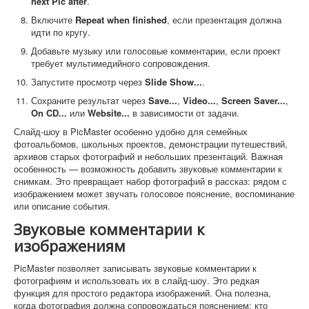
next Pic after
.
Включите
Repeat when finished
, если презентация должна
идти по кругу.
Добавьте музыку или голосовые комментарии, если проект
требует мультимедийного сопровождения.
Запустите просмотр через
Slide Show...
.
Сохраните результат через
Save...
,
Video...
,
Screen Saver...
,
On CD...
или
Website...
в зависимости от задачи.
Слайд-шоу в PicMaster особенно удобно для семейных
фотоальбомов, школьных проектов, демонстрации путешествий,
архивов старых фотографий и небольших презентаций. Важная
особенность — возможность добавить звуковые комментарии к
снимкам. Это превращает набор фотографий в рассказ: рядом с
изображением может звучать голосовое пояснение, воспоминание
или описание события.
Звуковые комментарии к
изображениям
PicMaster позволяет записывать звуковые комментарии к
фотографиям и использовать их в слайд-шоу. Это редкая
функция для простого редактора изображений. Она полезна,
когда фотография должна сопровождаться пояснением: кто