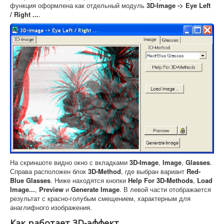
функция оформлена как отдельный модуль
3D-Image -> Eye Left
/ Right ...
.
На скриншоте видно окно с вкладками
3D-Image
,
Image
,
Glasses
.
Справа расположен блок
3D-Method
, где выбран вариант
Red-
Blue Glasses
. Ниже находятся кнопки
Help For 3D-Methods
,
Load
Image...
,
Preview
и
Generate Image
. В левой части отображается
результат с красно-голубым смещением, характерным для
анаглифного изображения.
Как работает 3D-эффект