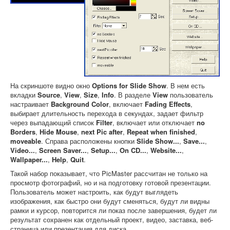
На скриншоте видно окно
Options for Slide Show
. В нем есть
вкладки
Source
,
View
,
Size
,
Info
. В разделе
View
пользователь
настраивает
Background Color
, включает
Fading Effects
,
выбирает длительность перехода в секундах, задает фильтр
через выпадающий список
Filter
, включает или отключает
no
Borders
,
Hide Mouse
,
next Pic after
,
Repeat when finished
,
moveable
. Справа расположены кнопки
Slide Show...
,
Save...
,
Video...
,
Screen Saver...
,
Setup...
,
On CD...
,
Website...
,
Wallpaper...
,
Help
,
Quit
.
Такой набор показывает, что PicMaster рассчитан не только на
просмотр фотографий, но и на подготовку готовой презентации.
Пользователь может настроить, как будут выглядеть
изображения, как быстро они будут сменяться, будут ли видны
рамки и курсор, повторится ли показ после завершения, будет ли
результат сохранен как отдельный проект, видео, заставка, веб-
страница или презентация для диска.