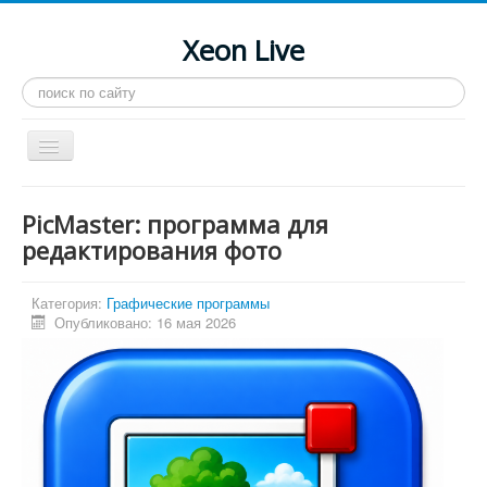
Xeon Live
Искать...
Toggle
Navigation
Главная
PicMaster: программа для
LGA 2011-3
редактирования фото
LGA 2011
Категория:
Графические программы
Процессоры
Опубликовано: 16 мая 2026
Инструкции
Рейтинги
Конференция
Системные программы