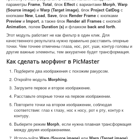
параметры
Frame
,
Total
, блок
Effect
с вариантами
Morph
,
Warp
(Source image)
и
Warp (Target image)
, блок
Project CatDog
с
кнопками
New
,
Load
,
Save
, блок
Render Frame
с кнопками
Preview
и
Import
, а также блок
Render all Frames
с кнопкой
Animation
, полем
Duration (s)
и флажком
back and forth
.
Этот модуль работает не как фильтр в один клик. Для
качественного результата нужно правильно расставить опорные
точки. Чем точнее отмечены глаза, нос, рот, уши, контур головы и
другие важные элементы, тем аккуратнее будет трансформация.
Как сделать морфинг в PicMaster
Подберите два изображения с похожим ракурсом.
Откройте модуль
Morphing
.
Загрузите первое и второе изображение.
Расставьте опорные точки на первом изображении.
Повторите точки на втором изображении, соблюдая
соответствие: глаз к глазу, нос к носу, рот к рту, контур к
контуру.
Выберите режим
Morph
, если нужна плавная трансформация
между двумя изображениями.
Используйте
Warp (Source image)
или
Warp (Target image)
,