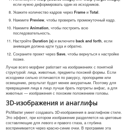
если нужно деформировать один из исходников.
Укажите количество кадров через
Frame
и
Total
.
Нажмите
Preview
, чтобы проверить промежуточный кадр.
Нажмите
Animation
, чтобы построить всю
последовательность.
Настройте
Duration (s)
и включите
back and forth
, если
анимация должна идти туда и обратно.
Сохраните проект через
Save
, чтобы вернуться к настройке
позже.
Лучше всего морфинг работает на изображениях с понятной
структурой: лица, животные, предметы похожей формы. Если
исходники сильно отличаются по ракурсу, пропорциям или
освещению, результат будет менее аккуратным. Поэтому для
превращения лица в лицо лучше брать портреты анфас, а для
животных — изображения с похожим положением головы.
3D-изображения и анаглифы
PicMaster умеет создавать 3D-изображения в анаглифном стиле.
Это эффект, при котором изображение разделяется на цветовые
составляющие для левого и правого глаза, а глубина
воспринимается через красно-синие очки. В программе эта