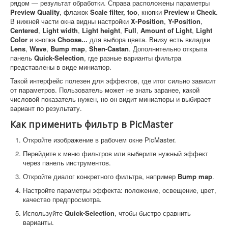
рядом — результат обработки. Справа расположены параметры
Preview Quality
, флажок
Scale filter, too
, кнопки
Preview
и
Check
.
В нижней части окна видны настройки
X-Position
,
Y-Position
,
Centered
,
Light width
,
Light height
,
Full
,
Amount of Light
,
Light
Color
и кнопка
Choose...
для выбора цвета. Внизу есть вкладки
Lens
,
Wave
,
Bump map
,
Shen-Castan
. Дополнительно открыта
панель
Quick-Selection
, где разные варианты фильтра
представлены в виде миниатюр.
Такой интерфейс полезен для эффектов, где итог сильно зависит
от параметров. Пользователь может не знать заранее, какой
числовой показатель нужен, но он видит миниатюры и выбирает
вариант по результату.
Как применить фильтр в PicMaster
Откройте изображение в рабочем окне PicMaster.
Перейдите к меню фильтров или выберите нужный эффект
через панель инструментов.
Откройте диалог конкретного фильтра, например
Bump map
.
Настройте параметры эффекта: положение, освещение, цвет,
качество предпросмотра.
Используйте
Quick-Selection
, чтобы быстро сравнить
варианты.