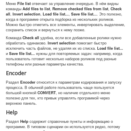
Меню
File list
отвечает за управление очередью. В нём видны
команды
Add files to list
,
Remove checked files from list
,
Check
all
,
Invert selection
,
Load file list...
,
Save file list...
. Это полезно,
когда в программе открыта подборка из нескольких роликов.
Можно быстро отметить все элементы, инвертировать выделение,
сохранить список и вернуться к нему позже.
Команда
Check all
удобна, если все добавленные ролики нужно
обработать одинаково.
Invert selection
помогает быстро
исключить часть файлов, не удаляя их из списка.
Load file list...
и
Save file list...
нужны для повторяемых задач: например, когда
пользователь готовит несколько наборов роликов под разные
телефоны или разные параметры качества.
Encoder
Раздел
Encoder
относится к параметрам кодирования и запуску
процесса. В обычной работе пользователь чаще пользуется
большой кнопкой
CONVERT
, но наличие отдельного меню
полезно для тех, кто привык управлять программой через
верхнюю панель.
Help
Раздел
Help
содержит справочные пункты и информацию о
программе. В типовом сценарии он используется редко, потому