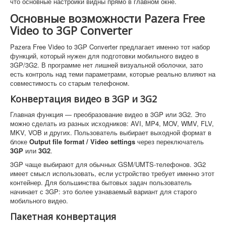
что основные настройки видны прямо в главном окне.
Основные возможности Pazera Free
Video to 3GP Converter
Pazera Free Video to 3GP Converter предлагает именно тот набор
функций, который нужен для подготовки мобильного видео в
3GP/3G2. В программе нет лишней визуальной оболочки, зато
есть контроль над теми параметрами, которые реально влияют на
совместимость со старым телефоном.
Конвертация видео в 3GP и 3G2
Главная функция — преобразование видео в 3GP или 3G2. Это
можно сделать из разных исходников: AVI, MP4, MOV, WMV, FLV,
MKV, VOB и других. Пользователь выбирает выходной формат в
блоке
Output file format / Video settings
через переключатель
3GP
или
3G2
.
3GP чаще выбирают для обычных GSM/UMTS-телефонов. 3G2
имеет смысл использовать, если устройство требует именно этот
контейнер. Для большинства бытовых задач пользователь
начинает с 3GP: это более узнаваемый вариант для старого
мобильного видео.
Пакетная конвертация