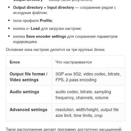
Output directory = Input directory
— сохранение рядом с
исходным файлом;
поле профиля
Profile
;
кнопка
<- Load
для загрузки настроек;
кнопка
Save encoder settings
для сохранения параметров
кодировщика.
Основная зона настроек делится на три крупных блока:
Блок
Что настраивается
Output file format /
3GP или 3G2, video codec, bitrate,
Video settings
FPS, 2-pass encoding
Audio settings
audio codec, bitrate, sampling
frequency, channels, volume
Advanced settings
resolution, width/height, output file
size limit, time limits, crop
Такое расположение делает программу достаточно насыщенной,