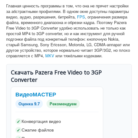
Главная ценность программы в том, что она не прячет настройки
за абстрактными профилями. В одном окне доступны параметры
видео, аудио, разрешения, битрейта,
FPS
, ограничения размера
файла, временного диапазона и обрезки кадра. Поэтому Pazera
Free Video to 3GP Converter удобно использовать не только как
простой MP4 to 3GP converter, но и как инструмент для ручной
подгонки файла под конкретный телефон: кнопочную Nokia,
старый Samsung, Sony Ericsson, Motorola, LG, CDMA-аппарат или
другое устройство, которое нормально читает 3GP/3G2, но плохо
справляется с MP4,
MKV
или тяжёлыми кодеками.
Скачать Pazera Free Video to 3GP
Converter
ВидеоМАСТЕР
Оценка 9.7
Рекомендуем
Конвертация видео
✓
Сжатие файлов
✓