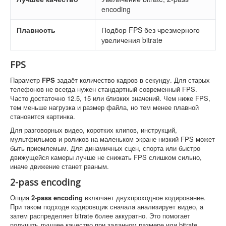
encoding
Плавность
Подбор FPS без чрезмерного
увеличения bitrate
FPS
Параметр
FPS
задаёт количество кадров в секунду. Для старых
телефонов не всегда нужен стандартный современный FPS.
Часто достаточно 12.5, 15 или близких значений. Чем ниже FPS,
тем меньше нагрузка и размер файла, но тем менее плавной
становится картинка.
Для разговорных видео, коротких клипов, инструкций,
мультфильмов и роликов на маленьком экране низкий FPS может
быть приемлемым. Для динамичных сцен, спорта или быстро
движущейся камеры лучше не снижать FPS слишком сильно,
иначе движение станет рваным.
2-pass encoding
Опция
2-pass encoding
включает двухпроходное кодирование.
При таком подходе кодировщик сначала анализирует видео, а
затем распределяет bitrate более аккуратно. Это помогает
получить лучшее качество при заданном размере или bitrate.