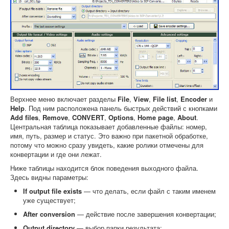
Верхнее меню включает разделы
File
,
View
,
File list
,
Encoder
и
Help
. Под ним расположена панель быстрых действий с кнопками
Add files
,
Remove
,
CONVERT
,
Options
,
Home page
,
About
.
Центральная таблица показывает добавленные файлы: номер,
имя, путь, размер и статус. Это важно при пакетной обработке,
потому что можно сразу увидеть, какие ролики отмечены для
конвертации и где они лежат.
Ниже таблицы находится блок поведения выходного файла.
Здесь видны параметры:
If output file exists
— что делать, если файл с таким именем
уже существует;
After conversion
— действие после завершения конвертации;
Output directory
— выбор папки результата;