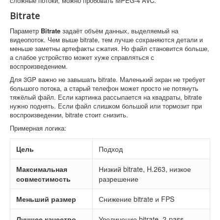
сложные потоки, можно пробовать MPEG-4 AVC.
Bitrate
Параметр
Bitrate
задаёт объём данных, выделяемый на
видеопоток. Чем выше bitrate, тем лучше сохраняются детали и
меньше заметны артефакты сжатия. Но файл становится больше,
а слабое устройство может хуже справляться с
воспроизведением.
Для 3GP важно не завышать bitrate. Маленький экран не требует
большого потока, а старый телефон может просто не потянуть
тяжёлый файл. Если картинка рассыпается на квадраты, bitrate
нужно поднять. Если файл слишком большой или тормозит при
воспроизведении, bitrate стоит снизить.
Примерная логика:
Цель
Подход
Максимальная
Низкий bitrate, H.263, низкое
совместимость
разрешение
Меньший размер
Снижение bitrate и FPS
Лучшее качество
Увеличение bitrate, 2-pass