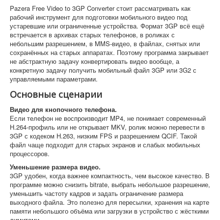
Pazera Free Video to 3GP Converter стоит рассматривать как
рабочий инструмент для подготовки мобильного видео под
устаревшие или ограниченные устройства. Формат 3GP всё ещё
встречается в архивах старых телефонов, в роликах с
небольшим разрешением, в MMS-видео, в файлах, снятых или
сохранённых на старых аппаратах. Поэтому программа закрывает
не абстрактную задачу конвертировать видео вообще, а
конкретную задачу получить мобильный файл 3GP или 3G2 с
управляемыми параметрами.
Основные сценарии
Видео для кнопочного телефона.
Если телефон не воспроизводит MP4, не понимает современный
H.264-профиль или не открывает MKV, ролик можно перевести в
3GP с кодеком H.263, низким FPS и разрешением QCIF. Такой
файл чаще подходит для старых экранов и слабых мобильных
процессоров.
Уменьшение размера видео.
3GP удобен, когда важнее компактность, чем высокое качество. В
программе можно снизить bitrate, выбрать небольшое разрешение,
уменьшить частоту кадров и задать ограничение размера
выходного файла. Это полезно для пересылки, хранения на карте
памяти небольшого объёма или загрузки в устройство с жёсткими
лимитами.