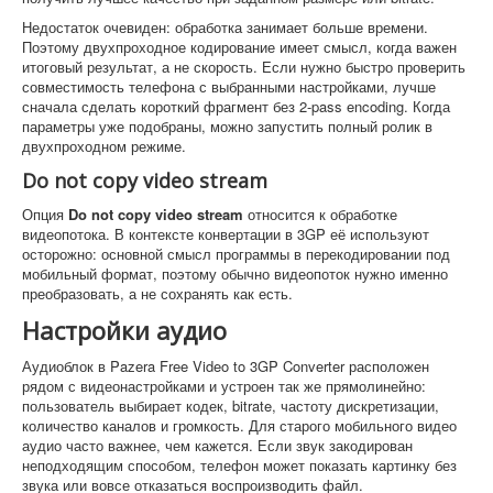
Недостаток очевиден: обработка занимает больше времени.
Поэтому двухпроходное кодирование имеет смысл, когда важен
итоговый результат, а не скорость. Если нужно быстро проверить
совместимость телефона с выбранными настройками, лучше
сначала сделать короткий фрагмент без 2-pass encoding. Когда
параметры уже подобраны, можно запустить полный ролик в
двухпроходном режиме.
Do not copy video stream
Опция
Do not copy video stream
относится к обработке
видеопотока. В контексте конвертации в 3GP её используют
осторожно: основной смысл программы в перекодировании под
мобильный формат, поэтому обычно видеопоток нужно именно
преобразовать, а не сохранять как есть.
Настройки аудио
Аудиоблок в Pazera Free Video to 3GP Converter расположен
рядом с видеонастройками и устроен так же прямолинейно:
пользователь выбирает кодек, bitrate, частоту дискретизации,
количество каналов и громкость. Для старого мобильного видео
аудио часто важнее, чем кажется. Если звук закодирован
неподходящим способом, телефон может показать картинку без
звука или вовсе отказаться воспроизводить файл.