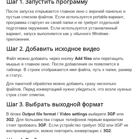
Шаг 1. Запустить программу
После запуска открывается главное окно с верхней панелью и
пустым списком файлов. Если используется portable-вариант,
программа стартует из своей папки и не требует отдельной
подготовки окружения. Если используется установленный
вариант, запуск выполняется как у обычного Windows-
приложения.
Шаг 2. Добавить исходное видео
Файл можно добавить через кнопку
Add files
или перетащить
мышью в главное окно. После добавления он появляется в
таблице. В строке отображаются имя файла, путь к папке, размер
и статус.
Для пакетной обработки можно добавить сразу несколько
файлов. Перед конвертацией нужно убедиться, что возле нужных
строк стоят отметки.
Шаг 3. Выбрать выходной формат
В блоке
Output file format / Video settings
выберите
3GP
или
3G2
. Для большинства старых телефонов первым вариантом
стоит пробовать
3GP
. Если устройство требует 3G2 или 3GP не
воспроизводится, можно повторить конвертацию с
3G2
.