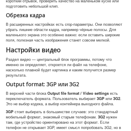
короткий отрывок, проверить качество на маленьком куске или
подготовить небольшой клип.
Обрезка кадра
В расширенных настройках есть crop-параметры. Они позволяют
убрать лишние области кадра, например чёрные полосы. Для
маленького экрана это особенно важно: если оставить широкие
поля, полезная часть изображения станет совсем мелкой.
Настройки видео
Раздел видео — центральный блок программы, потому что
именно он определяет, откроется ли файл на телефоне,
насколько плавной будет картинка и каким получится размер
результата.
Output format: 3GP или 3G2
В верхней части блока
Output file format / Video settings
есть
переключатель формата. Пользователь выбирает
3GP
или
3G2
.
Это не выбор кодека, а выбор контейнера выходного файла.
3GP
стоит выбирать в большинстве случаев: это стандартный
мобильный формат, знакомый старым телефонам.
3G2
нужен
там, где устройство ориентировано на этот формат. Если
телефон не открывает 3GP, имеет смысл попробовать 3G2, но в