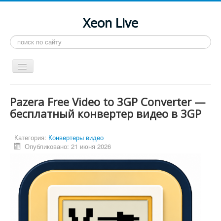
Xeon Live
Искать...
Toggle
Navigation
Главная
Pazera Free Video to 3GP Converter —
LGA 2011-3
бесплатный конвертер видео в 3GP
LGA 2011
Категория:
Конвертеры видео
Процессоры
Опубликовано: 21 июня 2026
Инструкции
Рейтинги
Конференция
Системные программы