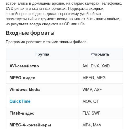
встречались в домашнем архиве, на старых камерах, телефонах,
DVD-рипах и в скачанных роликах. Поддержка входных
контейнеров и кодеков делает программу удобной как
промежуточный инструмент: исходник может быть почти любым,
но результат всегда сводится к 3GP или 3G2.
Входные форматы
Программа работает с такими типами файлов:
Группа
Форматы
AVI-семейство
AVI, DivX, XviD
MPEG-видео
MPEG, MPG
Windows Media
WMV, ASF
QuickTime
MOV, QT
Flash-видео
FLV, SWF
MPEG-4-контейнеры
MP4, M4V