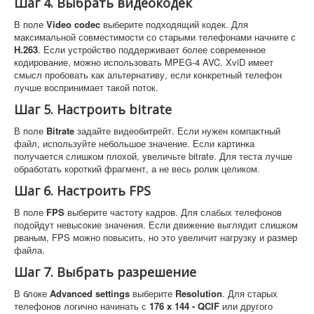
Шаг 4. Выбрать видеокодек
В поле
Video codec
выберите подходящий кодек. Для
максимальной совместимости со старыми телефонами начните с
H.263
. Если устройство поддерживает более современное
кодирование, можно использовать MPEG-4 AVC. XviD имеет
смысл пробовать как альтернативу, если конкретный телефон
лучше воспринимает такой поток.
Шаг 5. Настроить bitrate
В поле
Bitrate
задайте видеобитрейт. Если нужен компактный
файл, используйте небольшое значение. Если картинка
получается слишком плохой, увеличьте bitrate. Для теста лучше
обработать короткий фрагмент, а не весь ролик целиком.
Шаг 6. Настроить FPS
В поле
FPS
выберите частоту кадров. Для слабых телефонов
подойдут невысокие значения. Если движение выглядит слишком
рваным, FPS можно повысить, но это увеличит нагрузку и размер
файла.
Шаг 7. Выбрать разрешение
В блоке
Advanced settings
выберите
Resolution
. Для старых
телефонов логично начинать с
176 x 144 - QCIF
или другого