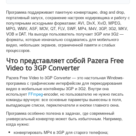
Программа поддерживает пакетную конвертацию, drag and drop,
портативный запуск, сохранение настроек кодировщика и работу с
популярными исходными форматами: AVI, DivX, XviD, MPEG,
MPG, WMV, ASF, MOV, QT, FLV, SWF, MP4, M4V, 3GP, 3G2, MKV,
VOB и DAT. На выходе пользователь получает 3GP или 3G2 —
форматы, которые изначально создавались для мобильного
видео, небольших экранов, ограниченной памяти и слабых
процессоров.
Что представляет собой Pazera Free
Video to 3GP Converter
Pazera Free Video to 3GP Converter — это настольная Windows-
программа с графическим интерфейсом для перекодирования
видео в мобильные контейнеры 3GP и 3G2. Внутри она
использует
FFmpeg
-encoder, но пользователю не нужно писать
команды вручную: все основные параметры вынесены в поля,
выпадающие списки, переключатели и кнопки главного окна.
Программа особенно полезна в задачах, где современный
универсальный конвертер может быть избыточным. Например,
когда нужно:
конвертировать MP4 в 3GP для старого телефона;