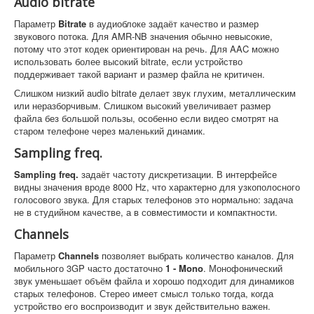
Audio bitrate
Параметр
Bitrate
в аудиоблоке задаёт качество и размер
звукового потока. Для AMR-NB значения обычно невысокие,
потому что этот кодек ориентирован на речь. Для AAC можно
использовать более высокий bitrate, если устройство
поддерживает такой вариант и размер файла не критичен.
Слишком низкий audio bitrate делает звук глухим, металлическим
или неразборчивым. Слишком высокий увеличивает размер
файла без большой пользы, особенно если видео смотрят на
старом телефоне через маленький динамик.
Sampling freq.
Sampling freq.
задаёт частоту дискретизации. В интерфейсе
видны значения вроде 8000 Hz, что характерно для узкополосного
голосового звука. Для старых телефонов это нормально: задача
не в студийном качестве, а в совместимости и компактности.
Channels
Параметр
Channels
позволяет выбрать количество каналов. Для
мобильного 3GP часто достаточно
1 - Mono
. Монофонический
звук уменьшает объём файла и хорошо подходит для динамиков
старых телефонов. Стерео имеет смысл только тогда, когда
устройство его воспроизводит и звук действительно важен.