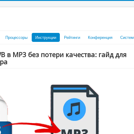
Процессоры
Инструкции
Рейтинги
Конференция
Систем
B в MP3 без потери качества: гайд для
ера