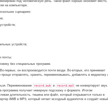
мизирован под человеческую речь. Такой файл хорошо экономит место,
тии на компьютере.
ескольких сценариях:
на;
устройств;
бильных устройств;
и почты;
ловеку без специальных программ.
Во-первых, он воспроизводится почти везде. Во-вторых, его принимает
о проще отправлять, хранить, переименовывать, добавлять в медиатеку 
льзя. Переименование
в
не конвертирует звук.
record.awb
record.mp3
 а программа получает неверную подсказку о формате. Итогом
улевая длительность, тишина или файл, который открывается только в
ертер AWB в MP3, который читает исходный аудиопоток и создаёт новы