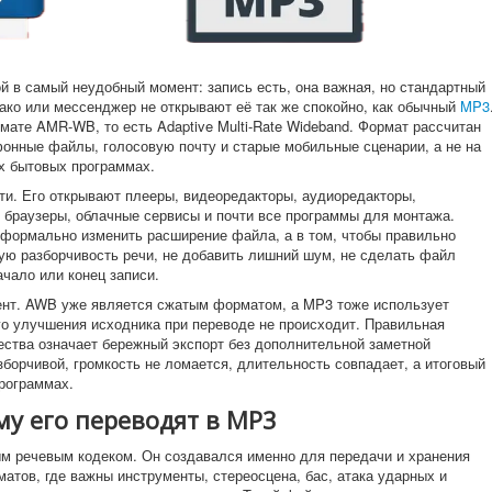
 в самый неудобный момент: запись есть, она важная, но стандартный
лако или мессенджер не открывают её так же спокойно, как обычный
MP3
мате AMR-WB, то есть Adaptive Multi-Rate Wideband. Формат рассчитан
фонные файлы, голосовую почту и старые мобильные сценарии, а не на
х бытовых программах.
и. Его открывают плееры, видеоредакторы, аудиоредакторы,
браузеры, облачные сервисы и почти все программы для монтажа.
ы формально изменить расширение файла, а в том, чтобы правильно
ную разборчивость речи, не добавить лишний шум, не сделать файл
чало или конец записи.
ент. AWB уже является сжатым форматом, а MP3 тоже использует
го улучшения исходника при переводе не происходит. Правильная
ества означает бережный экспорт без дополнительной заметной
зборчивой, громкость не ломается, длительность совпадает, а итоговый
рограммах.
му его переводят в MP3
 речевым кодеком. Он создавался именно для передачи и хранения
атов, где важны инструменты, стереосцена, бас, атака ударных и