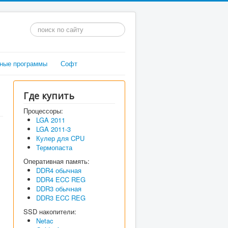
Искать...
ные программы
Софт
Где купить
Процессоры:
LGA 2011
LGA 2011-3
Кулер для CPU
Термопаста
Оперативная память:
DDR4 обычная
DDR4 ECC REG
DDR3 обычная
DDR3 ECC REG
SSD накопители:
Netac