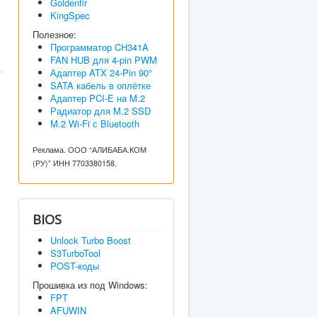
Goldenfir
KingSpec
Полезное:
Программатор CH341A
FAN HUB для 4-pin PWM
.
Адаптер ATX 24-Pin 90°
SATA кабель в оплётке
Адаптер PCI-E на M.2
Радиатор для M.2 SSD
M.2 Wi-Fi с Bluetooth
Реклама. ООО “АЛИБАБА.КОМ
(РУ)” ИНН 7703380158.
BIOS
Unlock Turbo Boost
S3TurboTool
POST-коды
Прошивка из под Windows:
FPT
AFUWIN