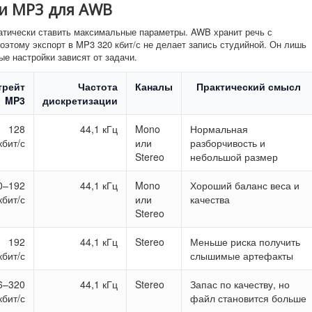
ки MP3 для AWB
атически ставить максимальные параметры. AWB хранит речь с
оэтому экспорт в MP3 320 кбит/с не делает запись студийной. Он лишь
е настройки зависят от задачи.
трейт
Частота
Каналы
Практический смысл
MP3
дискретизации
128
44,1 кГц
Mono
Нормальная
кбит/с
или
разборчивость и
Stereo
небольшой размер
0–192
44,1 кГц
Mono
Хороший баланс веса и
кбит/с
или
качества
Stereo
192
44,1 кГц
Stereo
Меньше риска получить
кбит/с
слышимые артефакты
6–320
44,1 кГц
Stereo
Запас по качеству, но
кбит/с
файл становится больше