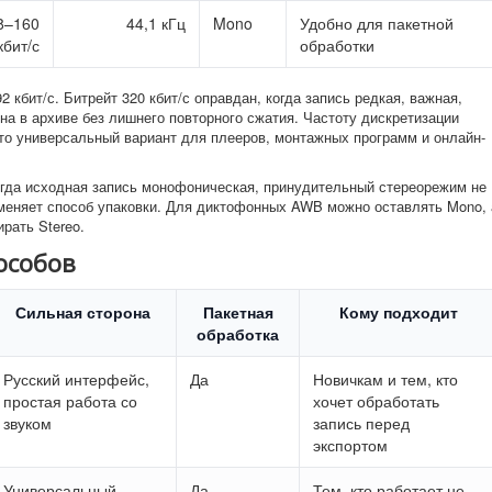
8–160
44,1 кГц
Mono
Удобно для пакетной
кбит/с
обработки
 кбит/с. Битрейт 320 кбит/с оправдан, когда запись редкая, важная,
а в архиве без лишнего повторного сжатия. Частоту дискретизации
это универсальный вариант для плееров, монтажных программ и онлайн-
огда исходная запись монофоническая, принудительный стереорежим не
 меняет способ упаковки. Для диктофонных AWB можно оставлять Mono, 
рать Stereo.
особов
Сильная сторона
Пакетная
Кому подходит
обработка
Русский интерфейс,
Да
Новичкам и тем, кто
простая работа со
хочет обработать
звуком
запись перед
экспортом
Универсальный
Да
Тем, кто работает не