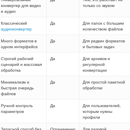
конвертер для видео
только со звуком
и аудио
Классический
Да
Для папок с большим
аудиоконвертер
количеством файлов
Много форматов в
Да
Для редких форматов
одном интерфейсе
и бытовых задач
Строгий рабочий
Да
Для архивов и
сценарий и массовая
регулярной
обработка
конвертации
Минимализм и
Да
Для простой пакетной
быстрая очередь
обработки
файлов
Ручной контроль
Да
Для пользователей,
параметров
которым нужны
профили
Запасной способ без
Ограниченно
Для разовой