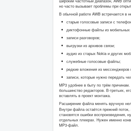
широкий частотный диапазон, AWB опти
но часто вызывает проблемы при откры
В обычной работе AWB встречается в н
старые голосовые записи с телефо
диктофонные файлы из мобильных 
записи разговоров;
выгрузки из архивов связи;
аудио из старых Nokia и других мо
служебные голосовые файлы;
редкие вложения из мессенджеров 
записи, которые нужно передать че
MP3 удобнее в быту по трём причинам. 
большинство редакторов. В-третьих, ег
вставлять в проект монтажа.
Расширение файла менять вручную не
Внутри файла остаётся прежний поток,
становятся ошибки воспроизведения, н
отдельных плеерах. Нужен именно конв
MP3-файл.