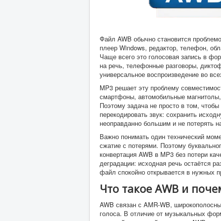
Файл AWB обычно становится проблемой
плеер Windows, редактор, телефон, об
Чаще всего это голосовая запись в фор
на речь, телефонные разговоры, дикто
универсальное воспроизведение во все
MP3 решает эту проблему совместимост
смартфоны, автомобильные магнитолы, 
Поэтому задача не просто в том, чтоб
перекодировать звук: сохранить исход
неоправданно большим и не потерять на
Важно понимать один технический мом
сжатие с потерями. Поэтому буквально
конвертация AWB в MP3 без потери кач
деградации: исходная речь остаётся ра
файл спокойно открывается в нужных п
Что такое AWB и поче
AWB связан с AMR-WB, широкополосным
голоса. В отличие от музыкальных форм