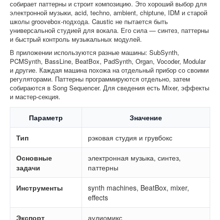
собирает паттерны и строит композицию. Это хороший выбор для
электронной музыки, acid, techno, ambient, chiptune, IDM и старой
школы groovebox-подхода. Caustic не пытается быть
универсальной студией для вокала. Его сила — синтез, паттерны
и быстрый контроль музыкальных модулей.
В приложении используются разные машины: SubSynth,
PCMSynth, BassLine, BeatBox, PadSynth, Organ, Vocoder, Modular
и другие. Каждая машина похожа на отдельный прибор со своими
регуляторами. Паттерны программируются отдельно, затем
собираются в Song Sequencer. Для сведения есть Mixer, эффекты
и мастер-секция.
Параметр
Значение
Тип
рэковая студия и грувбокс
Основные
электронная музыка, синтез,
задачи
паттерны
Инструменты
synth machines, BeatBox, mixer,
effects
Экспорт
аудиомикс