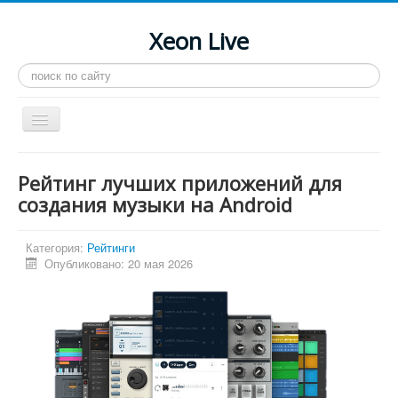
Xeon Live
Искать...
Toggle
Navigation
Главная
Рейтинг лучших приложений для
LGA 2011-3
создания музыки на Android
LGA 2011
Категория:
Рейтинги
Процессоры
Опубликовано: 20 мая 2026
Инструкции
Рейтинги
Конференция
Системные программы