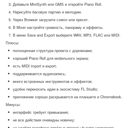
Добавьте MiniSynth или GMS и откройте Piano Roll.
Нарисуйте басовую партию и мелодию.
Через Browser загрузите сэмпл или пресет.
В Mixer настройте громкость, панораму и эффекты.
В меню Save and Export выберите WAV, MP3, FLAC или MIDI.
Плюсы:
полноценная структура проекта с дорожками;
хороший Piano Roll для мобильного экрана;
есть MIDI import и export;
поддерживается аудиозапись;
много встроенных инструментов и эффектов;
удобно переносить идеи в экосистему FL Studio;
приложение хорошо раскрывается на планшете и Chromebook.
Минусы:
интерфейс требует привыкания;
не все действия очевидны новичку;
на слабом телефоне тяжёлые проекты быстро нагружают