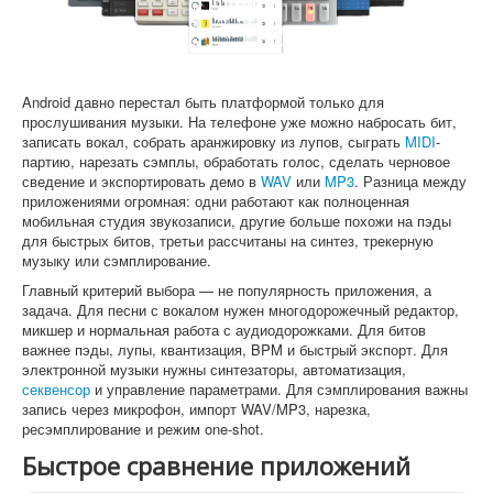
Софт
Android давно перестал быть платформой только для
прослушивания музыки. На телефоне уже можно набросать бит,
записать вокал, собрать аранжировку из лупов, сыграть
MIDI
-
партию, нарезать сэмплы, обработать голос, сделать черновое
сведение и экспортировать демо в
WAV
или
MP3
. Разница между
приложениями огромная: одни работают как полноценная
мобильная студия звукозаписи, другие больше похожи на пэды
для быстрых битов, третьи рассчитаны на синтез, трекерную
музыку или сэмплирование.
Главный критерий выбора — не популярность приложения, а
задача. Для песни с вокалом нужен многодорожечный редактор,
микшер и нормальная работа с аудиодорожками. Для битов
важнее пэды, лупы, квантизация, BPM и быстрый экспорт. Для
электронной музыки нужны синтезаторы, автоматизация,
секвенсор
и управление параметрами. Для сэмплирования важны
запись через микрофон, импорт WAV/MP3, нарезка,
ресэмплирование и режим one-shot.
Быстрое сравнение приложений