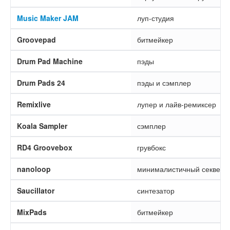
Music Maker JAM
луп-студия
Groovepad
битмейкер
Drum Pad Machine
пэды
Drum Pads 24
пэды и сэмплер
Remixlive
лупер и лайв-ремиксер
Koala Sampler
сэмплер
RD4 Groovebox
грувбокс
nanoloop
минималистичный секвенс
Saucillator
синтезатор
MixPads
битмейкер