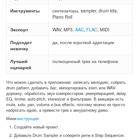
Инструменты
синтезаторы, sampler, drum kits,
Piano Roll
Экспорт
WAV, MP3,
AAC
,
FLAC
, MIDI
Подходит
да, после короткой адаптации
новичку
Лучший
полноценный трек на телефоне
сценарий
Что можно сделать в приложении: записать мелодию, собрать
drum pattern, добавить бас, импортировать stem или WAV-
дорожку, обработать звук компрессором, реверберацией, delay,
EQ, limiter, auto-pitch, stereoizer и фильтрами. В микшере есть
mute, solo, pan, volume и bus effects, поэтому можно не просто
набросать идею, а привести трек к аккуратному демо.
Мини-
инструкция
:
Создайте новый проект.
Добавьте Drum Sampler и соберите ритм в Step Sequencer.