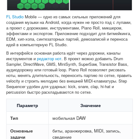
FL Studio
Mobile — одно из самых сильных приложений для
создания музыки на Android, когда нужен не просто пэд с лупами,
а проект с дорожками, инструментами, Piano Roll, микшером,
эффектами и экспортом. Приложение подходит для битмейкинга,
EDM, хип-хопа, синтезаторных партий, демозаписей и переноса
идей в компьютерную FL Studio.
В интерфейсе основная работа идёт через дорожки, каналы
инструментов и
редактор нот
. В проект можно добавить Drum
Sampler, DirectWave, GMS, MiniSynth, SuperSaw, Transistor Bass,
аудиодорожку или готовый loop. Piano Roll позволяет рисовать
ноты, менять длительность, переносить партию по сетке, править
velocity и строить мелодию без внешней MIDI-клавиатуры. Step
Sequencer удобен для ударных: kick, snare, clap, hi-hat и
percussion быстро раскладываются по сетке.
Параметр
Значение
Тип
мобильная DAW
Основные
биты, аранжировка, MIDI, запись,
задачи
сведение