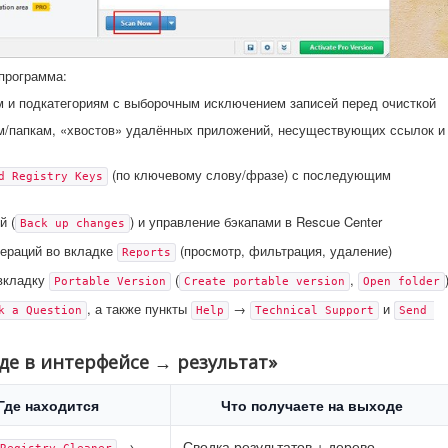
программа:
ям и подкатегориям с выборочным исключением записей перед очисткой
м/папкам, «хвостов» удалённых приложений, несуществующих ссылок и
(по ключевому слову/фразе) с последующим
d Registry Keys
й (
) и управление бэкапами в Rescue Center
Back up changes
пераций во вкладке
(просмотр, фильтрация, удаление)
Reports
 вкладку
(
,
Portable Version
Create portable version
Open folder
, а также пункты
→
и
k a Question
Help
Technical Support
Send 
де в интерфейсе → результат»
Где находится
Что получаете на выходе
→
Сводка результатов + дерево