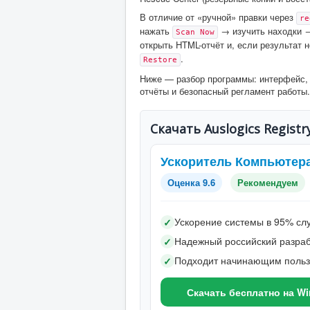
В отличие от «ручной» правки через
re
нажать
→ изучить находки 
Scan Now
открыть HTML-отчёт и, если результат 
.
Restore
Ниже — разбор программы: интерфейс, к
отчёты и безопасный регламент работы.
Скачать Auslogics Registr
Ускоритель Компьютер
Оценка 9.6
Рекомендуем
Ускорение системы в 95% сл
✓
Надежный российский разраб
✓
Подходит начинающим поль
✓
Скачать бесплатно на W