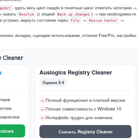
, здесь весь цикл сведён в понятные шаги: отметить категории →
gedit
→ нажать
(с опцией
) → при необходимости
Resolve
Back up changes
не устроил, вернуть состояние через
→
→
File
Rescue Center
нопки, вкладки, сценарии использования, отличия Free/Pro, настройки,
y Cleaner
а
Auslogics Registry Cleaner
Оценка 9.4
учаев
Полный функционал в платной версии
–
отчик
Плохая совместимость с Windows 10
–
зователям
Интерфейс труден для новичков
–
indows
Скачать Registry Cleaner