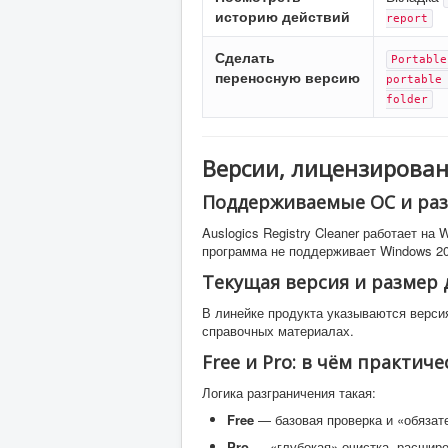
историю действий
report
Сделать
Portable
переносную версию
portable
folder
Версии, лицензирован
Поддерживаемые ОС и ра
Auslogics Registry Cleaner работает на
программа не поддерживает Windows 20
Текущая версия и размер
В линейке продукта указываются версия
справочных материалах.
Free и Pro: в чём практич
Логика разграничения такая:
Free
— базовая проверка и «обязате
Pro
— «глубокая» очистка, расшире