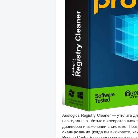
Auslogics Registry Cleaner — утилита д
неактуальных, битых и «осиротевших» 
драйверов и изменений в системе. Про
сканирования
(когда вы выбираете, ка
Rescue Center (резервные копии и восст