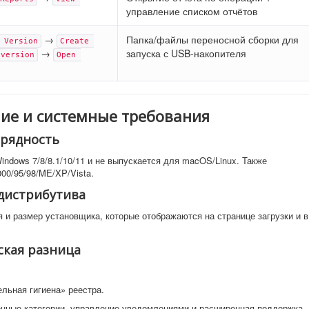
управление списком отчётов
→
Папка/файлы переносной сборки для
 Version
Create 
→
запуска с USB-накопителя
 version
Open 
ие и системные требования
зрядность
 Windows 7/8/8.1/10/11 и не выпускается для macOS/Linux. Также
00/95/98/ME/XP/Vista.
 дистрибутива
 и размер установщика, которые отображаются на странице загрузки и в
еская разница
льная гигиена» реестра.
нные категории, управление уведомлениями и расширенная поддержка.