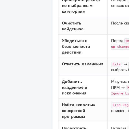
по выбранным
список к
категориям
Очистить
После с
найденное
Убедиться в
Перед
R
безопасности
up chang
действий
Откатить изменения
→
File
выбрать
Добавить
Результа
найденное в
ПКМ →
исключения
Ignore L
Найти «хвосты»
Find Reg
конкретной
поиска 
программы
Посмотреть
Вкладка