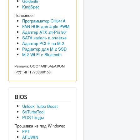
Goldenfir
KingSpec
Полезное:
Программатор CH341A
FAN HUB для 4-pin PWM
Адаптер ATX 24-Pin 90°
SATA кабель в оплётке
Адаптер PCI-E на M.2
Радиатор для M.2 SSD
M.2 Wi-Fi с Bluetooth
Реклама. ООО “АЛИБАБА.КОМ
(РУ)” ИНН 7703380158.
BIOS
Unlock Turbo Boost
S3TurboTool
POST-коды
Прошивка из под Windows:
FPT
AFUWIN