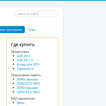
Искать...
ные программы
Софт
Где купить
Процессоры:
LGA 2011
LGA 2011-3
Кулер для CPU
Термопаста
Оперативная память:
DDR4 обычная
DDR4 ECC REG
DDR3 обычная
DDR3 ECC REG
SSD накопители:
Netac