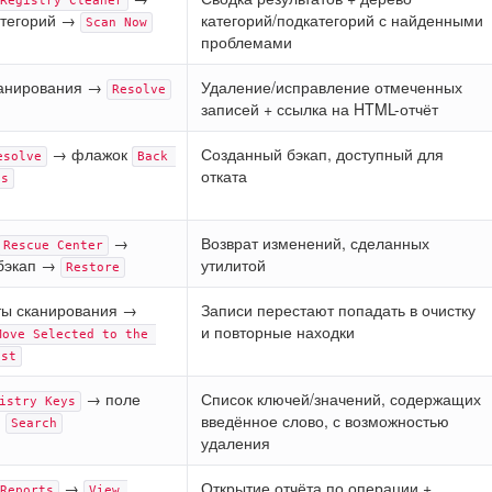
Registry Cleaner
атегорий →
категорий/подкатегорий с найденными
Scan Now
проблемами
канирования →
Удаление/исправление отмеченных
Resolve
записей + ссылка на HTML-отчёт
→ флажок
Созданный бэкап, доступный для
esolve
Back 
отката
es
→
Возврат изменений, сделанных
Rescue Center
 бэкап →
утилитой
Restore
ты сканирования →
Записи перестают попадать в очистку
и повторные находки
Move Selected to the 
ist
→ поле
Список ключей/значений, содержащих
istry Keys
→
введённое слово, с возможностью
Search
удаления
→
Открытие отчёта по операции +
Reports
View 