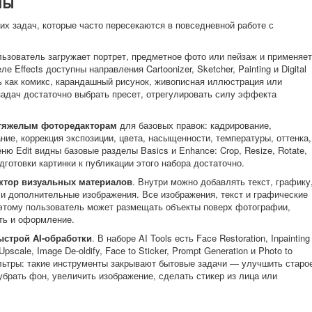
мы
ких задач, которые часто пересекаются в повседневной работе с
льзователь загружает портрет, предметное фото или пейзаж и применяет
Effects доступны направления Cartoonizer, Sketcher, Painting и Digital
ь как комикс, карандашный рисунок, живописная иллюстрация или
задач достаточно выбрать пресет, отрегулировать силу эффекта
 тяжелым фоторедакторам
для базовых правок: кадрирование,
ние, коррекция экспозиции, цвета, насыщенности, температуры, оттенка,
ню Edit видны базовые разделы Basics и Enhance: Crop, Resize, Rotate,
одготовки картинки к публикации этого набора достаточно.
ктор визуальных материалов
. Внутри можно добавлять текст, графику
и и дополнительные изображения. Все изображения, текст и графические
оэтому пользователь может размещать объекты поверх фотографии,
сть и оформление.
ыстрой AI-обработки
. В наборе AI Tools есть Face Restoration, Inpainting
scale, Image De-oldify, Face to Sticker, Prompt Generation и Photo to
льтры: такие инструменты закрывают бытовые задачи — улучшить старо
убрать фон, увеличить изображение, сделать стикер из лица или