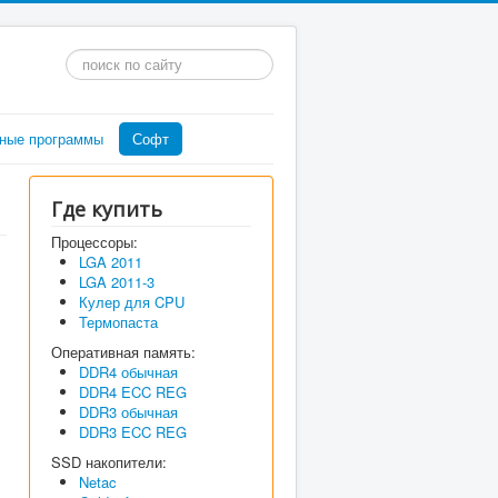
Искать...
ные программы
Софт
Где купить
Процессоры:
LGA 2011
LGA 2011-3
Кулер для CPU
Термопаста
Оперативная память:
DDR4 обычная
DDR4 ECC REG
DDR3 обычная
DDR3 ECC REG
SSD накопители:
Netac