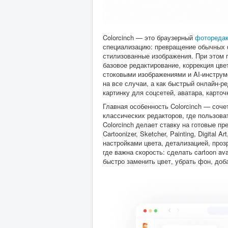
Colorcinch — это браузерный
фоторедак
специализацию: превращение обычных фо
стилизованные изображения. При этом п
базовое редактирование, коррекция цве
стоковыми изображениями и AI-инструм
на все случаи, а как быстрый онлайн-р
картинку для соцсетей, аватара, карточ
Главная особенность Colorcinch — соч
классических редакторов, где пользов
Colorcinch делает ставку на готовые п
Cartoonizer, Sketcher, Painting, Digita
настройками цвета, детализацией, проз
где важна скорость: сделать cartoon av
быстро заменить цвет, убрать фон, до