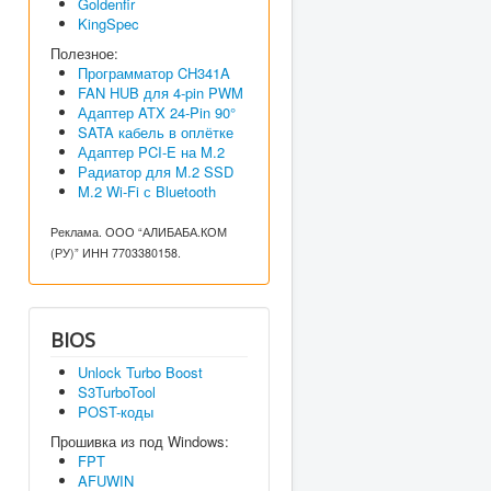
Goldenfir
KingSpec
Полезное:
Программатор CH341A
FAN HUB для 4-pin PWM
Адаптер ATX 24-Pin 90°
SATA кабель в оплётке
Адаптер PCI-E на M.2
Радиатор для M.2 SSD
M.2 Wi-Fi с Bluetooth
Реклама. ООО “АЛИБАБА.КОМ
(РУ)” ИНН 7703380158.
BIOS
Unlock Turbo Boost
S3TurboTool
POST-коды
Прошивка из под Windows:
FPT
AFUWIN