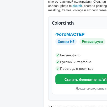
многостраничной полиграфии. Сильная 
cartoon, photo to
sketch
, photo to paintin
masking, frames, collage и экспорт готов
Colorcinch
ФотоМАСТЕР
Оценка 9.7
Рекомендуем
Ретушь фото
✓
Русский интерфейс
✓
Просто для новичков
✓
Скачать бесплатно на W
Лучшая альтернатива