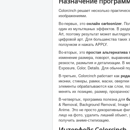
Назначение програм
Colorcinch решает несколько практичес
изображениями.
Во-первых, это
онлайн cartoonizer
. По
один из мультяшных эффектов. В разделе 
Art, поэтому результат может выглядет
цифровой арт. Для большинства таких 
ползунком и нажать APPLY.
Во-вторых, это
простая альтернатива
изменение размера, поворот, выравнива
резкости, размытия и детализации. В ме
Exposure, Color, Details. Для обычной п
В-третьих, Colorcinch работает как
реда
иконки, стикеры, рамки, маски, оверле
элементы обрабатываются как слои, п
менять их позицию, размер, прозрачно
В-четвертых, программа полезна для
б
& Removal, Background Removal, Image Up
Anime. Это не просто декоративные фи
лицо на фото, удалить лишний объект, 
получить аниме-стилизацию.
Интерфейс Colorcinch