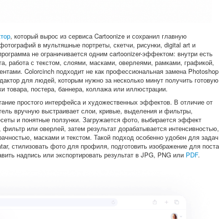
тор
, который вырос из сервиса Cartoonize и сохранил главную
тографий в мультяшные портреты, скетчи, рисунки, digital art и
рограмма не ограничивается одним cartoonizer-эффектом: внутри есть
та, работа с текстом, слоями, масками, оверлеями, рамками, графикой,
ентами. Colorcinch подходит не как профессиональная замена Photoshop
едактор для людей, которым нужно за несколько минут получить готовую
ки товара, постера, баннера, коллажа или иллюстрации.
етание простого интерфейса и художественных эффектов. В отличие от
атель вручную выстраивает слои, кривые, выделения и фильтры,
ресеты и понятные ползунки. Загружается фото, выбирается эффект
l Art, фильтр или оверлей, затем результат дорабатывается интенсивностью,
рачностью, масками и текстом. Такой подход особенно удобен для задач
atar, стилизовать фото для профиля, подготовить изображение для поста
бавить надпись или экспортировать результат в JPG, PNG или
PDF
.