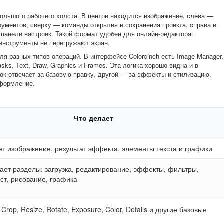
большого рабочего холста. В центре находится изображение, слева —
рументов, сверху — команды открытия и сохранения проекта, справа и
 панели настроек. Такой формат удобен для онлайн-редактора:
 инструменты не перегружают экран.
я разных типов операций. В интерфейсе Colorcinch есть Image Manager,
, Masks, Text, Draw, Graphics и Frames. Эта логика хорошо видна и в
ок отвечает за базовую правку, другой — за эффекты и стилизацию,
оформление.
Что делает
т изображение, результат эффекта, элементы текста и графики
ет разделы: загрузка, редактирование, эффекты, фильтры,
кст, рисование, графика
Crop, Resize, Rotate, Exposure, Color, Details и другие базовые