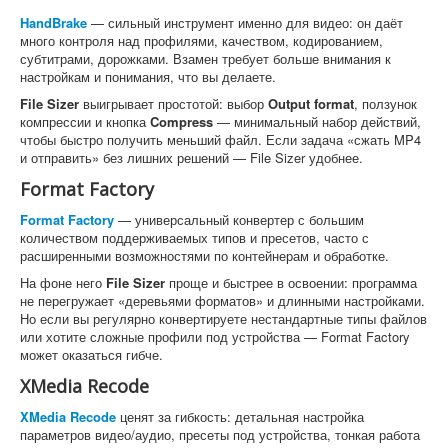
HandBrake
— сильный инструмент именно для видео: он даёт
много контроля над профилями, качеством, кодированием,
субтитрами, дорожками. Взамен требует больше внимания к
настройкам и понимания, что вы делаете.
File Sizer
выигрывает простотой: выбор
Output format
, ползунок
компрессии и кнопка
Compress
— минимальный набор действий,
чтобы быстро получить меньший файл. Если задача «сжать MP4
и отправить» без лишних решений — File Sizer удобнее.
Format Factory
Format Factory
— универсальный конвертер с большим
количеством поддерживаемых типов и пресетов, часто с
расширенными возможностями по контейнерам и обработке.
На фоне него
File Sizer
проще и быстрее в освоении: программа
не перегружает «деревьями форматов» и длинными настройками.
Но если вы регулярно конвертируете нестандартные типы файлов
или хотите сложные профили под устройства — Format Factory
может оказаться гибче.
XMedia Recode
XMedia Recode
ценят за гибкость: детальная настройка
параметров видео/аудио, пресеты под устройства, тонкая работа