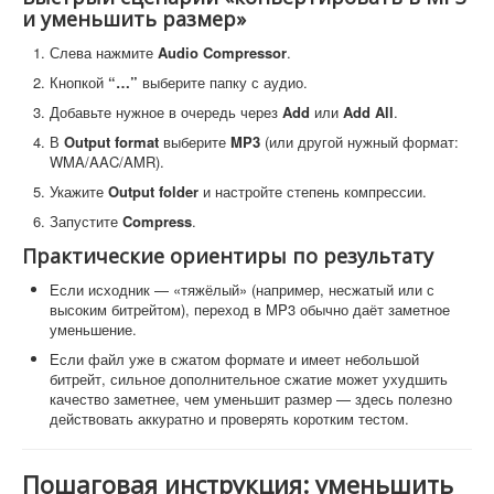
и уменьшить размер»
Слева нажмите
Audio Compressor
.
Кнопкой
“…”
выберите папку с аудио.
Добавьте нужное в очередь через
Add
или
Add All
.
В
Output format
выберите
MP3
(или другой нужный формат:
WMA/AAC/AMR).
Укажите
Output folder
и настройте степень компрессии.
Запустите
Compress
.
Практические ориентиры по результату
Если исходник — «тяжёлый» (например, несжатый или с
высоким битрейтом), переход в MP3 обычно даёт заметное
уменьшение.
Если файл уже в сжатом формате и имеет небольшой
битрейт, сильное дополнительное сжатие может ухудшить
качество заметнее, чем уменьшит размер — здесь полезно
действовать аккуратно и проверять коротким тестом.
Пошаговая инструкция: уменьшить