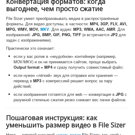
Конвертация форматов: когда
выгоднее, чем просто сжатие
File Sizer умеет преобразовывать медиа в распространённые
форматы. Для видео доступны, в частности:
MP4, 3GP, FLV, AVI,
MPG, WMV, MOV,
MKV
. Для аудио:
MP3, WMA, AAC, AMR
. Для
изображений:
JPG, BMP, GIF, PNG, TIFF
(и встречается
JP2
для
задач с изображениями).
Практически это означает:
если у вас ролик в «неудобном» контейнере (например,
MOV/MKV) и он не принимается сайтом, проще выбрать
Output format = MP4
и сразу получить совместимый файл;
если нужен «лёгкий» звук для отправки или хранения —
перевод в
MP3
с компрессией решает вопрос за пару
действий;
если изображения готовятся для web — конвертация в
JPG
с
разумной степенью сжатия резко снижает вес пачки файлов.
Пошаговая инструкция: как
уменьшить размер видео в File Sizer
Ниже — типовой сценарий «
сжать видео
File Sizer» так, чтобы