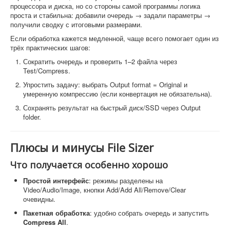
процессора и диска, но со стороны самой программы логика
проста и стабильна: добавили очередь → задали параметры →
получили сводку с итоговыми размерами.
Если обработка кажется медленной, чаще всего помогает один из
трёх практических шагов:
Сократить очередь и проверить 1–2 файла через
Test/Compress.
Упростить задачу: выбрать Output format = Original и
умеренную компрессию (если конвертация не обязательна).
Сохранять результат на быстрый диск/SSD через Output
folder.
Плюсы и минусы File Sizer
Что получается особенно хорошо
Простой интерфейс
: режимы разделены на
Video/Audio/Image, кнопки Add/Add All/Remove/Clear
очевидны.
Пакетная обработка
: удобно собрать очередь и запустить
Compress All
.