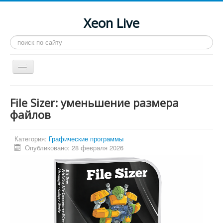
Xeon Live
Искать...
Toggle
Navigation
Главная
File Sizer: уменьшение размера
LGA 2011-3
файлов
LGA 2011
Категория:
Графические программы
Процессоры
Опубликовано: 28 февраля 2026
Инструкции
Рейтинги
Конференция
Системные программы