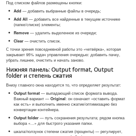
Под списком файлов размещены кнопки:
Add
— добавить выбранные файлы в очередь;
Add All
— добавить все найденные в текущем источнике
(папке/списке) элементы;
Remove
— удалить выделенное из очереди;
Clear
— очистить список.
С точки зрения повседневной работы это «четвёрка», которая
закрывает 95% задач управления очередью: добавить пачку,
убрать лишнее, очистить и начать заново.
Нижняя панель: Output format, Output
folder и степень сжатия
Внизу главного окна находится то, что определяет результат:
Output format
— выпадающий список формата вывода.
Важный вариант —
Original
: он означает «оставить формат
как есть» и выполнить именно сжатие/оптимизацию без
конвертации контейнера.
Output folder
— путь сохранения результата; рядом кнопка
выбора «…» для быстрого указания папки.
шкала/ползунок степени сжатия (проценты) — регулирует,