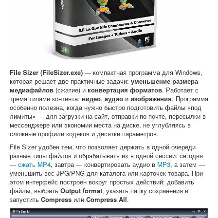
Софт
File Sizer (FileSizer.exe)
— компактная программа для Windows,
которая решает две практичные задачи:
уменьшение размера
медиафайлов
(сжатие) и
конвертация форматов
. Работает с
тремя типами контента:
видео
,
аудио
и
изображения
. Программа
особенно полезна, когда нужно быстро подготовить файлы «под
лимиты» — для загрузки на сайт, отправки по почте, пересылки в
мессенджере или экономии места на диске, не углубляясь в
сложные профили кодеков и десятки параметров.
File Sizer удобен тем, что позволяет держать в одной очереди
разные типы файлов и обрабатывать их в одной сессии: сегодня
—
сжать MP4
, завтра — конвертировать аудио в
MP3
, а затем —
уменьшить вес JPG/PNG для каталога или карточек товара. При
этом интерфейс построен вокруг простых действий: добавить
файлы, выбрать
Output format
, указать папку сохранения и
запустить
Compress
или
Compress All
.