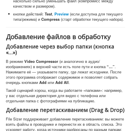
насколько сильно уменьшать файл (компромисс между
качеством и размером).
кнопки действий:
Test
,
Preview
(если доступна для текущего
типа/режима) и
Compress
(старт обработки текущего набора).
Добавление файлов в обработку
Добавление через выбор папки (кнопка
«…»)
В режиме
Video Compressor
(и аналогично в аудио/
изображениях) в верхней части есть поле пути и кнопка
“…”
.
Нажимаете её — указываете папку, где лежат исходники. После
этого программа отображает содержимое и позволяет собрать
очередь кнопками
Add
или
Add All
.
Такой сценарий хорош, когда вы работаете «папками»: например,
у вас отдельная директория для видео с телефона или
отдельная папка с фотографиями на публикацию.
Добавление перетаскиванием (Drag & Drop)
File Sizer поддерживает добавление перетаскиванием: вы можете
взять файлы в проводнике и перенести их в область списка. Это
ускоряет работу, когда источники разбросаны по разным папкам: