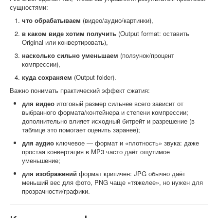
сущностями:
что обрабатываем
(видео/аудио/картинки),
в каком виде хотим получить
(Output format: оставить
Original или конвертировать),
насколько сильно уменьшаем
(ползунок/процент
компрессии),
куда сохраняем
(Output folder).
Важно понимать практический эффект сжатия:
для видео
итоговый размер сильнее всего зависит от
выбранного формата/контейнера и степени компрессии;
дополнительно влияет исходный битрейт и разрешение (в
таблице это помогает оценить заранее);
для аудио
ключевое — формат и «плотность» звука: даже
простая конвертация в MP3 часто даёт ощутимое
уменьшение;
для изображений
формат критичен: JPG обычно даёт
меньший вес для фото, PNG чаще «тяжелее», но нужен для
прозрачности/графики.