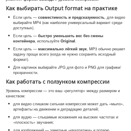
Как выбирать Output format на практике
Если цель —
совместимость и предсказуемость
, для видео
выбирайте MP4 (как наиболее универсальный вариант среди
доступных).
Если цель —
быстро уменьшить вес без смены
контейнера
, используйте
Original
.
Если цель —
максимально лёгкий звук
, MP3 обычно решает
задачу проще всего (когда не нужно сохранять исходный
формат).
Для картинок выбирайте JPG для фото и PNG для графики/
прозрачности.
Как работать с ползунком компрессии
Уровень компрессии — это ваш «регулятор» между размером и
качеством:
для видео слишком сильная компрессия может дать «мыло»,
артефакты на движении и деградацию деталей;
для аудио — слышимые искажения на высоких частотах и
«плоскость» звучания;
для изображений — заметные «квадратики» и потерю