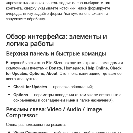
«прочитать» окно как панель задач: слева выбираете тип
контента, сверху указываете источник, ниже формируете
очередь, внизу задаёте формат/папку/степень сжатия и
запускаете обработку.
Обзор интерфейса: элементы и
логика работы
Верхняя панель и быстрые команды
В верхней части окна File Sizer находится строка с командами и
ссылочными пунктами:
Donate
,
Homepage
,
Help Online
,
Check
for Updates
,
Options
,
About
. Это «пояс навигации», где важнее
всего два пункта:
Check for Updates
— проверка обновлений;
Options
— параметры поведения (в том числе связанные с
сохранением и совпадением имён в папке назначения).
Режимы слева: Video / Audio / Image
Compressor
Слева расположены три режима:
Video Compressor
— работа с видео: добавление роликов,