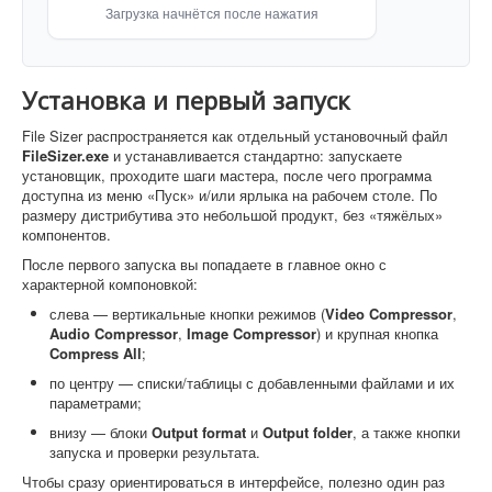
Загрузка начнётся после нажатия
Установка и первый запуск
File Sizer распространяется как отдельный установочный файл
FileSizer.exe
и устанавливается стандартно: запускаете
установщик, проходите шаги мастера, после чего программа
доступна из меню «Пуск» и/или ярлыка на рабочем столе. По
размеру дистрибутива это небольшой продукт, без «тяжёлых»
компонентов.
После первого запуска вы попадаете в главное окно с
характерной компоновкой:
слева — вертикальные кнопки режимов (
Video Compressor
,
Audio Compressor
,
Image Compressor
) и крупная кнопка
Compress All
;
по центру — списки/таблицы с добавленными файлами и их
параметрами;
внизу — блоки
Output format
и
Output folder
, а также кнопки
запуска и проверки результата.
Чтобы сразу ориентироваться в интерфейсе, полезно один раз