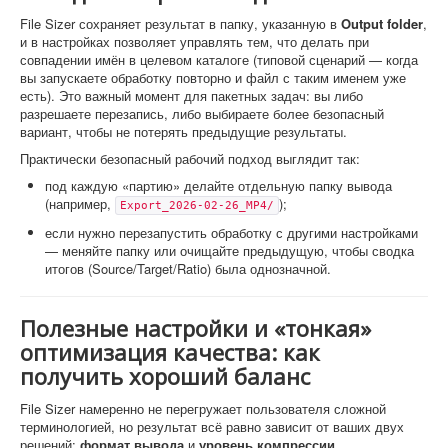
File Sizer сохраняет результат в папку, указанную в
Output folder
,
и в настройках позволяет управлять тем, что делать при
совпадении имён в целевом каталоге (типовой сценарий — когда
вы запускаете обработку повторно и файл с таким именем уже
есть). Это важный момент для пакетных задач: вы либо
разрешаете перезапись, либо выбираете более безопасный
вариант, чтобы не потерять предыдущие результаты.
Практически безопасный рабочий подход выглядит так:
под каждую «партию» делайте отдельную папку вывода
(например,
);
Export_2026-02-26_MP4/
если нужно перезапустить обработку с другими настройками
— меняйте папку или очищайте предыдущую, чтобы сводка
итогов (Source/Target/Ratio) была однозначной.
Полезные настройки и «тонкая»
оптимизация качества: как
получить хороший баланс
File Sizer намеренно не перегружает пользователя сложной
терминологией, но результат всё равно зависит от ваших двух
решений:
формат вывода
и
уровень компрессии
.