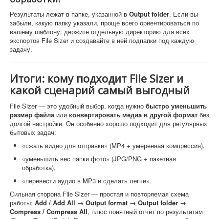
Результаты лежат в папке, указанной в
Output folder
. Если вы
забыли, какую папку указали, проще всего ориентироваться по
вашему шаблону: держите отдельную директорию для всех
экспортов File Sizer и создавайте в ней подпапки под каждую
задачу.
Итоги: кому подходит File Sizer и
какой сценарий самый выгодный
File Sizer — это удобный выбор, когда нужно
быстро уменьшить
размер файла
или
конвертировать медиа в другой формат
без
долгой настройки. Он особенно хорошо подходит для регулярных
бытовых задач:
«сжать видео для отправки» (MP4 + умеренная компрессия),
«уменьшить вес папки фото» (JPG/PNG + пакетная
обработка),
«перевести аудио в MP3 и сделать легче».
Сильная сторона File Sizer — простая и повторяемая схема
работы:
Add / Add All → Output format → Output folder →
Compress / Compress All
, плюс понятный отчёт по результатам