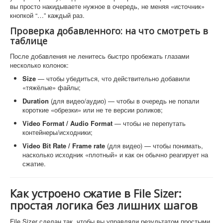
вы просто накидываете нужное в очередь, не меняя «источник»
кнопкой “…” каждый раз.
Проверка добавленного: на что смотреть в
таблице
После добавления не ленитесь быстро пробежать глазами
несколько колонок:
Size
— чтобы убедиться, что действительно добавили
«тяжёлые» файлы;
Duration
(для видео/аудио) — чтобы в очередь не попали
короткие «обрезки» или не те версии роликов;
Video Format / Audio Format
— чтобы не перепутать
контейнеры/исходники;
Video Bit Rate / Frame rate
(для видео) — чтобы понимать,
насколько исходник «плотный» и как он обычно реагирует на
сжатие.
Как устроено сжатие в File Sizer:
простая логика без лишних шагов
File Sizer сделан так, чтобы вы управляли результатом простыми