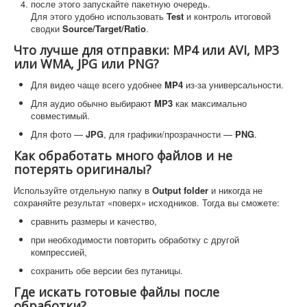
после этого запускайте пакетную очередь.
Для этого удобно использовать
Test
и контроль итоговой
сводки
Source/Target/Ratio
.
Что лучше для отправки: MP4 или AVI, MP3
или WMA, JPG или PNG?
Для видео чаще всего удобнее
MP4
из-за универсальности.
Для аудио обычно выбирают
MP3
как максимально
совместимый.
Для фото —
JPG
, для графики/прозрачности —
PNG
.
Как обработать много файлов и не
потерять оригиналы?
Используйте отдельную папку в
Output folder
и никогда не
сохраняйте результат «поверх» исходников. Тогда вы сможете:
сравнить размеры и качество,
при необходимости повторить обработку с другой
компрессией,
сохранить обе версии без путаницы.
Где искать готовые файлы после
обработки?