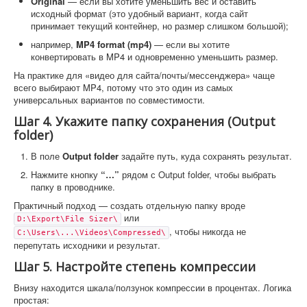
Original
— если вы хотите уменьшить вес и оставить
исходный формат (это удобный вариант, когда сайт
принимает текущий контейнер, но размер слишком большой);
например,
MP4 format (mp4)
— если вы хотите
конвертировать в MP4 и одновременно уменьшить размер.
На практике для «видео для сайта/почты/мессенджера» чаще
всего выбирают MP4, потому что это один из самых
универсальных вариантов по совместимости.
Шаг 4. Укажите папку сохранения (Output
folder)
В поле
Output folder
задайте путь, куда сохранять результат.
Нажмите кнопку
“…”
рядом с Output folder, чтобы выбрать
папку в проводнике.
Практичный подход — создать отдельную папку вроде
или
D:\Export\File Sizer\
, чтобы никогда не
C:\Users\...\Videos\Compressed\
перепутать исходники и результат.
Шаг 5. Настройте степень компрессии
Внизу находится шкала/ползунок компрессии в процентах. Логика
простая: