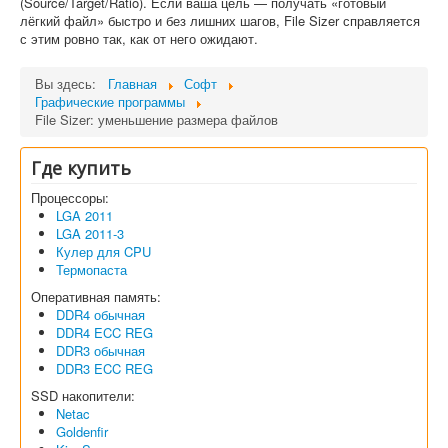
(Source/Target/Ratio). Если ваша цель — получать «готовый
лёгкий файл» быстро и без лишних шагов, File Sizer справляется
с этим ровно так, как от него ожидают.
Вы здесь:
Главная
Софт
Графические программы
File Sizer: уменьшение размера файлов
Где купить
Процессоры:
LGA 2011
LGA 2011-3
Кулер для CPU
Термопаста
Оперативная память:
DDR4 обычная
DDR4 ECC REG
DDR3 обычная
DDR3 ECC REG
SSD накопители:
Netac
Goldenfir