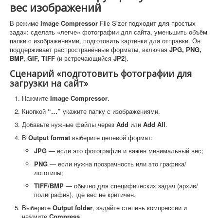
вес изображений
В режиме
Image Compressor
File Sizer подходит для простых
задач: сделать «легче» фотографии для сайта, уменьшить объём
папки с изображениями, подготовить картинки для отправки. Он
поддерживает распространённые форматы, включая
JPG, PNG,
BMP, GIF, TIFF
(и встречающийся
JP2
).
Сценарий «подготовить фотографии для
загрузки на сайт»
Нажмите
Image Compressor
.
Кнопкой
“…”
укажите папку с изображениями.
Добавьте нужные файлы через
Add
или
Add All
.
В
Output format
выберите целевой формат:
JPG
— если это фотографии и важен минимальный вес;
PNG
— если нужна прозрачность или это графика/
логотипы;
TIFF/BMP
— обычно для специфических задач (архив/
полиграфия), где вес не критичен.
Выберите
Output folder
, задайте степень компрессии и
нажмите
Compress
.