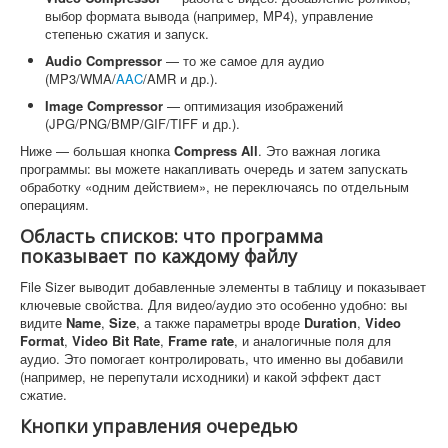
выбор формата вывода (например, MP4), управление
степенью сжатия и запуск.
Audio Compressor
— то же самое для аудио
(MP3/WMA/
AAC
/AMR и др.).
Image Compressor
— оптимизация изображений
(JPG/PNG/BMP/GIF/TIFF и др.).
Ниже — большая кнопка
Compress All
. Это важная логика
программы: вы можете накапливать очередь и затем запускать
обработку «одним действием», не переключаясь по отдельным
операциям.
Область списков: что программа
показывает по каждому файлу
File Sizer выводит добавленные элементы в таблицу и показывает
ключевые свойства. Для видео/аудио это особенно удобно: вы
видите
Name
,
Size
, а также параметры вроде
Duration
,
Video
Format
,
Video Bit Rate
,
Frame rate
, и аналогичные поля для
аудио. Это помогает контролировать, что именно вы добавили
(например, не перепутали исходники) и какой эффект даст
сжатие.
Кнопки управления очередью