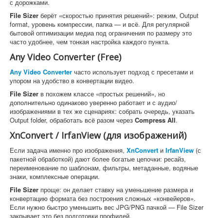
с дорожками.
File Sizer
берёт «скоростью принятия решений»: режим, Output
format, уровень компрессии, папка — и всё. Для регулярной
бытовой оптимизации медиа под ограничения по размеру это
часто удобнее, чем тонкая настройка каждого пункта.
Any Video Converter (Free)
Any Video Converter
часто использует подход с пресетами и
упором на удобство в конвертации видео.
File Sizer
в похожем классе «простых решений», но
дополнительно одинаково уверенно работает и с аудио/
изображениями в тех же сценариях: собрать очередь, указать
Output folder, обработать всё разом через
Compress All
.
XnConvert / IrfanView (для изображений)
Если задача именно про изображения,
XnConvert
и
IrfanView
(с
пакетной обработкой) дают более богатые цепочки: ресайз,
переименование по шаблонам, фильтры, метаданные, водяные
знаки, комплексные операции.
File Sizer
проще: он делает ставку на уменьшение размера и
конвертацию формата без построения сложных «конвейеров».
Если нужно быстро уменьшить вес JPG/PNG пачкой — File Sizer
закрывает это без подготовки профилей.