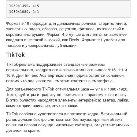
1080×1350, 4:5

Формат 9:16 подходит для динамичных роликов, сторителлинга,
экспертных видео, обзоров, рецептов, фитнеса, путешествий и
коротких инструкций. Формат 4:5 лучше для ленты: он заметнее
квадрата и не такой высокий, как Reels. Формат 1:1 удобен для
товаров и универсальных публикаций.
TikTok
TikTok-реклама поддерживает стандартные размеры
вертикального, квадратного и горизонтального видео: 9:16, 1:1 и
16:9. Для In-Feed Ads вертикальная подача остаётся основной,
потому что пользователь смотрит контент на смартфоне.
Для органического TikTok оптимальная база — 9:16 и 1080×1920.
Текст, субтитры и графику не прижимают к правому краю и низу.
В этих областях находятся элементы интерфейса: аватар, лайки,
комментарии, описание, звук и кнопки.
TikTok особенно чувствителен к плотности кадра. Вертикальный
ролик должен быстро считываться без паузы: крупный объект,
понятная первая секунда, читаемые субтитры, отсутствие мелких
деталей по краям.