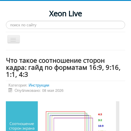
Xeon Live
Искать...
Toggle
Navigation
Главная
Что такое соотношение сторон
LGA 2011-3
кадра: гайд по форматам 16:9, 9:16,
1:1, 4:3
LGA 2011
Процессоры
Категория:
Инструкции
Опубликовано: 08 мая 2026
Инструкции
Рейтинги
Конференция
Системные программы