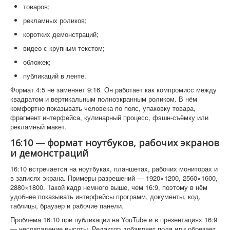
товаров;
рекламных роликов;
коротких демонстраций;
видео с крупным текстом;
обложек;
публикаций в ленте.
Формат 4:5 не заменяет 9:16. Он работает как компромисс между
квадратом и вертикальным полноэкранным роликом. В нём
комфортно показывать человека по пояс, упаковку товара,
фрагмент интерфейса, кулинарный процесс, фэшн-съёмку или
рекламный макет.
16:10 — формат ноутбуков, рабочих экранов
и демонстраций
16:10 встречается на ноутбуках, планшетах, рабочих мониторах и
в записях экрана. Примеры разрешений — 1920×1200, 2560×1600,
2880×1800. Такой кадр немного выше, чем 16:9, поэтому в нём
удобнее показывать интерфейсы программ, документы, код,
таблицы, браузер и рабочие панели.
Проблема 16:10 при публикации на YouTube и в презентациях 16:9
— несовпадение высоты. Редактор добавляет поля или обрезает