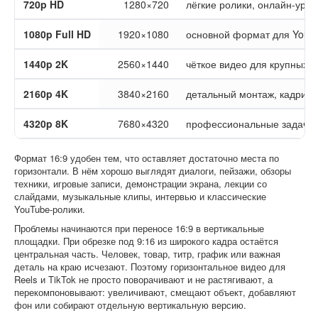
720p HD
1280×720
лёгкие ролики, онлайн-урок
1080p Full HD
1920×1080
основной формат для YouT
1440p 2K
2560×1440
чёткое видео для крупных э
2160p 4K
3840×2160
детальный монтаж, кадриро
4320p 8K
7680×4320
профессиональные задачи, 
Формат 16:9 удобен тем, что оставляет достаточно места по
горизонтали. В нём хорошо выглядят диалоги, пейзажи, обзоры
техники, игровые записи, демонстрации экрана, лекции со
слайдами, музыкальные клипы, интервью и классические
YouTube-ролики.
Проблемы начинаются при переносе 16:9 в вертикальные
площадки. При обрезке под 9:16 из широкого кадра остаётся
центральная часть. Человек, товар, титр, график или важная
деталь на краю исчезают. Поэтому горизонтальное видео для
Reels и TikTok не просто поворачивают и не растягивают, а
перекомпоновывают: увеличивают, смещают объект, добавляют
фон или собирают отдельную вертикальную версию.