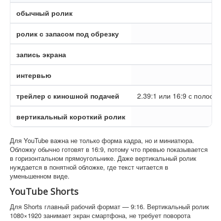
обычный ролик
16
ролик с запасом под обрезку
16
запись экрана
16
интервью
16
трейлер с киношной подачей
2.39:1 или 16:9 с полоса
вертикальный короткий ролик
9:
Для YouTube важна не только форма кадра, но и миниатюра.
Обложку обычно готовят в 16:9, потому что превью показывается
в горизонтальном прямоугольнике. Даже вертикальный ролик
нуждается в понятной обложке, где текст читается в
уменьшенном виде.
YouTube Shorts
Для Shorts главный рабочий формат — 9:16. Вертикальный ролик
1080×1920 занимает экран смартфона, не требует поворота