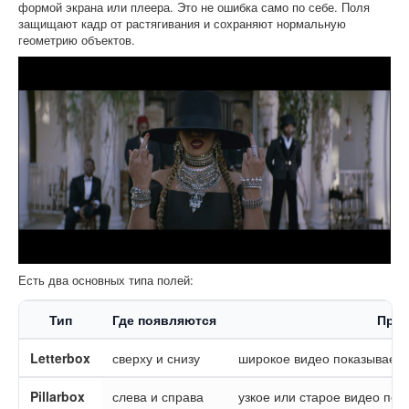
формой экрана или плеера. Это не ошибка само по себе. Поля
защищают кадр от растягивания и сохраняют нормальную
геометрию объектов.
Есть два основных типа полей:
Тип
Где появляются
Прич
Letterbox
сверху и снизу
широкое видео показываетс
Pillarbox
слева и справа
узкое или старое видео пок