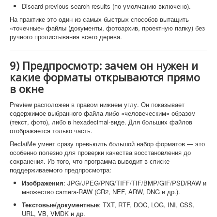
Discard previous search results (по умолчанию включено).
На практике это один из самых быстрых способов вытащить
«точечные» файлы (документы, фотоархив, проектную папку) без
ручного пролистывания всего дерева.
9) Предпросмотр: зачем он нужен и
какие форматы открываются прямо
в окне
Preview расположен в правом нижнем углу. Он показывает
содержимое выбранного файла либо «человеческим» образом
(текст, фото), либо в hexadecimal-виде. Для больших файлов
отображается только часть.
ReclaiMe умеет сразу превьюить большой набор форматов — это
особенно полезно для проверки качества восстановления до
сохранения. Из того, что программа выводит в списке
поддерживаемого предпросмотра:
Изображения
: JPG/JPEG/PNG/TIFF/TIF/BMP/GIF/PSD/RAW и
множество camera-RAW (CR2, NEF, ARW, DNG и др.).
Текстовые/документные
: TXT, RTF, DOC, LOG, INI, CSS,
URL, VB, VMDK и др.