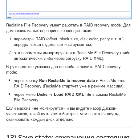
ReclaiMe File Recovery умеет работать в RAID recovery mode. Для
домашних/малых сценариев концепция такая:
параметры RAID (offset, block size, disk order, parity и т. п.)
определяются отдельным инструментом;
эти параметры импортируются в ReclaiMe File Recovery (либо
автоматически, либо через загрузку RAID XML).
В руководстве указаны два способа включить RAID recovery
mode:
через кнопку
Run ReclaiMe to recover data
в ReclaiMe Free
RAID Recovery (ReclaiMe стартует уже в режиме массива),
через меню
Disks → Load RAID XML file
в самом ReclaiMe
File Recovery.
Если массив «не монтируется» и вы видите набор дисков-
участников, такой путь часто быстрее, чем пытаться наугад
сканировать каждый диск отдельно.
13) Save state: сохранение состояния