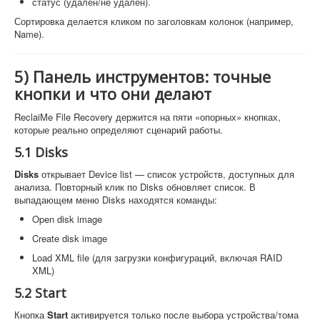
статус (удалён/не удалён).
Сортировка делается кликом по заголовкам колонок (например,
Name).
5) Панель инструментов: точные
кнопки и что они делают
ReclaiMe File Recovery держится на пяти «опорных» кнопках,
которые реально определяют сценарий работы.
5.1 Disks
Disks
открывает Device list — список устройств, доступных для
анализа. Повторный клик по Disks обновляет список. В
выпадающем меню Disks находятся команды:
Open disk image
Create disk image
Load XML file (для загрузки конфигураций, включая RAID
XML)
5.2 Start
Кнопка
Start
активируется только после выбора устройства/тома