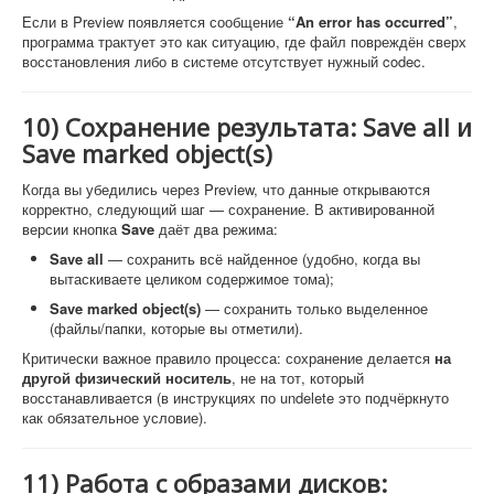
Если в Preview появляется сообщение
“An error has occurred”
,
программа трактует это как ситуацию, где файл повреждён сверх
восстановления либо в системе отсутствует нужный codec.
10) Сохранение результата: Save all и
Save marked object(s)
Когда вы убедились через Preview, что данные открываются
корректно, следующий шаг — сохранение. В активированной
версии кнопка
Save
даёт два режима:
Save all
— сохранить всё найденное (удобно, когда вы
вытаскиваете целиком содержимое тома);
Save marked object(s)
— сохранить только выделенное
(файлы/папки, которые вы отметили).
Критически важное правило процесса: сохранение делается
на
другой физический носитель
, не на тот, который
восстанавливается (в инструкциях по undelete это подчёркнуто
как обязательное условие).
11) Работа с образами дисков: