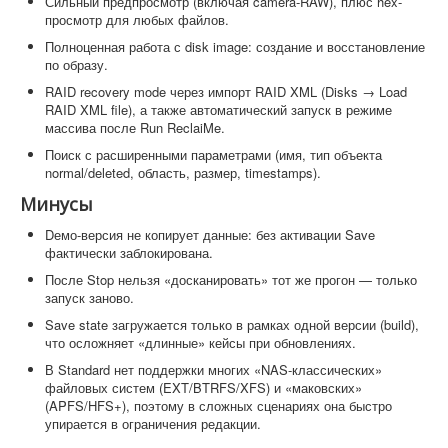
Сильный предпросмотр (включая camera-RAW), плюс hex-
просмотр для любых файлов.
Полноценная работа с disk image: создание и восстановление
по образу.
RAID recovery mode через импорт RAID XML (Disks → Load
RAID XML file), а также автоматический запуск в режиме
массива после Run ReclaiMe.
Поиск с расширенными параметрами (имя, тип объекта
normal/deleted, область, размер, timestamps).
Минусы
Dемо-версия не копирует данные: без активации Save
фактически заблокирована.
После Stop нельзя «досканировать» тот же прогон — только
запуск заново.
Save state загружается только в рамках одной версии (build),
что осложняет «длинные» кейсы при обновлениях.
В Standard нет поддержки многих «NAS-классических»
файловых систем (EXT/BTRFS/XFS) и «маковских»
(APFS/HFS+), поэтому в сложных сценариях она быстро
упирается в ограничения редакции.