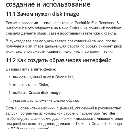
создание и использование
11.1 Зачем нужен disk image
Режим с образами — сильная сторона ReclaiMe File Recovery. В
интерфейсе это опирается на меню Disks и на понятный workflow:
сначала делаете образ, затем восстанавливаете уже с файла.
В руководстве прямо указывается практический смысл: после
получения disk image дальнейшая работа по образу снижает риск
окончательной смерти «живого» накопителя во время чтения.
11.2 Как создать образ через интерфейс
Базовый путь в интерфейсе:
выбрать нужный диск в Device list,
открыть меню Disks,
выбрать
Create disk image
,
указать расположение файла образа.
Есть и более «технический» сценарий, описанный в руководстве:
запуск программы из командной строки с параметром
/nofilter
,
чтобы видеть физические диски и минимизировать лишнее чтение
при разборе схем разделов; дальше — Disks → Create disk image
→ RAW (sector-by-sector).