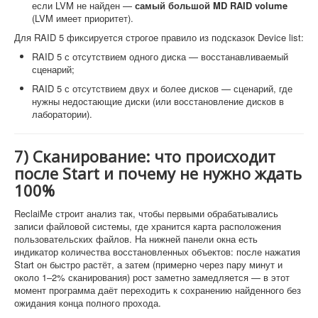
если LVM не найден —
самый большой MD RAID volume
(LVM имеет приоритет).
Для RAID 5 фиксируется строгое правило из подсказок Device list:
RAID 5 с отсутствием одного диска — восстанавливаемый
сценарий;
RAID 5 с отсутствием двух и более дисков — сценарий, где
нужны недостающие диски (или восстановление дисков в
лаборатории).
7) Сканирование: что происходит
после Start и почему не нужно ждать
100%
ReclaiMe строит анализ так, чтобы первыми обрабатывались
записи файловой системы, где хранится карта расположения
пользовательских файлов. На нижней панели окна есть
индикатор количества восстановленных объектов: после нажатия
Start он быстро растёт, а затем (примерно через пару минут и
около 1–2% сканирования) рост заметно замедляется — в этот
момент программа даёт переходить к сохранению найденного без
ожидания конца полного прохода.