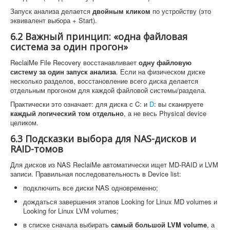
Запуск анализа делается
двойным кликом
по устройству (это
эквивалент выбора + Start).
6.2 Важный принцип: «одна файловая
система за один прогон»
ReclaiMe File Recovery восстанавливает
одну файловую
систему за один запуск анализа
. Если на физическом диске
несколько разделов, восстановление всего диска делается
отдельным прогоном для каждой файловой системы/раздела.
Практически это означает: для диска с C: и
D
: вы сканируете
каждый логический том отдельно
, а не весь Physical device
целиком.
6.3 Подсказки выбора для NAS-дисков и
RAID-томов
Для дисков из NAS ReclaiMe автоматически ищет MD-RAID и LVM
записи. Правильная последовательность в Device list:
подключить все диски NAS одновременно;
дождаться завершения этапов Looking for Linux MD volumes и
Looking for Linux LVM volumes;
в списке сначала выбирать
самый большой LVM volume
, а