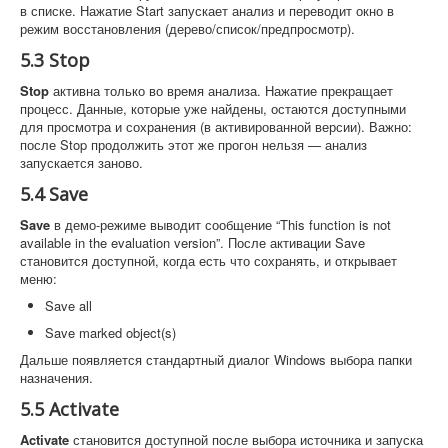
в списке. Нажатие Start запускает анализ и переводит окно в
режим восстановления (дерево/список/предпросмотр).
5.3 Stop
Stop
активна только во время анализа. Нажатие прекращает
процесс. Данные, которые уже найдены, остаются доступными
для просмотра и сохранения (в активированной версии). Важно:
после Stop продолжить этот же прогон нельзя — анализ
запускается заново.
5.4 Save
Save
в демо-режиме выводит сообщение “This function is not
available in the evaluation version”. После активации Save
становится доступной, когда есть что сохранять, и открывает
меню:
Save all
Save marked object(s)
Дальше появляется стандартный диалог Windows выбора папки
назначения.
5.5 Activate
Activate
становится доступной после выбора источника и запуска