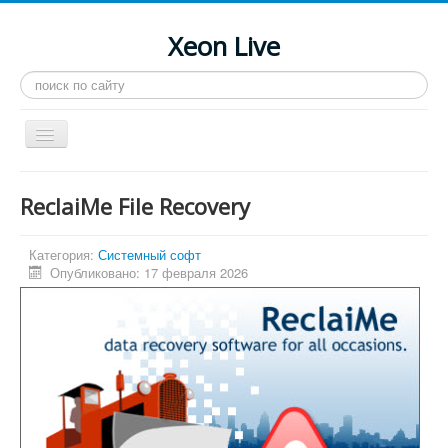
Xeon Live
Искать...
Toggle
Navigation
Главная
ReclaiMe File Recovery
LGA 2011-3
LGA 2011
Категория:
Системный софт
Опубликовано: 17 февраля 2026
Процессоры
Инструкции
Рейтинги
Конференция
Системные программы