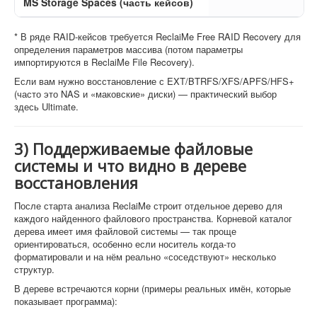
MS Storage Spaces (часть кейсов)
* В ряде RAID-кейсов требуется ReclaiMe Free RAID Recovery для
определения параметров массива (потом параметры
импортируются в ReclaiMe File Recovery).
Если вам нужно восстановление с EXT/BTRFS/XFS/APFS/HFS+
(часто это NAS и «маковские» диски) — практический выбор
здесь Ultimate.
3) Поддерживаемые файловые
системы и что видно в дереве
восстановления
После старта анализа ReclaiMe строит отдельное дерево для
каждого найденного файлового пространства. Корневой каталог
дерева имеет имя файловой системы — так проще
ориентироваться, особенно если носитель когда-то
форматировали и на нём реально «соседствуют» несколько
структур.
В дереве встречаются корни (примеры реальных имён, которые
показывает программа):