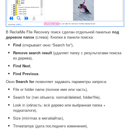
В ReclaiMe File Recovery поиск сделан отдельной панелью
под
деревом папок
(слева). Кнопки в панели поиска:
Find
(открывает окно “Search for”),
Remove search result
(удаляет папку с результатами поиска
из дерева),
Find Next
,
Find Previous
.
Окно
Search for
позволяет задавать параметры запроса:
File or folder name (полное имя или часть),
Search for (тип объекта: normal/deleted, folder/file),
Look in (область: всё дерево или выбранная папка +
подкаталоги),
Size (min/max в мегабайтах),
Timestamps (дата последнего изменения),