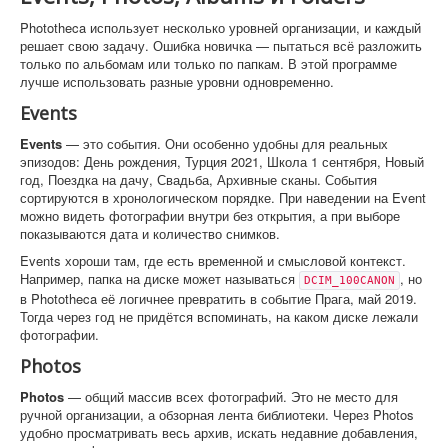
Phototheca использует несколько уровней организации, и каждый
решает свою задачу. Ошибка новичка — пытаться всё разложить
только по альбомам или только по папкам. В этой программе
лучше использовать разные уровни одновременно.
Events
Events
— это события. Они особенно удобны для реальных
эпизодов: День рождения, Турция 2021, Школа 1 сентября, Новый
год, Поездка на дачу, Свадьба, Архивные сканы. События
сортируются в хронологическом порядке. При наведении на Event
можно видеть фотографии внутри без открытия, а при выборе
показываются дата и количество снимков.
Events хороши там, где есть временной и смысловой контекст.
Например, папка на диске может называться
, но
DCIM_100CANON
в Phototheca её логичнее превратить в событие Прага, май 2019.
Тогда через год не придётся вспоминать, на каком диске лежали
фотографии.
Photos
Photos
— общий массив всех фотографий. Это не место для
ручной организации, а обзорная лента библиотеки. Через Photos
удобно просматривать весь архив, искать недавние добавления,