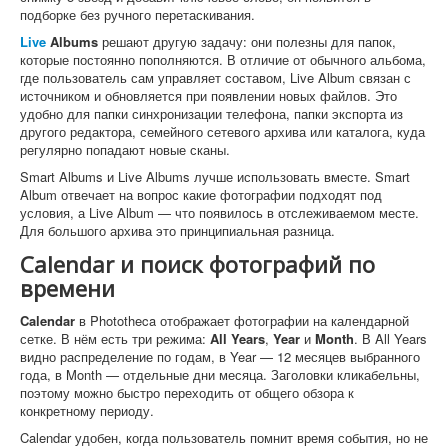
подборке без ручного перетаскивания.
Live
Albums
решают другую задачу: они полезны для папок,
которые постоянно пополняются. В отличие от обычного альбома,
где пользователь сам управляет составом, Live Album связан с
источником и обновляется при появлении новых файлов. Это
удобно для папки синхронизации телефона, папки экспорта из
другого редактора, семейного сетевого архива или каталога, куда
регулярно попадают новые сканы.
Smart Albums и Live Albums лучше использовать вместе. Smart
Album отвечает на вопрос какие фотографии подходят под
условия, а Live Album — что появилось в отслеживаемом месте.
Для большого архива это принципиальная разница.
Calendar и поиск фотографий по
времени
Calendar
в Phototheca отображает фотографии на календарной
сетке. В нём есть три режима:
All Years
,
Year
и
Month
. В All Years
видно распределение по годам, в Year — 12 месяцев выбранного
года, в Month — отдельные дни месяца. Заголовки кликабельны,
поэтому можно быстро переходить от общего обзора к
конкретному периоду.
Calendar удобен, когда пользователь помнит время события, но не