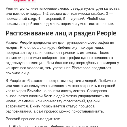
обработать
Рейтинг дополняет ключевые слова. Звёзды нужны для качества
или важности кадра: 1–2 звезды для технически слабых, 3 —
нормальный кадр, 4 — хороший, 5 — лучший. Phototheca
показывает рейтинги под миниатюрами и умеет искать по ним.
Распознавание лиц и раздел People
Раздел
People
предназначен для группировки фотографий по
людям. Phototheca сканирует библиотеку, находит лица,
предлагает группы и позволяет присвоить им имена. После
разметки программа собирает фотографии одного человека в
отдельную коллекцию. Чем больше подтверждённых примеров у
конкретного человека, тем увереннее Phototheca предлагает
похожие лица.
В People отображаются портретные карточки людей. Любимого
или часто используемого человека можно закрепить в верхней
части через
Favorite
на панели инструментов. Сортировка
выполняется кнопкой
Sort
: людей можно упорядочивать по
имени, фамилии или количеству фотографий, где они
встречаются. Внизу показывается статус процесса
распознавания, а сам процесс можно приостанавливать.
Рабочий процесс выглядит так:
Phototheca сканирует библиотеку и находит лица.