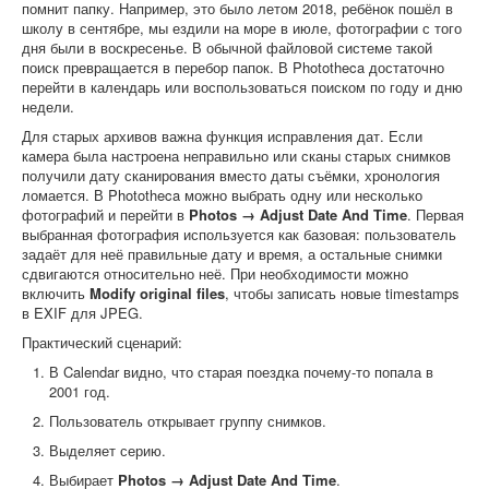
помнит папку. Например, это было летом 2018, ребёнок пошёл в
школу в сентябре, мы ездили на море в июле, фотографии с того
дня были в воскресенье. В обычной файловой системе такой
поиск превращается в перебор папок. В Phototheca достаточно
перейти в календарь или воспользоваться поиском по году и дню
недели.
Для старых архивов важна функция исправления дат. Если
камера была настроена неправильно или сканы старых снимков
получили дату сканирования вместо даты съёмки, хронология
ломается. В Phototheca можно выбрать одну или несколько
фотографий и перейти в
Photos → Adjust Date And Time
. Первая
выбранная фотография используется как базовая: пользователь
задаёт для неё правильные дату и время, а остальные снимки
сдвигаются относительно неё. При необходимости можно
включить
Modify original files
, чтобы записать новые timestamps
в EXIF для JPEG.
Практический сценарий:
В Calendar видно, что старая поездка почему-то попала в
2001 год.
Пользователь открывает группу снимков.
Выделяет серию.
Выбирает
Photos → Adjust Date And Time
.