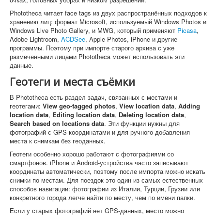
Phototheca читает face tags из двух распространённых подходов к
хранению лиц: формат Microsoft, используемый Windows Photos и
Windows Live Photo Gallery, и MWG, который применяют
Picasa
,
Adobe Lightroom,
ACDSee
, Apple Photos, iPhone и другие
программы. Поэтому при импорте старого архива с уже
размеченными лицами Phototheca может использовать эти
данные.
Геотеги и места съёмки
В Phototheca есть раздел задач, связанных с местами и
геотегами:
View geo-tagged photos
,
View location data
,
Adding
location data
,
Editing location data
,
Deleting location data
,
Search based on locations data
. Эти функции нужны для
фотографий с GPS-координатами и для ручного добавления
места к снимкам без геоданных.
Геотеги особенно хорошо работают с фотографиями со
смартфонов. iPhone и Android-устройства часто записывают
координаты автоматически, поэтому после импорта можно искать
снимки по местам. Для поездок это один из самых естественных
способов навигации: фотографии из Италии, Турции, Грузии или
конкретного города легче найти по месту, чем по имени папки.
Если у старых фотографий нет GPS-данных, место можно