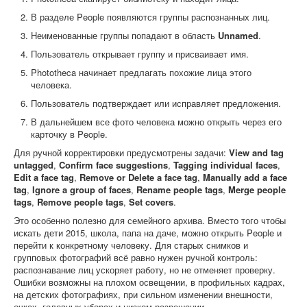
В разделе People появляются группы распознанных лиц.
Неименованные группы попадают в область
Unnamed
.
Пользователь открывает группу и присваивает имя.
Phototheca начинает предлагать похожие лица этого
человека.
Пользователь подтверждает или исправляет предложения.
В дальнейшем все фото человека можно открыть через его
карточку в People.
Для ручной корректировки предусмотрены задачи:
View and tag
untagged
,
Confirm face suggestions
,
Tagging individual faces
,
Edit a face tag
,
Remove or Delete a face tag
,
Manually add a face
tag
,
Ignore a group of faces
,
Rename people tags
,
Merge people
tags
,
Remove people tags
,
Set covers
.
Это особенно полезно для семейного архива. Вместо того чтобы
искать дети 2015, школа, папа на даче, можно открыть People и
перейти к конкретному человеку. Для старых снимков и
групповых фотографий всё равно нужен ручной контроль:
распознавание лиц ускоряет работу, но не отменяет проверку.
Ошибки возможны на плохом освещении, в профильных кадрах,
на детских фотографиях, при сильном изменении внешности,
очках, головных уборах и низком разрешении.