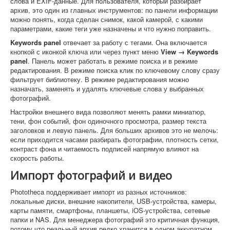
слова и EXIF-данные. Для пользователя, который разбирает
архив, это один из главных инструментов: по панели информации
можно понять, когда сделан снимок, какой камерой, с какими
параметрами, какие теги уже назначены и что нужно поправить.
Keywords panel
отвечает за работу с тегами. Она включается
кнопкой с иконкой ключа или через пункт меню
View → Keywords
panel
. Панель может работать в режиме поиска и в режиме
редактирования. В режиме поиска клик по ключевому слову сразу
фильтрует библиотеку. В режиме редактирования можно
назначать, заменять и удалять ключевые слова у выбранных
фотографий.
Настройки внешнего вида позволяют менять рамки миниатюр,
тени, фон событий, фон одиночного просмотра, размер текста
заголовков и левую панель. Для больших архивов это не мелочь:
если приходится часами разбирать фотографии, плотность сетки,
контраст фона и читаемость подписей напрямую влияют на
скорость работы.
Импорт фотографий и видео
Phototheca поддерживает импорт из разных источников:
локальные диски, внешние накопители, USB-устройства, камеры,
карты памяти, смартфоны, планшеты, iOS-устройства, сетевые
папки и NAS. Для менеджера фотографий это критичная функция,
потому что реальный архив редко хранится в одном аккуратном