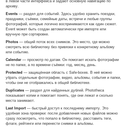
в левой части интерфейса и задают основную навигацию по
архиву.
Events
— раздел для событий. Здесь удобно хранить поездки,
праздники, съёмки, семейные даты, встречи и любые группы
фотографий, которые логично воспринимаются как один сюжет.
Event может быть создан автоматически при импорте или
вручную при сортировке.
Photos
— общий поток всех снимков. Это место, где можно
смотреть всю библиотеку без привязки к конкретному альбому
или событию.
Calendar
— просмотр по датам. Он помогает искать фотографии
не по папке, а по времени съёмки: год, месяц, день.
Protected
— защищённая область с Safe-boxes. В неё можно
убрать отдельные фотографии, видео, альбомы, события и папки,
чтобы они не отображались в общей библиотеке.
Duplicates
— раздел для найденных дублей. Phototheca
показывает копии и помогает понять, где они лежат и сколько
места занимают.
Last Import
— быстрый доступ к последнему импорту. Это
удобная зона проверки: после добавления новых файлов можно
сразу посмотреть, что попало в библиотеку, расставить теги,
флаги, рейтинги или перенести снимки в альбомы.