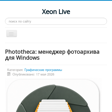
Xeon Live
Искать...
Toggle
Navigation
Главная
Phototheca: менеджер фотоархива
LGA 2011-3
для Windows
LGA 2011
Категория:
Графические программы
Процессоры
Опубликовано: 17 мая 2026
Инструкции
Рейтинги
Конференция
Системные программы