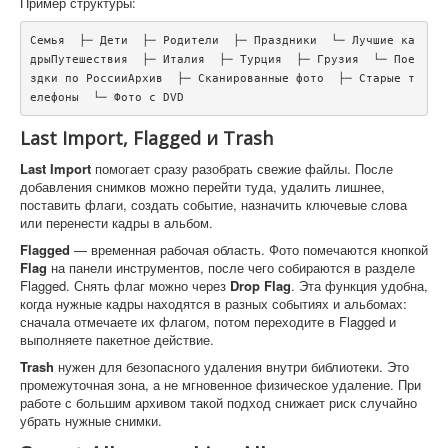
Пример структуры:
Семья  ├─ Дети  ├─ Родители  ├─ Праздники  └─ Лучшие ка
дрыПутешествия  ├─ Италия  ├─ Турция  ├─ Грузия  └─ Пое
здки по РоссииАрхив  ├─ Сканированные фото  ├─ Старые т
елефоны  └─ Фото с DVD
Last Import, Flagged и Trash
Last Import
помогает сразу разобрать свежие файлы. После
добавления снимков можно перейти туда, удалить лишнее,
поставить флаги, создать событие, назначить ключевые слова
или перенести кадры в альбом.
Flagged
— временная рабочая область. Фото помечаются кнопкой
Flag
на панели инструментов, после чего собираются в разделе
Flagged. Снять флаг можно через
Drop Flag
. Эта функция удобна,
когда нужные кадры находятся в разных событиях и альбомах:
сначала отмечаете их флагом, потом переходите в Flagged и
выполняете пакетное действие.
Trash
нужен для безопасного удаления внутри библиотеки. Это
промежуточная зона, а не мгновенное физическое удаление. При
работе с большим архивом такой подход снижает риск случайно
убрать нужные снимки.