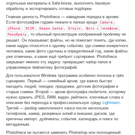
отдельные материалы в Safe-boxes, выполнять базовую
обработку и экспортировать готовые подборки.
Главная ценность Phototheca — наведение порядка в архиве.
Если фотографии годами лежали в папках вроде
,
Camera
,
,
,
,
,
iPhone
DCIM
Новая папка
Отпуск
Фото с телефона
, то обычный просмотрщик изображений проблему не
Разобрать
решает. Он показывает файлы, но не помогает понять, где копии,
какие кадры относятся к одному событию, где снимки конкретного
человека, какие фото сделаны в определённый год, какие файлы
уже отмечены, а какие ещё требуют сортировки. Phototheca
закрывает именно эту задачу: превращает набор папок в
управляемую библиотеку фотографий.
Для пользователя Windows программа особенно полезна в трёх
сценариях. Первый — семейный архив, где важно быстро
находить людей, поездки, праздники, детские фотографии и
старые снимки. Второй — архив фотографа-любителя, которому
нужно хранить JPEG, RAW, видео, рейтинги, ключевые слова и
описания без перехода в профессиональную среду
Lightroom
.
Третий — разбор накопленного хаоса после нескольких
телефонов, камер, резервных копий и внешних дисков, где
критичны импорт, дубликаты, события, календарь и поиск по
метаданным.
Phototheca не пытается заменить Photoshop или полноценный