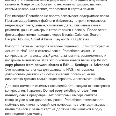
каталоге. Чаще он разбросан по нескольким дискам, папкам,
старым резервным копиям, телефонам и картам памяти.
При импорте Phototheca не просто показывает содержимое папки.
Программа добавляет файлы в библиотеку, строит миниатюры,
индексирует метаданные, считывает даты, ключевые слова,
рейтинги, данные камеры и готовит архив к поиску. После этого
фотографии можно находить через Events, Calendar, Search,
People, Albums, Smart Albums, Keywords и Duplicates.
Импорт с сетевых ресурсов устроен отдельно. Если фотографии
лежат на NAS или в сетевой папке, Phototheca может не
копировать их на локальный диск, а запомнить расположение и
построить миниатюры. Для этого используется параметр
Do not
copy photos from network shares
в
Edit → Settings → Advanced
.
Это правильная логика для архива на NAS: нет смысла
дублировать десятки или сотни гигабайт локально, если
библиотека должна только индексировать и показывать файлы.
Для карт памяти и съёмных носителей есть защита от повторного
копирования. Параметр
Do not copy existing photos from
memory cards
предотвращает повторный импорт снимков,
которые уже были добавлены ранее. Phototheca отслеживает
съёмные носители по серийным номерам, поэтому одинаковые
имена файлов с разных карт не должны смешиваться в одну
неопределённую массу.