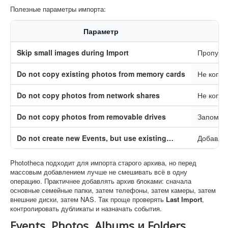
Полезные параметры импорта:
Параметр
Skip small images during Import
Пропуска
Do not copy existing photos from memory cards
Не копир
Do not copy photos from network shares
Не копир
Do not copy photos from removable drives
Запомин
Do not create new Events, but use existing…
Добавляе
Phototheca подходит для импорта старого архива, но перед
массовым добавлением лучше не смешивать всё в одну
операцию. Практичнее добавлять архив блоками: сначала
основные семейные папки, затем телефоны, затем камеры, затем
внешние диски, затем NAS. Так проще проверять
Last Import
,
контролировать дубликаты и назначать события.
Events, Photos, Albums и Folders