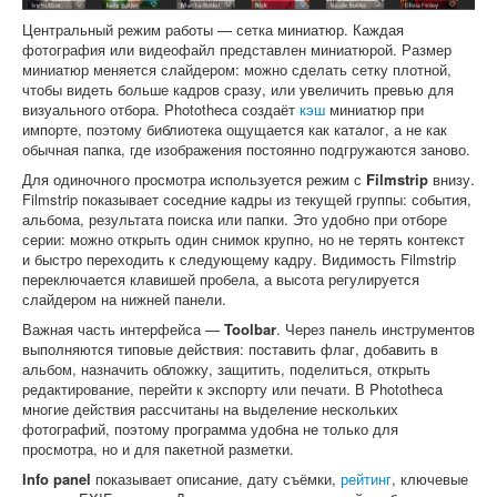
Центральный режим работы — сетка миниатюр. Каждая
фотография или видеофайл представлен миниатюрой. Размер
миниатюр меняется слайдером: можно сделать сетку плотной,
чтобы видеть больше кадров сразу, или увеличить превью для
визуального отбора. Phototheca создаёт
кэш
миниатюр при
импорте, поэтому библиотека ощущается как каталог, а не как
обычная папка, где изображения постоянно подгружаются заново.
Для одиночного просмотра используется режим с
Filmstrip
внизу.
Filmstrip показывает соседние кадры из текущей группы: события,
альбома, результата поиска или папки. Это удобно при отборе
серии: можно открыть один снимок крупно, но не терять контекст
и быстро переходить к следующему кадру. Видимость Filmstrip
переключается клавишей пробела, а высота регулируется
слайдером на нижней панели.
Важная часть интерфейса —
Toolbar
. Через панель инструментов
выполняются типовые действия: поставить флаг, добавить в
альбом, назначить обложку, защитить, поделиться, открыть
редактирование, перейти к экспорту или печати. В Phototheca
многие действия рассчитаны на выделение нескольких
фотографий, поэтому программа удобна не только для
просмотра, но и для пакетной разметки.
Info panel
показывает описание, дату съёмки,
рейтинг
, ключевые