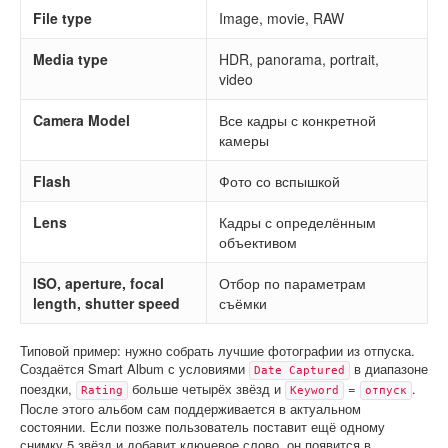
File type
Image, movie, RAW
Media type
HDR, panorama, portrait,
video
Camera Model
Все кадры с конкретной
камеры
Flash
Фото со вспышкой
Lens
Кадры с определённым
объективом
ISO, aperture, focal
Отбор по параметрам
length, shutter speed
съёмки
Типовой пример: нужно собрать лучшие фотографии из отпуска.
Создаётся Smart Album с условиями
в диапазоне
Date Captured
поездки,
больше четырёх звёзд и
=
.
Rating
Keyword
отпуск
После этого альбом сам поддерживается в актуальном
состоянии. Если позже пользователь поставит ещё одному
снимку 5 звёзд и добавит ключевое слово, он появится в