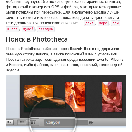
добавить вручную. Это полезно для сканов, архивных снимков,
фотографий с камер без GPS и файлов, у которых метаданные
были потеряны при пересылке. Для аккуратного архива лучше
сочетать геотеги и ключевые слова: координаты дают карту, а
теги добавляют человеческое описание —
,
,
,
дача
море
дом
,
,
.
школа
музей
поездка
Поиск в Phototheca
Поиск в Phototheca работает через
Search Box
и поддерживает
обычную строку поиска, а также поисковый язык с условиями.
Простая строка ищет совпадения среди названий Events, Albums
и Folders, имён файлов, ключевых слов, описаний, годов и дней
недели.