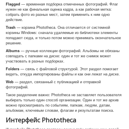
Flagged
— временная подборка отмеченных фотографий. Флаг
нужен не как финальная оценка кадра, а как рабочая метка:
собрать фото из разных мест, затем применить к ним одно
действие.
Trash
— корзина Phototheca. Она отличается от системной
корзины Windows: сначала удаляемые из библиотеки элементы
попадают сюда, и только потом можно принимать окончательное
решение.
Albums
— ручные коллекции фотографий. Альбомы не обязаны
совпадать с папками на диске: один и тот же снимок может
участвовать в разных подборках.
Folders
— связь с файловой структурой. Этот раздел помогает
видеть, откуда импортированы файлы и как они лежат на диске.
Web
— раздел, связанный с публикацией и отправкой
фотографий.
Такое разделение важно: Phototheca не заставляет пользователя
выбирать только один способ организации. Один и тот же архив
можно просматривать по событиям, папкам, людям, датам,
альбомам, ключевым словам, флагам и результатам поиска.
Интерфейс Phototheca