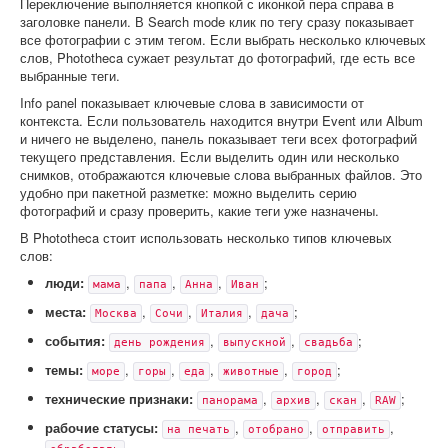
Переключение выполняется кнопкой с иконкой пера справа в
заголовке панели. В Search mode клик по тегу сразу показывает
все фотографии с этим тегом. Если выбрать несколько ключевых
слов, Phototheca сужает результат до фотографий, где есть все
выбранные теги.
Info panel показывает ключевые слова в зависимости от
контекста. Если пользователь находится внутри Event или Album
и ничего не выделено, панель показывает теги всех фотографий
текущего представления. Если выделить один или несколько
снимков, отображаются ключевые слова выбранных файлов. Это
удобно при пакетной разметке: можно выделить серию
фотографий и сразу проверить, какие теги уже назначены.
В Phototheca стоит использовать несколько типов ключевых
слов:
люди:
,
,
,
;
мама
папа
Анна
Иван
места:
,
,
,
;
Москва
Сочи
Италия
дача
события:
,
,
;
день рождения
выпускной
свадьба
темы:
,
,
,
,
;
море
горы
еда
животные
город
технические признаки:
,
,
,
;
панорама
архив
скан
RAW
рабочие статусы:
,
,
,
на печать
отобрано
отправить
.