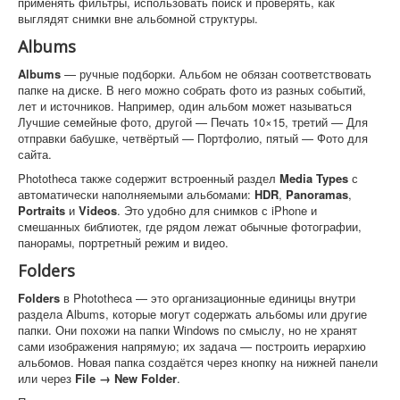
применять фильтры, использовать поиск и проверять, как
выглядят снимки вне альбомной структуры.
Albums
Albums
— ручные подборки. Альбом не обязан соответствовать
папке на диске. В него можно собрать фото из разных событий,
лет и источников. Например, один альбом может называться
Лучшие семейные фото, другой — Печать 10×15, третий — Для
отправки бабушке, четвёртый — Портфолио, пятый — Фото для
сайта.
Phototheca также содержит встроенный раздел
Media Types
с
автоматически наполняемыми альбомами:
HDR
,
Panoramas
,
Portraits
и
Videos
. Это удобно для снимков с iPhone и
смешанных библиотек, где рядом лежат обычные фотографии,
панорамы, портретный режим и видео.
Folders
Folders
в Phototheca — это организационные единицы внутри
раздела Albums, которые могут содержать альбомы или другие
папки. Они похожи на папки Windows по смыслу, но не хранят
сами изображения напрямую; их задача — построить иерархию
альбомов. Новая папка создаётся через кнопку на нижней панели
или через
File → New Folder
.