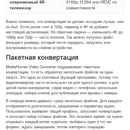
современный 4K-
2160p, H.264 или HEVC по
телевизор
совместимости
Важно понимать, что конвертация не делает исходник лучше, чем
он был. Если ролик снят в 720p, перевод в 4K не добавит
настоящей детализации. Но обратная задача — уменьшить 4K до
1080p или 720p — часто полезна. Так можно получить файл
меньшего размера, который легче передать, загрузить или
воспроизвести на слабом устройстве.
Пакетная конвертация
MediaHuman Video Converter поддерживает пакетную
конвертацию, то есть обработку нескольких файлов за один
запуск. Это одна из ключевых функций программы, потому что
видеоконвертер часто используют не для одного ролика, а для
целой папки материалов: серии видео с телефона, нескольких
эпизодов, набора клипов для публикации или архива с камеры.
В очереди можно держать сразу несколько файлов. Для каждого
отображается длительность, разрешение и параметры аудио.
Пользователь выбирает общий профиль, запускает конвертацию
и получает набор готовых файлов. Это экономит время: не нужно
открывать каждый ролик отдельно, выбирать один и тот же
формат, ждать завершения, потом повторять операцию.