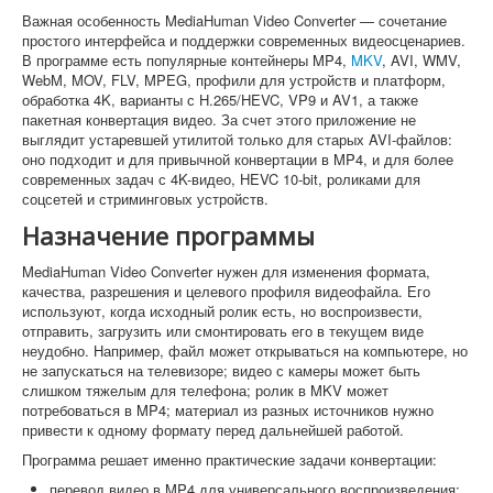
Важная особенность MediaHuman Video Converter — сочетание
простого интерфейса и поддержки современных видеосценариев.
В программе есть популярные контейнеры MP4,
MKV
, AVI, WMV,
WebM, MOV, FLV, MPEG, профили для устройств и платформ,
обработка 4K, варианты с H.265/HEVC, VP9 и AV1, а также
пакетная конвертация видео. За счет этого приложение не
выглядит устаревшей утилитой только для старых AVI-файлов:
оно подходит и для привычной конвертации в MP4, и для более
современных задач с 4K-видео, HEVC 10-bit, роликами для
соцсетей и стриминговых устройств.
Назначение программы
MediaHuman Video Converter нужен для изменения формата,
качества, разрешения и целевого профиля видеофайла. Его
используют, когда исходный ролик есть, но воспроизвести,
отправить, загрузить или смонтировать его в текущем виде
неудобно. Например, файл может открываться на компьютере, но
не запускаться на телевизоре; видео с камеры может быть
слишком тяжелым для телефона; ролик в MKV может
потребоваться в MP4; материал из разных источников нужно
привести к одному формату перед дальнейшей работой.
Программа решает именно практические задачи конвертации:
перевод видео в MP4 для универсального воспроизведения;