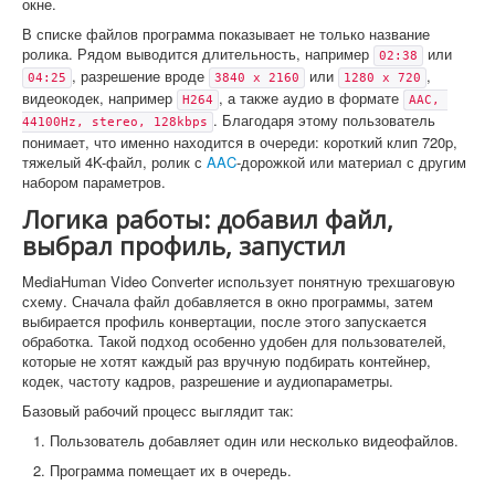
окне.
В списке файлов программа показывает не только название
ролика. Рядом выводится длительность, например
или
02:38
, разрешение вроде
или
,
04:25
3840 x 2160
1280 x 720
видеокодек, например
, а также аудио в формате
H264
AAC, 
. Благодаря этому пользователь
44100Hz, stereo, 128kbps
понимает, что именно находится в очереди: короткий клип 720p,
тяжелый 4K-файл, ролик с
AAC
-дорожкой или материал с другим
набором параметров.
Логика работы: добавил файл,
выбрал профиль, запустил
MediaHuman Video Converter использует понятную трехшаговую
схему. Сначала файл добавляется в окно программы, затем
выбирается профиль конвертации, после этого запускается
обработка. Такой подход особенно удобен для пользователей,
которые не хотят каждый раз вручную подбирать контейнер,
кодек, частоту кадров, разрешение и аудиопараметры.
Базовый рабочий процесс выглядит так:
Пользователь добавляет один или несколько видеофайлов.
Программа помещает их в очередь.