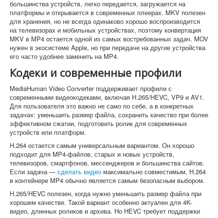
большинства устройств, легко передается, загружается на
платформы и открывается в современных плеерах. MKV полезен
для хранения, но не всегда одинаково хорошо воспроизводится
на телевизорах и мобильных устройствах, поэтому конвертация
MKV в MP4 остается одной из самых востребованных задач. MOV
нужен в экосистеме Apple, но при передаче на другие устройства
его часто удобнее заменить на MP4.
Кодеки и современные профили
MediaHuman Video Converter поддерживает профили с
современными видеокодеками, включая H.265/HEVC, VP9 и AV1.
Для пользователя это важно не само по себе, а в конкретных
задачах: уменьшить размер файла, сохранить качество при более
эффективном сжатии, подготовить ролик для современных
устройств или платформ.
H.264 остается самым универсальным вариантом. Он хорошо
подходит для MP4-файлов, старых и новых устройств,
телевизоров, смартфонов, мессенджеров и большинства сайтов.
Если задача —
сделать видео
максимально совместимым, H.264
в контейнере MP4 обычно является самым безопасным выбором.
H.265/HEVC полезен, когда нужно уменьшить размер файла при
хорошем качестве. Такой вариант особенно актуален для 4K-
видео, длинных роликов и архива. Но HEVC требует поддержки