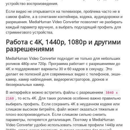
устройство воспроизведения.
Если видео не открывается на телевизоре, проблема часто не в
самом файле, а в сочетании контейнера, кодека, аудиодорожки и
разрешения. MediaHuman Video Converter позволяет не разбирать
каждый параметр вручную, а выбрать подходящий профиль для
стримингового устройства.
Работа с 4K, 1440p, 1080p и другими
разрешениями
MediaHuman Video Converter подходит не только для небольших
роликов 480p или 720p. Программа работает с разрешениями до
4K и поддерживает варианты 30 и 60 кадров в секунду. Это
делает ее полезной для современных видео с телефонов, экшн-
камер, камер наблюдения, видеорегистраторов, дронов и
беззеркальных камер.
В интерфейсе можно встретить файлы с разрешением
3840 x 
, то есть 4K. Для таких роликов особенно важно правильно
2160
выбирать профиль. Если сохранить 4K в неудачном кодеке или
слишком высоком битрейте, файл может оказаться тяжелым и
плохо воспроизводиться. Если слишком сильно снизить
параметры, потеряется детализация. Поэтому в MediaHuman
Video Converter удобно использовать готовые профили 1440p или
2160p, когда нужно сохранить высокое качество без ручной