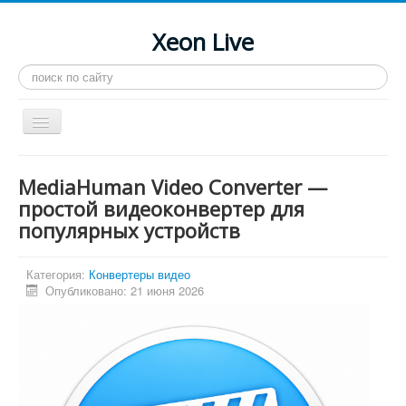
Xeon Live
Искать...
Toggle
Navigation
Главная
MediaHuman Video Converter —
LGA 2011-3
простой видеоконвертер для
популярных устройств
LGA 2011
Процессоры
Категория:
Конвертеры видео
Инструкции
Опубликовано: 21 июня 2026
Рейтинги
Конференция
Системные программы