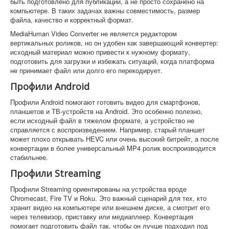
быть подготовлено для публикации, а не просто сохранено на
компьютере. В таких задачах важны совместимость, размер
файла, качество и корректный формат.
MediaHuman Video Converter не является редактором
вертикальных роликов, но он удобен как завершающий конвертер:
исходный материал можно привести к нужному формату,
подготовить для загрузки и избежать ситуаций, когда платформа
не принимает файл или долго его перекодирует.
Профили Android
Профили Android помогают готовить видео для смартфонов,
планшетов и ТВ-устройств на Android. Это особенно полезно,
если исходный файл в тяжелом формате, а устройство не
справляется с воспроизведением. Например, старый планшет
может плохо открывать HEVC или очень высокий битрейт, а после
конвертации в более универсальный MP4 ролик воспроизводится
стабильнее.
Профили Streaming
Профили Streaming ориентированы на устройства вроде
Chromecast, Fire TV и Roku. Это важный сценарий для тех, кто
хранит видео на компьютере или внешнем диске, а смотрит его
через телевизор, приставку или медиаплеер. Конвертация
помогает подготовить файл так, чтобы он лучше подходил под