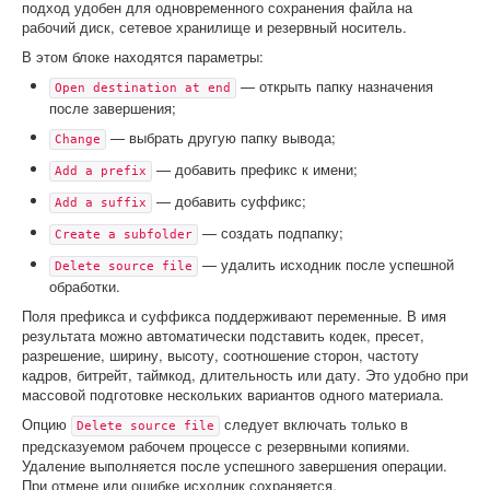
подход удобен для одновременного сохранения файла на
рабочий диск, сетевое хранилище и резервный носитель.
В этом блоке находятся параметры:
— открыть папку назначения
Open destination at end
после завершения;
— выбрать другую папку вывода;
Change
— добавить префикс к имени;
Add a prefix
— добавить суффикс;
Add a suffix
— создать подпапку;
Create a subfolder
— удалить исходник после успешной
Delete source file
обработки.
Поля префикса и суффикса поддерживают переменные. В имя
результата можно автоматически подставить кодек, пресет,
разрешение, ширину, высоту, соотношение сторон, частоту
кадров, битрейт, таймкод, длительность или дату. Это удобно при
массовой подготовке нескольких вариантов одного материала.
Опцию
следует включать только в
Delete source file
предсказуемом рабочем процессе с резервными копиями.
Удаление выполняется после успешного завершения операции.
При отмене или ошибке исходник сохраняется.