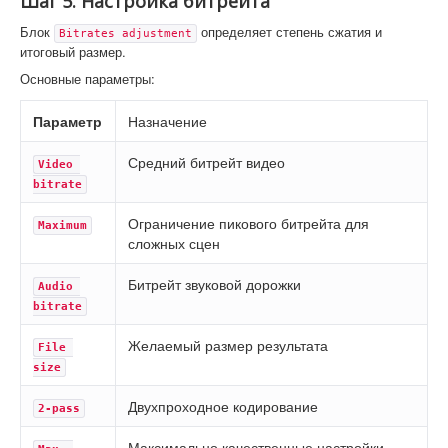
Шаг 5. Настройка битрейта
Блок
определяет степень сжатия и
Bitrates adjustment
итоговый размер.
Основные параметры:
Параметр
Назначение
Средний битрейт видео
Video 
bitrate
Ограничение пикового битрейта для
Maximum
сложных сцен
Битрейт звуковой дорожки
Audio 
bitrate
Желаемый размер результата
File 
size
Двухпроходное кодирование
2-pass
Максимально качественные настройки