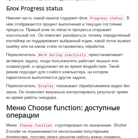
Блок Progress status
Нижняя часть левой панели содержит блок
. В
Progress status
нём отображаются процент выполнения и текущее состояние
процесса. Правый клик по области прогресса открывает
консольный лог. Он помогает разобраться, почему определённый
контейнер не поддерживает выбранный кодек, какой поток вызвал
ошибку или на каком этапе остановилась обработка.
Переключатель
приостанавливает
Work during inactivity
активную задачу, когда пользователь работает мышью или
клавиатурой, и продолжает её во время бездействия. Такой
режим подходит для слабого компьютера, на котором
параллельно выполняются другие задачи.
Переключатель
показывает обрабатываемое видео без
Display
звука. Он позволяет визуально контролировать результат прямо
во время работы энкодера.
Меню Choose function: доступные
операции
Меню
сгруппировано по назначению. Shutter
Choose function
Encoder не ограничивается несколькими популярными
форматами, поэтому перед началом работы важно понимать