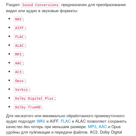
Раздел
предназначен для преобразования
Sound Conversions
видео или аудио в звуковые форматы:
;
WAV
;
AIFF
;
FLAC
;
ALAC
;
MP3
;
AAC
;
AC3
;
Opus
;
Vorbis
;
Dolby Digital Plus
.
Dolby TrueHD
Для несжатого или минимально обработанного промежуточного
аудио подходят
WAV
и AIFF.
FLAC
и ALAC позволяют сохранить
качество без потерь при меньшем размере.
MP3
,
AAC
и Opus
удобны для публикации и передачи файлов. AC3, Dolby Digital