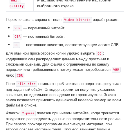
Max. 
выбранного кодека
Quality
Переключатель справа от поля
задаёт режим:
Video bitrate
— переменный битрейт;
VBR
— постоянный битрейт;
CBR
— постоянное качество, соответствующее логике CRF.
CQ
Для обычной просмотровой копии удобно выбрать
:
CQ
кодировщик сам распределяет данные между простыми и
сложными сценами. Для файла с ограничением по каналу
передачи или требованиями к потоку может потребоваться
VBR
либо
.
CBR
Поле
помогает приблизительно подогнать результат
File size
под заданный объём. Энкодер стремится получить указанное
значение, но идеальное совпадение не гарантируется. Значок
замка позволяет применить одинаковый целевой размер ко всем
файлам в списке.
Флажок
полезен при низком битрейте, когда требуется
2-pass
аккуратнее распределить данные по продолжительности ролика.
При первом проходе программа анализирует материал, при
втором создаёт итоговый файл. Процесс занимает больше