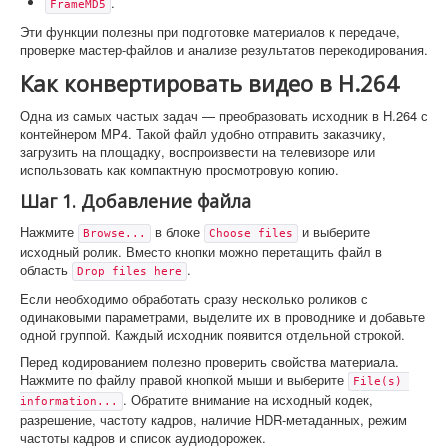
.
FrameMD5
Эти функции полезны при подготовке материалов к передаче,
проверке мастер-файлов и анализе результатов перекодирования.
Как конвертировать видео в H.264
Одна из самых частых задач — преобразовать исходник в H.264 с
контейнером MP4. Такой файл удобно отправить заказчику,
загрузить на площадку, воспроизвести на телевизоре или
использовать как компактную просмотровую копию.
Шаг 1. Добавление файла
Нажмите
в блоке
и выберите
Browse...
Choose files
исходный ролик. Вместо кнопки можно перетащить файл в
область
.
Drop files here
Если необходимо обработать сразу несколько роликов с
одинаковыми параметрами, выделите их в проводнике и добавьте
одной группой. Каждый исходник появится отдельной строкой.
Перед кодированием полезно проверить свойства материала.
Нажмите по файлу правой кнопкой мыши и выберите
File(s) 
. Обратите внимание на исходный кодек,
information...
разрешение, частоту кадров, наличие HDR-метаданных, режим
частоты кадров и список аудиодорожек.