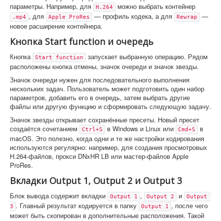
параметры. Например, для
можно выбрать контейнер
H.264
, для
— профиль кодека, а для
—
.mp4
Apple ProRes
Rewrap
новое расширение контейнера.
Кнопка Start function и очередь
Кнопка
запускает выбранную операцию. Рядом
Start function
расположены кнопка отмены, значок очереди и значок звезды.
Значок очереди нужен для последовательного выполнения
нескольких задач. Пользователь может подготовить один набор
параметров, добавить его в очередь, затем выбрать другие
файлы или другую функцию и сформировать следующую задачу.
Значок звезды открывает сохранённые пресеты. Новый пресет
создаётся сочетанием
в Windows и Linux или
в
Ctrl+S
Cmd+S
macOS. Это полезно, когда одни и те же настройки кодирования
используются регулярно: например, для создания просмотровых
H.264-файлов, прокси DNxHR LB или мастер-файлов Apple
ProRes.
Вкладки Output 1, Output 2 и Output 3
Блок вывода содержит вкладки
,
и
Output 1
Output 2
Output 
. Главный результат кодируется в папку
, после чего
3
Output 1
может быть скопирован в дополнительные расположения. Такой