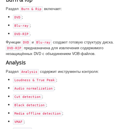
Раздел
включает:
Burn & Rip
;
DVD
;
Blu-ray
.
DVD-RIP
Функции
и
создают готовую структуру диска.
DVD
Blu-ray
предназначена для извлечения содержимого
DVD-RIP
незащищённых DVD с объединением VOB-файлов.
Analysis
Раздел
содержит инструменты контроля:
Analysis
;
Loudness & True Peak
;
Audio normalization
;
Cut detection
;
Black detection
;
Media offline detection
;
VMAF