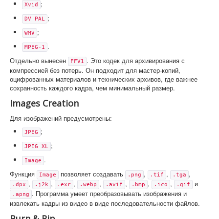
;
Xvid
;
DV PAL
;
WMV
.
MPEG-1
Отдельно вынесен
. Это кодек для архивирования с
FFV1
компрессией без потерь. Он подходит для мастер-копий,
оцифрованных материалов и технических архивов, где важнее
сохранность каждого кадра, чем минимальный размер.
Images Creation
Для изображений предусмотрены:
;
JPEG
;
JPEG XL
.
Image
Функция
позволяет создавать
,
,
,
Image
.png
.tif
.tga
,
,
,
,
,
,
,
и
.dpx
.j2k
.exr
.webp
.avif
.bmp
.ico
.gif
. Программа умеет преобразовывать изображения и
.apng
извлекать кадры из видео в виде последовательности файлов.
Burn & Rip