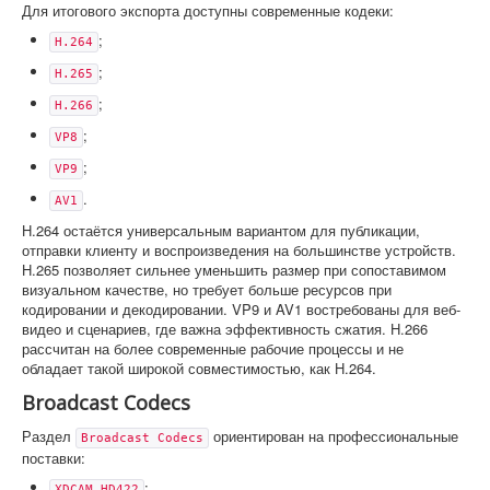
Для итогового экспорта доступны современные кодеки:
;
H.264
;
H.265
;
H.266
;
VP8
;
VP9
.
AV1
H.264 остаётся универсальным вариантом для публикации,
отправки клиенту и воспроизведения на большинстве устройств.
H.265 позволяет сильнее уменьшить размер при сопоставимом
визуальном качестве, но требует больше ресурсов при
кодировании и декодировании. VP9 и AV1 востребованы для веб-
видео и сценариев, где важна эффективность сжатия. H.266
рассчитан на более современные рабочие процессы и не
обладает такой широкой совместимостью, как H.264.
Broadcast Codecs
Раздел
ориентирован на профессиональные
Broadcast Codecs
поставки:
;
XDCAM HD422