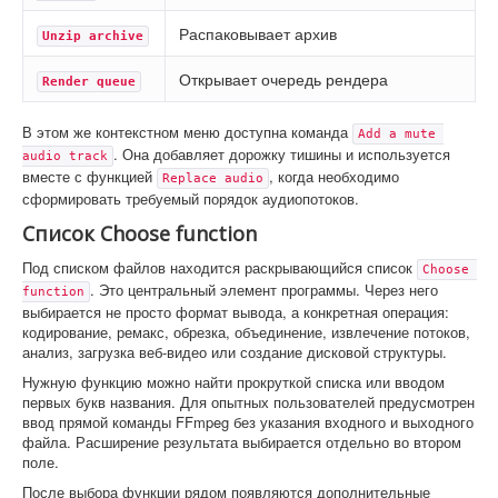
Распаковывает архив
Unzip archive
Открывает очередь рендера
Render queue
В этом же контекстном меню доступна команда
Add a mute 
. Она добавляет дорожку тишины и используется
audio track
вместе с функцией
, когда необходимо
Replace audio
сформировать требуемый порядок аудиопотоков.
Список Choose function
Под списком файлов находится раскрывающийся список
Choose 
. Это центральный элемент программы. Через него
function
выбирается не просто формат вывода, а конкретная операция:
кодирование, ремакс, обрезка, объединение, извлечение потоков,
анализ, загрузка веб-видео или создание дисковой структуры.
Нужную функцию можно найти прокруткой списка или вводом
первых букв названия. Для опытных пользователей предусмотрен
ввод прямой команды FFmpeg без указания входного и выходного
файла. Расширение результата выбирается отдельно во втором
поле.
После выбора функции рядом появляются дополнительные