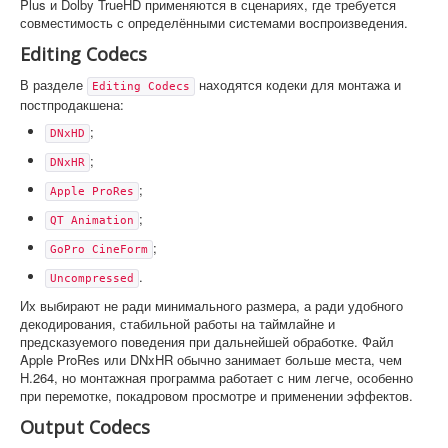
Plus и Dolby TrueHD применяются в сценариях, где требуется
совместимость с определёнными системами воспроизведения.
Editing Codecs
В разделе
находятся кодеки для монтажа и
Editing Codecs
постпродакшена:
;
DNxHD
;
DNxHR
;
Apple ProRes
;
QT Animation
;
GoPro CineForm
.
Uncompressed
Их выбирают не ради минимального размера, а ради удобного
декодирования, стабильной работы на таймлайне и
предсказуемого поведения при дальнейшей обработке. Файл
Apple ProRes или DNxHR обычно занимает больше места, чем
H.264, но монтажная программа работает с ним легче, особенно
при перемотке, покадровом просмотре и применении эффектов.
Output Codecs