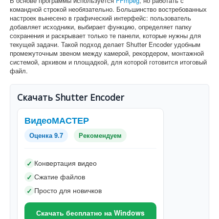
В основе программы используется
FFmpeg
, но работать с
командной строкой необязательно. Большинство востребованных
настроек вынесено в графический интерфейс: пользователь
добавляет исходники, выбирает функцию, определяет папку
сохранения и раскрывает только те панели, которые нужны для
текущей задачи. Такой подход делает Shutter Encoder удобным
промежуточным звеном между камерой, рекордером, монтажной
системой, архивом и площадкой, для которой готовится итоговый
файл.
Скачать Shutter Encoder
ВидеоМАСТЕР
Оценка 9.7
Рекомендуем
Конвертация видео
✓
Сжатие файлов
✓
Просто для новичков
✓
Скачать бесплатно на Windows