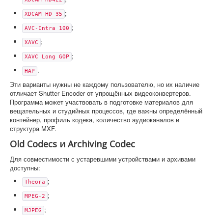
;
XDCAM HD 35
;
AVC-Intra 100
;
XAVC
;
XAVC Long GOP
.
HAP
Эти варианты нужны не каждому пользователю, но их наличие
отличает Shutter Encoder от упрощённых видеоконвертеров.
Программа может участвовать в подготовке материалов для
вещательных и студийных процессов, где важны определённый
контейнер, профиль кодека, количество аудиоканалов и
структура MXF.
Old Codecs и Archiving Codec
Для совместимости с устаревшими устройствами и архивами
доступны:
;
Theora
;
MPEG-2
;
MJPEG