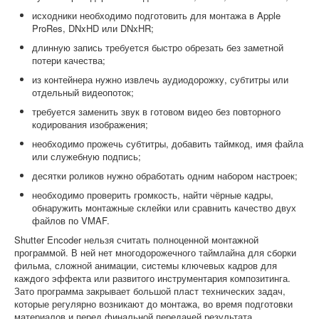
исходники необходимо подготовить для монтажа в Apple
ProRes, DNxHD или DNxHR;
длинную запись требуется быстро обрезать без заметной
потери качества;
из контейнера нужно извлечь аудиодорожку, субтитры или
отдельный видеопоток;
требуется заменить звук в готовом видео без повторного
кодирования изображения;
необходимо прожечь субтитры, добавить таймкод, имя файла
или служебную подпись;
десятки роликов нужно обработать одним набором настроек;
необходимо проверить громкость, найти чёрные кадры,
обнаружить монтажные склейки или сравнить качество двух
файлов по VMAF.
Shutter Encoder нельзя считать полноценной монтажной
программой. В ней нет многодорожечного таймлайна для сборки
фильма, сложной анимации, системы ключевых кадров для
каждого эффекта или развитого инструментария композитинга.
Зато программа закрывает большой пласт технических задач,
которые регулярно возникают до монтажа, во время подготовки
материалов и перед финальной передачей результата.