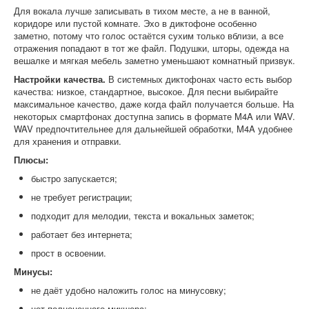
Для вокала лучше записывать в тихом месте, а не в ванной,
коридоре или пустой комнате. Эхо в диктофоне особенно
заметно, потому что голос остаётся сухим только вблизи, а все
отражения попадают в тот же файл. Подушки, шторы, одежда на
вешалке и мягкая мебель заметно уменьшают комнатный призвук.
Настройки качества.
В системных диктофонах часто есть выбор
качества: низкое, стандартное, высокое. Для песни выбирайте
максимальное качество, даже когда файл получается больше. На
некоторых смартфонах доступна запись в формате M4A или WAV.
WAV предпочтительнее для дальнейшей обработки, M4A удобнее
для хранения и отправки.
Плюсы:
быстро запускается;
не требует регистрации;
подходит для мелодии, текста и вокальных заметок;
работает без интернета;
прост в освоении.
Минусы:
не даёт удобно наложить голос на минусовку;
нет полноценного микшера;