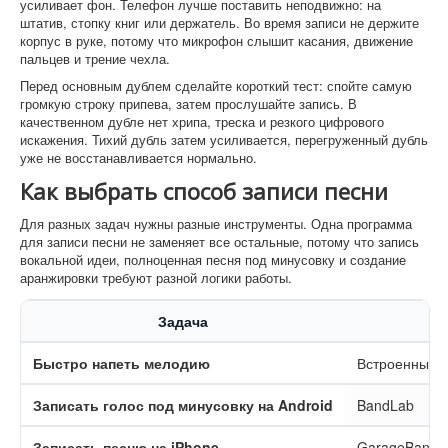
усиливает фон. Телефон лучше поставить неподвижно: на
штатив, стопку книг или держатель. Во время записи не держите
корпус в руке, потому что микрофон слышит касания, движение
пальцев и трение чехла.
Перед основным дублем сделайте короткий тест: спойте самую
громкую строку припева, затем прослушайте запись. В
качественном дубле нет хрипа, треска и резкого цифрового
искажения. Тихий дубль затем усиливается, перегруженный дубль
уже не восстанавливается нормально.
Как выбрать способ записи песни
Для разных задач нужны разные инструменты. Одна программа
для записи песни не заменяет все остальные, потому что запись
вокальной идеи, полноценная песня под минусовку и создание
аранжировки требуют разной логики работы.
Задача
Быстро напеть мелодию
Встроенный 
Записать голос под минусовку на Android
BandLab
Записать песню на iPhone
GarageBand