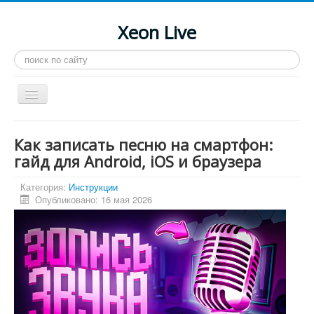
Xeon Live
Искать...
Toggle
Navigation
Главная
Как записать песню на смартфон:
LGA 2011-3
гайд для Android, iOS и браузера
LGA 2011
Категория:
Инструкции
Опубликовано: 16 мая 2026
Процессоры
Инструкции
Рейтинги
Конференция
Системные программы