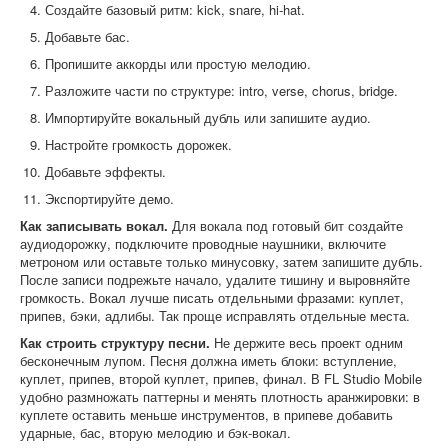
Создайте базовый ритм: kick, snare, hi-hat.
Добавьте бас.
Пропишите аккорды или простую мелодию.
Разложите части по структуре: intro, verse, chorus, bridge.
Импортируйте вокальный дубль или запишите аудио.
Настройте громкость дорожек.
Добавьте эффекты.
Экспортируйте демо.
Как записывать вокал.
Для вокала под готовый бит создайте
аудиодорожку, подключите проводные наушники, включите
метроном или оставьте только минусовку, затем запишите дубль.
После записи подрежьте начало, удалите тишину и выровняйте
громкость. Вокал лучше писать отдельными фразами: куплет,
припев, бэки, адлибы. Так проще исправлять отдельные места.
Как строить структуру песни.
Не держите весь проект одним
бесконечным лупом. Песня должна иметь блоки: вступление,
куплет, припев, второй куплет, припев, финал. В FL Studio Mobile
удобно размножать паттерны и менять плотность аранжировки: в
куплете оставить меньше инструментов, в припеве добавить
ударные, бас, вторую мелодию и бэк-вокал.