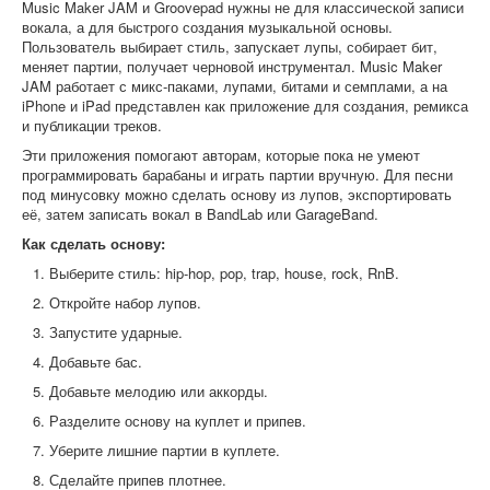
Music Maker JAM и Groovepad нужны не для классической записи
вокала, а для быстрого создания музыкальной основы.
Пользователь выбирает стиль, запускает лупы, собирает бит,
меняет партии, получает черновой инструментал. Music Maker
JAM работает с микс-паками, лупами, битами и семплами, а на
iPhone и iPad представлен как приложение для создания, ремикса
и публикации треков.
Эти приложения помогают авторам, которые пока не умеют
программировать барабаны и играть партии вручную. Для песни
под минусовку можно сделать основу из лупов, экспортировать
её, затем записать вокал в BandLab или GarageBand.
Как сделать основу:
Выберите стиль: hip-hop, pop, trap, house, rock, RnB.
Откройте набор лупов.
Запустите ударные.
Добавьте бас.
Добавьте мелодию или аккорды.
Разделите основу на куплет и припев.
Уберите лишние партии в куплете.
Сделайте припев плотнее.