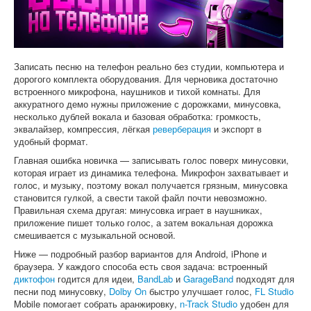
Софт
Записать песню на телефон реально без студии, компьютера и
дорогого комплекта оборудования. Для черновика достаточно
встроенного микрофона, наушников и тихой комнаты. Для
аккуратного демо нужны приложение с дорожками, минусовка,
несколько дублей вокала и базовая обработка: громкость,
эквалайзер, компрессия, лёгкая
реверберация
и экспорт в
удобный формат.
Главная ошибка новичка — записывать голос поверх минусовки,
которая играет из динамика телефона. Микрофон захватывает и
голос, и музыку, поэтому вокал получается грязным, минусовка
становится гулкой, а свести такой файл почти невозможно.
Правильная схема другая: минусовка играет в наушниках,
приложение пишет только голос, а затем вокальная дорожка
смешивается с музыкальной основой.
Ниже — подробный разбор вариантов для Android, iPhone и
браузера. У каждого способа есть своя задача: встроенный
диктофон
годится для идеи,
BandLab
и
GarageBand
подходят для
песни под минусовку,
Dolby On
быстро улучшает голос,
FL Studio
Mobile помогает собрать аранжировку,
n-Track Studio
удобен для