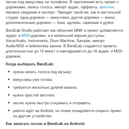
песню под минусовку на телефоне. В приложении есть проект с
дорожками, запись голоса, импорт аудио, эффекты,
автотюн
,
базовое сведение и экспорт. Принцип такой же, как в настольной
студии: одна дорожка — минусовка, другая дорожка — вокал,
дополнительные дорожки — бэки, адлибы, гармонии и дубли.
BandLab Studio работает как облачная DAW: в проект добавляются
аудио- и
MIDI
-дорожки, а в мобильной версии доступны
Voice/Audio, Instruments, Drum Machine, Sampler, импорт
Audio/MIDI и библиотека звуков. В BandLab создаются проекты
длительностью до 15 минут и накладывается до 16 аудио- и MIDI-
дорожек.
Когда выбирать BandLab:
нужна запись голоса под музыку;
минусовка уже готова;
требуется несколько дублей вокала;
нужен простой автотюн;
песню нужно быстро сохранить и отправить;
работа идёт на Android, но позже понадобится открыть проект
на другом устройстве.
Как записать песню в BandLab на Android: