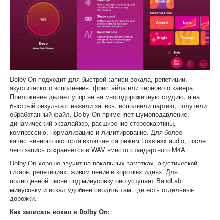
Dolby On подходит для быстрой записи вокала, репетиции,
акустического исполнения, фристайла или чернового кавера.
Приложение делает упор не на многодорожечную студию, а на
быстрый результат: нажали запись, исполнили партию, получили
обработанный файл. Dolby On применяет шумоподавление,
динамический эквалайзер, расширение стереокартины,
компрессию, нормализацию и лимитирование. Для более
качественного экспорта включается режим Lossless audio, после
чего запись сохраняется в WAV вместо стандартного M4A.
Dolby On хорошо звучит на вокальных заметках, акустической
гитаре, репетициях, живом пении и коротких идеях. Для
полноценной песни под минусовку оно уступает BandLab:
минусовку и вокал удобнее сводить там, где есть отдельные
дорожки.
Как записать вокал в Dolby On: