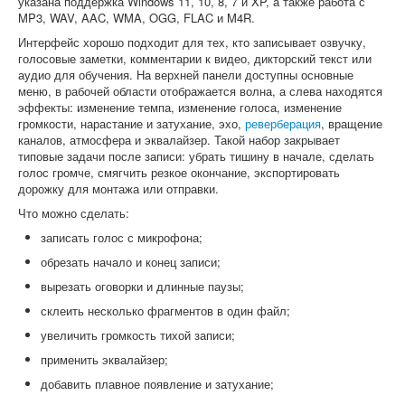
указана поддержка Windows 11, 10, 8, 7 и XP, а также работа с
MP3, WAV, AAC, WMA, OGG, FLAC и M4R.
Интерфейс хорошо подходит для тех, кто записывает озвучку,
голосовые заметки, комментарии к видео, дикторский текст или
аудио для обучения. На верхней панели доступны основные
меню, в рабочей области отображается волна, а слева находятся
эффекты: изменение темпа, изменение голоса, изменение
громкости, нарастание и затухание, эхо,
реверберация
, вращение
каналов, атмосфера и эквалайзер. Такой набор закрывает
типовые задачи после записи: убрать тишину в начале, сделать
голос громче, смягчить резкое окончание, экспортировать
дорожку для монтажа или отправки.
Что можно сделать:
записать голос с микрофона;
обрезать начало и конец записи;
вырезать оговорки и длинные паузы;
склеить несколько фрагментов в один файл;
увеличить громкость тихой записи;
применить эквалайзер;
добавить плавное появление и затухание;