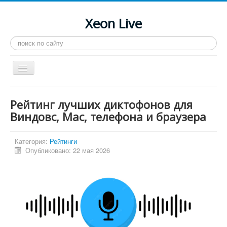
Xeon Live
Искать...
Toggle
Navigation
Главная
Рейтинг лучших диктофонов для
LGA 2011-3
Виндовс, Mac, телефона и браузера
LGA 2011
Категория:
Рейтинги
Процессоры
Опубликовано: 22 мая 2026
Инструкции
Рейтинги
Конференция
Системные программы