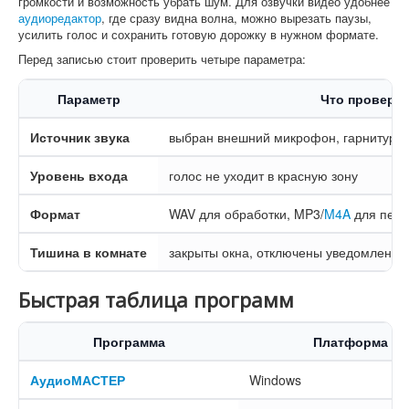
громкости и возможность убрать шум. Для озвучки видео удобнее
аудиоредактор
, где сразу видна волна, можно вырезать паузы,
усилить голос и сохранить готовую дорожку в нужном формате.
Перед записью стоит проверить четыре параметра:
Параметр
Что провери
Источник звука
выбран внешний микрофон, гарнитура
Уровень входа
голос не уходит в красную зону
Формат
WAV для обработки, MP3/
M4A
для пере
Тишина в комнате
закрыты окна, отключены уведомления
Быстрая таблица программ
Программа
Платформа
АудиоМАСТЕР
Windows