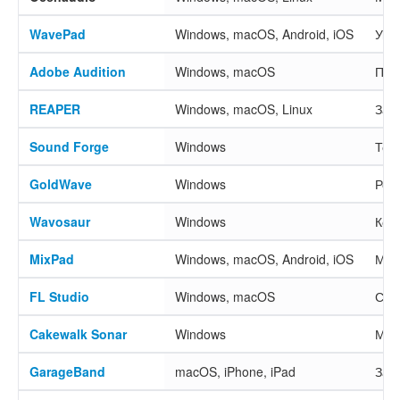
WavePad
Windows, macOS, Android, iOS
Уни
Adobe Audition
Windows, macOS
Под
REAPER
Windows, macOS, Linux
Зап
Sound Forge
Windows
Точ
GoldWave
Windows
Рес
Wavosaur
Windows
Ком
MixPad
Windows, macOS, Android, iOS
Мно
FL Studio
Windows, macOS
Соз
Cakewalk Sonar
Windows
Муз
GarageBand
macOS, iPhone, iPad
Зап