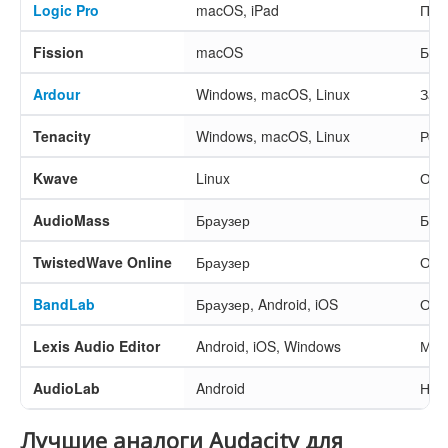
Logic Pro
macOS, iPad
Про
Fission
macOS
Быс
Ardour
Windows, macOS, Linux
Зап
Tenacity
Windows, macOS, Linux
Ред
Kwave
Linux
Обр
AudioMass
Браузер
Быс
TwistedWave Online
Браузер
Обр
BandLab
Браузер, Android, iOS
Онл
Lexis Audio Editor
Android, iOS, Windows
Моб
AudioLab
Android
Наб
Лучшие аналоги Audacity для