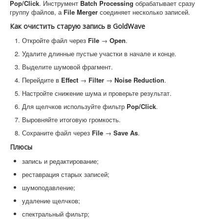
Pop/Click
. Инструмент
Batch Processing
обрабатывает сразу
группу файлов, а
File Merger
соединяет несколько записей.
Как очистить старую запись в GoldWave
Откройте файл через
File
→
Open
.
Удалите длинные пустые участки в начале и конце.
Выделите шумовой фрагмент.
Перейдите в
Effect
→
Filter
→
Noise Reduction
.
Настройте снижение шума и проверьте результат.
Для щелчков используйте фильтр
Pop/Click
.
Выровняйте итоговую громкость.
Сохраните файл через
File
→
Save As
.
Плюсы
запись и редактирование;
реставрация старых записей;
шумоподавление;
удаление щелчков;
спектральный фильтр;