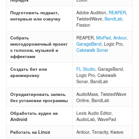
Подготовить подкаст,
Adobe Audition,
REAPER
,
интервью или озвучку
TwistedWave,
BandLab
,
Fission
Собрать
REAPER,
MixPad
,
Ardour
,
многодорожечный проект
GarageBand
, Logic Pro,
с голосом, музыкой и
Cakewalk Sonar
эффектами
Создать бит или
FL Studio
, GarageBand,
аранжировку
Logic Pro, Cakewalk
Sonar, BandLab
Отредактировать запись
AudioMass, TwistedWave
без установки программы
Online, BandLab
Обработать аудио на
Lexis Audio Editor,
Android
AudioLab, WavePad
Работать на Linux
Ardour, Tenacity, Kwave