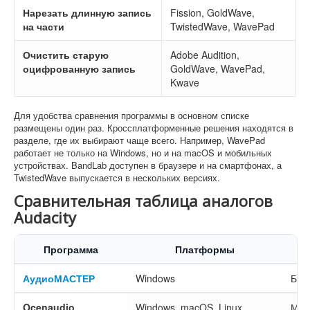
Нарезать длинную запись
Fission, GoldWave,
на части
TwistedWave, WavePad
Очистить старую
Adobe Audition,
оцифрованную запись
GoldWave, WavePad,
Kwave
Для удобства сравнения программы в основном списке
размещены один раз. Кроссплатформенные решения находятся в
разделе, где их выбирают чаще всего. Например, WavePad
работает не только на Windows, но и на macOS и мобильных
устройствах. BandLab доступен в браузере и на смартфонах, а
TwistedWave выпускается в нескольких версиях.
Сравнительная таблица аналогов
Audacity
Программа
Платформы
АудиоМАСТЕР
Windows
Быс
Ocenaudio
Windows, macOS, Linux
Мон