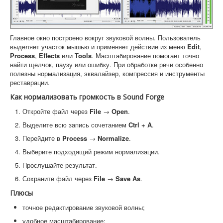
Главное окно построено вокруг звуковой волны. Пользователь
выделяет участок мышью и применяет действие из меню
Edit
,
Process
,
Effects
или
Tools
. Масштабирование помогает точно
найти щелчок, паузу или ошибку. При обработке речи особенно
полезны нормализация, эквалайзер, компрессия и инструменты
реставрации.
Как нормализовать громкость в Sound Forge
Откройте файл через
File
→
Open
.
Выделите всю запись сочетанием
Ctrl + A
.
Перейдите в
Process
→
Normalize
.
Выберите подходящий режим нормализации.
Прослушайте результат.
Сохраните файл через
File
→
Save As
.
Плюсы
точное редактирование звуковой волны;
удобное масштабирование;