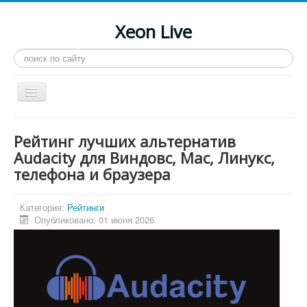
Xeon Live
Искать...
Toggle
Navigation
Главная
Рейтинг лучших альтернатив
LGA 2011-3
Audacity для Виндовс, Mac, Линукс,
телефона и браузера
LGA 2011
Процессоры
Категория:
Рейтинги
Инструкции
Опубликовано: 01 июня 2026
Рейтинги
Конференция
Системные программы