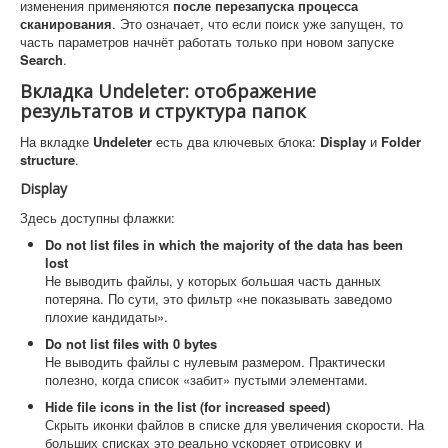
изменения применяются
после перезапуска процесса
сканирования
. Это означает, что если поиск уже запущен, то
часть параметров начнёт работать только при новом запуске
Search
.
Вкладка Undeleter: отображение
результатов и структура папок
На вкладке
Undeleter
есть два ключевых блока:
Display
и
Folder
structure
.
Display
Здесь доступны флажки:
Do not list files in which the majority of the data has been
lost
Не выводить файлы, у которых большая часть данных
потеряна. По сути, это фильтр «не показывать заведомо
плохие кандидаты».
Do not list files with 0 bytes
Не выводить файлы с нулевым размером. Практически
полезно, когда список «забит» пустыми элементами.
Hide file icons in the list (for increased speed)
Скрыть иконки файлов в списке для увеличения скорости. На
больших списках это реально ускоряет отрисовку и