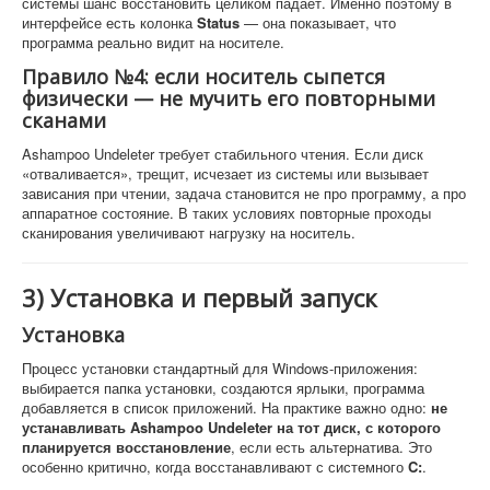
системы шанс восстановить целиком падает. Именно поэтому в
интерфейсе есть колонка
Status
— она показывает, что
программа реально видит на носителе.
Правило №4: если носитель сыпется
физически — не мучить его повторными
сканами
Ashampoo Undeleter требует стабильного чтения. Если диск
«отваливается», трещит, исчезает из системы или вызывает
зависания при чтении, задача становится не про программу, а про
аппаратное состояние. В таких условиях повторные проходы
сканирования увеличивают нагрузку на носитель.
3) Установка и первый запуск
Установка
Процесс установки стандартный для Windows-приложения:
выбирается папка установки, создаются ярлыки, программа
добавляется в список приложений. На практике важно одно:
не
устанавливать Ashampoo Undeleter на тот диск, с которого
планируется восстановление
, если есть альтернатива. Это
особенно критично, когда восстанавливают с системного
C:
.