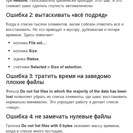
при
Restore
. Пользователь физически проходит этот шаг, и это
снижает шанс сделать глупость автоматически.
Ошибка 2: вытаскивать «всё подряд»
Когда в списке тысячи элементов, велик соблазн отметить всё и
восстановить. Но это приводит к мусору, дубликатам и потере
времени. Здесь помогают:
колонка
File ext...
;
колонка
Size
;
оценка
Status
;
счётчики
Selected
и
Size of selection
.
Ошибка 3: тратить время на заведомо
плохие файлы
Фильтр
Do not list files in which the majority of the data has been
lost
позволяет убрать из списка элементы, где шанс восстановить
нормально минимален. Это упрощает работу и делает список
«чище».
Ошибка 4: не замечать нулевые файлы
Галочка
Do not list files with 0 bytes
экономит массу времени,
когда в списке много пустышек.