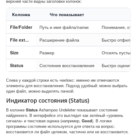
верхней части видны заголовки колонок:
Колонка
Что показывает
File/Folder
Путь и имя файла/папки
Понимание, откуд
File ext...
Расширение файла
Быстро отфильтр
Size
Размер
Отсеять пустышк
Status
Состояние восстановления
Быстро оценить 
Слева у каждой строки есть чекбокс: именно им отмечаются
элементы для восстановления. Подход удобный: можно выбрать
один файл, можно выделять пачкой.
Индикатор состояния (Status)
В колонке
Status
Ashampoo Undeleter показывает состояние
найденного. В интерфейсе это выглядит как зелёный «уровень
сигнала» и текстовая оценка (например,
Good
). В логике
программы состояние используется для ответа на вопрос:
восстановится ли файл целиком, частично или не восстановится.