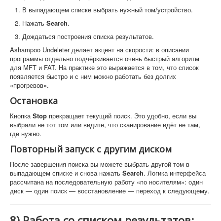
В выпадающем списке выбрать нужный том/устройство.
Нажать
Search
.
Дождаться построения списка результатов.
Ashampoo Undeleter делает акцент на скорости: в описании
программы отдельно подчёркивается очень быстрый алгоритм
для MFT и FAT. На практике это выражается в том, что список
появляется быстро и с ним можно работать без долгих
«прогревов».
Остановка
Кнопка
Stop
прекращает текущий поиск. Это удобно, если вы
выбрали не тот том или видите, что сканирование идёт не там,
где нужно.
Повторный запуск с другим диском
После завершения поиска вы можете выбрать другой том в
выпадающем списке и снова нажать
Search
. Логика интерфейса
рассчитана на последовательную работу «по носителям»: один
диск — один поиск — восстановление — переход к следующему.
8) Работа со списком результатов: