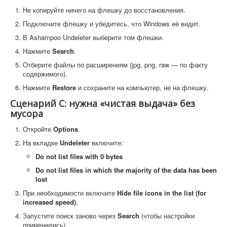
Не копируйте ничего на флешку до восстановления.
Подключите флешку и убедитесь, что Windows её видит.
В Ashampoo Undeleter выберите том флешки.
Нажмите
Search
.
Отберите файлы по расширениям (jpg, png, raw — по факту
содержимого).
Нажмите
Restore
и сохраните на компьютер, не на флешку.
Сценарий C: нужна «чистая выдача» без
мусора
Откройте
Options
.
На вкладке
Undeleter
включите:
Do not list files with 0 bytes
Do not list files in which the majority of the data has been
lost
При необходимости включите
Hide file icons in the list (for
increased speed)
.
Запустите поиск заново через
Search
(чтобы настройки
применились).