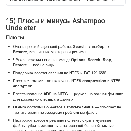
15) Плюсы и минусы Ashampoo
Undeleter
Плюсы
Очень простой сценарий работы:
Search → выбор →
Restore
, без лишних мастеров и режимов.
Чёткая верхняя панель команд:
Options
,
Search
,
Stop
,
Restore
— всё на виду.
Поддержка восстановления на
NTFS
и
FAT 12/16/32
.
Работа с томами, где включены
NTFS compression
и
NTFS
encryption
.
Восстановление
ADS
на NTFS — редкая, но важная функция
для корректного возврата данных.
Оценка состояния объектов в колонке
Status
— помогает не
тратить время на заведомо проблемные файлы.
Настройки, которые реально полезны: скрыть нулевые
файлы, убрать элементы с потерянной большей частью
данных, ускорить список отключением иконок.