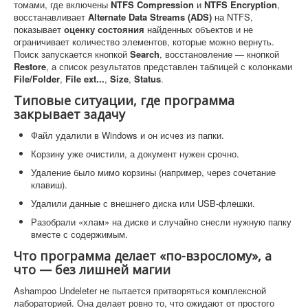
томами, где включены
NTFS Compression
и
NTFS Encryption
,
восстанавливает
Alternate Data Streams (ADS)
на NTFS,
показывает
оценку состояния
найденных объектов и не
ограничивает количество элементов, которые можно вернуть.
Поиск запускается кнопкой
Search
, восстановление — кнопкой
Restore
, а список результатов представлен таблицей с колонками
File/Folder
,
File ext...
,
Size
,
Status
.
Типовые ситуации, где программа
закрывает задачу
Файл удалили в Windows и он исчез из папки.
Корзину уже очистили, а документ нужен срочно.
Удаление было мимо корзины (например, через сочетание
клавиш).
Удалили данные с внешнего диска или USB-флешки.
Разобрали «хлам» на диске и случайно снесли нужную папку
вместе с содержимым.
Что программа делает «по-взрослому», а
что — без лишней магии
Ashampoo Undeleter не пытается притворяться комплексной
лабораторией. Она делает ровно то, что ожидают от простого