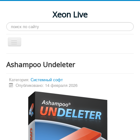
Xeon Live
Искать...
Toggle
Navigation
Главная
Ashampoo Undeleter
LGA 2011-3
LGA 2011
Категория:
Системный софт
Опубликовано: 14 февраля 2026
Процессоры
Инструкции
Рейтинги
Конференция
Системные программы