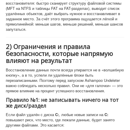
восстановителя: быстро сканирует структуру файловой системы
(MFT на NTFS и таблицы FAT на FAT-разделах), выводит список
удалённых объектов, даёт выбрать нужное и восстанавливает в
заданное место. За счёт этого программа ощущается лёгкой и
прямолинейной: меньше шагов, меньше решений, меньше шансов
запутаться.
2) Ограничения и правила
безопасности, которые напрямую
влияют на результат
Восстановление данных почти всегда упирается не в «волшебную
кнопку», а в то, успели ли удалённые блоки быть
перезаписанными. Поэтому перед запуском Ashampoo Undeleter
важно соблюдать несколько правил. Они не «для галочки» — это
прямое влияние на процент успешного восстановления.
Правило №1: не записывать ничего на тот
же диск/раздел
Если файл удалён с диска
C:
, любые новые записи на
C:
повышают риск, что место, где лежали данные, будет занято
другими файлами. Это касается: