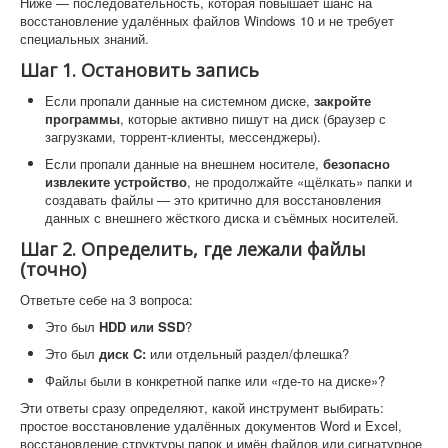
Ниже — последовательность, которая повышает шанс на
восстановление удалённых файлов Windows 10 и не требует
специальных знаний.
Шаг 1. Остановить запись
Если пропали данные на системном диске,
закройте
программы
, которые активно пишут на диск (браузер с
загрузками, торрент-клиенты, мессенджеры).
Если пропали данные на внешнем носителе,
безопасно
извлеките устройство
, не продолжайте «щёлкать» папки и
создавать файлы — это критично для восстановления
данных с внешнего жёсткого диска и съёмных носителей.
Шаг 2. Определить, где лежали файлы
(точно)
Ответьте себе на 3 вопроса:
Это был
HDD или SSD
?
Это был
диск C:
или отдельный раздел/флешка?
Файлы были в конкретной папке или «где-то на диске»?
Эти ответы сразу определяют, какой инструмент выбирать:
простое восстановление удалённых документов Word и Excel,
восстановление структуры папок и имён файлов или сигнатурное