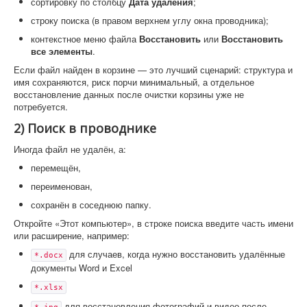
сортировку по столбцу
Дата удаления
;
строку поиска (в правом верхнем углу окна проводника);
контекстное меню файла
Восстановить
или
Восстановить
все элементы
.
Если файл найден в корзине — это лучший сценарий: структура и
имя сохраняются, риск порчи минимальный, а отдельное
восстановление данных после очистки корзины уже не
потребуется.
2) Поиск в проводнике
Иногда файл не удалён, а:
перемещён,
переименован,
сохранён в соседнюю папку.
Откройте «Этот компьютер», в строке поиска введите часть имени
или расширение, например:
для случаев, когда нужно восстановить удалённые
*.docx
документы Word и Excel
*.xlsx
для восстановления фотографий и видео после