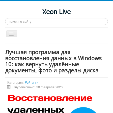
Xeon Live
Искать...
Toggle
Navigation
Главная
Лучшая программа для
LGA 2011-3
восстановления данных в Windows
10: как вернуть удалённые
LGA 2011
документы, фото и разделы диска
Процессоры
Инструкции
Категория:
Рейтинги
Опубликовано: 28 февраля 2026
Рейтинги
Конференция
Системные программы