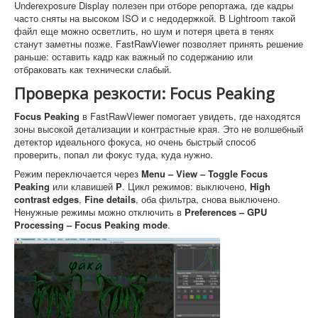
Underexposure Display полезен при отборе репортажа, где кадры
часто сняты на высоком ISO и с недодержкой. В Lightroom такой
файл еще можно осветлить, но шум и потеря цвета в тенях
станут заметны позже. FastRawViewer позволяет принять решение
раньше: оставить кадр как важный по содержанию или
отбраковать как технически слабый.
Проверка резкости: Focus Peaking
Focus Peaking
в FastRawViewer помогает увидеть, где находятся
зоны высокой детализации и контрастные края. Это не волшебный
детектор идеального фокуса, но очень быстрый способ
проверить, попал ли фокус туда, куда нужно.
Режим переключается через
Menu – View – Toggle Focus
Peaking
или клавишей
P
. Цикл режимов: выключено,
High
contrast edges
,
Fine details
, оба фильтра, снова выключено.
Ненужные режимы можно отключить в
Preferences – GPU
Processing – Focus Peaking mode
.