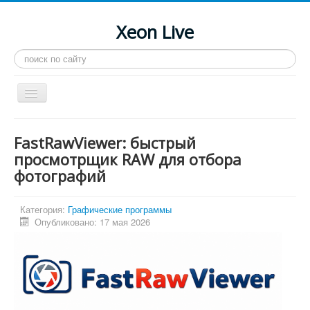
Xeon Live
Искать...
Toggle
Navigation
Главная
FastRawViewer: быстрый
LGA 2011-3
просмотрщик RAW для отбора
фотографий
LGA 2011
Процессоры
Категория:
Графические программы
Инструкции
Опубликовано: 17 мая 2026
Рейтинги
Конференция
Системные программы