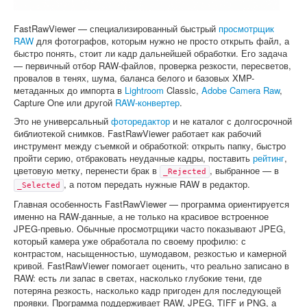
Софт
FastRawViewer — специализированный быстрый
просмотрщик
RAW
для фотографов, которым нужно не просто открыть файл, а
быстро понять, стоит ли кадр дальнейшей обработки. Его задача
— первичный отбор RAW-файлов, проверка резкости, пересветов,
провалов в тенях, шума, баланса белого и базовых XMP-
метаданных до импорта в
Lightroom
Classic,
Adobe Camera Raw
,
Capture One или другой
RAW-конвертер
.
Это не универсальный
фоторедактор
и не каталог с долгосрочной
библиотекой снимков. FastRawViewer работает как рабочий
инструмент между съемкой и обработкой: открыть папку, быстро
пройти серию, отбраковать неудачные кадры, поставить
рейтинг
,
цветовую метку, перенести брак в
, выбранное — в
_Rejected
, а потом передать нужные RAW в редактор.
_Selected
Главная особенность FastRawViewer — программа ориентируется
именно на RAW-данные, а не только на красивое встроенное
JPEG-превью. Обычные просмотрщики часто показывают JPEG,
который камера уже обработала по своему профилю: с
контрастом, насыщенностью, шумодавом, резкостью и камерной
кривой. FastRawViewer помогает оценить, что реально записано в
RAW: есть ли запас в светах, насколько глубокие тени, где
потеряна резкость, насколько кадр пригоден для последующей
проявки. Программа поддерживает RAW, JPEG, TIFF и PNG, а