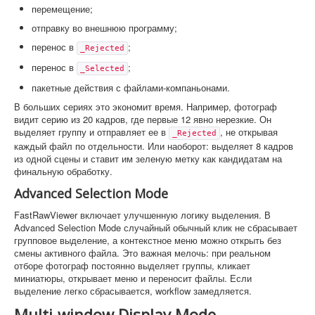
перемещение;
отправку во внешнюю программу;
перенос в
;
_Rejected
перенос в
;
_Selected
пакетные действия с файлами-компаньонами.
В больших сериях это экономит время. Например, фотограф
видит серию из 20 кадров, где первые 12 явно нерезкие. Он
выделяет группу и отправляет ее в
, не открывая
_Rejected
каждый файл по отдельности. Или наоборот: выделяет 8 кадров
из одной сцены и ставит им зеленую метку как кандидатам на
финальную обработку.
Advanced Selection Mode
FastRawViewer включает улучшенную логику выделения. В
Advanced Selection Mode случайный обычный клик не сбрасывает
групповое выделение, а контекстное меню можно открыть без
смены активного файла. Это важная мелочь: при реальном
отборе фотограф постоянно выделяет группы, кликает
миниатюры, открывает меню и переносит файлы. Если
выделение легко сбрасывается, workflow замедляется.
Multi-window Display Mode