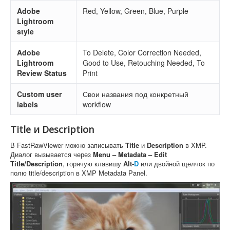
Adobe
Red, Yellow, Green, Blue, Purple
Lightroom
style
Adobe
To Delete, Color Correction Needed,
Lightroom
Good to Use, Retouching Needed, To
Review Status
Print
Custom user
Свои названия под конкретный
labels
workflow
Title и Description
В FastRawViewer можно записывать
Title
и
Description
в XMP.
Диалог вызывается через
Menu – Metadata – Edit
Title/Description
, горячую клавишу
Alt-
D
или двойной щелчок по
полю title/description в XMP Metadata Panel.