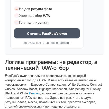
Не для ретуши фото
–
Упор на отбор RAW
–
Платная лицензия
–
Скачать FastRawViewer
Загрузка начнётся после нажатия
Логика программы: не редактор, а
технический RAW-отбор
FastRawViewer правильнее воспринимать как быстрый
контрольный стол для RAW. В нем есть базовые визуальные
корректировки — Exposure Compensation, White Balance, Contrast
Curves, Shadow Boost, Highlight Inspection, Sharpening for Display,
Black and White
Preview
, но они не превращают программу в
полноценный RAW-конвертер. Здесь нет развитого модуля
ретуши, слоев, масок, локальных кистей, пресетов экспорта,
сложной цветокоррекции и полноценного каталога.