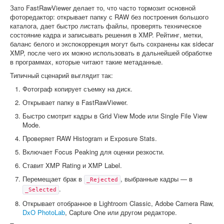
Зато FastRawViewer делает то, что часто тормозит основной
фоторедактор: открывает папку с RAW без построения большого
каталога, дает быстро листать файлы, проверять техническое
состояние кадра и записывать решения в XMP. Рейтинг, метки,
баланс белого и экспокоррекция могут быть сохранены как sidecar
XMP, после чего их можно использовать в дальнейшей обработке
в программах, которые читают такие метаданные.
Типичный сценарий выглядит так:
Фотограф копирует съемку на диск.
Открывает папку в FastRawViewer.
Быстро смотрит кадры в Grid View Mode или Single File View
Mode.
Проверяет RAW Histogram и Exposure Stats.
Включает Focus Peaking для оценки резкости.
Ставит XMP Rating и XMP Label.
Перемещает брак в
, выбранные кадры — в
_Rejected
.
_Selected
Открывает отобранное в Lightroom Classic, Adobe Camera Raw,
DxO PhotoLab
, Capture One или другом редакторе.