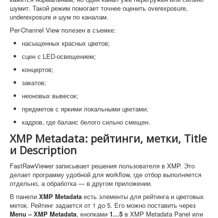
шумит. Такой режим помогает точнее оценить overexposure,
underexposure и шум по каналам.
Per-Channel View полезен в съемке:
насыщенных красных цветов;
сцен с LED-освещением;
концертов;
закатов;
неоновых вывесок;
предметов с яркими локальными цветами;
кадров, где баланс белого сильно смещен.
XMP Metadata: рейтинги, метки, Title
и Description
FastRawViewer записывает решения пользователя в XMP. Это
делает программу удобной для workflow, где отбор выполняется
отдельно, а обработка — в другом приложении.
В панели
XMP Metadata
есть элементы для рейтинга и цветовых
меток. Рейтинг задается от 1 до 5. Его можно поставить через
Menu – XMP Metadata
, кнопками
1…5
в XMP Metadata Panel или