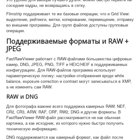
соседние кадры, не возвращаясь в сетку.
Filmstrip поддерживает те же базовые операции, что и Grid View:
выделение, рейтинги, метки, копирование, перемещение, отправку
во внешние программы. Для групп файлов доступны групповые
операции.
Поддерживаемые форматы и RAW +
JPEG
FastRawViewer работает с RAW-файлами большинства цифровых
камер, DNG, JPEG, PNG, TIFF и HEIC/HEIF в поддерживаемых
конфигурациях. Для RAW-файлов программа использует
параметрическую логику: настройки отображения вроде white
balance, exposure correction и contrast могут записываться в XMP,
а не изменять сам RAW.
RAW и DNG
Для фотографа важнее всего поддержка камерных RAW: NEF,
CR2, CR3, ARW, RAF, ORF, RW2, DNG и другие форматы. В
FastRawViewer RAW-файл рассматривается не как обычная
картинка, а как исходник, из которого нужно быстро получить
техническую информацию.
DNG поддерживается как камерный формат, как файл после