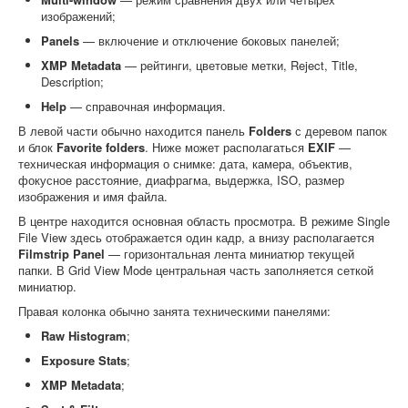
изображений;
Panels
— включение и отключение боковых панелей;
XMP Metadata
— рейтинги, цветовые метки, Reject, Title,
Description;
Help
— справочная информация.
В левой части обычно находится панель
Folders
с деревом папок
и блок
Favorite folders
. Ниже может располагаться
EXIF
—
техническая информация о снимке: дата, камера, объектив,
фокусное расстояние, диафрагма, выдержка, ISO, размер
изображения и имя файла.
В центре находится основная область просмотра. В режиме Single
File View здесь отображается один кадр, а внизу располагается
Filmstrip Panel
— горизонтальная лента миниатюр текущей
папки. В Grid View Mode центральная часть заполняется сеткой
миниатюр.
Правая колонка обычно занята техническими панелями:
Raw Histogram
;
Exposure Stats
;
XMP Metadata
;