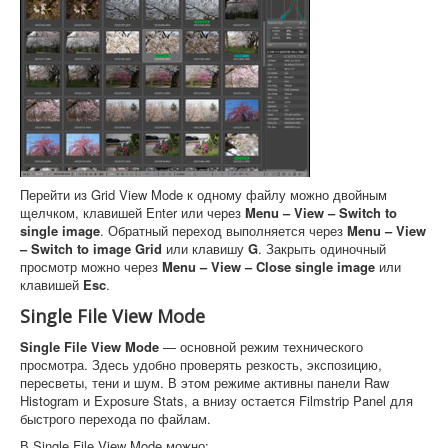
Перейти из Grid View Mode к одному файлу можно двойным
щелчком, клавишей Enter или через
Menu – View – Switch to
single image
. Обратный переход выполняется через
Menu – View
– Switch to image Grid
или клавишу
G
. Закрыть одиночный
просмотр можно через
Menu – View – Close single image
или
клавишей
Esc
.
Single File View Mode
Single File View Mode
— основной режим технического
просмотра. Здесь удобно проверять резкость, экспозицию,
пересветы, тени и шум. В этом режиме активны панели Raw
Histogram и Exposure Stats, а внизу остается Filmstrip Panel для
быстрого перехода по файлам.
В Single File View Mode можно: