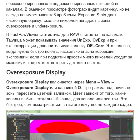
переэкспонированных и недоэкспонированных пикселей по
каналам. В обычном просмотре фотограф видит картинку, но не
всегда понимает масштаб проблемы. Exposure Stats дает
численную оценку: сколько пикселей попадает в зоны
overexposure и underexposure.
В FastRawViewer статистика для RAW считается по каналам.
Таблица может показывать значения
UnExp
,
OvExp
и при
экспокоррекции дополнительную колонку
OE+Corr
. Это полезно,
когда нужно быстро понять, насколько опасна коррекция
экспозиции: если при поднятии яркости много пикселей уходит за
максимум, кадр может потерять детали в светах.
Overexposure Display
Overexposure Display
включается через
Menu – View –
Overexposure Display
или клавишей
O
. Программа подсвечивает
зоны пересвета цветной заливкой. Цвет зависит от того, какие
каналы выбиты: отдельный канал, два канала или все три. Это
быстрее, чем всматриваться в гистограмму после каждого кадра.