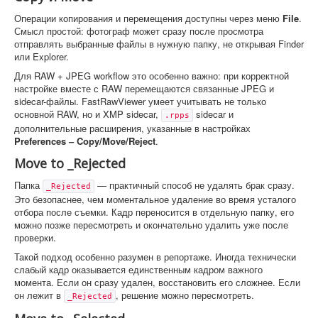
Операции копирования и перемещения доступны через меню
File
.
Смысл простой: фотограф может сразу после просмотра
отправлять выбранные файлы в нужную папку, не открывая Finder
или Explorer.
Для RAW + JPEG workflow это особенно важно: при корректной
настройке вместе с RAW перемещаются связанные JPEG и
sidecar-файлы. FastRawViewer умеет учитывать не только
основной RAW, но и XMP sidecar,
sidecar и
.rpps
дополнительные расширения, указанные в настройках
Preferences – Copy/Move/Reject
.
Move to _Rejected
Папка
— практичный способ не удалять брак сразу.
_Rejected
Это безопаснее, чем моментальное удаление во время усталого
отбора после съемки. Кадр переносится в отдельную папку, его
можно позже пересмотреть и окончательно удалить уже после
проверки.
Такой подход особенно разумен в репортаже. Иногда технически
слабый кадр оказывается единственным кадром важного
момента. Если он сразу удален, восстановить его сложнее. Если
он лежит в
, решение можно пересмотреть.
_Rejected