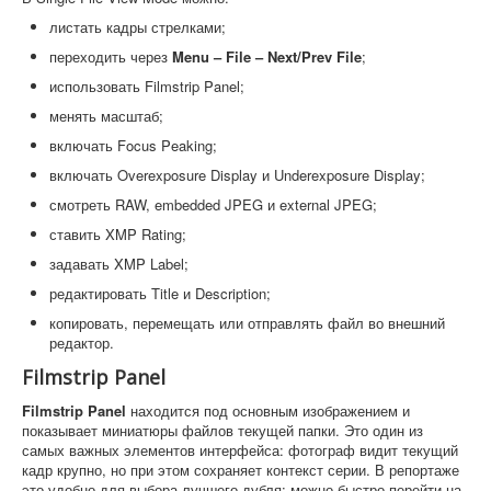
листать кадры стрелками;
переходить через
Menu – File – Next/Prev File
;
использовать Filmstrip Panel;
менять масштаб;
включать Focus Peaking;
включать Overexposure Display и Underexposure Display;
смотреть RAW, embedded JPEG и external JPEG;
ставить XMP Rating;
задавать XMP Label;
редактировать Title и Description;
копировать, перемещать или отправлять файл во внешний
редактор.
Filmstrip Panel
Filmstrip Panel
находится под основным изображением и
показывает миниатюры файлов текущей папки. Это один из
самых важных элементов интерфейса: фотограф видит текущий
кадр крупно, но при этом сохраняет контекст серии. В репортаже
это удобно для выбора лучшего дубля: можно быстро перейти на