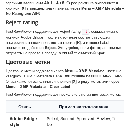
горячими клавишами
Alt-1…Alt-5
. Сброс рейтинга выполняется
кнопкой
[X]
в верхнем ряду панели, через
Menu – XMP Metadata –
No Rating
или
Alt-0
.
Reject rating
FastRawViewer поддерживает Reject rating
, совместимый с
-1
логикой Adobe Bridge. После включения соответствующей
настройки в панели появляется кнопка
[R]
, а в меню Label
появляется действие
Reject
. Это удобно, если фотограф привык
отделять не просто 1 звезду, а явный технический брак.
Цветовые метки
Цветовые метки задаются через
Menu – XMP Metadata
, цветные
квадраты в XMP Metadata Panel или горячие клавиши
Alt-6…Alt-9
.
Очистка метки выполняется кнопкой
[X]
в ряду меток или через
Menu – XMP Metadata – Clear Label
.
FastRawViewer поддерживает несколько стилей цветовых меток:
Стиль
Пример использования
Adobe Bridge
Select, Second, Approved, Review, To
style
Do