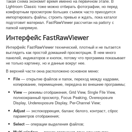
Такая схема экономит время именно на первичном этапе. В
Lightroom Classic тоже можно отбирать фотографии, но перед
комфортным просмотром больших съемок часто приходится
импортировать файлы, строить превью и ждать, пока каталог
подготовит материал. FastRawViewer рассчитан на работу с
папкой напрямую.
Интерфейс FastRawViewer
Интерфейс FastRawViewer технический, плотный и не пытается
выглядеть как простой домашний просмотрщик. В нем много
панелей, индикаторов и кнопок, потому что программа показывает
не только картинку, но и данные вокруг нее.
В верхней части окна расположено основное меню:
File
— открытие файлов и папок, переход между кадрами,
копирование, перемещение, передача во внешние программы;
View
— режимы отображения, Grid View, Single File View,
полноэкранный просмотр, Focus Peaking, Overexposure
Display, Underexposure Display, Per-Channel View;
Adjust
— экспокоррекция, баланс белого, контраст, сброс
параметров отображения;
Select
— операции выделения файлов;
Multi-window
— режим сравнения двух или четырех