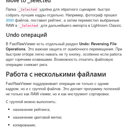
Move to _Selected
Папка
удобна для обратного сценария: быстро
_Selected
собрать лучшие кадры отдельно. Например, фотограф прошел
3000
файлов, поставил рейтинг, а затем переместил выбранные
RAW в
для дальнейшего импорта в Lightroom Classic.
_Selected
Undo операций
В FastRawViewer есть отдельный раздел
Undo: Reversing File
Operations
. Это важная защита от ошибочного перемещения. При
быстром отборе легко нажать не ту кнопку, особенно если работа
идет горячими клавишами. Возможность откатить файловую
операцию снижает риск.
Работа с несколькими файлами
FastRawViewer поддерживает операции не только с одним
кадром, но и с группой файлов. Это делает программу полезной
не только как RAW viewer, но и как инструмент сортировки.
С группой можно выполнять:
назначение рейтинга;
назначение цветовой метки;
копирование;