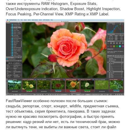
также инструменты RAW Histogram, Exposure Stats,
Over/Underexposure indication, Shadow Boost, Highlight Inspection,
Focus Peaking, Per-Channel View, XMP Rating и XMP Label.
FastRawViewer особенно полезен после больших съемок:
свадьба, репортаж, спорт, концерт, wildlife, предметная съемка,
тест объектива, серия брекетинга, панорама. В таких задачах
нужно не красиво посмотреть фотографии, а быстро принять
решение: кадр резкий или нет, есть ли технический брак, можно
ли вытянуть тени, не выбиты ли важные света, стоит ли файл