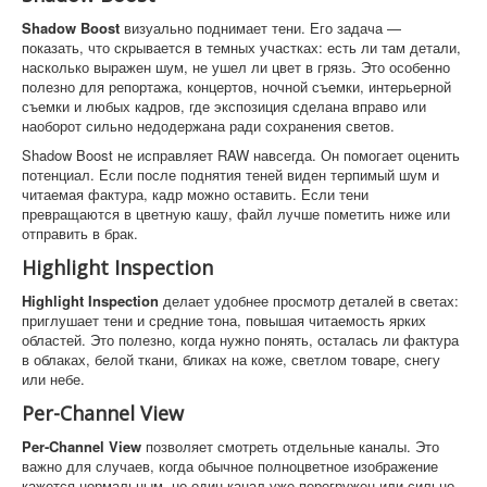
Shadow Boost
визуально поднимает тени. Его задача —
показать, что скрывается в темных участках: есть ли там детали,
насколько выражен шум, не ушел ли цвет в грязь. Это особенно
полезно для репортажа, концертов, ночной съемки, интерьерной
съемки и любых кадров, где экспозиция сделана вправо или
наоборот сильно недодержана ради сохранения светов.
Shadow Boost не исправляет RAW навсегда. Он помогает оценить
потенциал. Если после поднятия теней виден терпимый шум и
читаемая фактура, кадр можно оставить. Если тени
превращаются в цветную кашу, файл лучше пометить ниже или
отправить в брак.
Highlight Inspection
Highlight Inspection
делает удобнее просмотр деталей в светах:
приглушает тени и средние тона, повышая читаемость ярких
областей. Это полезно, когда нужно понять, осталась ли фактура
в облаках, белой ткани, бликах на коже, светлом товаре, снегу
или небе.
Per-Channel View
Per-Channel View
позволяет смотреть отдельные каналы. Это
важно для случаев, когда обычное полноцветное изображение
кажется нормальным, но один канал уже перегружен или сильно