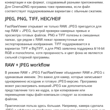
конвертации и как формат, создаваемый разными приложениями.
Для CinemaDNG программа тоже применима, если файл
соответствует поддерживаемым вариантам с обычным сжатием.
JPEG, PNG, TIFF, HEIC/HEIF
FastRawViewer открывает не только RAW. JPEG пригодится для
пар RAW + JPEG, быстрой проверки камерных превью и
просмотра готовых файлов. PNG и TIFF полезны в смешанных
папках, где рядом с RAW лежат промежуточные или
экспортированные изображения. TIFF поддерживается в
вариантах TIFF и BigTIFF, а для PNG заявлена поддержка 8/16-bit
RGB и monochrome, хотя прозрачность и цвет фона не являются
сильной стороной программы.
RAW + JPEG workflow
В режиме RAW + JPEG FastRawViewer объединяет RAW и JPEG с
одинаковым именем. Это важно для камер, которые записывают
одновременно исходник и готовую JPEG-версию. Программа
может рассматривать внешний JPEG как дополнительное
представление того же кадра, а при копировании или
перемещении пары файл-компаньон следует за основным
файлом.
Практическая польза здесь большая. Например, камера сделала
JPEG с эффектным профилем, насыщенными цветами и сильным