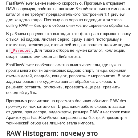
FastRawViewer ценен именно скоростью. Программа открывает
RAW напрямую, работает с папками без обязательного импорта в
каталог и не требует предварительного построения 1:1 preview
для каждого кадра. Поэтому она хорошо подходит для этапа
culling RAW — быстрого отбора снимков до серьезной обработки.
В рабочем процессе это выглядит так: фотограф открывает папку
с тысячей кадров, листает серию, сразу видит гистограмму и
статистику экспозиции, ставит рейтинг, отправляет плохие кадры
в
. Для такого отбора не нужен каталог, коллекции,
_Rejected
смарт-превью или сложная библиотека.
FastRawViewer особенно заметно выигрывает там, где нужно
пройти много почти одинаковых кадров: спорт, птицы, серийная
съемка детей, свадьба, концерт, репортаж с мероприятия. В этих
задачах решает не художественная обработка, а скорость
решения: оставить, отклонить, проверить еще раз, сравнить
соседний дубль.
Программа рассчитана на просмотр больших объемов RAW без
промежуточных каталогов. В реальной работе скорость зависит
от диска, процессора, видеокарты, размера RAW и настроек кэша.
Архитектура FastRawViewer направлена на быстрый просмотр и
технический отбор без лишнего этапа импорта.
RAW Histogram: почему это