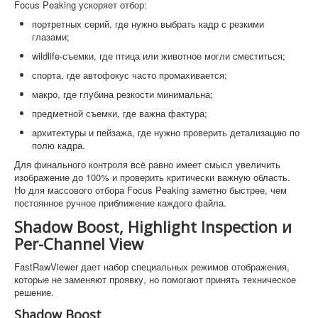
Focus Peaking ускоряет отбор:
портретных серий, где нужно выбрать кадр с резкими
глазами;
wildlife-съемки, где птица или животное могли сместиться;
спорта, где автофокус часто промахивается;
макро, где глубина резкости минимальна;
предметной съемки, где важна фактура;
архитектуры и пейзажа, где нужно проверить детализацию по
полю кадра.
Для финального контроля всё равно имеет смысл увеличить
изображение до 100% и проверить критически важную область.
Но для массового отбора Focus Peaking заметно быстрее, чем
постоянное ручное приближение каждого файла.
Shadow Boost, Highlight Inspection и
Per-Channel View
FastRawViewer дает набор специальных режимов отображения,
которые не заменяют проявку, но помогают принять техническое
решение.
Shadow Boost