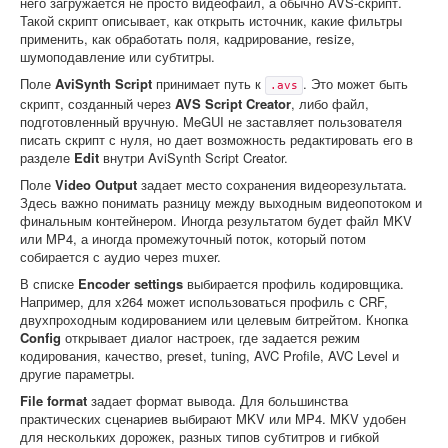
него загружается не просто видеофайл, а обычно AVS-скрипт.
Такой скрипт описывает, как открыть источник, какие фильтры
применить, как обработать поля, кадрирование, resize,
шумоподавление или субтитры.
Поле
AviSynth Script
принимает путь к
. Это может быть
.avs
скрипт, созданный через
AVS Script Creator
, либо файл,
подготовленный вручную. MeGUI не заставляет пользователя
писать скрипт с нуля, но дает возможность редактировать его в
разделе
Edit
внутри AviSynth Script Creator.
Поле
Video Output
задает место сохранения видеорезультата.
Здесь важно понимать разницу между выходным видеопотоком и
финальным контейнером. Иногда результатом будет файл MKV
или MP4, а иногда промежуточный поток, который потом
собирается с аудио через muxer.
В списке
Encoder settings
выбирается профиль кодировщика.
Например, для x264 может использоваться профиль с CRF,
двухпроходным кодированием или целевым битрейтом. Кнопка
Config
открывает диалог настроек, где задается режим
кодирования, качество, preset, tuning, AVC Profile, AVC Level и
другие параметры.
File format
задает формат вывода. Для большинства
практических сценариев выбирают MKV или MP4. MKV удобен
для нескольких дорожек, разных типов субтитров и гибкой