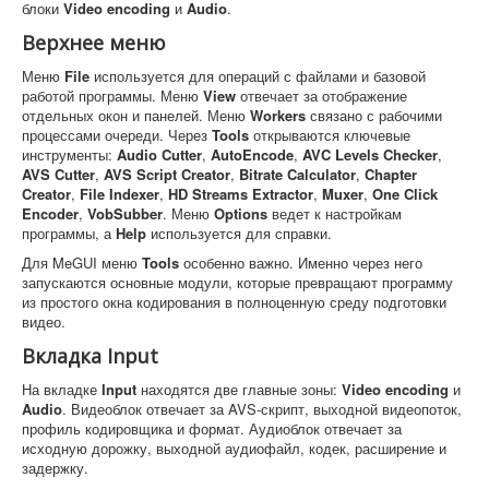
блоки
Video encoding
и
Audio
.
Верхнее меню
Меню
File
используется для операций с файлами и базовой
работой программы. Меню
View
отвечает за отображение
отдельных окон и панелей. Меню
Workers
связано с рабочими
процессами очереди. Через
Tools
открываются ключевые
инструменты:
Audio Cutter
,
AutoEncode
,
AVC Levels Checker
,
AVS Cutter
,
AVS Script Creator
,
Bitrate Calculator
,
Chapter
Creator
,
File Indexer
,
HD Streams Extractor
,
Muxer
,
One Click
Encoder
,
VobSubber
. Меню
Options
ведет к настройкам
программы, а
Help
используется для справки.
Для MeGUI меню
Tools
особенно важно. Именно через него
запускаются основные модули, которые превращают программу
из простого окна кодирования в полноценную среду подготовки
видео.
Вкладка Input
На вкладке
Input
находятся две главные зоны:
Video encoding
и
Audio
. Видеоблок отвечает за AVS-скрипт, выходной видеопоток,
профиль кодировщика и формат. Аудиоблок отвечает за
исходную дорожку, выходной аудиофайл, кодек, расширение и
задержку.