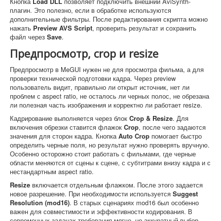
Кнопка
Load DLL
позволяет подключить внешний AviSynth-
плагин. Это полезно, если в обработке используются
дополнительные фильтры. После редактирования скрипта можно
нажать
Preview AVS Script
, проверить результат и сохранить
файл через
Save
.
Предпросмотр, crop и resize
Предпросмотр в MeGUI нужен не для просмотра фильма, а для
проверки технической подготовки кадра. Через preview
пользователь видит, правильно ли открыт источник, нет ли
проблем с aspect ratio, не осталось ли черных полос, не обрезана
ли полезная часть изображения и корректно ли работает resize.
Кадрирование выполняется через блок
Crop & Resize
. Для
включения обрезки ставится флажок
Crop
, после чего задаются
значения для сторон кадра. Кнопка
Auto Crop
помогает быстро
определить черные поля, но результат нужно проверять вручную.
Особенно осторожно стоит работать с фильмами, где черные
области меняются от сцены к сцене, с субтитрами внизу кадра и с
нестандартным aspect ratio.
Resize
включается отдельным флажком. После этого задается
новое разрешение. При необходимости используется
Suggest
Resolution (mod16)
. В старых сценариях mod16 был особенно
важен для совместимости и эффективности кодирования. В
современных задачах требования мягче, но аккуратный выбор