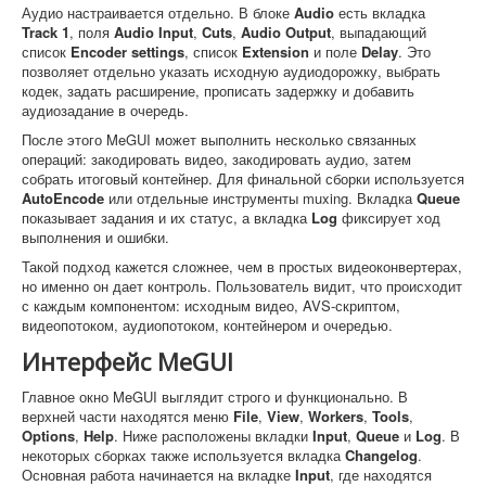
Аудио настраивается отдельно. В блоке
Audio
есть вкладка
Track 1
, поля
Audio Input
,
Cuts
,
Audio Output
, выпадающий
список
Encoder settings
, список
Extension
и поле
Delay
. Это
позволяет отдельно указать исходную аудиодорожку, выбрать
кодек, задать расширение, прописать задержку и добавить
аудиозадание в очередь.
После этого MeGUI может выполнить несколько связанных
операций: закодировать видео, закодировать аудио, затем
собрать итоговый контейнер. Для финальной сборки используется
AutoEncode
или отдельные инструменты muxing. Вкладка
Queue
показывает задания и их статус, а вкладка
Log
фиксирует ход
выполнения и ошибки.
Такой подход кажется сложнее, чем в простых видеоконвертерах,
но именно он дает контроль. Пользователь видит, что происходит
с каждым компонентом: исходным видео, AVS-скриптом,
видеопотоком, аудиопотоком, контейнером и очередью.
Интерфейс MeGUI
Главное окно MeGUI выглядит строго и функционально. В
верхней части находятся меню
File
,
View
,
Workers
,
Tools
,
Options
,
Help
. Ниже расположены вкладки
Input
,
Queue
и
Log
. В
некоторых сборках также используется вкладка
Changelog
.
Основная работа начинается на вкладке
Input
, где находятся