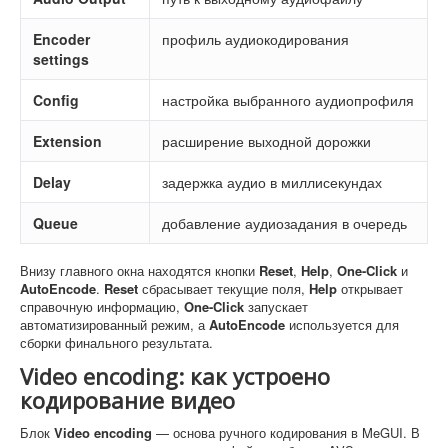
Encoder
профиль аудиокодирования
settings
Config
настройка выбранного аудиопрофиля
Extension
расширение выходной дорожки
Delay
задержка аудио в миллисекундах
Queue
добавление аудиозадания в очередь
Внизу главного окна находятся кнопки
Reset
,
Help
,
One-Click
и
AutoEncode
.
Reset
сбрасывает текущие поля,
Help
открывает
справочную информацию,
One-Click
запускает
автоматизированный режим, а
AutoEncode
используется для
сборки финального результата.
Video encoding: как устроено
кодирование видео
Блок
Video encoding
— основа ручного кодирования в MeGUI. В