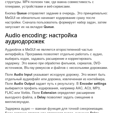
структуры. MP4 полезен там, где важна совместимость с
плеерами, устройствами и веб-сервисами.
Кнопка
Queue
отправляет задание в очередь. Это принципиально:
MeGUI не обязательно начинает кодирование сразу после
настройки. Сначала пользователь формирует набор задач, затем
запускает их на вкладке
Queue
.
Audio encoding: настройка
аудиодорожек
Аудиоблок в MeGUI не является второстепенной частью
интерфейса. Программа позволяет отдельно работать с аудио,
выбирать кодек, задавать расширение и корректировать
задержку. Это важно при обработке фильмов, сериалов, DVD-
источников, Blu-ray-ремуксов и файлов с несколькими дорожками.
Поле
Audio Input
указывает исходную дорожку. Это может быть
отдельный аудиофайл или дорожка, извлеченная из контейнера.
Поле
Audio Output
задает путь к результату. В
Encoder settings
выбирается профиль кодирования, например AAC, AC3, MP3,
FLAC или Vorbis. Поле
Extension
определяет расширение
выходного файла, а
Delay
позволяет задать смещение в
миллисекундах.
Задержка аудио — важная функция для точной синхронизации.
Если дорожка отстает или опережает видео, значение
Delay