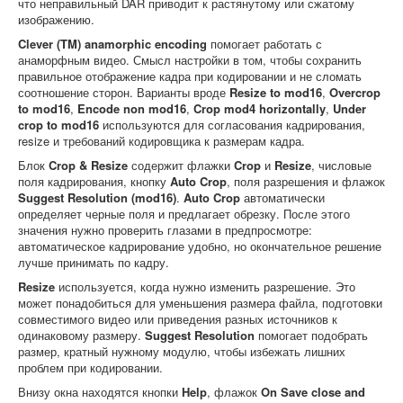
что неправильный DAR приводит к растянутому или сжатому
изображению.
Clever (TM) anamorphic encoding
помогает работать с
анаморфным видео. Смысл настройки в том, чтобы сохранить
правильное отображение кадра при кодировании и не сломать
соотношение сторон. Варианты вроде
Resize to mod16
,
Overcrop
to mod16
,
Encode non mod16
,
Crop mod4 horizontally
,
Under
crop to mod16
используются для согласования кадрирования,
resize и требований кодировщика к размерам кадра.
Блок
Crop & Resize
содержит флажки
Crop
и
Resize
, числовые
поля кадрирования, кнопку
Auto Crop
, поля разрешения и флажок
Suggest Resolution (mod16)
.
Auto Crop
автоматически
определяет черные поля и предлагает обрезку. После этого
значения нужно проверить глазами в предпросмотре:
автоматическое кадрирование удобно, но окончательное решение
лучше принимать по кадру.
Resize
используется, когда нужно изменить разрешение. Это
может понадобиться для уменьшения размера файла, подготовки
совместимого видео или приведения разных источников к
одинаковому размеру.
Suggest Resolution
помогает подобрать
размер, кратный нужному модулю, чтобы избежать лишних
проблем при кодировании.
Внизу окна находятся кнопки
Help
, флажок
On Save close and