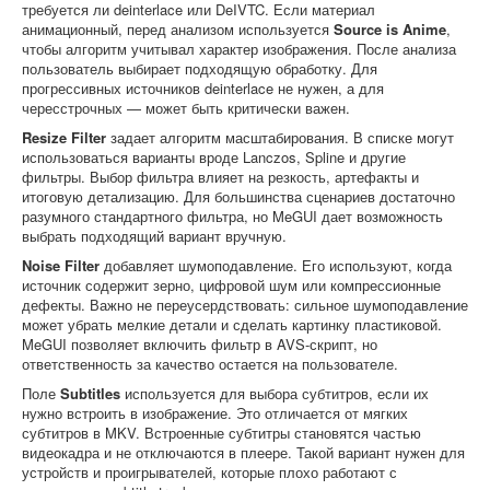
требуется ли deinterlace или DeIVTC. Если материал
анимационный, перед анализом используется
Source is Anime
,
чтобы алгоритм учитывал характер изображения. После анализа
пользователь выбирает подходящую обработку. Для
прогрессивных источников deinterlace не нужен, а для
чересстрочных — может быть критически важен.
Resize Filter
задает алгоритм масштабирования. В списке могут
использоваться варианты вроде Lanczos, Spline и другие
фильтры. Выбор фильтра влияет на резкость, артефакты и
итоговую детализацию. Для большинства сценариев достаточно
разумного стандартного фильтра, но MeGUI дает возможность
выбрать подходящий вариант вручную.
Noise Filter
добавляет шумоподавление. Его используют, когда
источник содержит зерно, цифровой шум или компрессионные
дефекты. Важно не переусердствовать: сильное шумоподавление
может убрать мелкие детали и сделать картинку пластиковой.
MeGUI позволяет включить фильтр в AVS-скрипт, но
ответственность за качество остается на пользователе.
Поле
Subtitles
используется для выбора субтитров, если их
нужно встроить в изображение. Это отличается от мягких
субтитров в MKV. Встроенные субтитры становятся частью
видеокадра и не отключаются в плеере. Такой вариант нужен для
устройств и проигрывателей, которые плохо работают с