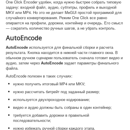
One Click Encoder удобен, когда нужно быстрее собрать типовую
задачу: входной файл, аудио, субтитры, профиль и выходной
MKV или MP4. Но это не делает MeGUI простой программой для
случайного конвертирования. Режим One Click все равно
опирается на профили, дорожки, контейнер и очередь. Его смысл
— сократить количество ручных шагов, а не убрать контроль.
AutoEncode
AutoEncode
используется для финальной сборки и расчета
результата. Кнопка находится в нижней части главного окна. В
обычном ручном сценарии пользователь сначала готовит видео и
аудио, затем через
AutoEncode
задает параметры финального
файла.
AutoEncode полезен в таких случаях:
нужно получить итоговый MP4 или MKV;
нужно рассчитать битрейт под заданный размер;
используется двухпроходное кодирование;
видео и аудио должны быть собраны в один контейнер;
требуется добавить дорожки в правильной
последовательности;
нужно избежать ручной сборки каждого этапа.