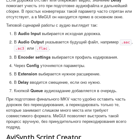
помогает учесть это при подготовке аудиофайла и дальнейшей
сборке. В простых конвертерах такой параметр часто спрятан или
отсутствует, а в MeGUI он находится прямо в основном окне.
Типовой сценарий работы с аудио выглядит так:
В
Audio Input
выбирается исходная дорожка.
В
Audio Output
указывается будущий файл, например
,
.aac
или
.
.ac3
.flac
В
Encoder settings
выбирается профиль кодирования.
Через
Config
уточняются параметры.
В
Extension
выбирается нужное расширение.
В
Delay
вводится смещение, если оно нужно.
Кнопкой
Queue
аудиозадание добавляется в очередь.
При подготовке финального MKV часто удобно оставить часть
дорожек без перекодирования, а перекодировать только те,
которые занимают слишком много места или требуют
совместимого формата. MeGUI позволяет выстроить такой
процесс вручную, без принудительного перекодирования всего
подряд.
AviSynth Script Creator