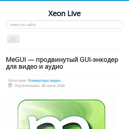
Xeon Live
Искать...
Toggle
Navigation
Главная
MeGUI — продвинутый GUI-энкодер
LGA 2011-3
для видео и аудио
LGA 2011
Категория:
Конвертеры видео
Процессоры
Опубликовано: 28 июня 2026
Инструкции
Рейтинги
Конференция
Системные программы