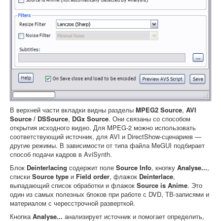
В верхней части вкладки видны разделы
MPEG2 Source
,
AVI
Source / DSSource
,
DGx Source
. Они связаны со способом
открытия исходного видео. Для MPEG-2 можно использовать
соответствующий источник, для AVI и DirectShow-сценариев —
другие режимы. В зависимости от типа файла MeGUI подбирает
способ подачи кадров в AviSynth.
Блок
Deinterlacing
содержит поле
Source Info
, кнопку
Analyse...
,
списки
Source type
и
Field order
, флажок
Deinterlace
,
выпадающий список обработки и флажок
Source is Anime
. Это
один из самых полезных блоков при работе с DVD, ТВ-записями и
материалом с чересстрочной разверткой.
Кнопка
Analyse...
анализирует источник и помогает определить,