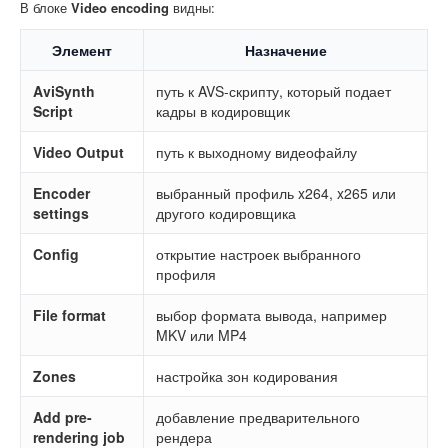
В блоке
Video encoding
видны:
Элемент
Назначение
AviSynth
путь к AVS-скрипту, который подает
Script
кадры в кодировщик
Video Output
путь к выходному видеофайлу
Encoder
выбранный профиль x264, x265 или
settings
другого кодировщика
Config
открытие настроек выбранного
профиля
File format
выбор формата вывода, например
MKV или MP4
Zones
настройка зон кодирования
Add pre-
добавление предварительного
rendering job
рендера