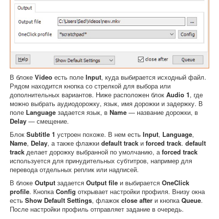
В блоке
Video
есть поле
Input
, куда выбирается исходный файл.
Рядом находится кнопка со стрелкой для выбора или
дополнительных вариантов. Ниже расположен блок
Audio 1
, где
можно выбрать аудиодорожку, язык, имя дорожки и задержку. В
поле
Language
задается язык, в
Name
— название дорожки, в
Delay
— смещение.
Блок
Subtitle 1
устроен похоже. В нем есть
Input
,
Language
,
Name
,
Delay
, а также флажки
default track
и
forced track
.
default
track
делает дорожку выбранной по умолчанию, а
forced track
используется для принудительных субтитров, например для
перевода отдельных реплик или надписей.
В блоке
Output
задается
Output file
и выбирается
OneClick
profile
. Кнопка
Config
открывает настройки профиля. Внизу окна
есть
Show Default Settings
, флажок
close after
и кнопка
Queue
.
После настройки профиль отправляет задание в очередь.