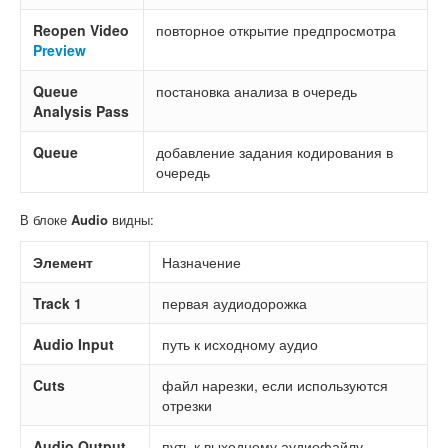
Reopen Video
повторное открытие предпросмотра
Preview
Queue
постановка анализа в очередь
Analysis Pass
Queue
добавление задания кодирования в
очередь
В блоке
Audio
видны:
Элемент
Назначение
Track 1
первая аудиодорожка
Audio Input
путь к исходному аудио
Cuts
файл нарезки, если используются
отрезки
Audio Output
путь к выходному аудиофайлу