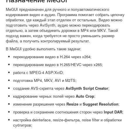
MeGUI предназначен для ручного и полуавтоматического
кодирования видео и аудио. Программа помогает собрать цепочку
обработки, где каждый этап отделен от остальных. Видео можно
подготовить через AviSynth, аудио можно перекодировать
отдельно, а затем объединить дорожки в MP4 или MKV. Такой
подход важен, когда требуется не просто уменьшить размер
файла, а получить контролируемый результат.
В MeGUI удобно выполнять такие задачи:
перекодирование видео в H.264 через x264;
перекодирование видео в H.265/HEVC через x265;
работа с MPEG-4 ASP/XviD;
подготовка MP4, MKV, AVI и M2TS;
создание AVS-скрипта через
AviSynth Script Creator
;
кадрирование черных полей через
Auto Crop
;
изменение разрешения через
Resize
и
Suggest Resolution
;
проверка и сохранение соотношения сторон через
Input DAR
;
настройка deinterlace, resize-фильтра, noise filter и обработки
субтитров;