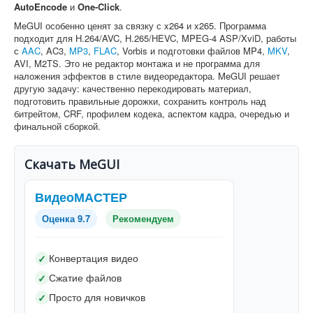
AutoEncode
и
One-Click
.
MeGUI особенно ценят за связку с x264 и x265. Программа
подходит для H.264/AVC, H.265/HEVC, MPEG-4 ASP/XviD, работы
с
AAC
, AC3,
MP3
,
FLAC
, Vorbis и подготовки файлов MP4,
MKV
,
AVI, M2TS. Это не редактор монтажа и не программа для
наложения эффектов в стиле видеоредактора. MeGUI решает
другую задачу: качественно перекодировать материал,
подготовить правильные дорожки, сохранить контроль над
битрейтом, CRF, профилем кодека, аспектом кадра, очередью и
финальной сборкой.
Скачать MeGUI
ВидеоМАСТЕР
Оценка 9.7
Рекомендуем
Конвертация видео
✓
Сжатие файлов
✓
Просто для новичков
✓