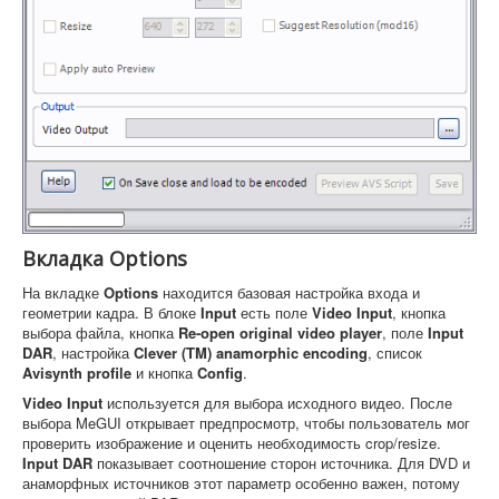
Вкладка Options
На вкладке
Options
находится базовая настройка входа и
геометрии кадра. В блоке
Input
есть поле
Video Input
, кнопка
выбора файла, кнопка
Re-open original video player
, поле
Input
DAR
, настройка
Clever (TM) anamorphic encoding
, список
Avisynth profile
и кнопка
Config
.
Video Input
используется для выбора исходного видео. После
выбора MeGUI открывает предпросмотр, чтобы пользователь мог
проверить изображение и оценить необходимость crop/resize.
Input DAR
показывает соотношение сторон источника. Для DVD и
анаморфных источников этот параметр особенно важен, потому