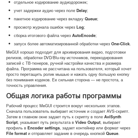
отдельное кодирование аудиодорожек;
учет задержки аудио через поле
Delay
;
пакетное кодирование через вкладку
Queue
;
просмотр журнала ошибок через
Log
;
сборка итогового файла через
AutoEncode
;
запуск более автоматизированной обработки через
One-Click
.
MeGUI хорошо подходит для архивирования видео, подготовки
релизов, обработки DVD/Blu-ray-источников, перекодирования
записей с ТВ-тюнеров, ручной настройки качества и размера
файла. Программа не рассчитана на пользователя, который хочет
просто перетащить ролик мышью и нажать одну большую кнопку
без понимания кодеков. Ее сильная сторона — не простота, а
точность управления.
Общая логика работы программы
Рабочий процесс MeGUI строится вокруг нескольких этапов.
Сначала пользователь выбирает источник и создает AVS-скрипт.
Затем в главном окне задает путь к скрипту в поле
AviSynth
Script
, указывает путь результата в
Video Output
, выбирает
профиль в
Encoder settings
, задает контейнер или формат через
File format
и отправляет задание в очередь кнопкой
Queue
.