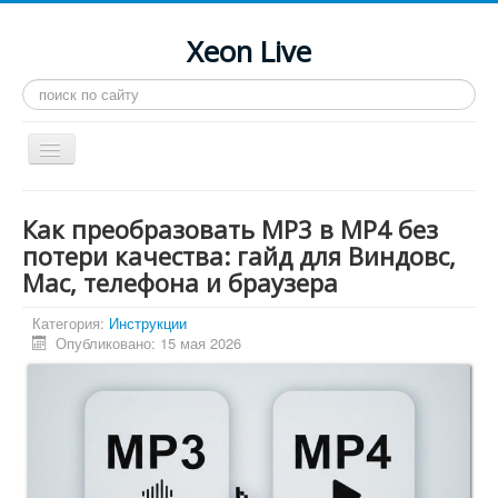
Xeon Live
Искать...
Toggle
Navigation
Главная
Как преобразовать MP3 в MP4 без
LGA 2011-3
потери качества: гайд для Виндовс,
Mac, телефона и браузера
LGA 2011
Процессоры
Категория:
Инструкции
Опубликовано: 15 мая 2026
Инструкции
Рейтинги
Конференция
Системные программы