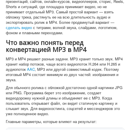
презентаций, сайтов, онлайн-курсов, видеоплееров, сторис, Reels,
Shorts и ситуаций, где площадка принимает видео, но не
принимает отдельный MP3. Самый простой вариант — взять
обложку трека, растянуть ее на всю длительность аудио и
экспортировать ролик в MP4. Более продвинутый вариант —
сделать видео
с титрами, волной звука, слайдами, логотипом,
фоном и плавными переходами.
Что важно понять перед
конвертацией MP3 в MP4
MP3 и MP4 решают разные задачи. MP3 хранит только звук. MP4
хранит набор потоков, чаще всего видеопоток H.264 или H.265 и
аудиопоток
AAC
, MP3 или другой совместимый кодек. Поэтому
итоговый MP4 состоит минимум из двух частей: изображения и
звука.
Для обычного ролика с обложкой достаточно одной картинки JPG
или PNG. Программа берет это изображение, создает
видеодорожку нужной длины и объединяет ее с MP3. Когда
пользователь открывает файл, он видит статичную картинку и
слышит звук. Для видеохостинга, соцсетей и мессенджеров это
уже полноценное видео.
Главные параметры, которые влияют на результат: