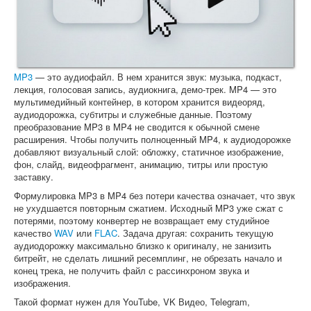
Софт
MP3
— это аудиофайл. В нем хранится звук: музыка, подкаст,
лекция, голосовая запись, аудиокнига, демо-трек. MP4 — это
мультимедийный контейнер, в котором хранится видеоряд,
аудиодорожка, субтитры и служебные данные. Поэтому
преобразование MP3 в MP4 не сводится к обычной смене
расширения. Чтобы получить полноценный MP4, к аудиодорожке
добавляют визуальный слой: обложку, статичное изображение,
фон, слайд, видеофрагмент, анимацию, титры или простую
заставку.
Формулировка MP3 в MP4 без потери качества означает, что звук
не ухудшается повторным сжатием. Исходный MP3 уже сжат с
потерями, поэтому конвертер не возвращает ему студийное
качество
WAV
или
FLAC
. Задача другая: сохранить текущую
аудиодорожку максимально близко к оригиналу, не занизить
битрейт, не сделать лишний ресемплинг, не обрезать начало и
конец трека, не получить файл с рассинхроном звука и
изображения.
Такой формат нужен для YouTube, VK Видео, Telegram,