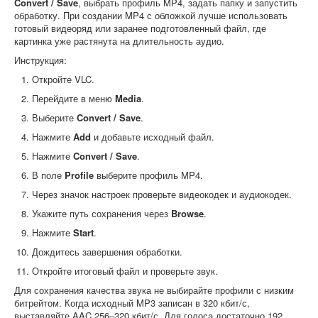
Convert / Save
, выбрать профиль MP4, задать папку и запустить
обработку. При создании MP4 с обложкой лучше использовать
готовый видеоряд или заранее подготовленный файл, где
картинка уже растянута на длительность аудио.
Инструкция:
Откройте VLC.
Перейдите в меню
Media
.
Выберите
Convert / Save
.
Нажмите
Add
и добавьте исходный файл.
Нажмите
Convert / Save
.
В поле
Profile
выберите профиль MP4.
Через значок настроек проверьте видеокодек и аудиокодек.
Укажите путь сохранения через
Browse
.
Нажмите
Start
.
Дождитесь завершения обработки.
Откройте итоговый файл и проверьте звук.
Для сохранения качества звука не выбирайте профили с низким
битрейтом. Когда исходный MP3 записан в 320 кбит/с,
выставляйте AAC 256–320 кбит/с. Для голоса достаточно 192