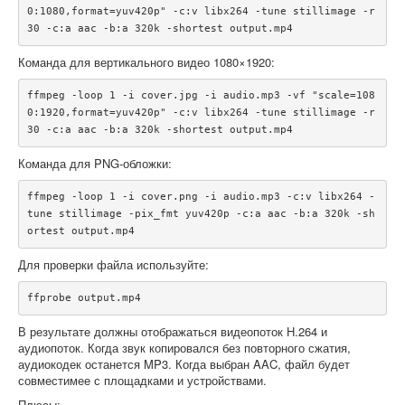
0:1080,format=yuv420p" -c:v libx264 -tune stillimage -r 
Команда для вертикального видео 1080×1920:
ffmpeg -loop 1 -i cover.jpg -i audio.mp3 -vf "scale=108
0:1920,format=yuv420p" -c:v libx264 -tune stillimage -r 
Команда для PNG-обложки:
ffmpeg -loop 1 -i cover.png -i audio.mp3 -c:v libx264 -
tune stillimage -pix_fmt yuv420p -c:a aac -b:a 320k -sh
Для проверки файла используйте:
В результате должны отображаться видеопоток H.264 и
аудиопоток. Когда звук копировался без повторного сжатия,
аудиокодек останется MP3. Когда выбран AAC, файл будет
совместимее с площадками и устройствами.
Плюсы: