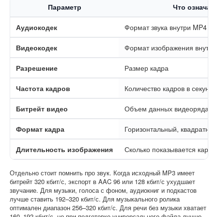
Параметр
Что означае
Аудиокодек
Формат звука внутри MP4
Видеокодек
Формат изображения внутр
Разрешение
Размер кадра
Частота кадров
Количество кадров в секунду
Битрейт видео
Объем данных видеоряда
Формат кадра
Горизонтальный, квадратный
Длительность изображения
Сколько показывается карти
Отдельно стоит помнить про звук. Когда исходный MP3 имеет
битрейт 320 кбит/с, экспорт в AAC 96 или 128 кбит/с ухудшает
звучание. Для музыки, голоса с фоном, аудиокниг и подкастов
лучше ставить 192–320 кбит/с. Для музыкального ролика
оптимален диапазон 256–320 кбит/с. Для речи без музыки хватает
160–192 кбит/с, но при подготовке универсального файла лучше