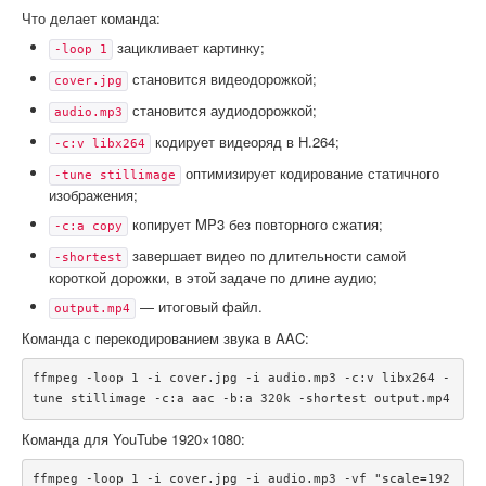
Что делает команда:
зацикливает картинку;
-loop 1
становится видеодорожкой;
cover.jpg
становится аудиодорожкой;
audio.mp3
кодирует видеоряд в H.264;
-c:v libx264
оптимизирует кодирование статичного
-tune stillimage
изображения;
копирует MP3 без повторного сжатия;
-c:a copy
завершает видео по длительности самой
-shortest
короткой дорожки, в этой задаче по длине аудио;
— итоговый файл.
output.mp4
Команда с перекодированием звука в AAC:
ffmpeg -loop 1 -i cover.jpg -i audio.mp3 -c:v libx264 -
Команда для YouTube 1920×1080:
ffmpeg -loop 1 -i cover.jpg -i audio.mp3 -vf "scale=192