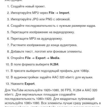
Создайте новый проект.
Импортируйте MP3 через
File → Import
.
Импортируйте JPG или PNG с обложкой.
Создайте последовательность с нужным размером кадра.
Перетащите изображение на видеодорожку.
Перетащите MP3 на аудиодорожку.
Растяните изображение до конца аудиотрека.
Добавьте текст, логотип или фоновые элементы.
Откройте
File → Export → Media
.
В поле формата выберите
H.264
.
В пресете выберите подходящий профиль для 1080p.
В аудионастройках задайте AAC 320 кбит/с для музыки.
Нажмите
Export
.
Для YouTube используйте 1920×1080, 30 FPS, H.264 и AAC 320
кбит/с. Для вертикальных площадок создавайте
последовательность 1080×1920. Для квадратных публикаций
используйте 1080×1080. Все элементы лучше сразу размещать в