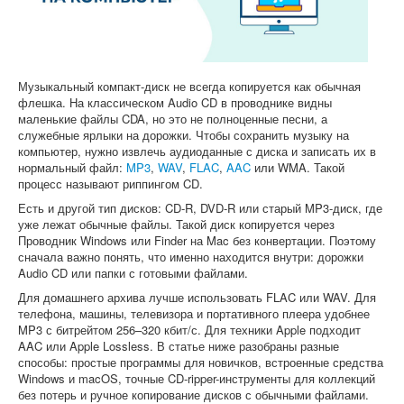
Софт
Музыкальный компакт-диск не всегда копируется как обычная
флешка. На классическом Audio CD в проводнике видны
маленькие файлы CDA, но это не полноценные песни, а
служебные ярлыки на дорожки. Чтобы сохранить музыку на
компьютер, нужно извлечь аудиоданные с диска и записать их в
нормальный файл:
MP3
,
WAV
,
FLAC
,
AAC
или WMA. Такой
процесс называют риппингом CD.
Есть и другой тип дисков: CD-R, DVD-R или старый MP3-диск, где
уже лежат обычные файлы. Такой диск копируется через
Проводник Windows или Finder на Mac без конвертации. Поэтому
сначала важно понять, что именно находится внутри: дорожки
Audio CD или папки с готовыми файлами.
Для домашнего архива лучше использовать FLAC или WAV. Для
телефона, машины, телевизора и портативного плеера удобнее
MP3 с битрейтом 256–320 кбит/с. Для техники Apple подходит
AAC или Apple Lossless. В статье ниже разобраны разные
способы: простые программы для новичков, встроенные средства
Windows и macOS, точные CD-ripper-инструменты для коллекций
без потерь и ручное копирование дисков с обычными файлами.