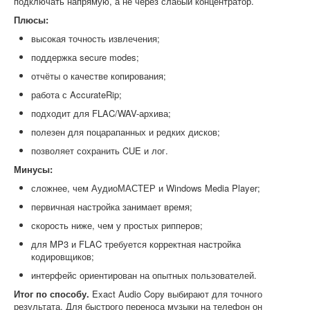
подключать напрямую, а не через слабый концентратор.
Плюсы:
высокая точность извлечения;
поддержка secure modes;
отчёты о качестве копирования;
работа с AccurateRip;
подходит для FLAC/WAV-архива;
полезен для поцарапанных и редких дисков;
позволяет сохранить CUE и лог.
Минусы:
сложнее, чем АудиоМАСТЕР и Windows Media Player;
первичная настройка занимает время;
скорость ниже, чем у простых рипперов;
для MP3 и FLAC требуется корректная настройка
кодировщиков;
интерфейс ориентирован на опытных пользователей.
Итог по способу.
Exact Audio Copy выбирают для точного
результата. Для быстрого переноса музыки на телефон он