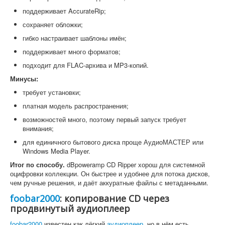
поддерживает AccurateRip;
сохраняет обложки;
гибко настраивает шаблоны имён;
поддерживает много форматов;
подходит для FLAC-архива и MP3-копий.
Минусы:
требует установки;
платная модель распространения;
возможностей много, поэтому первый запуск требует
внимания;
для единичного бытового диска проще АудиоМАСТЕР или
Windows Media Player.
Итог по способу.
dBpoweramp CD Ripper хорош для системной
оцифровки коллекции. Он быстрее и удобнее для потока дисков,
чем ручные решения, и даёт аккуратные файлы с метаданными.
foobar2000
: копирование CD через
продвинутый аудиоплеер
foobar2000
известен как лёгкий
аудиоплеер
, но в нём есть