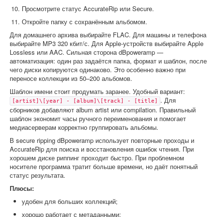
Просмотрите статус AccurateRip или Secure.
Откройте папку с сохранённым альбомом.
Для домашнего архива выбирайте FLAC. Для машины и телефона
выбирайте MP3 320 кбит/с. Для Apple-устройств выбирайте Apple
Lossless или AAC. Сильная сторона dBpoweramp —
автоматизация: один раз задаётся папка, формат и шаблон, после
чего диски копируются одинаково. Это особенно важно при
переносе коллекции из 50–200 альбомов.
Шаблон имени стоит продумать заранее. Удобный вариант:
. Для
[artist]\[year] - [album]\[track] - [title]
сборников добавляют album artist или compilation. Правильный
шаблон экономит часы ручного переименования и помогает
медиасерверам корректно группировать альбомы.
В secure ripping dBpoweramp использует повторные проходы и
AccurateRip для поиска и восстановления ошибок чтения. При
хорошем диске риппинг проходит быстро. При проблемном
носителе программа тратит больше времени, но даёт понятный
статус результата.
Плюсы:
удобен для больших коллекций;
хорошо работает с метаданными;