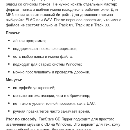
рядом со списком треков. Не нужно искать отдельный мастер:
формат, папка и шаблон имени находятся в рабочем окне. Для
MP3-копии ставьте высокий битрейт. Для домашнего архива
выбирайте FLAC или WAV. После переноса проверьте, что имена
файлов не состоят только из Track 01, Track 02 и Track 03.
Плюсы:
лёгкая программа;
поддерживает несколько форматов;
есть выбор папки и имени файла;
подходит для старых систем Windows;
можно прослушивать и проверять дорожки.
Минусы:
интерфейс устаревший;
меньше автоматизации, чем в dBpoweramp;
нет такого уровня точной проверки, как в EAC;
ручная правка тегов часто занимает время.
Итог по способу.
FairStars CD Ripper подходит для простого
извлечения музыки с CD на Windows. Это вариант для тех, кому
нужен лёгкий инструмент без сложных настроек.