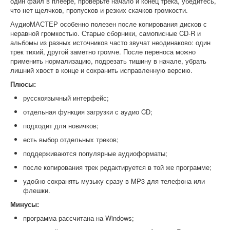
один файл в плеере, проверьте начало и конец трека, убедитесь,
что нет щелчков, пропусков и резких скачков громкости.
АудиоМАСТЕР особенно полезен после копирования дисков с
неравной громкостью. Старые сборники, самописные CD-R и
альбомы из разных источников часто звучат неодинаково: один
трек тихий, другой заметно громче. После переноса можно
применить нормализацию, подрезать тишину в начале, убрать
лишний хвост в конце и сохранить исправленную версию.
Плюсы:
русскоязычный интерфейс;
отдельная функция загрузки с аудио CD;
подходит для новичков;
есть выбор отдельных треков;
поддерживаются популярные аудиоформаты;
после копирования трек редактируется в той же программе;
удобно сохранять музыку сразу в MP3 для телефона или
флешки.
Минусы:
программа рассчитана на Windows;