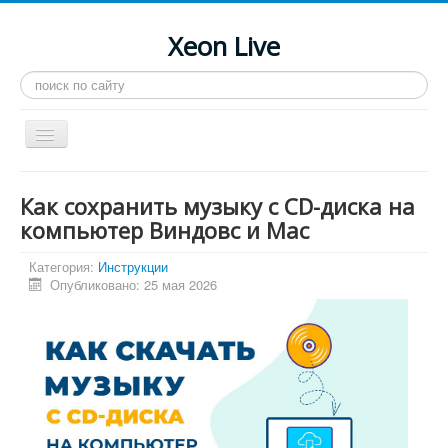
Xeon Live
Искать...
Toggle
Navigation
Главная
Как сохранить музыку с CD-диска на
LGA 2011-3
компьютер Виндовс и Mac
LGA 2011
Категория:
Инструкции
Опубликовано: 25 мая 2026
Процессоры
Инструкции
Рейтинги
Конференция
Системные программы