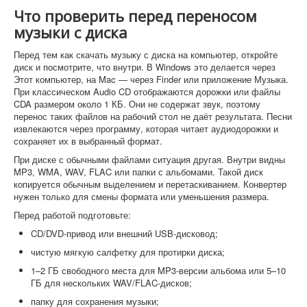
Что проверить перед переносом
музыки с диска
Перед тем как скачать музыку с диска на компьютер, откройте
диск и посмотрите, что внутри. В Windows это делается через
Этот компьютер, на Mac — через Finder или приложение Музыка.
При классическом Audio CD отображаются дорожки или файлы
CDA размером около 1 КБ. Они не содержат звук, поэтому
перенос таких файлов на рабочий стол не даёт результата. Песни
извлекаются через программу, которая читает аудиодорожки и
сохраняет их в выбранный формат.
При диске с обычными файлами ситуация другая. Внутри видны
MP3, WMA, WAV, FLAC или папки с альбомами. Такой диск
копируется обычным выделением и перетаскиванием. Конвертер
нужен только для смены формата или уменьшения размера.
Перед работой подготовьте:
CD/DVD-привод или внешний USB-дисковод;
чистую мягкую салфетку для протирки диска;
1–2 ГБ свободного места для MP3-версии альбома или 5–10
ГБ для нескольких WAV/FLAC-дисков;
папку для сохранения музыки;