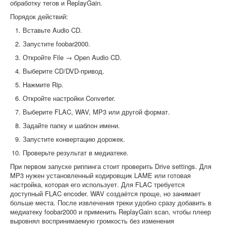
обработку тегов и ReplayGain.
Порядок действий:
Вставьте Audio CD.
Запустите foobar2000.
Откройте File → Open Audio CD.
Выберите CD/DVD-привод.
Нажмите Rip.
Откройте настройки Converter.
Выберите FLAC, WAV, MP3 или другой формат.
Задайте папку и шаблон имени.
Запустите конвертацию дорожек.
Проверьте результат в медиатеке.
При первом запуске риппинга стоит проверить Drive settings. Для
MP3 нужен установленный кодировщик LAME или готовая
настройка, которая его использует. Для FLAC требуется
доступный FLAC encoder. WAV создаётся проще, но занимает
больше места. После извлечения треки удобно сразу добавить в
медиатеку foobar2000 и применить ReplayGain scan, чтобы плеер
выровнял воспринимаемую громкость без изменения