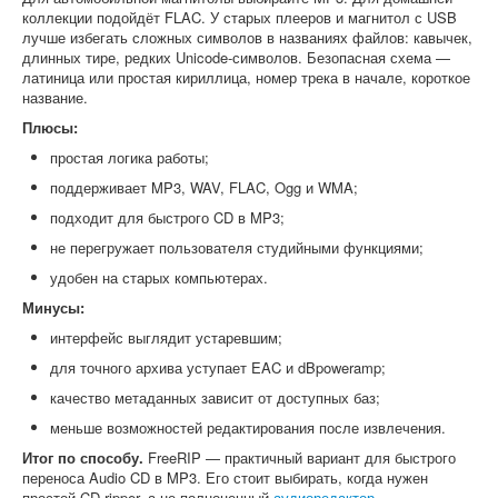
коллекции подойдёт FLAC. У старых плееров и магнитол с USB
лучше избегать сложных символов в названиях файлов: кавычек,
длинных тире, редких Unicode-символов. Безопасная схема —
латиница или простая кириллица, номер трека в начале, короткое
название.
Плюсы:
простая логика работы;
поддерживает MP3, WAV, FLAC, Ogg и WMA;
подходит для быстрого CD в MP3;
не перегружает пользователя студийными функциями;
удобен на старых компьютерах.
Минусы:
интерфейс выглядит устаревшим;
для точного архива уступает EAC и dBpoweramp;
качество метаданных зависит от доступных баз;
меньше возможностей редактирования после извлечения.
Итог по способу.
FreeRIP — практичный вариант для быстрого
переноса Audio CD в MP3. Его стоит выбирать, когда нужен
простой CD-ripper, а не полноценный
аудиоредактор
.