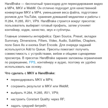
HandBrake — бесплатный транскодер для перекодирования видео
в MP4, MKV и WebM. Он отлично подходит для качественной
конвертации MKV в MP4, уменьшения веса файла, подготовки
роликов для YouTube, хранения домашней медиатеки и работы с
H.264, H.265, AV1, VP9. HandBrake строится вокруг пресетов:
пользователь выбирает готовый профиль, затем уточняет
контейнер, кодек, качество, звук и субтитры.
Главные элементы интерфейса: Open Source, Preset, вкладки
Summary, Dimensions, Filters, Video, Audio, Subtitles, Chapters,
поле Save As и кнопка Start Encode. Для очереди заданий
используется Add to Queue. Пресеты помогают получить
совместимость с устройствами, вебом и общими сценариями
просмотра. В пресетах HandBrake заранее заложены ограничения
по разрешению,
FPS
, контейнеру и аудио, поэтому их удобно
использовать как основу.
Что сделать с MKV в HandBrake:
перекодировать MKV в MP4;
сохранить результат в MKV или WebM;
выбрать H.264, H.265, AV1, VP9;
настроить Constant Quality через RF;
задать средний битрейт;