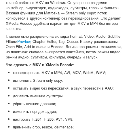
точной работы с MKV на Windows. Он уверенно разделяет
контейнер, видеокодек, аудиокодек, субтитры, главы и фильтры.
Важная функция для Matroska — Stream only copy: поток
копируется в другой контейнер без перекодирования. Это делает
XMedia Recode удобным вариантом для MKV в MP4 без потери
качества.
Главное окно разделено на вкладки Format, Video, Audio, Subtitle,
Filters/
Preview
, Chapter Editor, Tag, Queue. Вверху расположены
Open File, Add to queue и Encode. Логика программы техническая,
но понятная: сначала выбирается контейнер, потом режим видео,
режим аудио, субтитры, фильтры, очередь и запуск.
Что сделать с MKV в XMedia Recode:
конвертировать MKV в MP4, AVI, MOV, WebM, WMV;
выполнить Stream only copy;
оставить видео без пересжатия, а звук перевести в AAC;
добавить внешние субтитры;
убрать лишние дорожки;
изменить порядок аудио;
настроить H.264, H.265, AV1, VP9;
применить crop, resize, deinterlace;