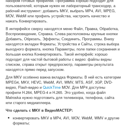
набором готовых профилей. Программа хорошо подходит для
пользователей, которым нужен не лабораторный транскодер, а
рабочий инструмент: добавить MKV, выбрать MP4, AVI, MPEG,
MOV, WebM или профиль устройства, настроить качество и
нажать Конвертировать.
В интерфейсе сверху находятся меню Файл, Правка, Обработка,
Воспроизведение, Справка. Слева расположены крупные кнопки
Добавить, Обрезать, Эффекты, Соединить, Программы. Внизу
находятся вкладки Форматы, Устройства и Сайты, строка выбора
выходного формата, кнопка Параметры, поле папки сохранения и
большая кнопка Конвертировать. Такой интерфейс хорошо
подходит для частой бытовой работы с видео: файлы видны
списком, справа открыт предпросмотр, параметры результата
находятся прямо перед запуском.
Для MKV особенно важна вкладка Форматы. В ней есть категории
MPEG4, MKV, HEVC, WebM, AVI, WMV, MTS, ASF, 3GP, DVD-
видео, Flash-видео и
QuickTime
MOV. Для MP4 доступны
профили H.264, MPEG-4 и H.265. Это удобно, когда файл
Matroska нужно подготовить для телевизора, телефона, сайта
или старого медиаплеера.
Что сделать с MKV в ВидеоМАСТЕР:
конвертировать MKV в MP4, AVI, MOV, WebM, WMV и другие
форматы;