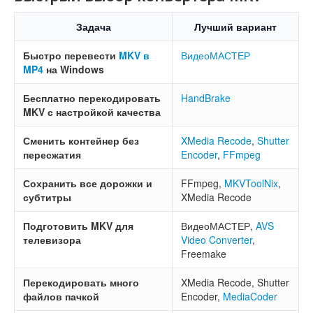
Задача
Лучший вариант
Быстро перевести
MKV в
ВидеоМАСТЕР
MP4
на Windows
Бесплатно перекодировать
HandBrake
MKV с настройкой качества
Сменить контейнер без
XMedia Recode
,
Shutter
пересжатия
Encoder
,
FFmpeg
Сохранить все дорожки и
FFmpeg,
MKVToolNix
,
субтитры
XMedia Recode
Подготовить MKV для
ВидеоМАСТЕР,
AVS
телевизора
Video Converter
,
Freemake
Перекодировать много
XMedia Recode, Shutter
файлов пачкой
Encoder,
MediaCoder