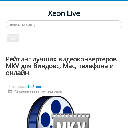
Xeon Live
Искать...
Toggle
Navigation
Главная
Рейтинг лучших видеоконвертеров
LGA 2011-3
MKV для Виндовс, Mac, телефона и
онлайн
LGA 2011
Процессоры
Категория:
Рейтинги
Инструкции
Опубликовано: 15 мая 2026
Рейтинги
Конференция
Системные программы