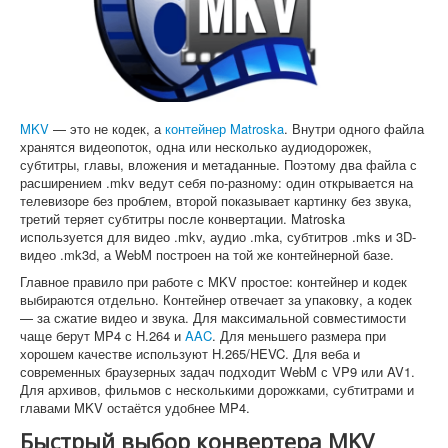
Софт
MKV
— это не кодек, а
контейнер Matroska
. Внутри одного файла
хранятся видеопоток, одна или несколько аудиодорожек,
субтитры, главы, вложения и метаданные. Поэтому два файла с
расширением .mkv ведут себя по-разному: один открывается на
телевизоре без проблем, второй показывает картинку без звука,
третий теряет субтитры после конвертации. Matroska
используется для видео .mkv, аудио .mka, субтитров .mks и 3D-
видео .mk3d, а WebM построен на той же контейнерной базе.
Главное правило при работе с MKV простое: контейнер и кодек
выбираются отдельно. Контейнер отвечает за упаковку, а кодек
— за сжатие видео и звука. Для максимальной совместимости
чаще берут MP4 с H.264 и
AAC
. Для меньшего размера при
хорошем качестве используют H.265/HEVC. Для веба и
современных браузерных задач подходит WebM с VP9 или AV1.
Для архивов, фильмов с несколькими дорожками, субтитрами и
главами MKV остаётся удобнее MP4.
Быстрый выбор конвертера MKV