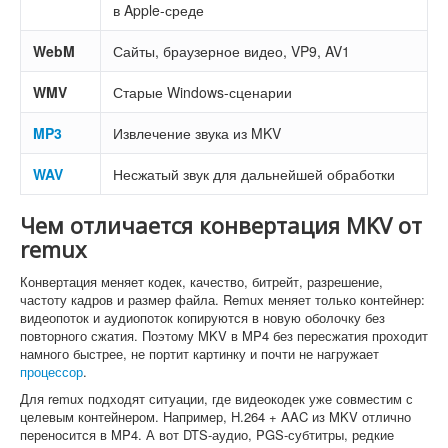
в Apple-среде
WebM
Сайты, браузерное видео, VP9, AV1
WMV
Старые Windows-сценарии
MP3
Извлечение звука из MKV
WAV
Несжатый звук для дальнейшей обработки
Чем отличается конвертация MKV от
remux
Конвертация меняет кодек, качество, битрейт, разрешение,
частоту кадров и размер файла. Remux меняет только контейнер:
видеопоток и аудиопоток копируются в новую оболочку без
повторного сжатия. Поэтому MKV в MP4 без пересжатия проходит
намного быстрее, не портит картинку и почти не нагружает
процессор
.
Для remux подходят ситуации, где видеокодек уже совместим с
целевым контейнером. Например, H.264 + AAC из MKV отлично
переносится в MP4. А вот DTS-аудио, PGS-субтитры, редкие