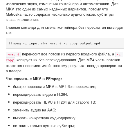
извлечения звука, изменения контейнера и автоматизации. Для
MKV это один из самых надёжных вариантов, потому что
Matroska часто содержит несколько аудиопотоков, субтитры,
главы и вложения.
Главная команда для смены контейнера без пересжатия выглядит
так:
переносит все потоки из первого входного файла, а
-map 0
-c 
копирует их без перекодирования. Для MP4 часть потоков
copy
окажется несовместимой, поэтому результат всегда проверяется
в плеере.
Что сделать с MKV в FFmpeg:
быстро перевести MKV в MP4 без пересжатия;
перекодировать видео в H.264;
перекодировать HEVC в H.264 для старого ТВ;
заменить аудио на AAC;
выбрать конкретную аудиодорожку;
оставить только нужные субтитры;