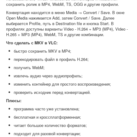
сохранить ролик в MP4, WebM, TS, OGG и другие профили.
Конвертация находится в меню Media → Convert / Save. В окне
Open Media нажимается Add, затем Convert / Save. Далее
выбирается Profile, путь в Destination file и кнопка Start. В
профилях доступны варианты Video - H.264 + MP3 (MP4), Video -
H.265 + MP3 (MP4), WebM, TS и другие комбинации.
Что сделать с MKV в VLC:
быстро сохранить MKV в MP4;
перекодировать файл в профиль H.264;
получить WebM;
извлечь аудио через аудиопрофиль;
изменить контейнер для простого воспроизведения;
проверить исходник перед конвертацией.
Плюсы:
программа часто уже установлена;
бесплатная и кроссплатформенная;
читает большое количество форматов;
подходит для разовой конвертации;