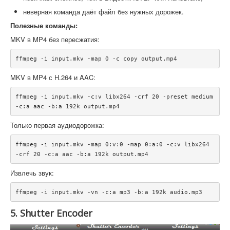
неверная команда даёт файл без нужных дорожек.
Полезные команды:
MKV в MP4 без пересжатия:
MKV в MP4 с H.264 и AAC:
ffmpeg -i input.mkv -c:v libx264 -crf 20 -preset medium 
Только первая аудиодорожка:
ffmpeg -i input.mkv -map 0:v:0 -map 0:a:0 -c:v libx264 
Извлечь звук:
5. Shutter Encoder