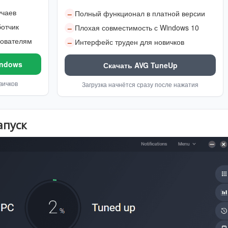
учаев
Полный функционал в платной версии
–
отчик
Плохая совместимость с Windows 10
–
зователям
Интерфейс труден для новичков
–
indows
Скачать AVG TuneUp
вичков
Загрузка начнётся сразу после нажатия
апуск