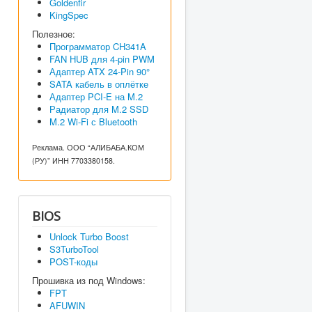
Goldenfir
KingSpec
Полезное:
Программатор CH341A
FAN HUB для 4-pin PWM
Адаптер ATX 24-Pin 90°
SATA кабель в оплётке
Адаптер PCI-E на M.2
Радиатор для M.2 SSD
M.2 Wi-Fi с Bluetooth
Реклама. ООО “АЛИБАБА.КОМ
(РУ)” ИНН 7703380158.
BIOS
Unlock Turbo Boost
S3TurboTool
POST-коды
Прошивка из под Windows:
FPT
AFUWIN