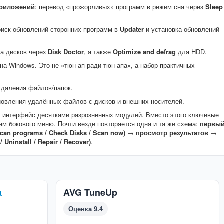
приложений
: перевод «прожорливых» программ в режим сна через
Sleep
оиск обновлений сторонних программ в
Updater
и установка обновлений
ка дисков через
Disk Doctor
, а также
Optimize and defrag
для HDD.
на Windows. Это не «тюн-ап ради тюн-апа», а набор практичных
удаления файлов/папок.
новления удалённых файлов с дисков и внешних носителей.
т интерфейс десятками разрозненных модулей. Вместо этого ключевые
м бокового меню. Почти везде повторяется одна и та же схема:
первы
can programs / Check Disks / Scan now)
→
просмотр результатов
→
Uninstall / Repair / Recover)
.
а
AVG TuneUp
Оценка 9.4