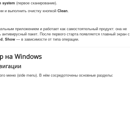
n system
(первое сканирование).
ии и выполнить очистку кнопкой
Clean
.
ельным приложением и работает как самостоятельный продукт: она не
 антивирусный пакет. После первого старта появляется главный экран с
nd
,
Show
— в зависимости от типа операции.
p на Windows
авигации
ого меню (side menu). В нём сосредоточены основные разделы: