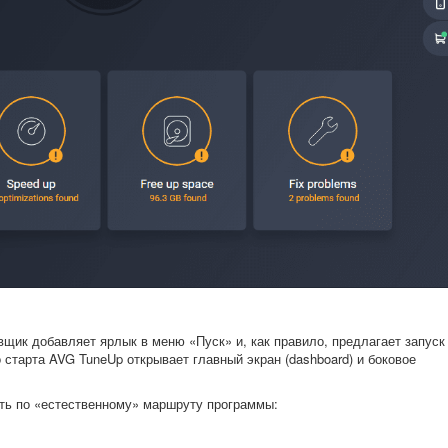
вщик добавляет ярлык в меню «Пуск» и, как правило, предлагает запуск
 старта AVG TuneUp открывает главный экран (dashboard) и боковое
ать по «естественному» маршруту программы: