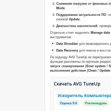
Снижение нагрузки от фоновых 
Mode
.
Поддержание актуальности ПО
: п
кнопкой
Update
.
Диагностика накопителей
: провер
Отдельно стоит выделить
Manage data
инструментов:
Data Shredder
для безвозвратного 
Data Recovery
для поиска и восста
По подходу AVG TuneUp не перегружае
функции разложены по крупным раздела
запуск сканирования (Scan system / S
выполнение действия (Clean / Update / 
Скачать AVG TuneUp
Ускоритель Компьютер
Оценка 9.6
Рекомендуем