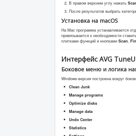
В правом верхнем углу нажать
Sca
После результатов выбрать категор
Установка на macOS
На Mac программа устанавливается отд
привязывается к необходимости ставить
плитками функций и кнопками
Scan
,
Fi
Интерфейс AVG TuneU
Боковое меню и логика н
Windows-версия построена вокруг боков
Clean Junk
Manage programs
Optimize disks
Manage data
Undo Center
Statistics
Settings