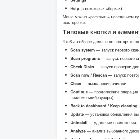
Help
(в некоторых сборках)
Меню можно «раскрыть» наведением кур
шестерёнки.
Типовые кнопки и элемен
Чтобы в обзоре дальше не повторять од
Scan system
— запуск первого скан
Scan programs
— запуск первого с
Check Disks
— запуск проверки диск
Scan now / Rescan
— запуск повтор
Clean
— выполнение очистки.
Continue
— продолжение операции (
приложения/браузеры).
Back to dashboard / Keep cleaning
Update
— установка обновления вы
Uninstall
— удаление приложения.
Analyze
— анализ выбранного диска 