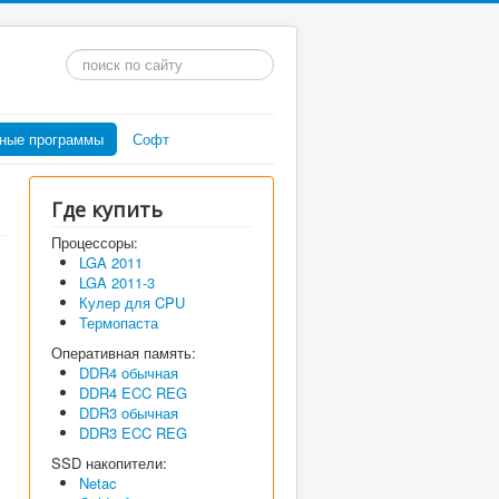
Искать...
ные программы
Софт
Где купить
Процессоры:
LGA 2011
LGA 2011-3
Кулер для CPU
Термопаста
Оперативная память:
DDR4 обычная
DDR4 ECC REG
DDR3 обычная
DDR3 ECC REG
SSD накопители:
Netac