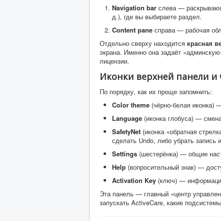
Navigation bar
слева — раскрывающие
д.), где вы выбираете раздел.
Content pane
справа — рабочая обл
Отдельно сверху находится
красная в
экрана. Именно она задаёт «админскую» 
лицензии.
Иконки верхней панели и 
По порядку, как их проще запомнить:
Color theme
(чёрно-белая иконка) 
Language
(иконка глобуса) — смен
SafetyNet
(иконка «обратная стрелк
сделать Undo, либо убрать запись и
Settings
(шестерёнка) — общие нас
Help
(вопросительный знак) — досту
Activation Key
(ключ) — информация
Эта панель — главный «центр управлени
запускать ActiveCare, какие подсистем