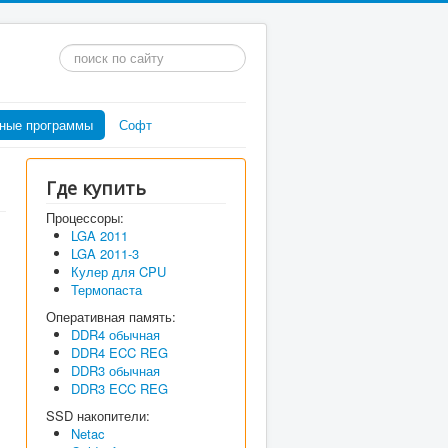
Искать...
ные программы
Софт
Где купить
Процессоры:
LGA 2011
LGA 2011-3
Кулер для CPU
Термопаста
Оперативная память:
DDR4 обычная
DDR4 ECC REG
DDR3 обычная
DDR3 ECC REG
SSD накопители:
Netac