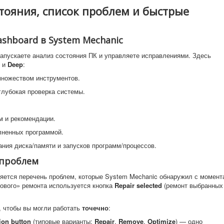
стояния, список проблем и быстрые
shboard в System Mechanic
запускаете анализ состояния ПК и управляете исправлениями. Здесь
и
Deep
:
ножеством инструментов.
лубокая проверка системы.
 и рекомендации.
ненных программой.
ния диска/памяти и запусков программ/процессов.
к проблем
яется перечень проблем, которые System Mechanic обнаружил с момент
сового» ремонта используется кнопка
Repair selected
(ремонт выбранных
, чтобы вы могли работать
точечно
:
ion button
(типовые варианты:
Repair
,
Remove
,
Optimize
) — одно