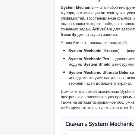
System Mechanic
— это набор инструме
мусора, оптимизация автозагрузки, уск
уязвимостей, восстановление файлов и
«одна кнопка ускорить всё», а как связ
точечных задач,
ActiveCare
для автома
Security
для статусов защиты.
У линейки есть несколько редакций:
System Mechanic
(базовая) — фоку
System Mechanic Pro
— добавляет 
модуль
System Shield
и инструмент
System Mechanic Ultimate Defense
менеджмента учетных данных, вк
верхней части домашнего экрана).
Важно, что в самой экосистеме System
внутреннюю классификацию программ и 
также на автоматизированное обслужи
либо «ручные точечные мастера» из Too
Скачать System Mechanic