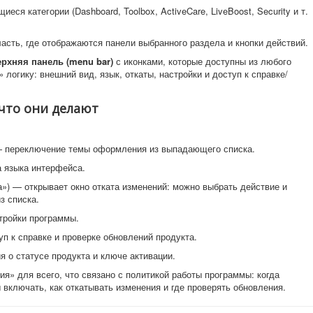
ся категории (Dashboard, Toolbox, ActiveCare, LiveBoost, Security и т.
асть, где отображаются панели выбранного раздела и кнопки действий.
ерхняя панель (menu bar)
с иконками, которые доступны из любого
логику: внешний вид, язык, откаты, настройки и доступ к справке/
что они делают
— переключение темы оформления из выпадающего списка.
а языка интерфейса.
а») — открывает окно отката изменений: можно выбрать действие и
з списка.
тройки программы.
п к справке и проверке обновлений продукта.
 о статусе продукта и ключе активации.
я» для всего, что связано с политикой работы программы: когда
ы включать, как откатывать изменения и где проверять обновления.