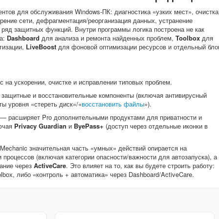
нтов для обслуживания Windows-ПК: диагностика «узких мест», очистка
орение сети, дефрагментация/реорганизация данных, устранение
 ряд защитных функций. Внутри программы логика построена не как
ка:
Dashboard
для анализа и ремонта найденных проблем,
Toolbox
для
тизации,
LiveBoost
для фоновой оптимизации ресурсов и отдельный бло
с на ускорении, очистке и исправлении типовых проблем.
защитные и восстановительные компоненты (включая антивирусный
ы уровня «стереть диск»/«
восстановить файлы
»).
— расширяет Pro дополнительными продуктами для приватности и
лючая
Privacy Guardian
и
ByePass+
(доступ через отдельные иконки в
 Mechanic значительная часть «умных» действий опирается на
процессов (включая категории опасности/важности для автозапуска), а
вание через
ActiveCare
. Это влияет на то, как вы будете строить работу:
lbox, либо «контроль + автоматика» через Dashboard/ActiveCare.