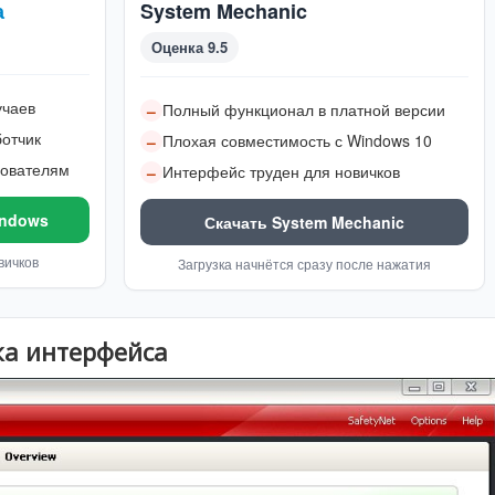
а
System Mechanic
Оценка 9.5
учаев
Полный функционал в платной версии
–
отчик
Плохая совместимость с Windows 10
–
зователям
Интерфейс труден для новичков
–
indows
Скачать System Mechanic
вичков
Загрузка начнётся сразу после нажатия
ка интерфейса