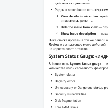
действие «в один клик».
Рядом с action button есть
dropdow
View details in wizard
— перейт
и параметры ремонта.
Hide the issue from view
— скры
Show issue description
— показ
Ниже списка проблем в той же панели
Review
и выпадающее меню действий, т
не «просто совет в тексте».
System Status Gauge: «инд
В Issues есть
System Status gauge
— ин
количества и/или серьёзности факторов
System clutter
Registry errors
Unnecessary or Dangerous startup p
Security vulnerabilities
Disk fragmentation
Free RAM levels