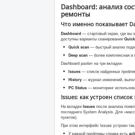
Dashboard: анализ со
ремонты
Что именно показывает Da
Dashboard
— стартовый экран, где вы 
доступны варианты сканирования
Quick
Quick scan
— быстрый анализ подм
Deep scan
— более комплексная и г
Dashboard разбит на три вкладки:
Issues
— список найденных проблем
History
— журнал изменений, выпол
PC Status
— мониторинг использова
Issues: как устроен списо
На вкладке
Issues
после анализа появл
последнего System Analysis. Для «мас
пунктов).
При этом интерфейс Issues устроен так
У каждой проблемы справа есть
act