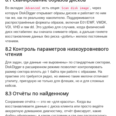
Во вкладке
есть опция
, через
Advanced
Scan disk image
которую DiskDigger открывает образы дисков и работает по ним
так же, как по реальному накопителю. Поддерживаются
распространённые форматы образов, включая E01/EWF, VMDK,
VDI, VHD и raw dd. Это удобно для случаев, когда физический
диск нестабилен: вы сначала снимаете образ, а дальше гоняете
восстановление данных без риска «добить» железо постоянным
чтением.
8.2 Контроль параметров низкоуровневого
чтения
Для задач, где данные «не выровнены» по стандартным секторам,
DiskDigger в расширенном режиме позволяет контролировать
размер сектора вплоть до 1 байта при работе с образами. На
практике это требуется редко, но именно такие мелочи отличают
утилиту, пригодную не только для флешек, но и для сложных
кейсов.
8.3 Отчёты по найденному
Сохранение отчёта — это не «для красоты». Когда вы
восстанавливаете данные с диска клиента или просто ведёте
аккуратную домашнюю диагностику, отчёт фиксирует, какие
файлы обнаружены, в каком состоянии и где они располагались,