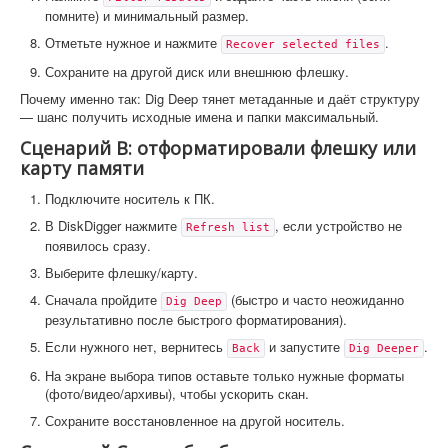
помните) и минимальный размер.
Отметьте нужное и нажмите
.
Recover selected files
Сохраните на другой диск или внешнюю флешку.
Почему именно так: Dig Deep тянет метаданные и даёт структуру
— шанс получить исходные имена и папки максимальный.
Сценарий B: отформатировали флешку или
карту памяти
Подключите носитель к ПК.
В DiskDigger нажмите
, если устройство не
Refresh list
появилось сразу.
Выберите флешку/карту.
Сначала пройдите
(быстро и часто неожиданно
Dig Deep
результативно после быстрого форматирования).
Если нужного нет, вернитесь
и запустите
.
Back
Dig Deeper
На экране выбора типов оставьте только нужные форматы
(фото/видео/архивы), чтобы ускорить скан.
Сохраните восстановленное на другой носитель.