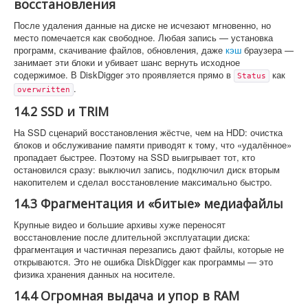
восстановления
После удаления данные на диске не исчезают мгновенно, но
место помечается как свободное. Любая запись — установка
программ, скачивание файлов, обновления, даже
кэш
браузера —
занимает эти блоки и убивает шанс вернуть исходное
содержимое. В DiskDigger это проявляется прямо в
как
Status
.
overwritten
14.2 SSD и TRIM
На SSD сценарий восстановления жёстче, чем на HDD: очистка
блоков и обслуживание памяти приводят к тому, что «удалённое»
пропадает быстрее. Поэтому на SSD выигрывает тот, кто
остановился сразу: выключил запись, подключил диск вторым
накопителем и сделал восстановление максимально быстро.
14.3 Фрагментация и «битые» медиафайлы
Крупные видео и большие архивы хуже переносят
восстановление после длительной эксплуатации диска:
фрагментация и частичная перезапись дают файлы, которые не
открываются. Это не ошибка DiskDigger как программы — это
физика хранения данных на носителе.
14.4 Огромная выдача и упор в RAM