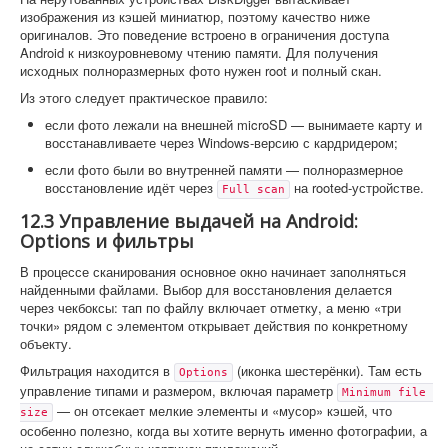
изображения из кэшей миниатюр, поэтому качество ниже
оригиналов. Это поведение встроено в ограничения доступа
Android к низкоуровневому чтению памяти. Для получения
исходных полноразмерных фото нужен root и полный скан.
Из этого следует практическое правило:
если фото лежали на внешней microSD — вынимаете карту и
восстанавливаете через Windows-версию с кардридером;
если фото были во внутренней памяти — полноразмерное
восстановление идёт через
на rooted-устройстве.
Full scan
12.3 Управление выдачей на Android:
Options и фильтры
В процессе сканирования основное окно начинает заполняться
найденными файлами. Выбор для восстановления делается
через чекбоксы: тап по файлу включает отметку, а меню «три
точки» рядом с элементом открывает действия по конкретному
объекту.
Фильтрация находится в
(иконка шестерёнки). Там есть
Options
управление типами и размером, включая параметр
Minimum file 
— он отсекает мелкие элементы и «мусор» кэшей, что
size
особенно полезно, когда вы хотите вернуть именно фотографии, а