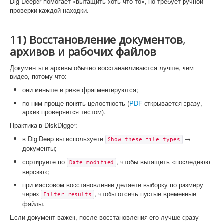
Dig Deeper помогает «вытащить хоть что-то», но требует ручной
проверки каждой находки.
11) Восстановление документов,
архивов и рабочих файлов
Документы и архивы обычно восстанавливаются лучше, чем
видео, потому что:
они меньше и реже фрагментируются;
по ним проще понять целостность (
PDF
открывается сразу,
архив проверяется тестом).
Практика в DiskDigger:
в Dig Deep вы используете
→
Show these file types
документы;
сортируете по
, чтобы вытащить «последнюю
Date modified
версию»;
при массовом восстановлении делаете выборку по размеру
через
, чтобы отсечь пустые временные
Filter results
файлы.
Если документ важен, после восстановления его лучше сразу