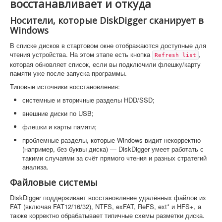
восстанавливает и откуда
Носители, которые DiskDigger сканирует в
Windows
В списке дисков в стартовом окне отображаются доступные для
чтения устройства. На этом этапе есть кнопка
,
Refresh list
которая обновляет список, если вы подключили флешку/карту
памяти уже после запуска программы.
Типовые источники восстановления:
системные и вторичные разделы HDD/SSD;
внешние диски по USB;
флешки и карты памяти;
проблемные разделы, которые Windows видит некорректно
(например, без буквы диска) — DiskDigger умеет работать с
такими случаями за счёт прямого чтения и разных стратегий
анализа.
Файловые системы
DiskDigger поддерживает восстановление удалённых файлов из
FAT (включая FAT12/16/32), NTFS, exFAT, ReFS, ext* и HFS+, а
также корректно обрабатывает типичные схемы разметки диска.