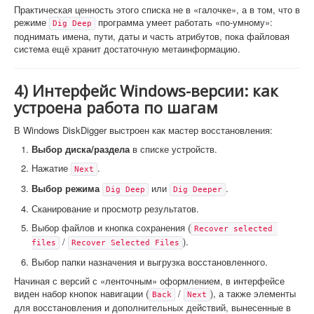
Практическая ценность этого списка не в «галочке», а в том, что в
режиме
программа умеет работать «по-умному»:
Dig Deep
поднимать имена, пути, даты и часть атрибутов, пока файловая
система ещё хранит достаточную метаинформацию.
4) Интерфейс Windows-версии: как
устроена работа по шагам
В Windows DiskDigger выстроен как мастер восстановления:
Выбор диска/раздела
в списке устройств.
Нажатие
.
Next
Выбор режима
или
.
Dig Deep
Dig Deeper
Сканирование и просмотр результатов.
Выбор файлов и кнопка сохранения (
Recover selected 
/
).
files
Recover Selected Files
Выбор папки назначения и выгрузка восстановленного.
Начиная с версий с «ленточным» оформлением, в интерфейсе
виден набор кнопок навигации (
/
), а также элементы
Back
Next
для восстановления и дополнительных действий, вынесенные в