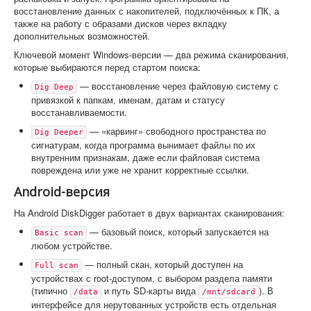
восстановление данных с накопителей, подключённых к ПК, а
также на работу с образами дисков через вкладку
дополнительных возможностей.
Ключевой момент Windows-версии — два режима сканирования,
которые выбираются перед стартом поиска:
— восстановление через файловую систему с
Dig Deep
привязкой к папкам, именам, датам и статусу
восстанавливаемости.
— «карвинг» свободного пространства по
Dig Deeper
сигнатурам, когда программа вынимает файлы по их
внутренним признакам, даже если файловая система
повреждена или уже не хранит корректные ссылки.
Android-версия
На Android DiskDigger работает в двух вариантах сканирования:
— базовый поиск, который запускается на
Basic scan
любом устройстве.
— полный скан, который доступен на
Full scan
устройствах с root-доступом, с выбором раздела памяти
(типично
и путь SD-карты вида
). В
/data
/mnt/sdcard
интерфейсе для нерутованных устройств есть отдельная