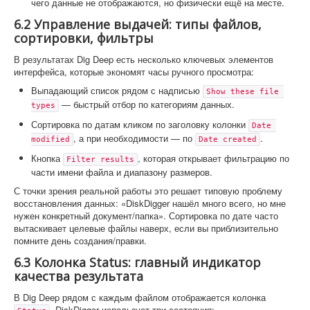
чего данные не отображаются, но физически ещё на месте.
6.2 Управление выдачей: типы файлов,
сортировки, фильтры
В результатах Dig Deep есть несколько ключевых элементов
интерфейса, которые экономят часы ручного просмотра:
Выпадающий список рядом с надписью
Show these file 
— быстрый отбор по категориям данных.
types
Сортировка по датам кликом по заголовку колонки
Date 
, а при необходимости — по
.
modified
Date created
Кнопка
, которая открывает фильтрацию по
Filter results
части имени файла и диапазону размеров.
С точки зрения реальной работы это решает типовую проблему
восстановления данных: «DiskDigger нашёл много всего, но мне
нужен конкретный документ/папка». Сортировка по дате часто
вытаскивает целевые файлы наверх, если вы приблизительно
помните день создания/правки.
6.3 Колонка Status: главный индикатор
качества результата
В Dig Deep рядом с каждым файлом отображается колонка
. DiskDigger использует три состояния: