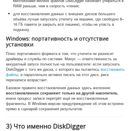
миллионами мелких файлов DiskDigger начинает упираться в
RAM раньше, чем в скорость чтения;
для восстановления данных с внешних дисков большого
объёма лучше запускать утилиту на машине, где свободно 8–
16 ГБ памяти (и закрыть всё лишнее), чтобы не упасть в
подкачку.
Windows: портативность и отсутствие
установки
Плюс портативного формата в том, что утилита не разносит
драйверы и службы по системе. Минус — ответственность за
аккуратный запуск полностью на пользователе: если запускать
DiskDigger с того же диска, с которого вы пытаетесь
восстановить
файлы
, и параллельно активно писать на этот диск, риск
перезаписи возрастает.
Базовое правило восстановления данных здесь железное:
восстановленное сохраняют только на другой накопитель
,
иначе процесс записи перетрёт ещё не восстановленные
фрагменты. В Windows-версии предупреждение об этом встроено
прямо в сценарий сохранения результатов.
3) Что именно DiskDigger