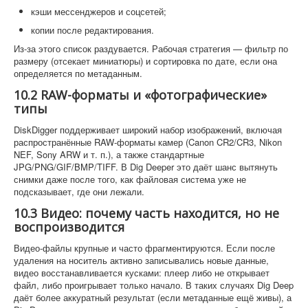
кэши мессенджеров и соцсетей;
копии после редактирования.
Из-за этого список раздувается. Рабочая стратегия — фильтр по
размеру (отсекает миниатюры) и сортировка по дате, если она
определяется по метаданным.
10.2 RAW-форматы и «фотографические»
типы
DiskDigger поддерживает широкий набор изображений, включая
распространённые RAW-форматы камер (Canon CR2/CR3, Nikon
NEF, Sony ARW и т. п.), а также стандартные
JPG/PNG/GIF/BMP/TIFF. В Dig Deeper это даёт шанс вытянуть
снимки даже после того, как файловая система уже не
подсказывает, где они лежали.
10.3 Видео: почему часть находится, но не
воспроизводится
Видео-файлы крупные и часто фрагментируются. Если после
удаления на носитель активно записывались новые данные,
видео восстанавливается кусками: плеер либо не открывает
файл, либо проигрывает только начало. В таких случаях Dig Deep
даёт более аккуратный результат (если метаданные ещё живы), а