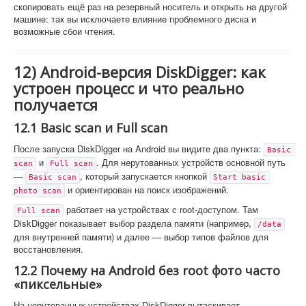
скопировать ещё раз на резервный носитель и открыть на другой
машине: так вы исключаете влияние проблемного диска и
возможные сбои чтения.
12) Android-версия DiskDigger: как
устроен процесс и что реально
получается
12.1 Basic scan и Full scan
После запуска DiskDigger на Android вы видите два пункта:
Basic 
и
. Для нерутованных устройств основной путь
scan
Full scan
—
, который запускается кнопкой
Basic scan
Start basic 
и ориентирован на поиск изображений.
photo scan
работает на устройствах с root-доступом. Там
Full scan
DiskDigger показывает выбор раздела памяти (например,
/data
для внутренней памяти) и далее — выбор типов файлов для
восстановления.
12.2 Почему на Android без root фото часто
«пиксельные»
На нерутованных устройствах DiskDigger вытаскивает