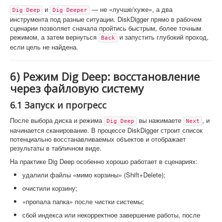
и
— не «лучше/хуже», а два
Dig Deep
Dig Deeper
инструмента под разные ситуации. DiskDigger прямо в рабочем
сценарии позволяет сначала пройтись быстрым, более точным
режимом, а затем вернуться
и запустить глубокий проход,
Back
если цель не найдена.
6) Режим Dig Deep: восстановление
через файловую систему
6.1 Запуск и прогресс
После выбора диска и режима
вы нажимаете
, и
Dig Deep
Next
начинается сканирование. В процессе DiskDigger строит список
потенциально восстанавливаемых объектов и отображает
результаты в табличном виде.
На практике Dig Deep особенно хорошо работает в сценариях:
удалили файлы «мимо корзины» (Shift+Delete);
очистили корзину;
«пропала папка» после чистки системы;
сбой индекса или некорректное завершение работы, после