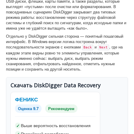
USB-диски, флешки, карты памяти, а также разделы, которые
выглядят «пустыми» после очистки или форматирования. В
повседневных сценариях DiskDigger закрывает два типовых
режима работы: восстановление через структуру файловой
системы и глубокий поиск по сигнатурам, когда исходные папки и
имена уже не удаётся вытащить «как было».
Отдельно у DiskDigger сильная сторона — понятный пошаговый
интерфейс. В Windows-версии логика построена вокруг
последовательности экранов с кнопками
и
, где на
Back
Next
каждом этапе видны ровно те элементы управления, которые
нужны именно сейчас: выбрать диск, выбрать режим
сканирования, отфильтровать найденное, отметить нужные
позиции и сохранить на другой носитель.
Скачать DiskDigger Data Recovery
ФЕНИКС
Оценка 9.7
Рекомендуем
Выше вероятность восстановления
✓
Российский разработчик