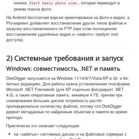
кнопка
, которая переводит в
Start basic photo scan
режим поиска фото.
На Android бесплатная версия ориентирована на фото и видео, а
Pro-вариант добавляет восстановление других типов файлов и
загрузку восстановленного по FTP (при этом полноценное
восстановление удалённых видео и «нефото» требует root-
доступа).
2) Системные требования и запуск
Windows: совместимость, .NET и память
DiskDigger запускается на Windows 11/10/8/7/Vista/XP в 32- и 64-
битных редакциях. Для работы нужна установленная платформа
Microsoft .NET Framework (для XP отдельно фигурирует .NET
4.0), а также оперативная память: минимум 4 ГБ, причём при
сканировании больших дисков потребность растёт
пропорционально количеству файлов, потому что DiskDigger
держит метаданные по найденным объектам в памяти во время
прохода.
Практически это означает следующее:
на «забитых» системных дисках и на файловых серверах с