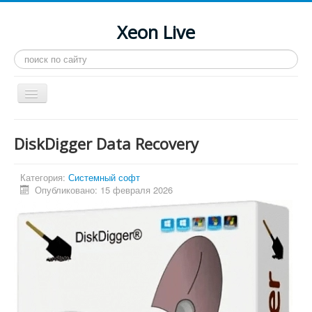
Xeon Live
Искать...
Toggle
Navigation
Главная
DiskDigger Data Recovery
LGA 2011-3
LGA 2011
Категория:
Системный софт
Опубликовано: 15 февраля 2026
Процессоры
Инструкции
Рейтинги
Конференция
Системные программы