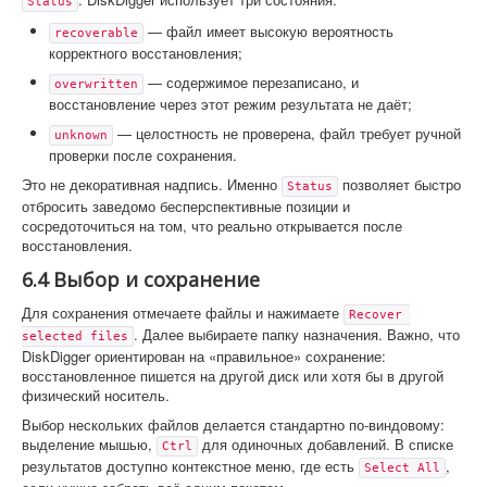
Status
— файл имеет высокую вероятность
recoverable
корректного восстановления;
— содержимое перезаписано, и
overwritten
восстановление через этот режим результата не даёт;
— целостность не проверена, файл требует ручной
unknown
проверки после сохранения.
Это не декоративная надпись. Именно
позволяет быстро
Status
отбросить заведомо бесперспективные позиции и
сосредоточиться на том, что реально открывается после
восстановления.
6.4 Выбор и сохранение
Для сохранения отмечаете файлы и нажимаете
Recover 
. Далее выбираете папку назначения. Важно, что
selected files
DiskDigger ориентирован на «правильное» сохранение:
восстановленное пишется на другой диск или хотя бы в другой
физический носитель.
Выбор нескольких файлов делается стандартно по-виндовому:
выделение мышью,
для одиночных добавлений. В списке
Ctrl
результатов доступно контекстное меню, где есть
,
Select All