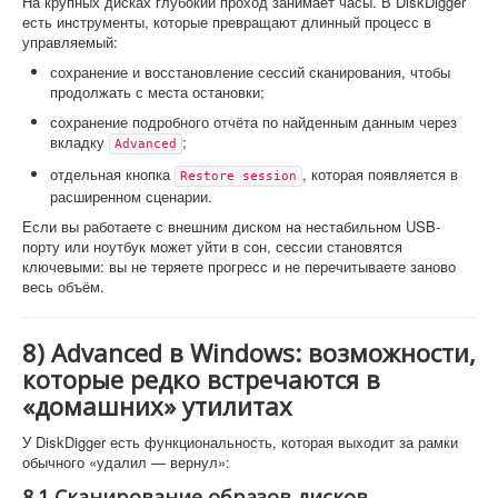
На крупных дисках глубокий проход занимает часы. В DiskDigger
есть инструменты, которые превращают длинный процесс в
управляемый:
сохранение и восстановление сессий сканирования, чтобы
продолжать с места остановки;
сохранение подробного отчёта по найденным данным через
вкладку
;
Advanced
отдельная кнопка
, которая появляется в
Restore session
расширенном сценарии.
Если вы работаете с внешним диском на нестабильном USB-
порту или ноутбук может уйти в сон, сессии становятся
ключевыми: вы не теряете прогресс и не перечитываете заново
весь объём.
8) Advanced в Windows: возможности,
которые редко встречаются в
«домашних» утилитах
У DiskDigger есть функциональность, которая выходит за рамки
обычного «удалил — вернул»:
8.1 Сканирование образов дисков